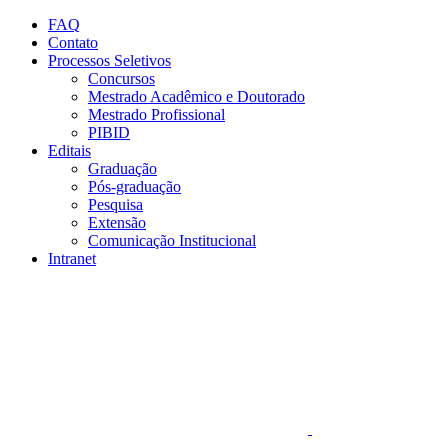
Conteúdo principal
Menu principal
Rodapé
FAQ
Contato
Processos Seletivos
Concursos
Mestrado Acadêmico e Doutorado
Mestrado Profissional
PIBID
Editais
Graduação
Pós-graduação
Pesquisa
Extensão
Comunicação Institucional
Intranet
Aumentar fonte