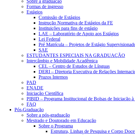
Sobre a graduação
Formas de ingresso
Estágios
Comissão de Estágios
Instrução Normativa de Estágios da FE
Instituições para fins de estágio
LAE – Laboratório de Apoio aos Estágios
Lei Federal
Pré Matrícula – Projetos de Estágio Supervisionad
SAE
ESTUDANTES ESPECIAIS NA GRADUAÇÃO
Intercâmbio e Mobilidade Acadêmica
CEL – Centro de Estudos de Línguas
DERI – Diretoria Executiva de Relações Internacio
Prazos Internos
PAD
ENADE
Iniciação Científica
PIBID – Programa Institucional de Bolsas de Iniciação 
FAQ
Pós-Graduação
Sobre a pós-graduação
Mestrado e Doutorado em Educação
Sobre o Programa
Estrutura, Linhas de Pesquisa e Corpo Doce