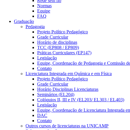
Rede sem fio
Normas
Equipe
FAQ
Graduação
Pedagogia
Projeto Político Pedagógico
Grade Curricular
Horário de disciplinas
TCC (EP808 / EP809)
Práticas Curriculares (EP147)
Legislação
Equipe, Coordenação de Pedagogia e Comissão d
Contato
Licenciatura Integrada em Química e em Física
Projeto Político Pedagógico
Grade Curricular
Horário Disciplinas Licenciaturas
Seminários (EL204)
Colóquios II, III e IV (EL203/ EL303 / EL403)
Legislação
Equipe, Coordenação de Licenciatura Integrada e
DAC
Contato
Outros cursos de licenciaturas na UNICAMP