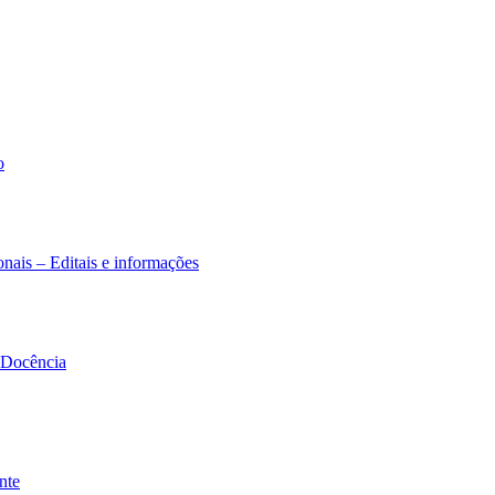
o
nais – Editais e informações
à Docência
nte