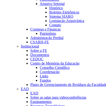
Arquivo Setorial
Histórico
Boletins Eletrônicos
Sistema SIARQ
Legislação Arquivística
Contato
Compras e Finanças
Patrimônio
Administração Predial
CSARH-FE
Institucional
Sobre a FE
Documentos
CEDOC
Centro de Memória da Educação
Conselho Científico
Coordenação
Links
Fundos
Plano de Gerenciamento de Resíduos da Faculdad
EAD
EAD
Sobre as salas para videoconferências
Equipamentos
Recursos Tecnológicos