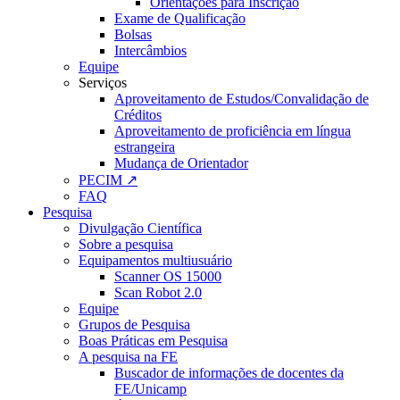
Orientações para Inscrição
Exame de Qualificação
Bolsas
Intercâmbios
Equipe
Serviços
Aproveitamento de Estudos/Convalidação de
Créditos
Aproveitamento de proficiência em língua
estrangeira
Mudança de Orientador
PECIM ↗
FAQ
Pesquisa
Divulgação Científica
Sobre a pesquisa
Equipamentos multiusuário
Scanner OS 15000
Scan Robot 2.0
Equipe
Grupos de Pesquisa
Boas Práticas em Pesquisa
A pesquisa na FE
Buscador de informações de docentes da
FE/Unicamp