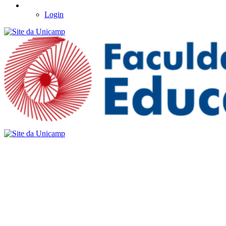
Login