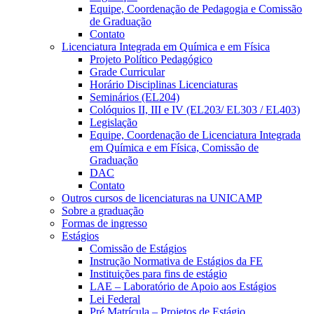
Equipe, Coordenação de Pedagogia e Comissão
de Graduação
Contato
Licenciatura Integrada em Química e em Física
Projeto Político Pedagógico
Grade Curricular
Horário Disciplinas Licenciaturas
Seminários (EL204)
Colóquios II, III e IV (EL203/ EL303 / EL403)
Legislação
Equipe, Coordenação de Licenciatura Integrada
em Química e em Física, Comissão de
Graduação
DAC
Contato
Outros cursos de licenciaturas na UNICAMP
Sobre a graduação
Formas de ingresso
Estágios
Comissão de Estágios
Instrução Normativa de Estágios da FE
Instituições para fins de estágio
LAE – Laboratório de Apoio aos Estágios
Lei Federal
Pré Matrícula – Projetos de Estágio