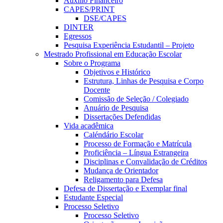
Auxílio Financeiro
CAPES/PRINT
DSE/CAPES
DINTER
Egressos
Pesquisa Experiência Estudantil – Projeto
Mestrado Profissional em Educação Escolar
Sobre o Programa
Objetivos e Histórico
Estrutura, Linhas de Pesquisa e Corpo
Docente
Comissão de Seleção / Colegiado
Anuário de Pesquisa
Dissertações Defendidas
Vida acadêmica
Caléndário Escolar
Processo de Formação e Matrícula
Proficiência – Língua Estrangeira
Disciplinas e Convalidação de Créditos
Mudança de Orientador
Religamento para Defesa
Defesa de Dissertação e Exemplar final
Estudante Especial
Processo Seletivo
Processo Seletivo