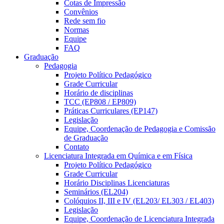
Cotas de Impressão
Convênios
Rede sem fio
Normas
Equipe
FAQ
Graduação
Pedagogia
Projeto Político Pedagógico
Grade Curricular
Horário de disciplinas
TCC (EP808 / EP809)
Práticas Curriculares (EP147)
Legislação
Equipe, Coordenação de Pedagogia e Comissão
de Graduação
Contato
Licenciatura Integrada em Química e em Física
Projeto Político Pedagógico
Grade Curricular
Horário Disciplinas Licenciaturas
Seminários (EL204)
Colóquios II, III e IV (EL203/ EL303 / EL403)
Legislação
Equipe, Coordenação de Licenciatura Integrada