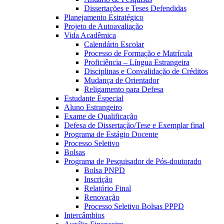
Dissertações e Teses Defendidas
Planejamento Estratégico
Projeto de Autoavaliação
Vida Acadêmica
Calendário Escolar
Processo de Formação e Matrícula
Proficiência – Língua Estrangeira
Disciplinas e Convalidação de Créditos
Mudança de Orientador
Religamento para Defesa
Estudante Especial
Aluno Estrangeiro
Exame de Qualificação
Defesa de Dissertação/Tese e Exemplar final
Programa de Estágio Docente
Processo Seletivo
Bolsas
Programa de Pesquisador de Pós-doutorado
Bolsa PNPD
Inscrição
Relatório Final
Renovação
Processo Seletivo Bolsas PPPD
Intercâmbios