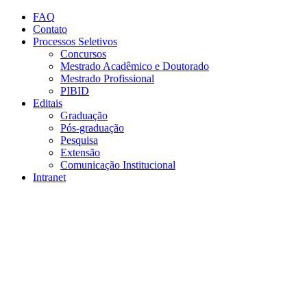
Conteúdo principal
Menu principal
Rodapé
FAQ
Contato
Processos Seletivos
Concursos
Mestrado Acadêmico e Doutorado
Mestrado Profissional
PIBID
Editais
Graduação
Pós-graduação
Pesquisa
Extensão
Comunicação Institucional
Intranet
Aumentar fonte
Diminuir fonte