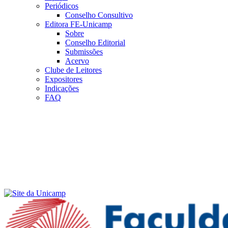
Periódicos
Conselho Consultivo
Editora FE-Unicamp
Sobre
Conselho Editorial
Submissões
Acervo
Clube de Leitores
Expositores
Indicações
FAQ
Menu