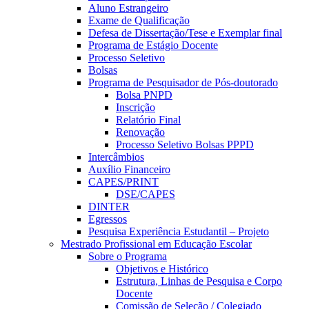
Aluno Estrangeiro
Exame de Qualificação
Defesa de Dissertação/Tese e Exemplar final
Programa de Estágio Docente
Processo Seletivo
Bolsas
Programa de Pesquisador de Pós-doutorado
Bolsa PNPD
Inscrição
Relatório Final
Renovação
Processo Seletivo Bolsas PPPD
Intercâmbios
Auxílio Financeiro
CAPES/PRINT
DSE/CAPES
DINTER
Egressos
Pesquisa Experiência Estudantil – Projeto
Mestrado Profissional em Educação Escolar
Sobre o Programa
Objetivos e Histórico
Estrutura, Linhas de Pesquisa e Corpo
Docente
Comissão de Seleção / Colegiado