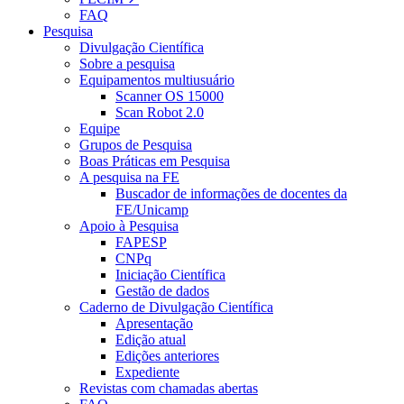
FAQ
Pesquisa
Divulgação Científica
Sobre a pesquisa
Equipamentos multiusuário
Scanner OS 15000
Scan Robot 2.0
Equipe
Grupos de Pesquisa
Boas Práticas em Pesquisa
A pesquisa na FE
Buscador de informações de docentes da
FE/Unicamp
Apoio à Pesquisa
FAPESP
CNPq
Iniciação Científica
Gestão de dados
Caderno de Divulgação Científica
Apresentação
Edição atual
Edições anteriores
Expediente
Revistas com chamadas abertas