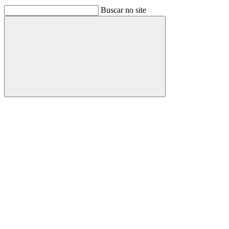
Buscar no site
Buscar
Link para o Facebook
Link para o Linkedin