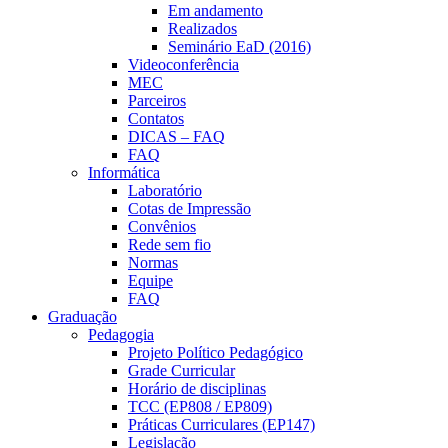
Em andamento
Realizados
Seminário EaD (2016)
Videoconferência
MEC
Parceiros
Contatos
DICAS – FAQ
FAQ
Informática
Laboratório
Cotas de Impressão
Convênios
Rede sem fio
Normas
Equipe
FAQ
Graduação
Pedagogia
Projeto Político Pedagógico
Grade Curricular
Horário de disciplinas
TCC (EP808 / EP809)
Práticas Curriculares (EP147)
Legislação