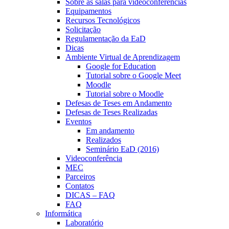
Sobre as salas para videoconferências
Equipamentos
Recursos Tecnológicos
Solicitação
Regulamentação da EaD
Dicas
Ambiente Virtual de Aprendizagem
Google for Education
Tutorial sobre o Google Meet
Moodle
Tutorial sobre o Moodle
Defesas de Teses em Andamento
Defesas de Teses Realizadas
Eventos
Em andamento
Realizados
Seminário EaD (2016)
Videoconferência
MEC
Parceiros
Contatos
DICAS – FAQ
FAQ
Informática
Laboratório