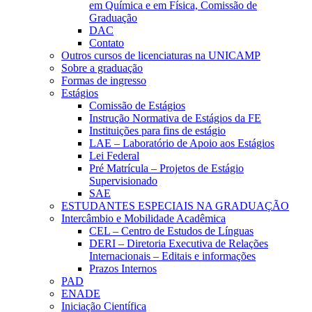
em Química e em Física, Comissão de
Graduação
DAC
Contato
Outros cursos de licenciaturas na UNICAMP
Sobre a graduação
Formas de ingresso
Estágios
Comissão de Estágios
Instrução Normativa de Estágios da FE
Instituições para fins de estágio
LAE – Laboratório de Apoio aos Estágios
Lei Federal
Pré Matrícula – Projetos de Estágio
Supervisionado
SAE
ESTUDANTES ESPECIAIS NA GRADUAÇÃO
Intercâmbio e Mobilidade Acadêmica
CEL – Centro de Estudos de Línguas
DERI – Diretoria Executiva de Relações
Internacionais – Editais e informações
Prazos Internos
PAD
ENADE
Iniciação Científica