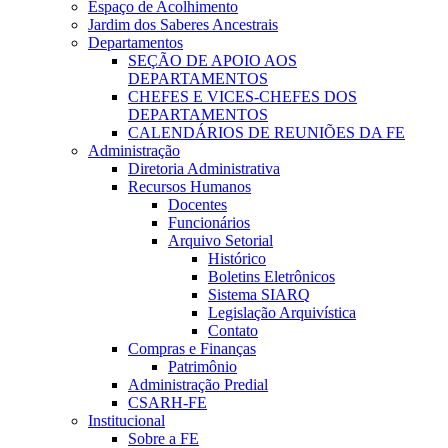
Espaço de Acolhimento
Jardim dos Saberes Ancestrais
Departamentos
SEÇÃO DE APOIO AOS
DEPARTAMENTOS
CHEFES E VICES-CHEFES DOS
DEPARTAMENTOS
CALENDÁRIOS DE REUNIÕES DA FE
Administração
Diretoria Administrativa
Recursos Humanos
Docentes
Funcionários
Arquivo Setorial
Histórico
Boletins Eletrônicos
Sistema SIARQ
Legislação Arquivística
Contato
Compras e Finanças
Patrimônio
Administração Predial
CSARH-FE
Institucional
Sobre a FE