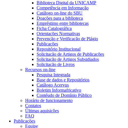
Biblioteca Digital da UNICAMP
Competência em Informação
Catálogo on-line do SBU
Doações para a biblioteca
Empréstimo entre bibliotecas
Ficha Catalográfica
Orientações Normativas
Prevenção e Verificação de Plágio
Publicações
Repositório Institucional
Solicitação de Artigos de Publicações
Solicitação de Artigos Subsidiados
Solicitação de Livros
Recursos on-line
Pesquisa Integrada
Base de dados e Repositórios
Catálogo Acervus
Boletim Informafricativo
Contéudo de Domínio Público
Horário de funcionamento
Contatos
Últimas aquisições
FAQ
Publicações
Equipe