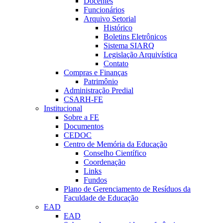
Docentes
Funcionários
Arquivo Setorial
Histórico
Boletins Eletrônicos
Sistema SIARQ
Legislação Arquivística
Contato
Compras e Finanças
Patrimônio
Administração Predial
CSARH-FE
Institucional
Sobre a FE
Documentos
CEDOC
Centro de Memória da Educação
Conselho Científico
Coordenação
Links
Fundos
Plano de Gerenciamento de Resíduos da
Faculdade de Educação
EAD
EAD