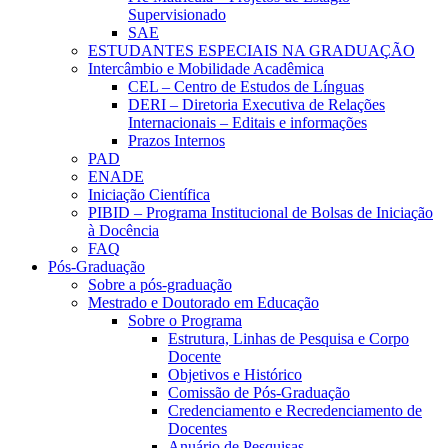
Supervisionado
SAE
ESTUDANTES ESPECIAIS NA GRADUAÇÃO
Intercâmbio e Mobilidade Acadêmica
CEL – Centro de Estudos de Línguas
DERI – Diretoria Executiva de Relações
Internacionais – Editais e informações
Prazos Internos
PAD
ENADE
Iniciação Científica
PIBID – Programa Institucional de Bolsas de Iniciação
à Docência
FAQ
Pós-Graduação
Sobre a pós-graduação
Mestrado e Doutorado em Educação
Sobre o Programa
Estrutura, Linhas de Pesquisa e Corpo
Docente
Objetivos e Histórico
Comissão de Pós-Graduação
Credenciamento e Recredenciamento de
Docentes
Anuário de Pesquisas