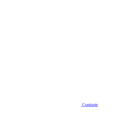
Diminuir fonte
Contraste