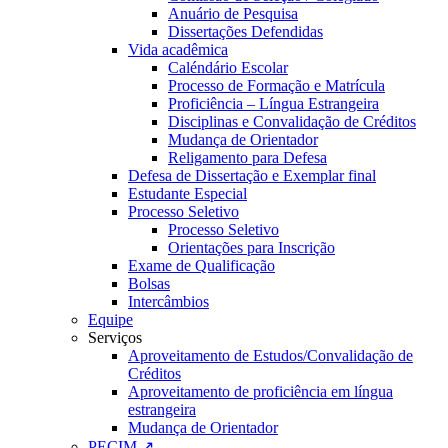
Anuário de Pesquisa
Dissertações Defendidas
Vida acadêmica
Caléndário Escolar
Processo de Formação e Matrícula
Proficiência – Língua Estrangeira
Disciplinas e Convalidação de Créditos
Mudança de Orientador
Religamento para Defesa
Defesa de Dissertação e Exemplar final
Estudante Especial
Processo Seletivo
Processo Seletivo
Orientações para Inscrição
Exame de Qualificação
Bolsas
Intercâmbios
Equipe
Serviços
Aproveitamento de Estudos/Convalidação de
Créditos
Aproveitamento de proficiência em língua
estrangeira
Mudança de Orientador
PECIM ↗