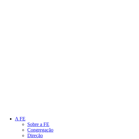
Link para o Instagram
Link para o Youtube
A FE
Sobre a FE
Congregação
Direção