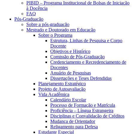
PIBID – Programa Institucional de Bolsas de Iniciação
à Docência
FAQ
Pós-Graduação
Sobre a pós-graduação
Mestrado e Doutorado em Educação
Sobre o Programa
Estrutura, Linhas de Pesquisa e Corpo
Docente
Objetivos e Histórico
Comissão de Pós-Graduação
Credenciamento e Recredenciamento de
Docentes
Anuário de Pesquisas
Dissertações e Teses Defendidas
Planejamento Estratégico
Projeto de Autoavaliação
Vida Acadêmica
Calendário Escolar
Processo de Formação e Matrícula
Proficiência – Língua Estrangeira
Disciplinas e Convalidação de Créditos
Mudança de Orientador
Religamento para Defesa
Estudante Especial