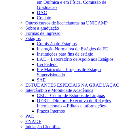
em Química e em Física, Comissão de
Graduação
DAC
Contato
Outros cursos de licenciaturas na UNICAMP
Sobre a graduação
Formas de ingresso
Estágios
Comissão de Estágios
Instrução Normativa de Estágios da FE
Instituições para fins de estágio
LAE – Laboratório de Apoio aos Estágios
Lei Federal
Pré Matrícula – Projetos de Estágio
Supervisionado
SAE
ESTUDANTES ESPECIAIS NA GRADUAÇÃO
Intercâmbio e Mobilidade Acadêmica
CEL – Centro de Estudos de Línguas
DERI – Diretoria Executiva de Relações
Internacionais – Editais e informações
Prazos Internos
PAD
ENADE
Iniciação Científica