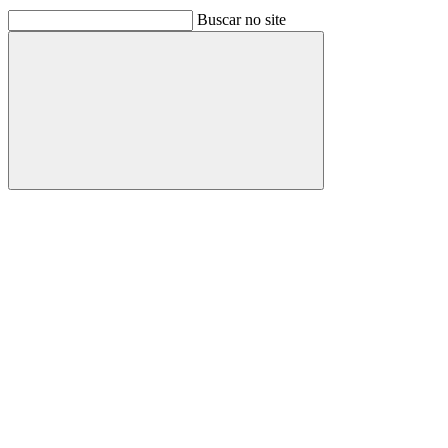
Buscar no site
Buscar
Link para o Facebook
Link para o Linkedin