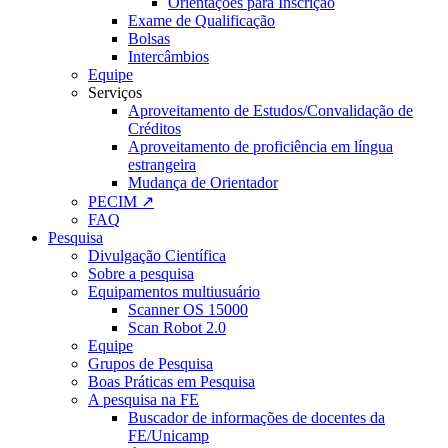
Orientações para Inscrição
Exame de Qualificação
Bolsas
Intercâmbios
Equipe
Serviços
Aproveitamento de Estudos/Convalidação de
Créditos
Aproveitamento de proficiência em língua
estrangeira
Mudança de Orientador
PECIM ↗
FAQ
Pesquisa
Divulgação Científica
Sobre a pesquisa
Equipamentos multiusuário
Scanner OS 15000
Scan Robot 2.0
Equipe
Grupos de Pesquisa
Boas Práticas em Pesquisa
A pesquisa na FE
Buscador de informações de docentes da
FE/Unicamp