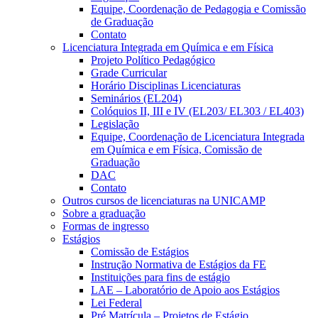
Equipe, Coordenação de Pedagogia e Comissão
de Graduação
Contato
Licenciatura Integrada em Química e em Física
Projeto Político Pedagógico
Grade Curricular
Horário Disciplinas Licenciaturas
Seminários (EL204)
Colóquios II, III e IV (EL203/ EL303 / EL403)
Legislação
Equipe, Coordenação de Licenciatura Integrada
em Química e em Física, Comissão de
Graduação
DAC
Contato
Outros cursos de licenciaturas na UNICAMP
Sobre a graduação
Formas de ingresso
Estágios
Comissão de Estágios
Instrução Normativa de Estágios da FE
Instituições para fins de estágio
LAE – Laboratório de Apoio aos Estágios
Lei Federal
Pré Matrícula – Projetos de Estágio