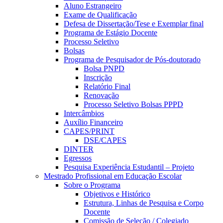
Aluno Estrangeiro
Exame de Qualificação
Defesa de Dissertação/Tese e Exemplar final
Programa de Estágio Docente
Processo Seletivo
Bolsas
Programa de Pesquisador de Pós-doutorado
Bolsa PNPD
Inscrição
Relatório Final
Renovação
Processo Seletivo Bolsas PPPD
Intercâmbios
Auxílio Financeiro
CAPES/PRINT
DSE/CAPES
DINTER
Egressos
Pesquisa Experiência Estudantil – Projeto
Mestrado Profissional em Educação Escolar
Sobre o Programa
Objetivos e Histórico
Estrutura, Linhas de Pesquisa e Corpo
Docente
Comissão de Seleção / Colegiado