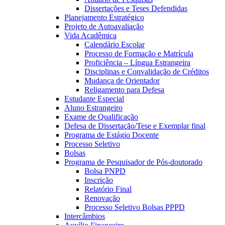
Dissertações e Teses Defendidas
Planejamento Estratégico
Projeto de Autoavaliação
Vida Acadêmica
Calendário Escolar
Processo de Formação e Matrícula
Proficiência – Língua Estrangeira
Disciplinas e Convalidação de Créditos
Mudança de Orientador
Religamento para Defesa
Estudante Especial
Aluno Estrangeiro
Exame de Qualificação
Defesa de Dissertação/Tese e Exemplar final
Programa de Estágio Docente
Processo Seletivo
Bolsas
Programa de Pesquisador de Pós-doutorado
Bolsa PNPD
Inscrição
Relatório Final
Renovação
Processo Seletivo Bolsas PPPD
Intercâmbios