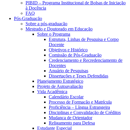
PIBID – Programa Institucional de Bolsas de Iniciação
à Docência
FAQ
Pós-Graduação
Sobre a pós-graduação
Mestrado e Doutorado em Educação
Sobre o Programa
Estrutura, Linhas de Pesquisa e Corpo
Docente
Objetivos e Histórico
Comissão de Pós-Graduação
Credenciamento e Recredenciamento de
Docentes
Anuário de Pesquisas
Dissertações e Teses Defendidas
Planejamento Estratégico
Projeto de Autoavaliação
Vida Acadêmica
Calendário Escolar
Processo de Formação e Matrícula
Proficiência – Língua Estrangeira
Disciplinas e Convalidação de Créditos
Mudança de Orientador
Religamento para Defesa
Estudante Especial