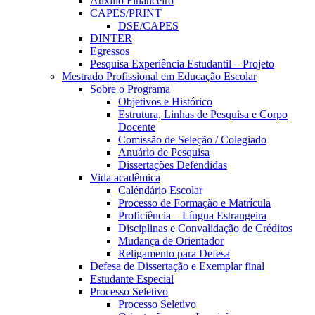
Auxílio Financeiro
CAPES/PRINT
DSE/CAPES
DINTER
Egressos
Pesquisa Experiência Estudantil – Projeto
Mestrado Profissional em Educação Escolar
Sobre o Programa
Objetivos e Histórico
Estrutura, Linhas de Pesquisa e Corpo
Docente
Comissão de Seleção / Colegiado
Anuário de Pesquisa
Dissertações Defendidas
Vida acadêmica
Caléndário Escolar
Processo de Formação e Matrícula
Proficiência – Língua Estrangeira
Disciplinas e Convalidação de Créditos
Mudança de Orientador
Religamento para Defesa
Defesa de Dissertação e Exemplar final
Estudante Especial
Processo Seletivo
Processo Seletivo