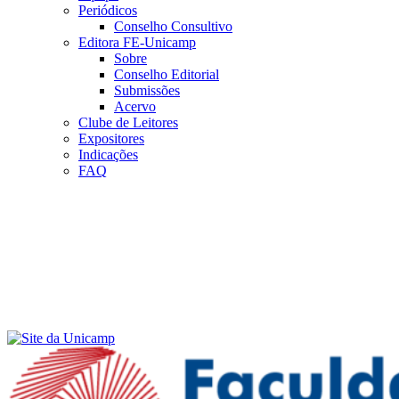
Periódicos
Conselho Consultivo
Editora FE-Unicamp
Sobre
Conselho Editorial
Submissões
Acervo
Clube de Leitores
Expositores
Indicações
FAQ
Menu