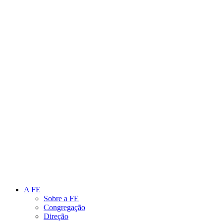
Link para o Instagram
Link para o Youtube
A FE
Sobre a FE
Congregação
Direção