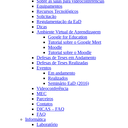
Sobre as salas para videoconferências
Equipamentos
Recursos Tecnológicos
Solicitação
Regulamentação da EaD
Dicas
Ambiente Virtual de Aprendizagem
Google for Education
Tutorial sobre o Google Meet
Moodle
Tutorial sobre o Moodle
Defesas de Teses em Andamento
Defesas de Teses Realizadas
Eventos
Em andamento
Realizados
Seminário EaD (2016)
Videoconferência
MEC
Parceiros
Contatos
DICAS – FAQ
FAQ
Informática
Laboratório