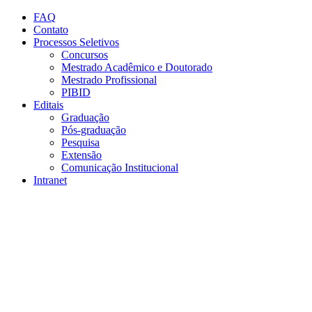
Conteúdo principal
Menu principal
Rodapé
FAQ
Contato
Processos Seletivos
Concursos
Mestrado Acadêmico e Doutorado
Mestrado Profissional
PIBID
Editais
Graduação
Pós-graduação
Pesquisa
Extensão
Comunicação Institucional
Intranet
Aumentar fonte
Diminuir fonte