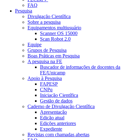
FAQ
Pesquisa
Divulgação Científica
Sobre a pesquisa
Equipamentos multiusuário
Scanner OS 15000
Scan Robot 2.0
Equipe
Grupos de Pesquisa
Boas Práticas em Pesquisa
A pesquisa na FE
Buscador de informações de docentes da
FE/Unicamp
Apoio à Pesquisa
FAPESP
CNPq
Iniciação Científica
Gestão de dados
Caderno de Divulgação Científica
Apresentação
Edição atual
Edições anteriores
Expediente
Revistas com chamadas abertas