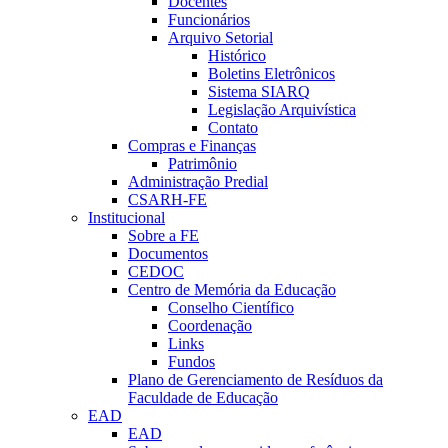
Docentes
Funcionários
Arquivo Setorial
Histórico
Boletins Eletrônicos
Sistema SIARQ
Legislação Arquivística
Contato
Compras e Finanças
Patrimônio
Administração Predial
CSARH-FE
Institucional
Sobre a FE
Documentos
CEDOC
Centro de Memória da Educação
Conselho Científico
Coordenação
Links
Fundos
Plano de Gerenciamento de Resíduos da
Faculdade de Educação
EAD
EAD