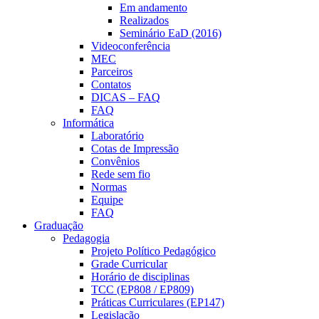
Em andamento
Realizados
Seminário EaD (2016)
Videoconferência
MEC
Parceiros
Contatos
DICAS – FAQ
FAQ
Informática
Laboratório
Cotas de Impressão
Convênios
Rede sem fio
Normas
Equipe
FAQ
Graduação
Pedagogia
Projeto Político Pedagógico
Grade Curricular
Horário de disciplinas
TCC (EP808 / EP809)
Práticas Curriculares (EP147)
Legislação