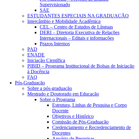
Supervisionado
SAE
ESTUDANTES ESPECIAIS NA GRADUAÇÃO
Intercâmbio e Mobilidade Acadêmica
CEL – Centro de Estudos de Línguas
DERI – Diretoria Executiva de Relações
Internacionais – Editais e informações
Prazos Internos
PAD
ENADE
Iniciação Científica
PIBID – Programa Institucional de Bolsas de Iniciação
à Docência
FAQ
Pós-Graduação
Sobre a pós-graduação
Mestrado e Doutorado em Educação
Sobre o Programa
Estrutura, Linhas de Pesquisa e Corpo
Docente
Objetivos e Histórico
Comissão de Pós-Graduação
Credenciamento e Recredenciamento de
Docentes
Anuário de Pesquisas