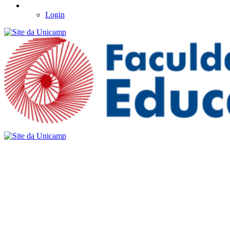
Login