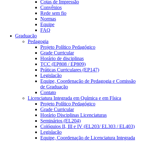
Cotas de Impressão
Convênios
Rede sem fio
Normas
Equipe
FAQ
Graduação
Pedagogia
Projeto Político Pedagógico
Grade Curricular
Horário de disciplinas
TCC (EP808 / EP809)
Práticas Curriculares (EP147)
Legislação
Equipe, Coordenação de Pedagogia e Comissão
de Graduação
Contato
Licenciatura Integrada em Química e em Física
Projeto Político Pedagógico
Grade Curricular
Horário Disciplinas Licenciaturas
Seminários (EL204)
Colóquios II, III e IV (EL203/ EL303 / EL403)
Legislação
Equipe, Coordenação de Licenciatura Integrada