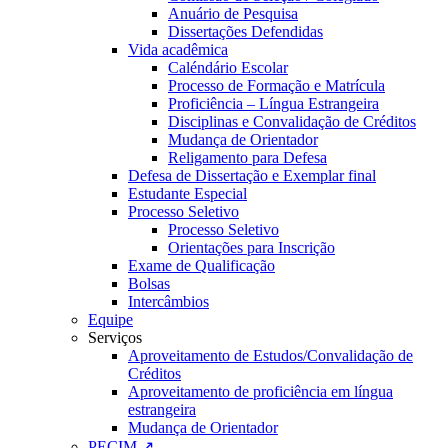
Anuário de Pesquisa
Dissertações Defendidas
Vida acadêmica
Caléndário Escolar
Processo de Formação e Matrícula
Proficiência – Língua Estrangeira
Disciplinas e Convalidação de Créditos
Mudança de Orientador
Religamento para Defesa
Defesa de Dissertação e Exemplar final
Estudante Especial
Processo Seletivo
Processo Seletivo
Orientações para Inscrição
Exame de Qualificação
Bolsas
Intercâmbios
Equipe
Serviços
Aproveitamento de Estudos/Convalidação de
Créditos
Aproveitamento de proficiência em língua
estrangeira
Mudança de Orientador
PECIM ↗