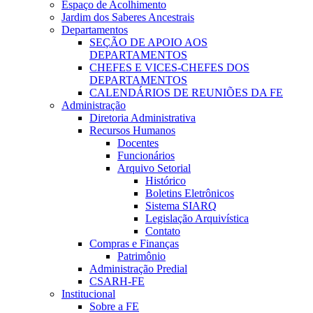
Espaço de Acolhimento
Jardim dos Saberes Ancestrais
Departamentos
SEÇÃO DE APOIO AOS
DEPARTAMENTOS
CHEFES E VICES-CHEFES DOS
DEPARTAMENTOS
CALENDÁRIOS DE REUNIÕES DA FE
Administração
Diretoria Administrativa
Recursos Humanos
Docentes
Funcionários
Arquivo Setorial
Histórico
Boletins Eletrônicos
Sistema SIARQ
Legislação Arquivística
Contato
Compras e Finanças
Patrimônio
Administração Predial
CSARH-FE
Institucional
Sobre a FE