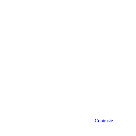
Diminuir fonte
Contraste