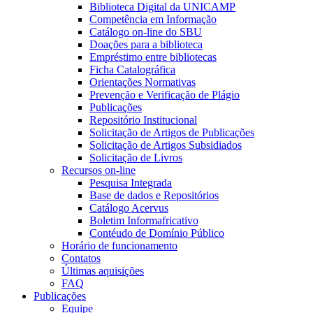
Biblioteca Digital da UNICAMP
Competência em Informação
Catálogo on-line do SBU
Doações para a biblioteca
Empréstimo entre bibliotecas
Ficha Catalográfica
Orientações Normativas
Prevenção e Verificação de Plágio
Publicações
Repositório Institucional
Solicitação de Artigos de Publicações
Solicitação de Artigos Subsidiados
Solicitação de Livros
Recursos on-line
Pesquisa Integrada
Base de dados e Repositórios
Catálogo Acervus
Boletim Informafricativo
Contéudo de Domínio Público
Horário de funcionamento
Contatos
Últimas aquisições
FAQ
Publicações
Equipe