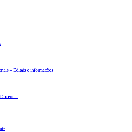
o
nais – Editais e informações
à Docência
nte