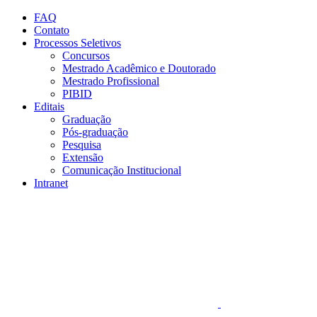
Conteúdo principal
Menu principal
Rodapé
FAQ
Contato
Processos Seletivos
Concursos
Mestrado Acadêmico e Doutorado
Mestrado Profissional
PIBID
Editais
Graduação
Pós-graduação
Pesquisa
Extensão
Comunicação Institucional
Intranet
Aumentar fonte