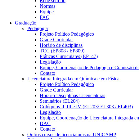
Rede sem fio
Normas
Equipe
FAQ
Graduação
Pedagogia
Projeto Político Pedagógico
Grade Curricular
Horário de disciplinas
TCC (EP808 / EP809)
Práticas Curriculares (EP147)
Legislação
Equipe, Coordenação de Pedagogia e Comissão d
Contato
Licenciatura Integrada em Química e em Física
Projeto Político Pedagógico
Grade Curricular
Horário Disciplinas Licenciaturas
Seminários (EL204)
Colóquios II, III e IV (EL203/ EL303 / EL403)
Legislação
Equipe, Coordenação de Licenciatura Integrada e
DAC
Contato
Outros cursos de licenciaturas na UNICAMP