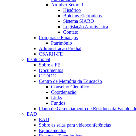
Arquivo Setorial
Histórico
Boletins Eletrônicos
Sistema SIARQ
Legislação Arquivística
Contato
Compras e Finanças
Patrimônio
Administração Predial
CSARH-FE
Institucional
Sobre a FE
Documentos
CEDOC
Centro de Memória da Educação
Conselho Científico
Coordenação
Links
Fundos
Plano de Gerenciamento de Resíduos da Faculdad
EAD
EAD
Sobre as salas para videoconferências
Equipamentos
Recursos Tecnológicos