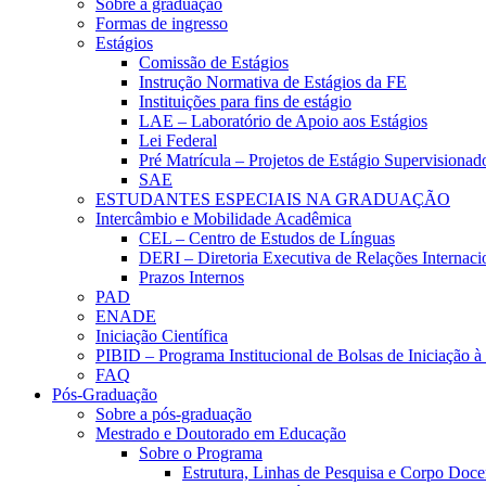
Sobre a graduação
Formas de ingresso
Estágios
Comissão de Estágios
Instrução Normativa de Estágios da FE
Instituições para fins de estágio
LAE – Laboratório de Apoio aos Estágios
Lei Federal
Pré Matrícula – Projetos de Estágio Supervisionad
SAE
ESTUDANTES ESPECIAIS NA GRADUAÇÃO
Intercâmbio e Mobilidade Acadêmica
CEL – Centro de Estudos de Línguas
DERI – Diretoria Executiva de Relações Internacio
Prazos Internos
PAD
ENADE
Iniciação Científica
PIBID – Programa Institucional de Bolsas de Iniciação 
FAQ
Pós-Graduação
Sobre a pós-graduação
Mestrado e Doutorado em Educação
Sobre o Programa
Estrutura, Linhas de Pesquisa e Corpo Doce