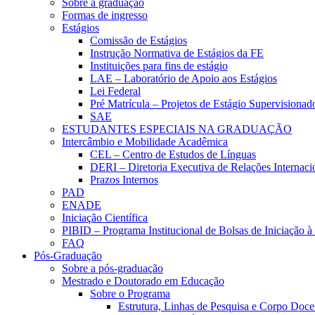
Sobre a graduação
Formas de ingresso
Estágios
Comissão de Estágios
Instrução Normativa de Estágios da FE
Instituições para fins de estágio
LAE – Laboratório de Apoio aos Estágios
Lei Federal
Pré Matrícula – Projetos de Estágio Supervisionad
SAE
ESTUDANTES ESPECIAIS NA GRADUAÇÃO
Intercâmbio e Mobilidade Acadêmica
CEL – Centro de Estudos de Línguas
DERI – Diretoria Executiva de Relações Internacio
Prazos Internos
PAD
ENADE
Iniciação Científica
PIBID – Programa Institucional de Bolsas de Iniciação 
FAQ
Pós-Graduação
Sobre a pós-graduação
Mestrado e Doutorado em Educação
Sobre o Programa
Estrutura, Linhas de Pesquisa e Corpo Doce