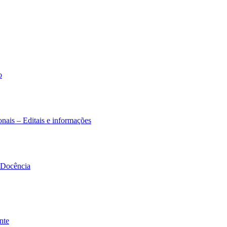
o
nais – Editais e informações
à Docência
nte