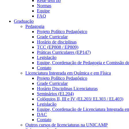
Rede sem fio
Normas
Equipe
FAQ
Graduação
Pedagogia
Projeto Político Pedagógico
Grade Curricular
Horário de disciplinas
TCC (EP808 / EP809)
Práticas Curriculares (EP147)
Legislação
Equipe, Coordenação de Pedagogia e Comissão d
Contato
Licenciatura Integrada em Química e em Física
Projeto Político Pedagógico
Grade Curricular
Horário Disciplinas Licenciaturas
Seminários (EL204)
Colóquios II, III e IV (EL203/ EL303 / EL403)
Legislação
Equipe, Coordenação de Licenciatura Integrada e
DAC
Contato
Outros cursos de licenciaturas na UNICAMP