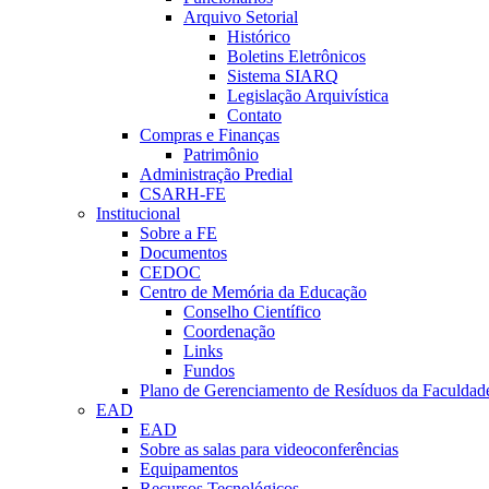
Arquivo Setorial
Histórico
Boletins Eletrônicos
Sistema SIARQ
Legislação Arquivística
Contato
Compras e Finanças
Patrimônio
Administração Predial
CSARH-FE
Institucional
Sobre a FE
Documentos
CEDOC
Centro de Memória da Educação
Conselho Científico
Coordenação
Links
Fundos
Plano de Gerenciamento de Resíduos da Faculdad
EAD
EAD
Sobre as salas para videoconferências
Equipamentos
Recursos Tecnológicos