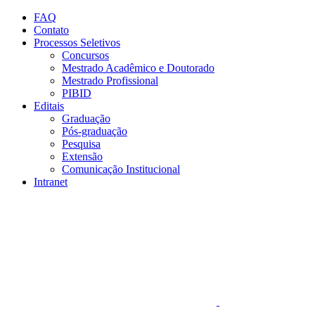
Conteúdo principal
Menu principal
Rodapé
FAQ
Contato
Processos Seletivos
Concursos
Mestrado Acadêmico e Doutorado
Mestrado Profissional
PIBID
Editais
Graduação
Pós-graduação
Pesquisa
Extensão
Comunicação Institucional
Intranet
Aumentar fonte