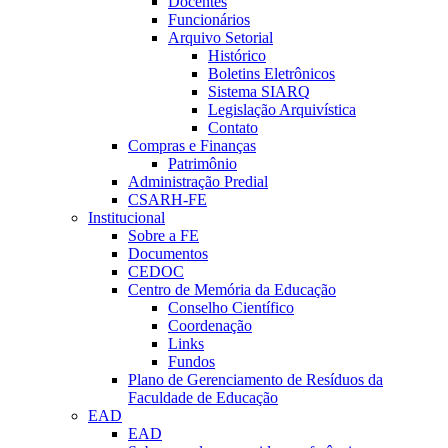
Docentes
Funcionários
Arquivo Setorial
Histórico
Boletins Eletrônicos
Sistema SIARQ
Legislação Arquivística
Contato
Compras e Finanças
Patrimônio
Administração Predial
CSARH-FE
Institucional
Sobre a FE
Documentos
CEDOC
Centro de Memória da Educação
Conselho Científico
Coordenação
Links
Fundos
Plano de Gerenciamento de Resíduos da
Faculdade de Educação
EAD
EAD