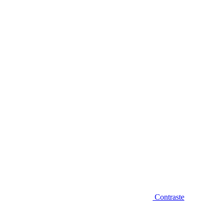
Diminuir fonte
Contraste