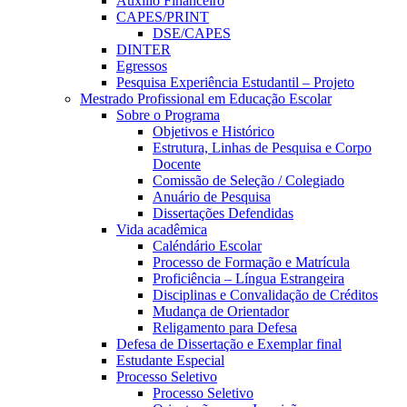
Auxílio Financeiro
CAPES/PRINT
DSE/CAPES
DINTER
Egressos
Pesquisa Experiência Estudantil – Projeto
Mestrado Profissional em Educação Escolar
Sobre o Programa
Objetivos e Histórico
Estrutura, Linhas de Pesquisa e Corpo
Docente
Comissão de Seleção / Colegiado
Anuário de Pesquisa
Dissertações Defendidas
Vida acadêmica
Caléndário Escolar
Processo de Formação e Matrícula
Proficiência – Língua Estrangeira
Disciplinas e Convalidação de Créditos
Mudança de Orientador
Religamento para Defesa
Defesa de Dissertação e Exemplar final
Estudante Especial
Processo Seletivo
Processo Seletivo