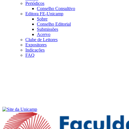
Periódicos
Conselho Consultivo
Editora FE-Unicamp
Sobre
Conselho Editorial
Submissões
Acervo
Clube de Leitores
Expositores
Indicações
FAQ
Menu