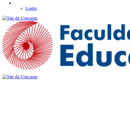
Login