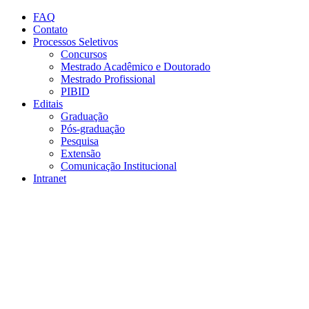
Conteúdo principal
Menu principal
Rodapé
FAQ
Contato
Processos Seletivos
Concursos
Mestrado Acadêmico e Doutorado
Mestrado Profissional
PIBID
Editais
Graduação
Pós-graduação
Pesquisa
Extensão
Comunicação Institucional
Intranet
Aumentar fonte
Diminuir fonte