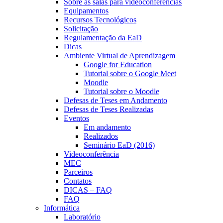
Sobre as salas para videoconferências
Equipamentos
Recursos Tecnológicos
Solicitação
Regulamentação da EaD
Dicas
Ambiente Virtual de Aprendizagem
Google for Education
Tutorial sobre o Google Meet
Moodle
Tutorial sobre o Moodle
Defesas de Teses em Andamento
Defesas de Teses Realizadas
Eventos
Em andamento
Realizados
Seminário EaD (2016)
Videoconferência
MEC
Parceiros
Contatos
DICAS – FAQ
FAQ
Informática
Laboratório