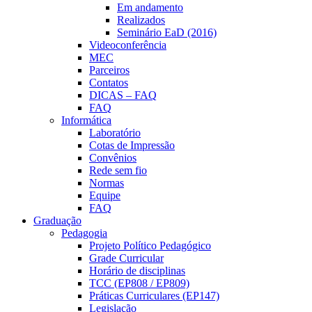
Em andamento
Realizados
Seminário EaD (2016)
Videoconferência
MEC
Parceiros
Contatos
DICAS – FAQ
FAQ
Informática
Laboratório
Cotas de Impressão
Convênios
Rede sem fio
Normas
Equipe
FAQ
Graduação
Pedagogia
Projeto Político Pedagógico
Grade Curricular
Horário de disciplinas
TCC (EP808 / EP809)
Práticas Curriculares (EP147)
Legislação