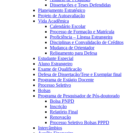
Dissertações e Teses Defendidas
Planejamento Estratégico
Projeto de Autoavaliação
Vida Acadêmica
Calendário Escolar
Processo de Formação e Matrícula
Proficiência – Língua Estrangeira
Disciplinas e Convalidação de Créditos
Mudança de Orientador
Religamento para Defesa
Estudante Especial
Aluno Estrangeiro
Exame de Qualificação
Defesa de Dissertação/Tese e Exemplar final
Programa de Estágio Docente
Processo Seletivo
Bolsas
Programa de Pesquisador de Pós-doutorado
Bolsa PNPD
Inscrição
Relatório Final
Renovação
Processo Seletivo Bolsas PPPD
Intercâmbios