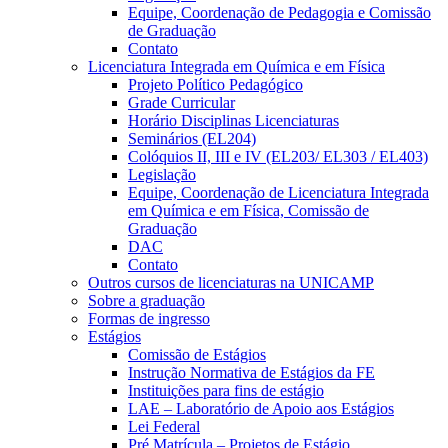
Equipe, Coordenação de Pedagogia e Comissão
de Graduação
Contato
Licenciatura Integrada em Química e em Física
Projeto Político Pedagógico
Grade Curricular
Horário Disciplinas Licenciaturas
Seminários (EL204)
Colóquios II, III e IV (EL203/ EL303 / EL403)
Legislação
Equipe, Coordenação de Licenciatura Integrada
em Química e em Física, Comissão de
Graduação
DAC
Contato
Outros cursos de licenciaturas na UNICAMP
Sobre a graduação
Formas de ingresso
Estágios
Comissão de Estágios
Instrução Normativa de Estágios da FE
Instituições para fins de estágio
LAE – Laboratório de Apoio aos Estágios
Lei Federal
Pré Matrícula – Projetos de Estágio