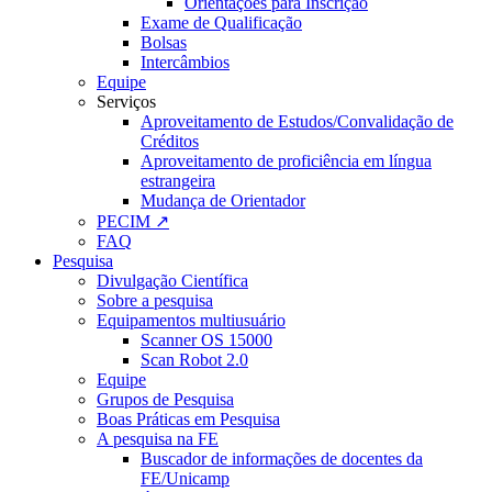
Orientações para Inscrição
Exame de Qualificação
Bolsas
Intercâmbios
Equipe
Serviços
Aproveitamento de Estudos/Convalidação de
Créditos
Aproveitamento de proficiência em língua
estrangeira
Mudança de Orientador
PECIM ↗
FAQ
Pesquisa
Divulgação Científica
Sobre a pesquisa
Equipamentos multiusuário
Scanner OS 15000
Scan Robot 2.0
Equipe
Grupos de Pesquisa
Boas Práticas em Pesquisa
A pesquisa na FE
Buscador de informações de docentes da
FE/Unicamp