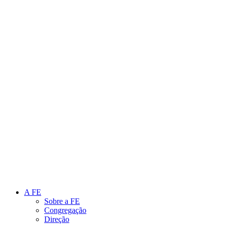
Link para o Instagram
Link para o Youtube
A FE
Sobre a FE
Congregação
Direção