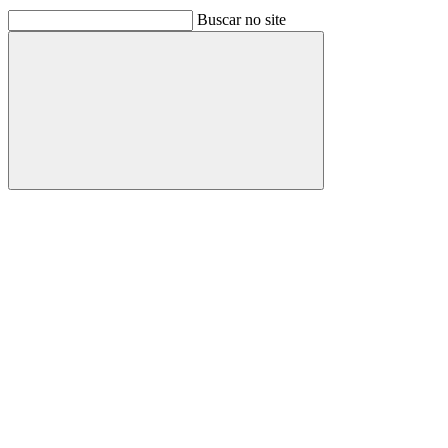
Buscar no site
Buscar
Link para o Facebook
Link para o Linkedin