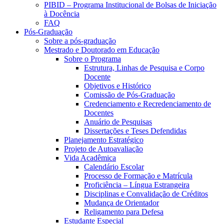
PIBID – Programa Institucional de Bolsas de Iniciação
à Docência
FAQ
Pós-Graduação
Sobre a pós-graduação
Mestrado e Doutorado em Educação
Sobre o Programa
Estrutura, Linhas de Pesquisa e Corpo
Docente
Objetivos e Histórico
Comissão de Pós-Graduação
Credenciamento e Recredenciamento de
Docentes
Anuário de Pesquisas
Dissertações e Teses Defendidas
Planejamento Estratégico
Projeto de Autoavaliação
Vida Acadêmica
Calendário Escolar
Processo de Formação e Matrícula
Proficiência – Língua Estrangeira
Disciplinas e Convalidação de Créditos
Mudança de Orientador
Religamento para Defesa
Estudante Especial