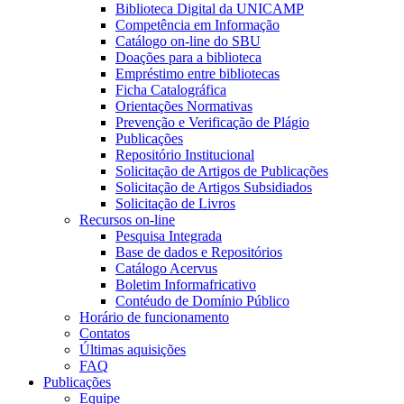
Biblioteca Digital da UNICAMP
Competência em Informação
Catálogo on-line do SBU
Doações para a biblioteca
Empréstimo entre bibliotecas
Ficha Catalográfica
Orientações Normativas
Prevenção e Verificação de Plágio
Publicações
Repositório Institucional
Solicitação de Artigos de Publicações
Solicitação de Artigos Subsidiados
Solicitação de Livros
Recursos on-line
Pesquisa Integrada
Base de dados e Repositórios
Catálogo Acervus
Boletim Informafricativo
Contéudo de Domínio Público
Horário de funcionamento
Contatos
Últimas aquisições
FAQ
Publicações
Equipe