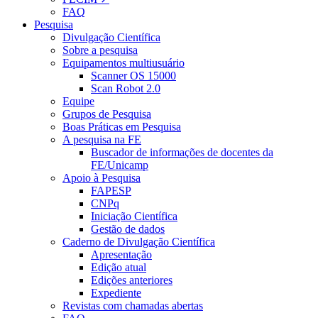
FAQ
Pesquisa
Divulgação Científica
Sobre a pesquisa
Equipamentos multiusuário
Scanner OS 15000
Scan Robot 2.0
Equipe
Grupos de Pesquisa
Boas Práticas em Pesquisa
A pesquisa na FE
Buscador de informações de docentes da
FE/Unicamp
Apoio à Pesquisa
FAPESP
CNPq
Iniciação Científica
Gestão de dados
Caderno de Divulgação Científica
Apresentação
Edição atual
Edições anteriores
Expediente
Revistas com chamadas abertas