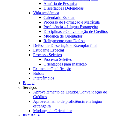
Anuário de Pesquisa
Dissertações Defendidas
Vida acadêmica
Caléndário Escolar
Processo de Formação e Matrícula
Proficiência – Língua Estrangeira
Disciplinas e Convalidação de Créditos
Mudança de Orientador
Religamento para Defesa
Defesa de Dissertação e Exemplar final
Estudante Especial
Processo Seletivo
Processo Seletivo
Orientações para Inscrição
Exame de Qualificação
Bolsas
Intercâmbios
Equipe
Serviços
Aproveitamento de Estudos/Convalidação de
Créditos
Aproveitamento de proficiência em língua
estrangeira
Mudança de Orientador
PECIM ↗