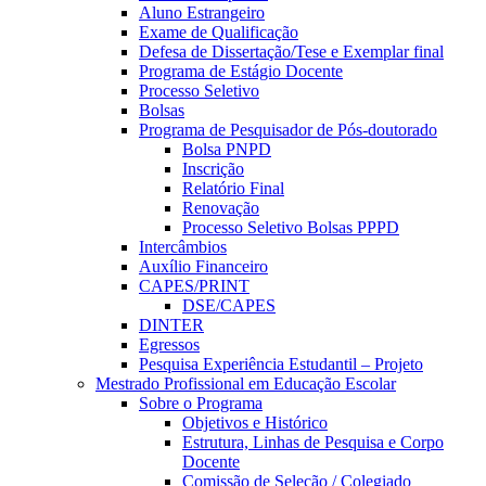
Aluno Estrangeiro
Exame de Qualificação
Defesa de Dissertação/Tese e Exemplar final
Programa de Estágio Docente
Processo Seletivo
Bolsas
Programa de Pesquisador de Pós-doutorado
Bolsa PNPD
Inscrição
Relatório Final
Renovação
Processo Seletivo Bolsas PPPD
Intercâmbios
Auxílio Financeiro
CAPES/PRINT
DSE/CAPES
DINTER
Egressos
Pesquisa Experiência Estudantil – Projeto
Mestrado Profissional em Educação Escolar
Sobre o Programa
Objetivos e Histórico
Estrutura, Linhas de Pesquisa e Corpo
Docente
Comissão de Seleção / Colegiado