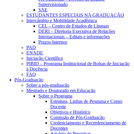
Supervisionado
SAE
ESTUDANTES ESPECIAIS NA GRADUAÇÃO
Intercâmbio e Mobilidade Acadêmica
CEL – Centro de Estudos de Línguas
DERI – Diretoria Executiva de Relações
Internacionais – Editais e informações
Prazos Internos
PAD
ENADE
Iniciação Científica
PIBID – Programa Institucional de Bolsas de Iniciação
à Docência
FAQ
Pós-Graduação
Sobre a pós-graduação
Mestrado e Doutorado em Educação
Sobre o Programa
Estrutura, Linhas de Pesquisa e Corpo
Docente
Objetivos e Histórico
Comissão de Pós-Graduação
Credenciamento e Recredenciamento de
Docentes
Anuário de Pesquisas