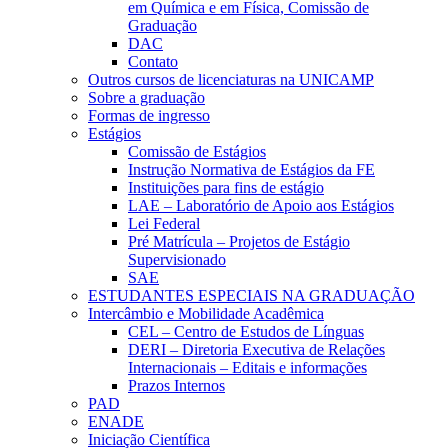
em Química e em Física, Comissão de
Graduação
DAC
Contato
Outros cursos de licenciaturas na UNICAMP
Sobre a graduação
Formas de ingresso
Estágios
Comissão de Estágios
Instrução Normativa de Estágios da FE
Instituições para fins de estágio
LAE – Laboratório de Apoio aos Estágios
Lei Federal
Pré Matrícula – Projetos de Estágio
Supervisionado
SAE
ESTUDANTES ESPECIAIS NA GRADUAÇÃO
Intercâmbio e Mobilidade Acadêmica
CEL – Centro de Estudos de Línguas
DERI – Diretoria Executiva de Relações
Internacionais – Editais e informações
Prazos Internos
PAD
ENADE
Iniciação Científica