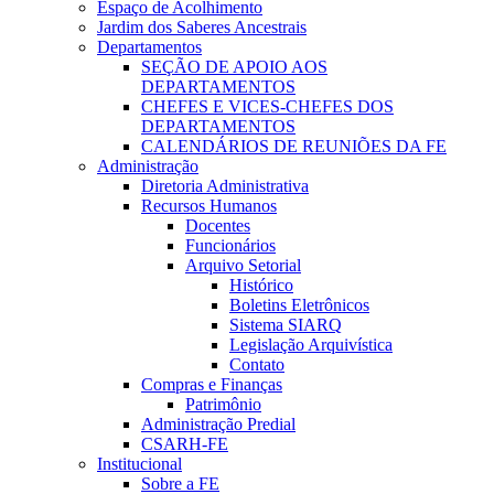
Espaço de Acolhimento
Jardim dos Saberes Ancestrais
Departamentos
SEÇÃO DE APOIO AOS
DEPARTAMENTOS
CHEFES E VICES-CHEFES DOS
DEPARTAMENTOS
CALENDÁRIOS DE REUNIÕES DA FE
Administração
Diretoria Administrativa
Recursos Humanos
Docentes
Funcionários
Arquivo Setorial
Histórico
Boletins Eletrônicos
Sistema SIARQ
Legislação Arquivística
Contato
Compras e Finanças
Patrimônio
Administração Predial
CSARH-FE
Institucional
Sobre a FE