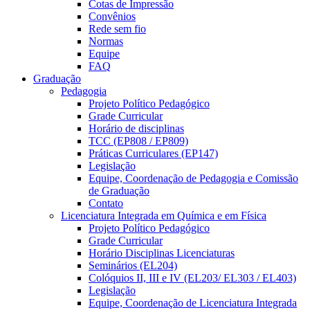
Cotas de Impressão
Convênios
Rede sem fio
Normas
Equipe
FAQ
Graduação
Pedagogia
Projeto Político Pedagógico
Grade Curricular
Horário de disciplinas
TCC (EP808 / EP809)
Práticas Curriculares (EP147)
Legislação
Equipe, Coordenação de Pedagogia e Comissão
de Graduação
Contato
Licenciatura Integrada em Química e em Física
Projeto Político Pedagógico
Grade Curricular
Horário Disciplinas Licenciaturas
Seminários (EL204)
Colóquios II, III e IV (EL203/ EL303 / EL403)
Legislação
Equipe, Coordenação de Licenciatura Integrada