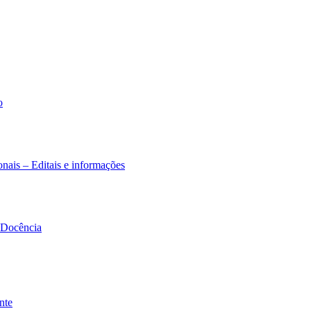
o
nais – Editais e informações
à Docência
nte