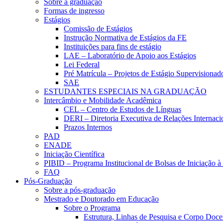
Sobre a graduação
Formas de ingresso
Estágios
Comissão de Estágios
Instrução Normativa de Estágios da FE
Instituições para fins de estágio
LAE – Laboratório de Apoio aos Estágios
Lei Federal
Pré Matrícula – Projetos de Estágio Supervisionad
SAE
ESTUDANTES ESPECIAIS NA GRADUAÇÃO
Intercâmbio e Mobilidade Acadêmica
CEL – Centro de Estudos de Línguas
DERI – Diretoria Executiva de Relações Internacio
Prazos Internos
PAD
ENADE
Iniciação Científica
PIBID – Programa Institucional de Bolsas de Iniciação 
FAQ
Pós-Graduação
Sobre a pós-graduação
Mestrado e Doutorado em Educação
Sobre o Programa
Estrutura, Linhas de Pesquisa e Corpo Doce