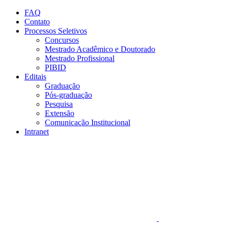
Conteúdo principal
Menu principal
Rodapé
FAQ
Contato
Processos Seletivos
Concursos
Mestrado Acadêmico e Doutorado
Mestrado Profissional
PIBID
Editais
Graduação
Pós-graduação
Pesquisa
Extensão
Comunicação Institucional
Intranet
Aumentar fonte