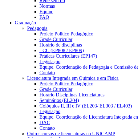
Rede sem fio
Normas
Equipe
FAQ
Graduação
Pedagogia
Projeto Político Pedagógico
Grade Curricular
Horário de disciplinas
TCC (EP808 / EP809)
Práticas Curriculares (EP147)
Legislação
Equipe, Coordenação de Pedagogia e Comissão d
Contato
Licenciatura Integrada em Química e em Física
Projeto Político Pedagógico
Grade Curricular
Horário Disciplinas Licenciaturas
Seminários (EL204)
Colóquios II, III e IV (EL203/ EL303 / EL403)
Legislação
Equipe, Coordenação de Licenciatura Integrada e
DAC
Contato
Outros cursos de licenciaturas na UNICAMP