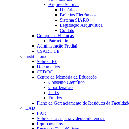
Arquivo Setorial
Histórico
Boletins Eletrônicos
Sistema SIARQ
Legislação Arquivística
Contato
Compras e Finanças
Patrimônio
Administração Predial
CSARH-FE
Institucional
Sobre a FE
Documentos
CEDOC
Centro de Memória da Educação
Conselho Científico
Coordenação
Links
Fundos
Plano de Gerenciamento de Resíduos da Faculdad
EAD
EAD
Sobre as salas para videoconferências
Equipamentos
Recursos Tecnológicos