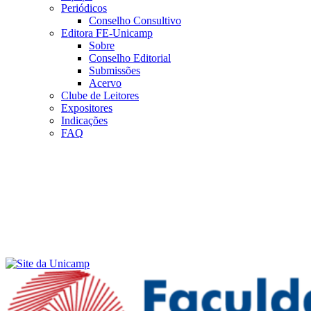
Periódicos
Conselho Consultivo
Editora FE-Unicamp
Sobre
Conselho Editorial
Submissões
Acervo
Clube de Leitores
Expositores
Indicações
FAQ
Menu