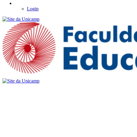
Login