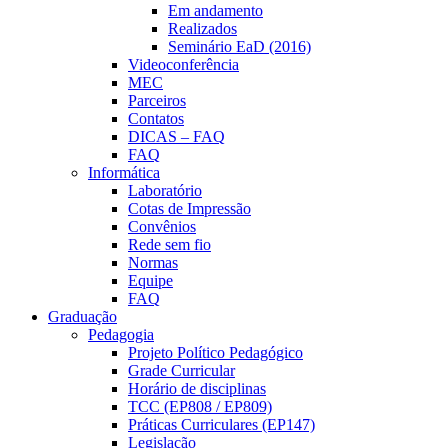
Em andamento
Realizados
Seminário EaD (2016)
Videoconferência
MEC
Parceiros
Contatos
DICAS – FAQ
FAQ
Informática
Laboratório
Cotas de Impressão
Convênios
Rede sem fio
Normas
Equipe
FAQ
Graduação
Pedagogia
Projeto Político Pedagógico
Grade Curricular
Horário de disciplinas
TCC (EP808 / EP809)
Práticas Curriculares (EP147)
Legislação