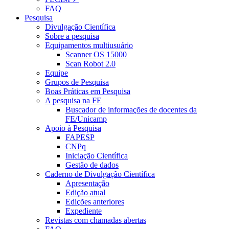
FAQ
Pesquisa
Divulgação Científica
Sobre a pesquisa
Equipamentos multiusuário
Scanner OS 15000
Scan Robot 2.0
Equipe
Grupos de Pesquisa
Boas Práticas em Pesquisa
A pesquisa na FE
Buscador de informações de docentes da
FE/Unicamp
Apoio à Pesquisa
FAPESP
CNPq
Iniciação Científica
Gestão de dados
Caderno de Divulgação Científica
Apresentação
Edição atual
Edições anteriores
Expediente
Revistas com chamadas abertas