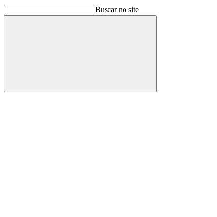
Buscar no site
Buscar
Link para o Facebook
Link para o Linkedin