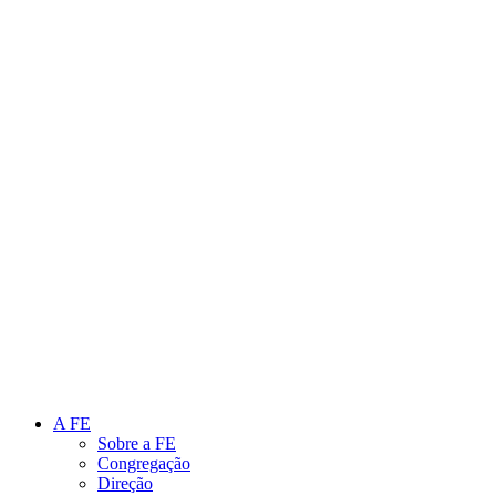
Link para o Instagram
Link para o Youtube
A FE
Sobre a FE
Congregação
Direção