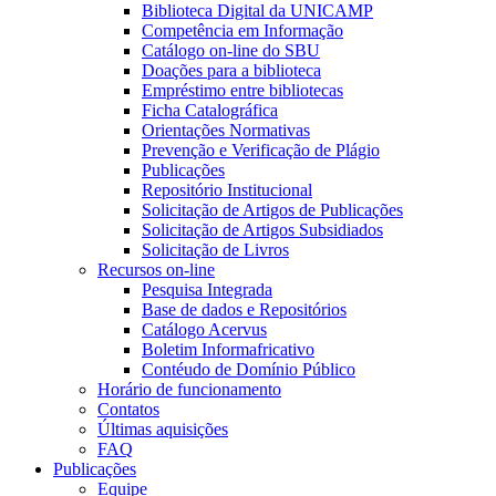
Biblioteca Digital da UNICAMP
Competência em Informação
Catálogo on-line do SBU
Doações para a biblioteca
Empréstimo entre bibliotecas
Ficha Catalográfica
Orientações Normativas
Prevenção e Verificação de Plágio
Publicações
Repositório Institucional
Solicitação de Artigos de Publicações
Solicitação de Artigos Subsidiados
Solicitação de Livros
Recursos on-line
Pesquisa Integrada
Base de dados e Repositórios
Catálogo Acervus
Boletim Informafricativo
Contéudo de Domínio Público
Horário de funcionamento
Contatos
Últimas aquisições
FAQ
Publicações
Equipe