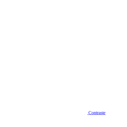
Diminuir fonte
Contraste