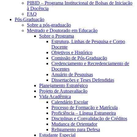
PIBID – Programa Institucional de Bolsas de Iniciação
à Docência
FAQ
Pós-Graduação
Sobre a pós-graduação
Mestrado e Doutorado em Educação
Sobre o Programa
Estrutura, Linhas de Pesquisa e Corpo
Docente
Objetivos e Histórico
Comissão de Pós-Graduação
Credenciamento e Recredenciamento de
Docentes
Anuário de Pesquisas
Dissertações e Teses Defendidas
Planejamento Estratégico
Projeto de Autoavaliação
Vida Acadêmica
Calendário Escolar
Processo de Formação e Matrícula
Proficiência – Língua Estrangeira
Disciplinas e Convalidação de Créditos
Mudança de Orientador
Religamento para Defesa
Estudante Especial