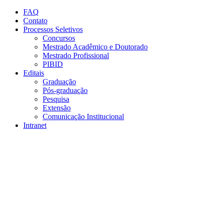
Conteúdo principal
Menu principal
Rodapé
FAQ
Contato
Processos Seletivos
Concursos
Mestrado Acadêmico e Doutorado
Mestrado Profissional
PIBID
Editais
Graduação
Pós-graduação
Pesquisa
Extensão
Comunicação Institucional
Intranet
Aumentar fonte
Diminuir fonte