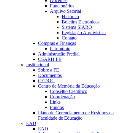
Docentes
Funcionários
Arquivo Setorial
Histórico
Boletins Eletrônicos
Sistema SIARQ
Legislação Arquivística
Contato
Compras e Finanças
Patrimônio
Administração Predial
CSARH-FE
Institucional
Sobre a FE
Documentos
CEDOC
Centro de Memória da Educação
Conselho Científico
Coordenação
Links
Fundos
Plano de Gerenciamento de Resíduos da
Faculdade de Educação
EAD
EAD