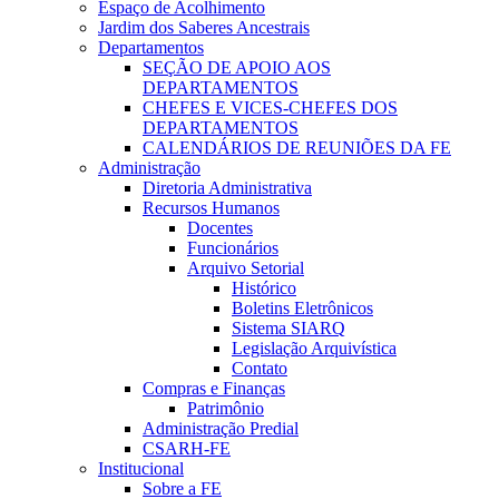
Espaço de Acolhimento
Jardim dos Saberes Ancestrais
Departamentos
SEÇÃO DE APOIO AOS
DEPARTAMENTOS
CHEFES E VICES-CHEFES DOS
DEPARTAMENTOS
CALENDÁRIOS DE REUNIÕES DA FE
Administração
Diretoria Administrativa
Recursos Humanos
Docentes
Funcionários
Arquivo Setorial
Histórico
Boletins Eletrônicos
Sistema SIARQ
Legislação Arquivística
Contato
Compras e Finanças
Patrimônio
Administração Predial
CSARH-FE
Institucional
Sobre a FE