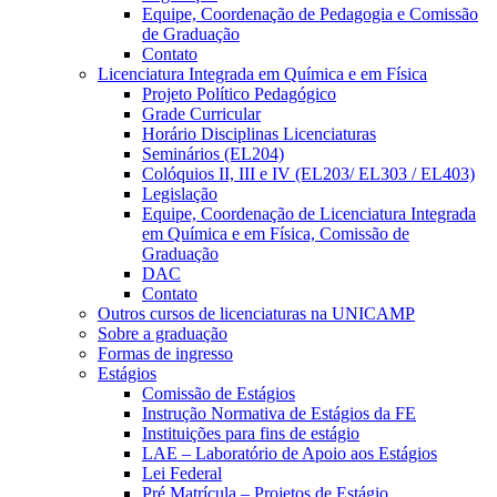
Equipe, Coordenação de Pedagogia e Comissão
de Graduação
Contato
Licenciatura Integrada em Química e em Física
Projeto Político Pedagógico
Grade Curricular
Horário Disciplinas Licenciaturas
Seminários (EL204)
Colóquios II, III e IV (EL203/ EL303 / EL403)
Legislação
Equipe, Coordenação de Licenciatura Integrada
em Química e em Física, Comissão de
Graduação
DAC
Contato
Outros cursos de licenciaturas na UNICAMP
Sobre a graduação
Formas de ingresso
Estágios
Comissão de Estágios
Instrução Normativa de Estágios da FE
Instituições para fins de estágio
LAE – Laboratório de Apoio aos Estágios
Lei Federal
Pré Matrícula – Projetos de Estágio