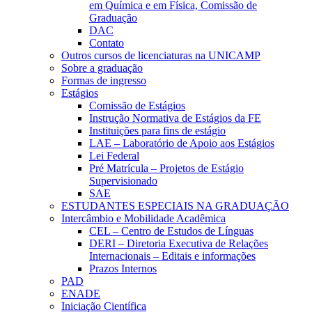
em Química e em Física, Comissão de
Graduação
DAC
Contato
Outros cursos de licenciaturas na UNICAMP
Sobre a graduação
Formas de ingresso
Estágios
Comissão de Estágios
Instrução Normativa de Estágios da FE
Instituições para fins de estágio
LAE – Laboratório de Apoio aos Estágios
Lei Federal
Pré Matrícula – Projetos de Estágio
Supervisionado
SAE
ESTUDANTES ESPECIAIS NA GRADUAÇÃO
Intercâmbio e Mobilidade Acadêmica
CEL – Centro de Estudos de Línguas
DERI – Diretoria Executiva de Relações
Internacionais – Editais e informações
Prazos Internos
PAD
ENADE
Iniciação Científica