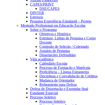
Auxílio Financeiro
CAPES/PRINT
DSE/CAPES
DINTER
Egressos
Pesquisa Experiência Estudantil – Projeto
Mestrado Profissional em Educação Escolar
Sobre o Programa
Objetivos e Histórico
Estrutura, Linhas de Pesquisa e Corpo
Docente
Comissão de Seleção / Colegiado
Anuário de Pesquisa
Dissertações Defendidas
Vida acadêmica
Caléndário Escolar
Processo de Formação e Matrícula
Proficiência – Língua Estrangeira
Disciplinas e Convalidação de Créditos
Mudança de Orientador
Religamento para Defesa
Defesa de Dissertação e Exemplar final
Estudante Especial
Processo Seletivo
Processo Seletivo