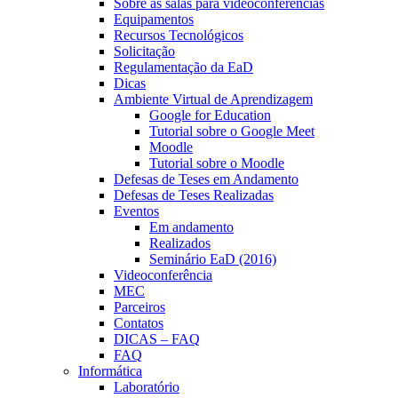
Sobre as salas para videoconferências
Equipamentos
Recursos Tecnológicos
Solicitação
Regulamentação da EaD
Dicas
Ambiente Virtual de Aprendizagem
Google for Education
Tutorial sobre o Google Meet
Moodle
Tutorial sobre o Moodle
Defesas de Teses em Andamento
Defesas de Teses Realizadas
Eventos
Em andamento
Realizados
Seminário EaD (2016)
Videoconferência
MEC
Parceiros
Contatos
DICAS – FAQ
FAQ
Informática
Laboratório