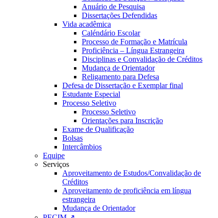
Anuário de Pesquisa
Dissertações Defendidas
Vida acadêmica
Caléndário Escolar
Processo de Formação e Matrícula
Proficiência – Língua Estrangeira
Disciplinas e Convalidação de Créditos
Mudança de Orientador
Religamento para Defesa
Defesa de Dissertação e Exemplar final
Estudante Especial
Processo Seletivo
Processo Seletivo
Orientações para Inscrição
Exame de Qualificação
Bolsas
Intercâmbios
Equipe
Serviços
Aproveitamento de Estudos/Convalidação de
Créditos
Aproveitamento de proficiência em língua
estrangeira
Mudança de Orientador
PECIM ↗