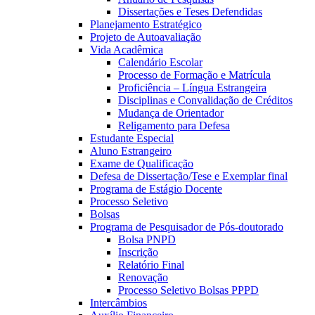
Dissertações e Teses Defendidas
Planejamento Estratégico
Projeto de Autoavaliação
Vida Acadêmica
Calendário Escolar
Processo de Formação e Matrícula
Proficiência – Língua Estrangeira
Disciplinas e Convalidação de Créditos
Mudança de Orientador
Religamento para Defesa
Estudante Especial
Aluno Estrangeiro
Exame de Qualificação
Defesa de Dissertação/Tese e Exemplar final
Programa de Estágio Docente
Processo Seletivo
Bolsas
Programa de Pesquisador de Pós-doutorado
Bolsa PNPD
Inscrição
Relatório Final
Renovação
Processo Seletivo Bolsas PPPD
Intercâmbios