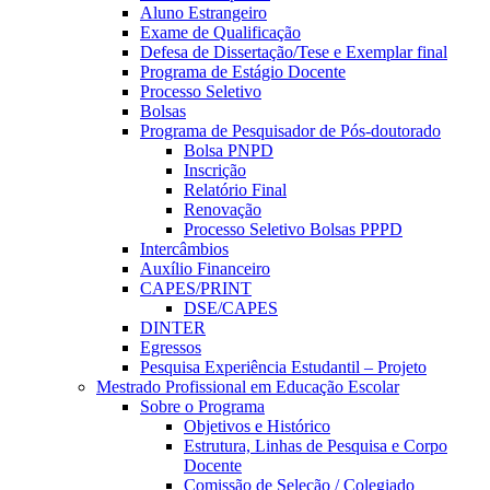
Aluno Estrangeiro
Exame de Qualificação
Defesa de Dissertação/Tese e Exemplar final
Programa de Estágio Docente
Processo Seletivo
Bolsas
Programa de Pesquisador de Pós-doutorado
Bolsa PNPD
Inscrição
Relatório Final
Renovação
Processo Seletivo Bolsas PPPD
Intercâmbios
Auxílio Financeiro
CAPES/PRINT
DSE/CAPES
DINTER
Egressos
Pesquisa Experiência Estudantil – Projeto
Mestrado Profissional em Educação Escolar
Sobre o Programa
Objetivos e Histórico
Estrutura, Linhas de Pesquisa e Corpo
Docente
Comissão de Seleção / Colegiado