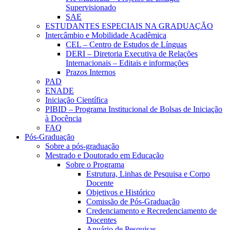
Supervisionado
SAE
ESTUDANTES ESPECIAIS NA GRADUAÇÃO
Intercâmbio e Mobilidade Acadêmica
CEL – Centro de Estudos de Línguas
DERI – Diretoria Executiva de Relações
Internacionais – Editais e informações
Prazos Internos
PAD
ENADE
Iniciação Científica
PIBID – Programa Institucional de Bolsas de Iniciação
à Docência
FAQ
Pós-Graduação
Sobre a pós-graduação
Mestrado e Doutorado em Educação
Sobre o Programa
Estrutura, Linhas de Pesquisa e Corpo
Docente
Objetivos e Histórico
Comissão de Pós-Graduação
Credenciamento e Recredenciamento de
Docentes
Anuário de Pesquisas