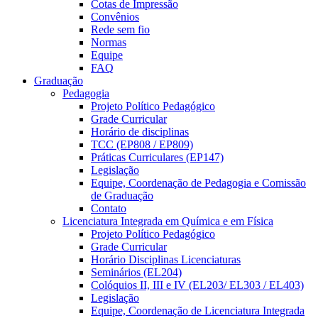
Cotas de Impressão
Convênios
Rede sem fio
Normas
Equipe
FAQ
Graduação
Pedagogia
Projeto Político Pedagógico
Grade Curricular
Horário de disciplinas
TCC (EP808 / EP809)
Práticas Curriculares (EP147)
Legislação
Equipe, Coordenação de Pedagogia e Comissão
de Graduação
Contato
Licenciatura Integrada em Química e em Física
Projeto Político Pedagógico
Grade Curricular
Horário Disciplinas Licenciaturas
Seminários (EL204)
Colóquios II, III e IV (EL203/ EL303 / EL403)
Legislação
Equipe, Coordenação de Licenciatura Integrada