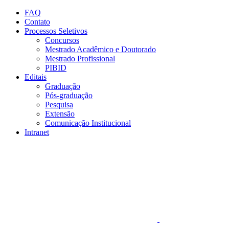
Conteúdo principal
Menu principal
Rodapé
FAQ
Contato
Processos Seletivos
Concursos
Mestrado Acadêmico e Doutorado
Mestrado Profissional
PIBID
Editais
Graduação
Pós-graduação
Pesquisa
Extensão
Comunicação Institucional
Intranet
Aumentar fonte