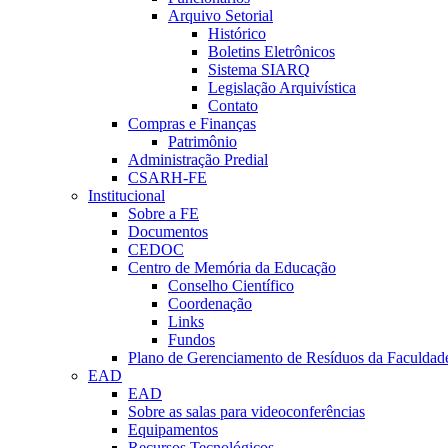
Arquivo Setorial
Histórico
Boletins Eletrônicos
Sistema SIARQ
Legislação Arquivística
Contato
Compras e Finanças
Patrimônio
Administração Predial
CSARH-FE
Institucional
Sobre a FE
Documentos
CEDOC
Centro de Memória da Educação
Conselho Científico
Coordenação
Links
Fundos
Plano de Gerenciamento de Resíduos da Faculdad
EAD
EAD
Sobre as salas para videoconferências
Equipamentos
Recursos Tecnológicos