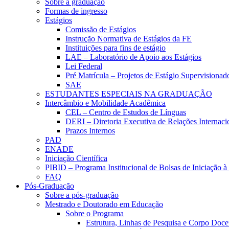
Sobre a graduação
Formas de ingresso
Estágios
Comissão de Estágios
Instrução Normativa de Estágios da FE
Instituições para fins de estágio
LAE – Laboratório de Apoio aos Estágios
Lei Federal
Pré Matrícula – Projetos de Estágio Supervisionad
SAE
ESTUDANTES ESPECIAIS NA GRADUAÇÃO
Intercâmbio e Mobilidade Acadêmica
CEL – Centro de Estudos de Línguas
DERI – Diretoria Executiva de Relações Internacio
Prazos Internos
PAD
ENADE
Iniciação Científica
PIBID – Programa Institucional de Bolsas de Iniciação 
FAQ
Pós-Graduação
Sobre a pós-graduação
Mestrado e Doutorado em Educação
Sobre o Programa
Estrutura, Linhas de Pesquisa e Corpo Doce