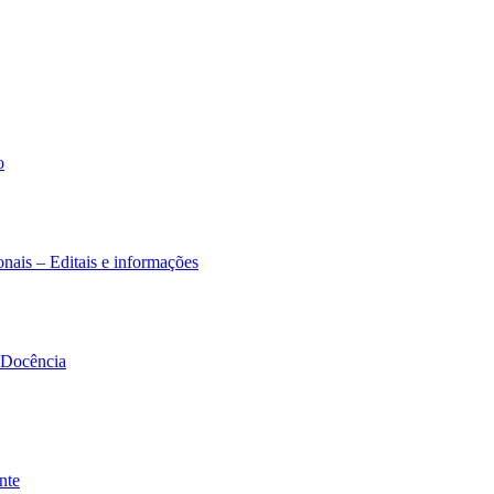
o
nais – Editais e informações
à Docência
nte