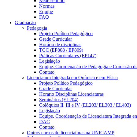
Rede sem fio
Normas
Equipe
FAQ
Graduação
Pedagogia
Projeto Político Pedagógico
Grade Curricular
Horário de disciplinas
TCC (EP808 / EP809)
Práticas Curriculares (EP147)
Legislação
Equipe, Coordenação de Pedagogia e Comissão d
Contato
Licenciatura Integrada em Química e em Física
Projeto Político Pedagógico
Grade Curricular
Horário Disciplinas Licenciaturas
Seminários (EL204)
Colóquios II, III e IV (EL203/ EL303 / EL403)
Legislação
Equipe, Coordenação de Licenciatura Integrada e
DAC
Contato
Outros cursos de licenciaturas na UNICAMP