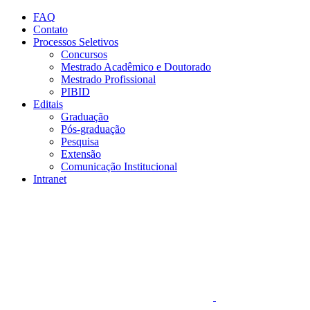
Conteúdo principal
Menu principal
Rodapé
FAQ
Contato
Processos Seletivos
Concursos
Mestrado Acadêmico e Doutorado
Mestrado Profissional
PIBID
Editais
Graduação
Pós-graduação
Pesquisa
Extensão
Comunicação Institucional
Intranet
Aumentar fonte