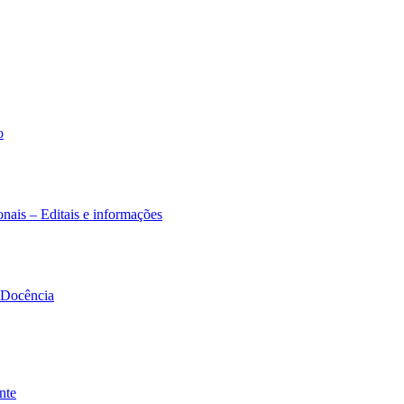
o
nais – Editais e informações
à Docência
nte