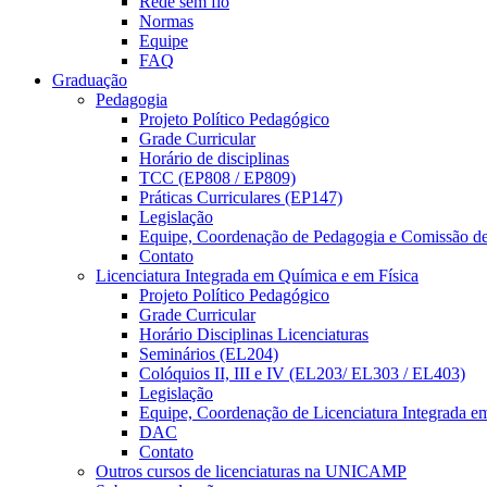
Rede sem fio
Normas
Equipe
FAQ
Graduação
Pedagogia
Projeto Político Pedagógico
Grade Curricular
Horário de disciplinas
TCC (EP808 / EP809)
Práticas Curriculares (EP147)
Legislação
Equipe, Coordenação de Pedagogia e Comissão d
Contato
Licenciatura Integrada em Química e em Física
Projeto Político Pedagógico
Grade Curricular
Horário Disciplinas Licenciaturas
Seminários (EL204)
Colóquios II, III e IV (EL203/ EL303 / EL403)
Legislação
Equipe, Coordenação de Licenciatura Integrada e
DAC
Contato
Outros cursos de licenciaturas na UNICAMP