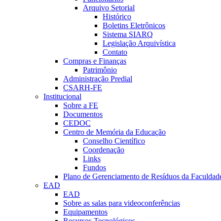
Arquivo Setorial
Histórico
Boletins Eletrônicos
Sistema SIARQ
Legislação Arquivística
Contato
Compras e Finanças
Patrimônio
Administração Predial
CSARH-FE
Institucional
Sobre a FE
Documentos
CEDOC
Centro de Memória da Educação
Conselho Científico
Coordenação
Links
Fundos
Plano de Gerenciamento de Resíduos da Faculdad
EAD
EAD
Sobre as salas para videoconferências
Equipamentos
Recursos Tecnológicos