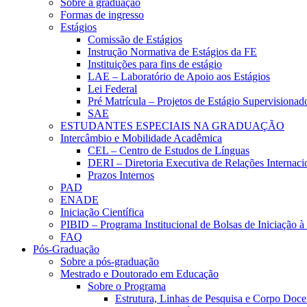
Sobre a graduação
Formas de ingresso
Estágios
Comissão de Estágios
Instrução Normativa de Estágios da FE
Instituições para fins de estágio
LAE – Laboratório de Apoio aos Estágios
Lei Federal
Pré Matrícula – Projetos de Estágio Supervisionad
SAE
ESTUDANTES ESPECIAIS NA GRADUAÇÃO
Intercâmbio e Mobilidade Acadêmica
CEL – Centro de Estudos de Línguas
DERI – Diretoria Executiva de Relações Internacio
Prazos Internos
PAD
ENADE
Iniciação Científica
PIBID – Programa Institucional de Bolsas de Iniciação 
FAQ
Pós-Graduação
Sobre a pós-graduação
Mestrado e Doutorado em Educação
Sobre o Programa
Estrutura, Linhas de Pesquisa e Corpo Doce