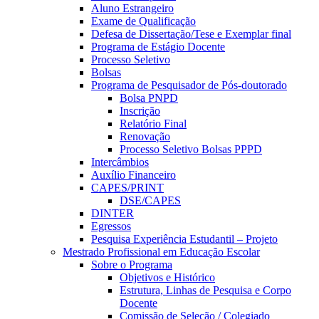
Aluno Estrangeiro
Exame de Qualificação
Defesa de Dissertação/Tese e Exemplar final
Programa de Estágio Docente
Processo Seletivo
Bolsas
Programa de Pesquisador de Pós-doutorado
Bolsa PNPD
Inscrição
Relatório Final
Renovação
Processo Seletivo Bolsas PPPD
Intercâmbios
Auxílio Financeiro
CAPES/PRINT
DSE/CAPES
DINTER
Egressos
Pesquisa Experiência Estudantil – Projeto
Mestrado Profissional em Educação Escolar
Sobre o Programa
Objetivos e Histórico
Estrutura, Linhas de Pesquisa e Corpo
Docente
Comissão de Seleção / Colegiado