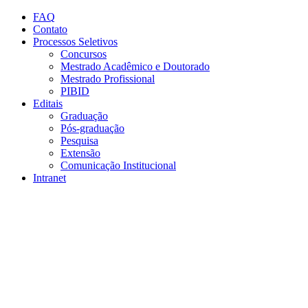
Conteúdo principal
Menu principal
Rodapé
FAQ
Contato
Processos Seletivos
Concursos
Mestrado Acadêmico e Doutorado
Mestrado Profissional
PIBID
Editais
Graduação
Pós-graduação
Pesquisa
Extensão
Comunicação Institucional
Intranet
Aumentar fonte
Diminuir fonte