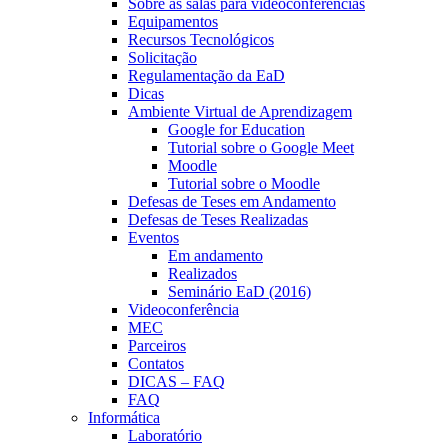
Sobre as salas para videoconferências
Equipamentos
Recursos Tecnológicos
Solicitação
Regulamentação da EaD
Dicas
Ambiente Virtual de Aprendizagem
Google for Education
Tutorial sobre o Google Meet
Moodle
Tutorial sobre o Moodle
Defesas de Teses em Andamento
Defesas de Teses Realizadas
Eventos
Em andamento
Realizados
Seminário EaD (2016)
Videoconferência
MEC
Parceiros
Contatos
DICAS – FAQ
FAQ
Informática
Laboratório