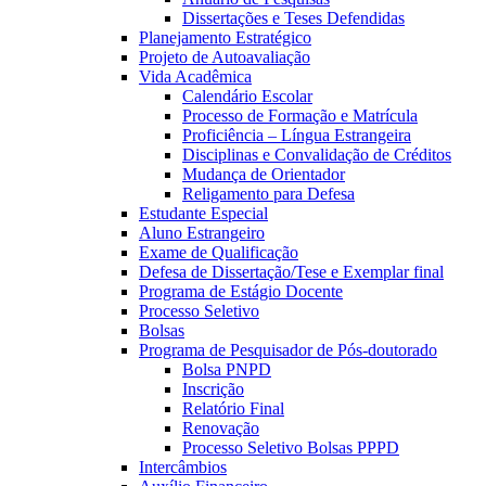
Dissertações e Teses Defendidas
Planejamento Estratégico
Projeto de Autoavaliação
Vida Acadêmica
Calendário Escolar
Processo de Formação e Matrícula
Proficiência – Língua Estrangeira
Disciplinas e Convalidação de Créditos
Mudança de Orientador
Religamento para Defesa
Estudante Especial
Aluno Estrangeiro
Exame de Qualificação
Defesa de Dissertação/Tese e Exemplar final
Programa de Estágio Docente
Processo Seletivo
Bolsas
Programa de Pesquisador de Pós-doutorado
Bolsa PNPD
Inscrição
Relatório Final
Renovação
Processo Seletivo Bolsas PPPD
Intercâmbios