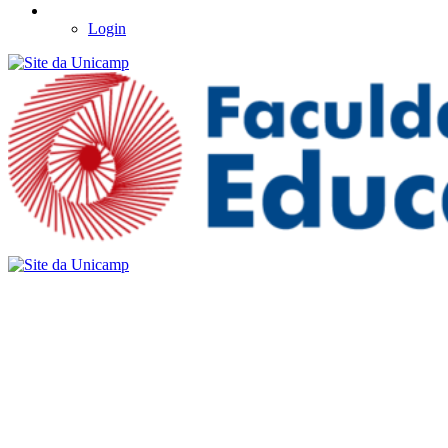
Login