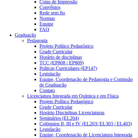
Cotas de Impressão
Convênios
Rede sem fio
Normas
Equipe
FAQ
Graduação
Pedagogia
Projeto Político Pedagógico
Grade Curricular
Horário de disciplinas
TCC (EP808 / EP809)
Práticas Curriculares (EP147)
Legislação
Equipe, Coordenação de Pedagogia e Comissão
de Graduação
Contato
Licenciatura Integrada em Química e em Física
Projeto Político Pedagógico
Grade Curricular
Horário Disciplinas Licenciaturas
Seminários (EL204)
Colóquios II, III e IV (EL203/ EL303 / EL403)
Legislação
Equipe, Coordenação de Licenciatura Integrada