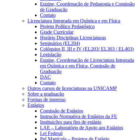
Equipe, Coordenação de Pedagogia e Comissão
de Graduação
Contato
Licenciatura Integrada em Química e em Física
Projeto Político Pedagógico
Grade Curricular
Horário Disciplinas Licenciaturas
Seminários (EL204)
Colóquios II, III e IV (EL203/ EL303 / EL403)
Legislação
Equipe, Coordenação de Licenciatura Integrada
em Química e em Física, Comissão de
Graduação
DAC
Contato
Outros cursos de licenciaturas na UNICAMP
Sobre a graduação
Formas de ingresso
Estágios
Comissão de Estágios
Instrução Normativa de Estágios da FE
Instituições para fins de estágio
LAE – Laboratório de Apoio aos Estágios
Lei Federal
Pré Matrícula – Projetos de Estágio