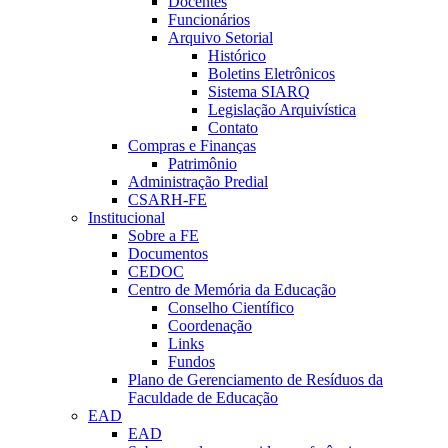
Docentes
Funcionários
Arquivo Setorial
Histórico
Boletins Eletrônicos
Sistema SIARQ
Legislação Arquivística
Contato
Compras e Finanças
Patrimônio
Administração Predial
CSARH-FE
Institucional
Sobre a FE
Documentos
CEDOC
Centro de Memória da Educação
Conselho Científico
Coordenação
Links
Fundos
Plano de Gerenciamento de Resíduos da
Faculdade de Educação
EAD
EAD