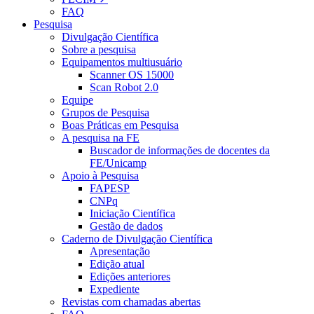
FAQ
Pesquisa
Divulgação Científica
Sobre a pesquisa
Equipamentos multiusuário
Scanner OS 15000
Scan Robot 2.0
Equipe
Grupos de Pesquisa
Boas Práticas em Pesquisa
A pesquisa na FE
Buscador de informações de docentes da
FE/Unicamp
Apoio à Pesquisa
FAPESP
CNPq
Iniciação Científica
Gestão de dados
Caderno de Divulgação Científica
Apresentação
Edição atual
Edições anteriores
Expediente
Revistas com chamadas abertas