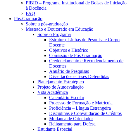
PIBID – Programa Institucional de Bolsas de Iniciação
à Docência
FAQ
Pós-Graduação
Sobre a pós-graduação
Mestrado e Doutorado em Educação
Sobre o Programa
Estrutura, Linhas de Pesquisa e Corpo
Docente
Objetivos e Histórico
Comissão de Pós-Graduação
Credenciamento e Recredenciamento de
Docentes
Anuário de Pesquisas
Dissertações e Teses Defendidas
Planejamento Estratégico
Projeto de Autoavaliação
Vida Acadêmica
Calendário Escolar
Processo de Formação e Matrícula
Proficiência – Língua Estrangeira
Disciplinas e Convalidação de Créditos
Mudança de Orientador
Religamento para Defesa
Estudante Especial