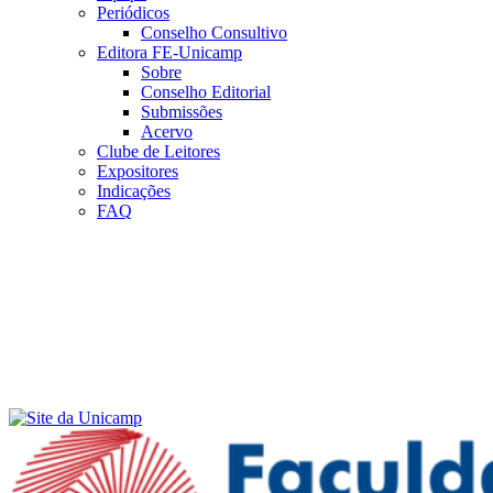
Periódicos
Conselho Consultivo
Editora FE-Unicamp
Sobre
Conselho Editorial
Submissões
Acervo
Clube de Leitores
Expositores
Indicações
FAQ
Menu