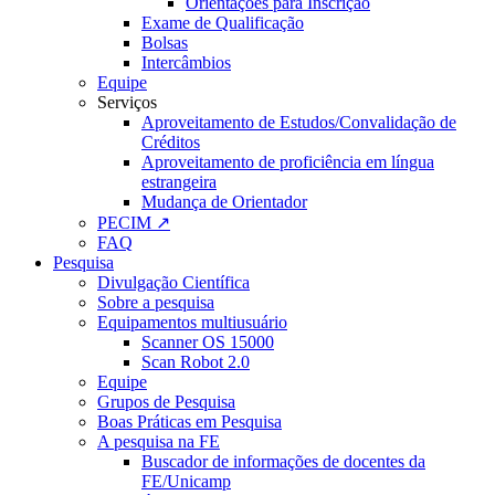
Orientações para Inscrição
Exame de Qualificação
Bolsas
Intercâmbios
Equipe
Serviços
Aproveitamento de Estudos/Convalidação de
Créditos
Aproveitamento de proficiência em língua
estrangeira
Mudança de Orientador
PECIM ↗
FAQ
Pesquisa
Divulgação Científica
Sobre a pesquisa
Equipamentos multiusuário
Scanner OS 15000
Scan Robot 2.0
Equipe
Grupos de Pesquisa
Boas Práticas em Pesquisa
A pesquisa na FE
Buscador de informações de docentes da
FE/Unicamp