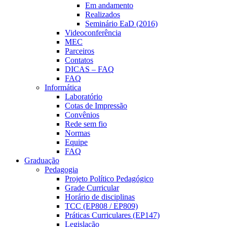
Em andamento
Realizados
Seminário EaD (2016)
Videoconferência
MEC
Parceiros
Contatos
DICAS – FAQ
FAQ
Informática
Laboratório
Cotas de Impressão
Convênios
Rede sem fio
Normas
Equipe
FAQ
Graduação
Pedagogia
Projeto Político Pedagógico
Grade Curricular
Horário de disciplinas
TCC (EP808 / EP809)
Práticas Curriculares (EP147)
Legislação