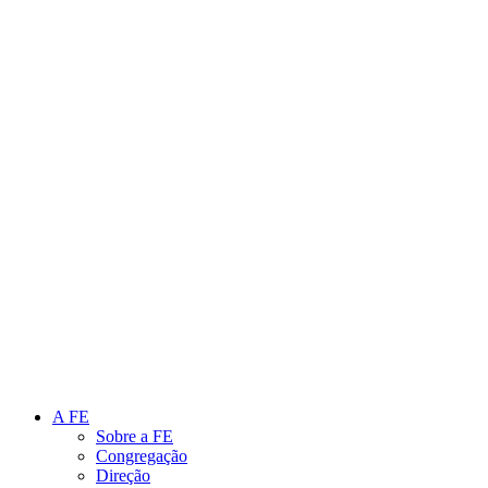
Link para o Instagram
Link para o Youtube
A FE
Sobre a FE
Congregação
Direção