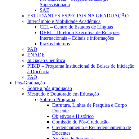
Supervisionado
SAE
ESTUDANTES ESPECIAIS NA GRADUAÇÃO
Intercâmbio e Mobilidade Acadêmica
CEL – Centro de Estudos de Línguas
DERI – Diretoria Executiva de Relações
Internacionais – Editais e informações
Prazos Internos
PAD
ENADE
Iniciação Científica
PIBID – Programa Institucional de Bolsas de Iniciação
à Docência
FAQ
Pós-Graduação
Sobre a pós-graduação
Mestrado e Doutorado em Educação
Sobre o Programa
Estrutura, Linhas de Pesquisa e Corpo
Docente
Objetivos e Histórico
Comissão de Pós-Graduação
Credenciamento e Recredenciamento de
Docentes
Anuário de Pesquisas