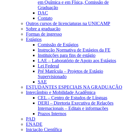
em Química e em Física, Comissão de
Graduação
DAC
Contato
Outros cursos de licenciaturas na UNICAMP
Sobre a graduação
Formas de ingresso
Estágios
Comissão de Estágios
Instrução Normativa de Estágios da FE
Instituições para fins de estágio
LAE – Laboratório de Apoio aos Estágios
Lei Federal
Pré Matrícula – Projetos de Estágio
Supervisionado
SAE
ESTUDANTES ESPECIAIS NA GRADUAÇÃO
Intercâmbio e Mobilidade Acadêmica
CEL – Centro de Estudos de Línguas
DERI – Diretoria Executiva de Relações
Internacionais – Editais e informações
Prazos Internos
PAD
ENADE
Iniciação Científica