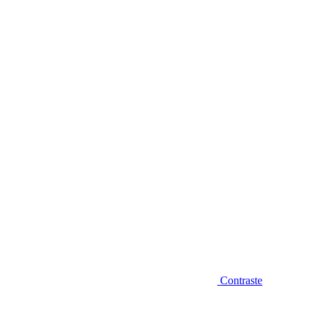
Diminuir fonte
Contraste