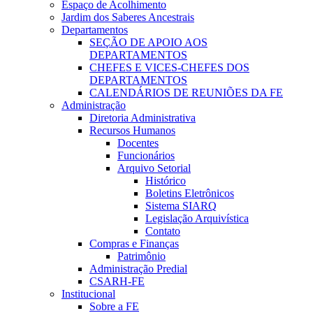
Espaço de Acolhimento
Jardim dos Saberes Ancestrais
Departamentos
SEÇÃO DE APOIO AOS
DEPARTAMENTOS
CHEFES E VICES-CHEFES DOS
DEPARTAMENTOS
CALENDÁRIOS DE REUNIÕES DA FE
Administração
Diretoria Administrativa
Recursos Humanos
Docentes
Funcionários
Arquivo Setorial
Histórico
Boletins Eletrônicos
Sistema SIARQ
Legislação Arquivística
Contato
Compras e Finanças
Patrimônio
Administração Predial
CSARH-FE
Institucional
Sobre a FE