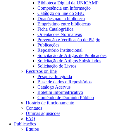
Biblioteca Digital da UNICAMP
Competência em Informação
Catálogo on-line do SBU
Doações para a biblioteca
Empréstimo entre bibliotecas
Ficha Catalográfica
Orientações Normativas
Prevenção e Verificação de Plágio
Publicações
Repositório Institucional
Solicitação de Artigos de Publicações
Solicitação de Artigos Subsidiados
Solicitação de Livros
Recursos on-line
Pesquisa Integrada
Base de dados e Repositórios
Catálogo Acervus
Boletim Informafricativo
Contéudo de Domínio Público
Horário de funcionamento
Contatos
Últimas aquisições
FAQ
Publicações
Equipe