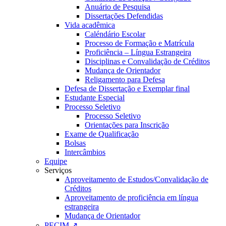
Anuário de Pesquisa
Dissertações Defendidas
Vida acadêmica
Caléndário Escolar
Processo de Formação e Matrícula
Proficiência – Língua Estrangeira
Disciplinas e Convalidação de Créditos
Mudança de Orientador
Religamento para Defesa
Defesa de Dissertação e Exemplar final
Estudante Especial
Processo Seletivo
Processo Seletivo
Orientações para Inscrição
Exame de Qualificação
Bolsas
Intercâmbios
Equipe
Serviços
Aproveitamento de Estudos/Convalidação de
Créditos
Aproveitamento de proficiência em língua
estrangeira
Mudança de Orientador
PECIM ↗