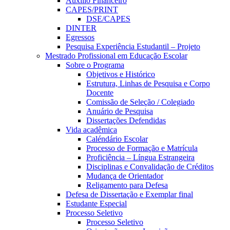
Auxílio Financeiro
CAPES/PRINT
DSE/CAPES
DINTER
Egressos
Pesquisa Experiência Estudantil – Projeto
Mestrado Profissional em Educação Escolar
Sobre o Programa
Objetivos e Histórico
Estrutura, Linhas de Pesquisa e Corpo
Docente
Comissão de Seleção / Colegiado
Anuário de Pesquisa
Dissertações Defendidas
Vida acadêmica
Caléndário Escolar
Processo de Formação e Matrícula
Proficiência – Língua Estrangeira
Disciplinas e Convalidação de Créditos
Mudança de Orientador
Religamento para Defesa
Defesa de Dissertação e Exemplar final
Estudante Especial
Processo Seletivo
Processo Seletivo