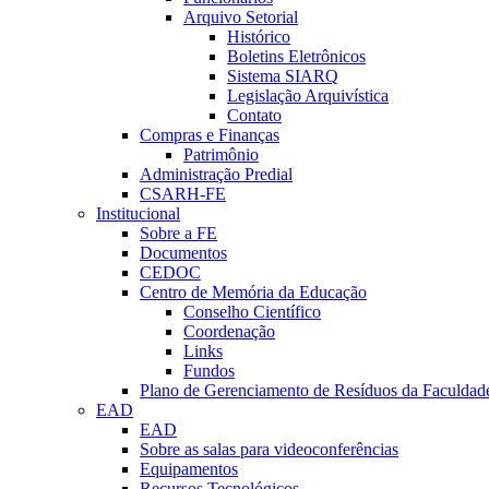
Arquivo Setorial
Histórico
Boletins Eletrônicos
Sistema SIARQ
Legislação Arquivística
Contato
Compras e Finanças
Patrimônio
Administração Predial
CSARH-FE
Institucional
Sobre a FE
Documentos
CEDOC
Centro de Memória da Educação
Conselho Científico
Coordenação
Links
Fundos
Plano de Gerenciamento de Resíduos da Faculdad
EAD
EAD
Sobre as salas para videoconferências
Equipamentos
Recursos Tecnológicos