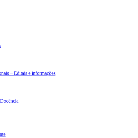
o
nais – Editais e informações
à Docência
nte