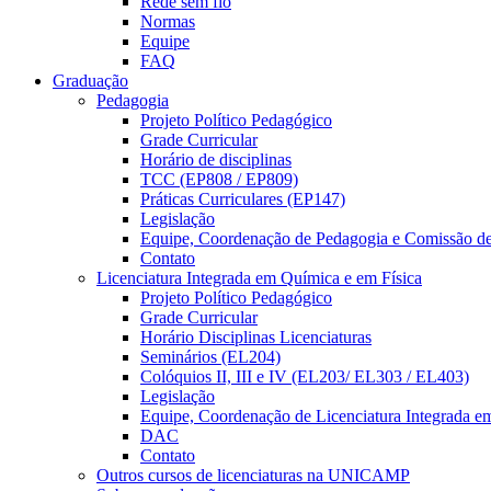
Rede sem fio
Normas
Equipe
FAQ
Graduação
Pedagogia
Projeto Político Pedagógico
Grade Curricular
Horário de disciplinas
TCC (EP808 / EP809)
Práticas Curriculares (EP147)
Legislação
Equipe, Coordenação de Pedagogia e Comissão d
Contato
Licenciatura Integrada em Química e em Física
Projeto Político Pedagógico
Grade Curricular
Horário Disciplinas Licenciaturas
Seminários (EL204)
Colóquios II, III e IV (EL203/ EL303 / EL403)
Legislação
Equipe, Coordenação de Licenciatura Integrada e
DAC
Contato
Outros cursos de licenciaturas na UNICAMP