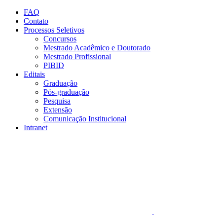
Conteúdo principal
Menu principal
Rodapé
FAQ
Contato
Processos Seletivos
Concursos
Mestrado Acadêmico e Doutorado
Mestrado Profissional
PIBID
Editais
Graduação
Pós-graduação
Pesquisa
Extensão
Comunicação Institucional
Intranet
Aumentar fonte