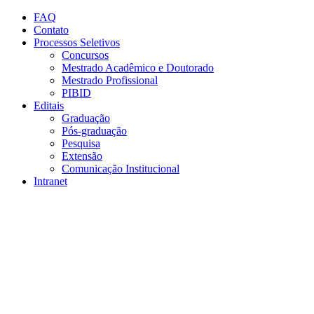
Conteúdo principal
Menu principal
Rodapé
FAQ
Contato
Processos Seletivos
Concursos
Mestrado Acadêmico e Doutorado
Mestrado Profissional
PIBID
Editais
Graduação
Pós-graduação
Pesquisa
Extensão
Comunicação Institucional
Intranet
Aumentar fonte
Diminuir fonte