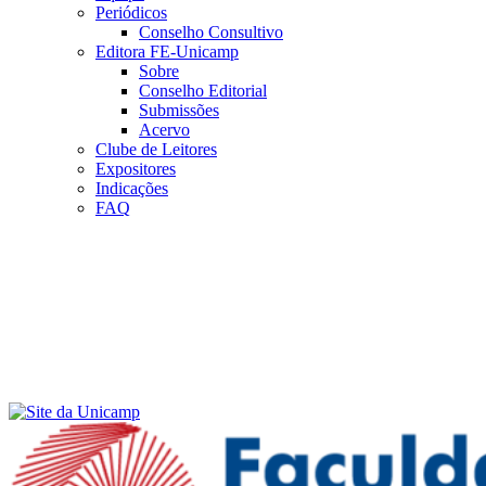
Periódicos
Conselho Consultivo
Editora FE-Unicamp
Sobre
Conselho Editorial
Submissões
Acervo
Clube de Leitores
Expositores
Indicações
FAQ
Menu