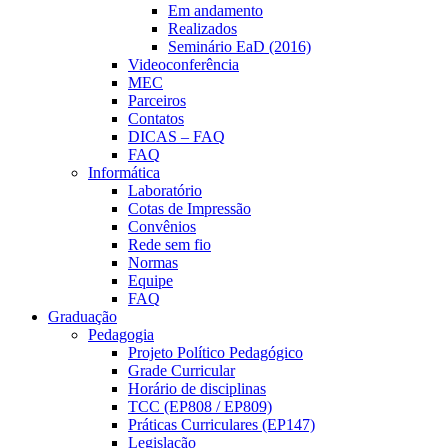
Em andamento
Realizados
Seminário EaD (2016)
Videoconferência
MEC
Parceiros
Contatos
DICAS – FAQ
FAQ
Informática
Laboratório
Cotas de Impressão
Convênios
Rede sem fio
Normas
Equipe
FAQ
Graduação
Pedagogia
Projeto Político Pedagógico
Grade Curricular
Horário de disciplinas
TCC (EP808 / EP809)
Práticas Curriculares (EP147)
Legislação