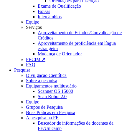
Orientações para Inscrição
Exame de Qualificação
Bolsas
Intercâmbios
Equipe
Serviços
Aproveitamento de Estudos/Convalidação de
Créditos
Aproveitamento de proficiência em língua
estrangeira
Mudança de Orientador
PECIM ↗
FAQ
Pesquisa
Divulgação Científica
Sobre a pesquisa
Equipamentos multiusuário
Scanner OS 15000
Scan Robot 2.0
Equipe
Grupos de Pesquisa
Boas Práticas em Pesquisa
A pesquisa na FE
Buscador de informações de docentes da
FE/Unicamp