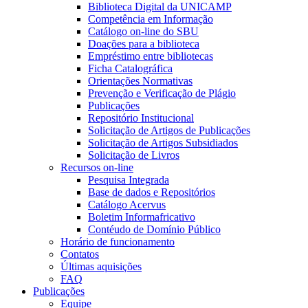
Biblioteca Digital da UNICAMP
Competência em Informação
Catálogo on-line do SBU
Doações para a biblioteca
Empréstimo entre bibliotecas
Ficha Catalográfica
Orientações Normativas
Prevenção e Verificação de Plágio
Publicações
Repositório Institucional
Solicitação de Artigos de Publicações
Solicitação de Artigos Subsidiados
Solicitação de Livros
Recursos on-line
Pesquisa Integrada
Base de dados e Repositórios
Catálogo Acervus
Boletim Informafricativo
Contéudo de Domínio Público
Horário de funcionamento
Contatos
Últimas aquisições
FAQ
Publicações
Equipe