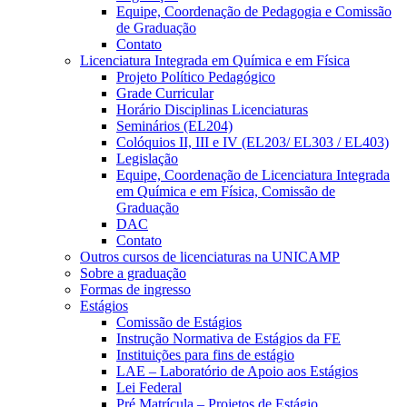
Equipe, Coordenação de Pedagogia e Comissão
de Graduação
Contato
Licenciatura Integrada em Química e em Física
Projeto Político Pedagógico
Grade Curricular
Horário Disciplinas Licenciaturas
Seminários (EL204)
Colóquios II, III e IV (EL203/ EL303 / EL403)
Legislação
Equipe, Coordenação de Licenciatura Integrada
em Química e em Física, Comissão de
Graduação
DAC
Contato
Outros cursos de licenciaturas na UNICAMP
Sobre a graduação
Formas de ingresso
Estágios
Comissão de Estágios
Instrução Normativa de Estágios da FE
Instituições para fins de estágio
LAE – Laboratório de Apoio aos Estágios
Lei Federal
Pré Matrícula – Projetos de Estágio