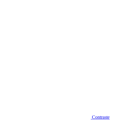
Diminuir fonte
Contraste