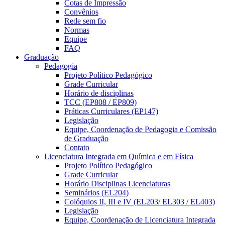
Cotas de Impressão
Convênios
Rede sem fio
Normas
Equipe
FAQ
Graduação
Pedagogia
Projeto Político Pedagógico
Grade Curricular
Horário de disciplinas
TCC (EP808 / EP809)
Práticas Curriculares (EP147)
Legislação
Equipe, Coordenação de Pedagogia e Comissão
de Graduação
Contato
Licenciatura Integrada em Química e em Física
Projeto Político Pedagógico
Grade Curricular
Horário Disciplinas Licenciaturas
Seminários (EL204)
Colóquios II, III e IV (EL203/ EL303 / EL403)
Legislação
Equipe, Coordenação de Licenciatura Integrada