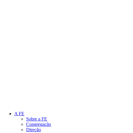
Link para o Instagram
Link para o Youtube
A FE
Sobre a FE
Congregação
Direção