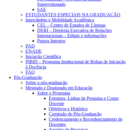
Supervisionado
SAE
ESTUDANTES ESPECIAIS NA GRADUAÇÃO
Intercâmbio e Mobilidade Acadêmica
CEL – Centro de Estudos de Línguas
DERI – Diretoria Executiva de Relações
Internacionais – Editais e informações
Prazos Internos
PAD
ENADE
Iniciação Científica
PIBID – Programa Institucional de Bolsas de Iniciação
à Docência
FAQ
Pós-Graduação
Sobre a pós-graduação
Mestrado e Doutorado em Educação
Sobre o Programa
Estrutura, Linhas de Pesquisa e Corpo
Docente
Objetivos e Histórico
Comissão de Pós-Graduação
Credenciamento e Recredenciamento de
Docentes
Anuário de Pesquisas