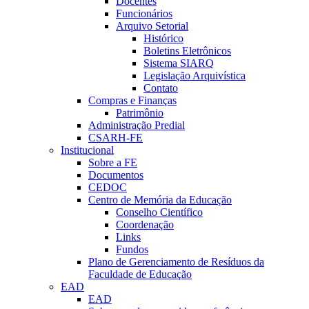
Docentes
Funcionários
Arquivo Setorial
Histórico
Boletins Eletrônicos
Sistema SIARQ
Legislação Arquivística
Contato
Compras e Finanças
Patrimônio
Administração Predial
CSARH-FE
Institucional
Sobre a FE
Documentos
CEDOC
Centro de Memória da Educação
Conselho Científico
Coordenação
Links
Fundos
Plano de Gerenciamento de Resíduos da
Faculdade de Educação
EAD
EAD