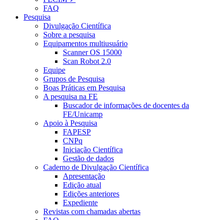
FAQ
Pesquisa
Divulgação Científica
Sobre a pesquisa
Equipamentos multiusuário
Scanner OS 15000
Scan Robot 2.0
Equipe
Grupos de Pesquisa
Boas Práticas em Pesquisa
A pesquisa na FE
Buscador de informações de docentes da
FE/Unicamp
Apoio à Pesquisa
FAPESP
CNPq
Iniciação Científica
Gestão de dados
Caderno de Divulgação Científica
Apresentação
Edição atual
Edições anteriores
Expediente
Revistas com chamadas abertas