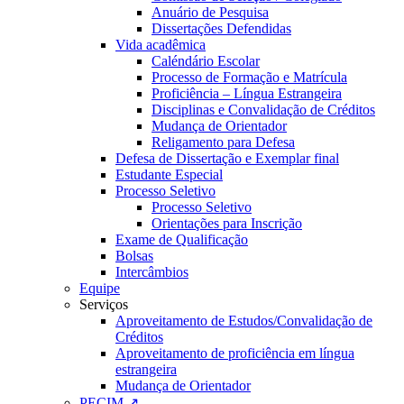
Anuário de Pesquisa
Dissertações Defendidas
Vida acadêmica
Caléndário Escolar
Processo de Formação e Matrícula
Proficiência – Língua Estrangeira
Disciplinas e Convalidação de Créditos
Mudança de Orientador
Religamento para Defesa
Defesa de Dissertação e Exemplar final
Estudante Especial
Processo Seletivo
Processo Seletivo
Orientações para Inscrição
Exame de Qualificação
Bolsas
Intercâmbios
Equipe
Serviços
Aproveitamento de Estudos/Convalidação de
Créditos
Aproveitamento de proficiência em língua
estrangeira
Mudança de Orientador
PECIM ↗