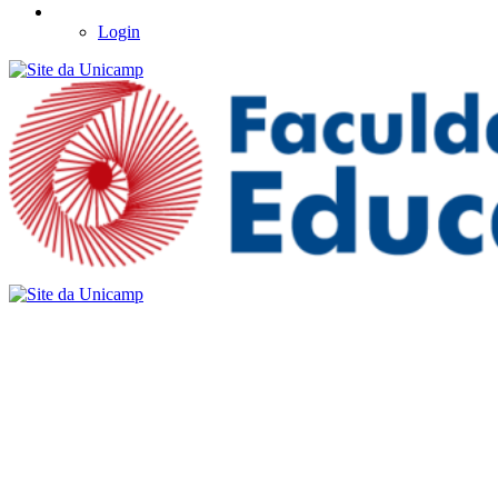
Login