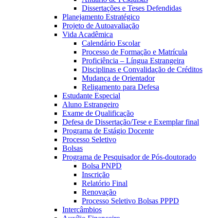
Dissertações e Teses Defendidas
Planejamento Estratégico
Projeto de Autoavaliação
Vida Acadêmica
Calendário Escolar
Processo de Formação e Matrícula
Proficiência – Língua Estrangeira
Disciplinas e Convalidação de Créditos
Mudança de Orientador
Religamento para Defesa
Estudante Especial
Aluno Estrangeiro
Exame de Qualificação
Defesa de Dissertação/Tese e Exemplar final
Programa de Estágio Docente
Processo Seletivo
Bolsas
Programa de Pesquisador de Pós-doutorado
Bolsa PNPD
Inscrição
Relatório Final
Renovação
Processo Seletivo Bolsas PPPD
Intercâmbios