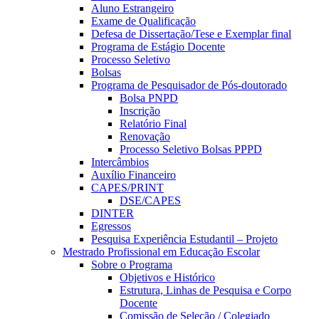
Aluno Estrangeiro
Exame de Qualificação
Defesa de Dissertação/Tese e Exemplar final
Programa de Estágio Docente
Processo Seletivo
Bolsas
Programa de Pesquisador de Pós-doutorado
Bolsa PNPD
Inscrição
Relatório Final
Renovação
Processo Seletivo Bolsas PPPD
Intercâmbios
Auxílio Financeiro
CAPES/PRINT
DSE/CAPES
DINTER
Egressos
Pesquisa Experiência Estudantil – Projeto
Mestrado Profissional em Educação Escolar
Sobre o Programa
Objetivos e Histórico
Estrutura, Linhas de Pesquisa e Corpo
Docente
Comissão de Seleção / Colegiado