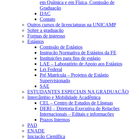
em Química e em Física, Comissão de
Graduação
DAC
Contato
Outros cursos de licenciaturas na UNICAMP
Sobre a graduação
Formas de ingresso
Estágios
Comissão de Estágios
Instrução Normativa de Estágios da FE
Instituições para fins de estágio
LAE – Laboratório de Apoio aos Estágios
Lei Federal
Pré Matrícula – Projetos de Estágio
Supervisionado
SAE
ESTUDANTES ESPECIAIS NA GRADUAÇÃO
Intercâmbio e Mobilidade Acadêmica
CEL – Centro de Estudos de Línguas
DERI – Diretoria Executiva de Relações
Internacionais – Editais e informações
Prazos Internos
PAD
ENADE
Iniciação Científica