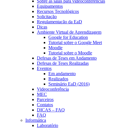
Sobre as salas para videoconferências
Equipamentos
Recursos Tecnológicos
Solicitação
Regulamentação da EaD
Dicas
Ambiente Virtual de Aprendizagem
Google for Education
Tutorial sobre o Google Meet
Moodle
Tutorial sobre o Moodle
Defesas de Teses em Andamento
Defesas de Teses Realizadas
Eventos
Em andamento
Realizados
Seminário EaD (2016)
Videoconferência
MEC
Parceiros
Contatos
DICAS – FAQ
FAQ
Informática
Laboratório