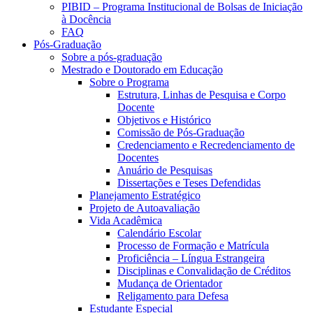
PIBID – Programa Institucional de Bolsas de Iniciação
à Docência
FAQ
Pós-Graduação
Sobre a pós-graduação
Mestrado e Doutorado em Educação
Sobre o Programa
Estrutura, Linhas de Pesquisa e Corpo
Docente
Objetivos e Histórico
Comissão de Pós-Graduação
Credenciamento e Recredenciamento de
Docentes
Anuário de Pesquisas
Dissertações e Teses Defendidas
Planejamento Estratégico
Projeto de Autoavaliação
Vida Acadêmica
Calendário Escolar
Processo de Formação e Matrícula
Proficiência – Língua Estrangeira
Disciplinas e Convalidação de Créditos
Mudança de Orientador
Religamento para Defesa
Estudante Especial