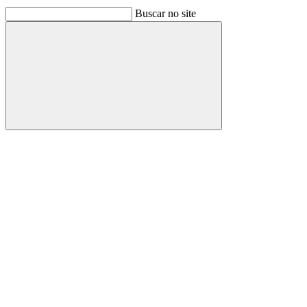
Buscar no site
Buscar
Link para o Facebook
Link para o Linkedin