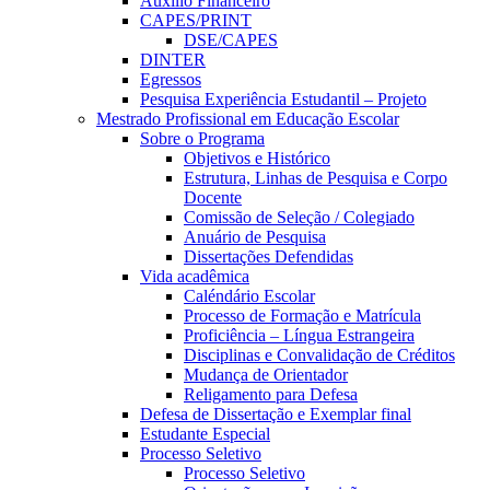
Auxílio Financeiro
CAPES/PRINT
DSE/CAPES
DINTER
Egressos
Pesquisa Experiência Estudantil – Projeto
Mestrado Profissional em Educação Escolar
Sobre o Programa
Objetivos e Histórico
Estrutura, Linhas de Pesquisa e Corpo
Docente
Comissão de Seleção / Colegiado
Anuário de Pesquisa
Dissertações Defendidas
Vida acadêmica
Caléndário Escolar
Processo de Formação e Matrícula
Proficiência – Língua Estrangeira
Disciplinas e Convalidação de Créditos
Mudança de Orientador
Religamento para Defesa
Defesa de Dissertação e Exemplar final
Estudante Especial
Processo Seletivo
Processo Seletivo