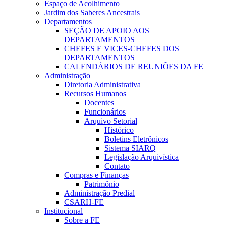
Espaço de Acolhimento
Jardim dos Saberes Ancestrais
Departamentos
SEÇÃO DE APOIO AOS
DEPARTAMENTOS
CHEFES E VICES-CHEFES DOS
DEPARTAMENTOS
CALENDÁRIOS DE REUNIÕES DA FE
Administração
Diretoria Administrativa
Recursos Humanos
Docentes
Funcionários
Arquivo Setorial
Histórico
Boletins Eletrônicos
Sistema SIARQ
Legislação Arquivística
Contato
Compras e Finanças
Patrimônio
Administração Predial
CSARH-FE
Institucional
Sobre a FE