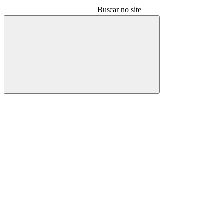
Buscar no site
Buscar
Link para o Facebook
Link para o Linkedin