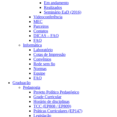
Em andamento
Realizados
Seminário EaD (2016)
Videoconferência
MEC
Parceiros
Contatos
DICAS – FAQ
FAQ
Informática
Laboratório
Cotas de Impressão
Convênios
Rede sem fio
Normas
Equipe
FAQ
Graduação
Pedagogia
Projeto Político Pedagógico
Grade Curricular
Horário de disciplinas
TCC (EP808 / EP809)
Práticas Curriculares (EP147)
Legislação