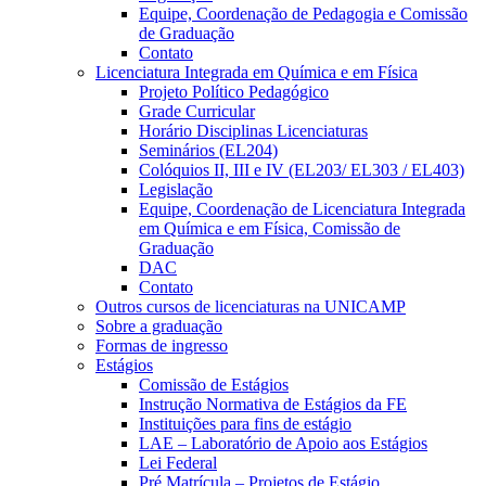
Equipe, Coordenação de Pedagogia e Comissão
de Graduação
Contato
Licenciatura Integrada em Química e em Física
Projeto Político Pedagógico
Grade Curricular
Horário Disciplinas Licenciaturas
Seminários (EL204)
Colóquios II, III e IV (EL203/ EL303 / EL403)
Legislação
Equipe, Coordenação de Licenciatura Integrada
em Química e em Física, Comissão de
Graduação
DAC
Contato
Outros cursos de licenciaturas na UNICAMP
Sobre a graduação
Formas de ingresso
Estágios
Comissão de Estágios
Instrução Normativa de Estágios da FE
Instituições para fins de estágio
LAE – Laboratório de Apoio aos Estágios
Lei Federal
Pré Matrícula – Projetos de Estágio