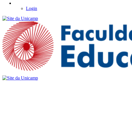
Login