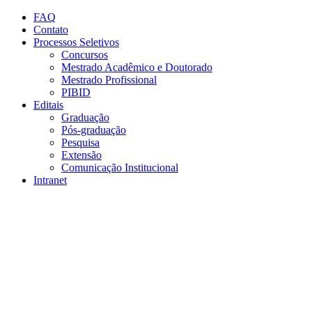
Conteúdo principal
Menu principal
Rodapé
FAQ
Contato
Processos Seletivos
Concursos
Mestrado Acadêmico e Doutorado
Mestrado Profissional
PIBID
Editais
Graduação
Pós-graduação
Pesquisa
Extensão
Comunicação Institucional
Intranet
Aumentar fonte
Diminuir fonte