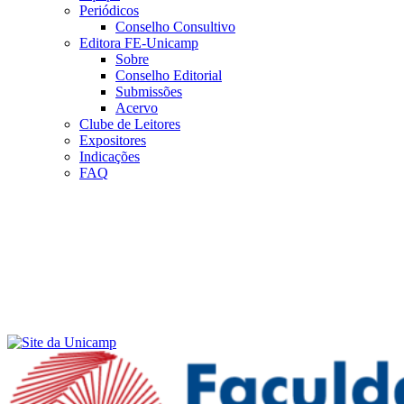
Periódicos
Conselho Consultivo
Editora FE-Unicamp
Sobre
Conselho Editorial
Submissões
Acervo
Clube de Leitores
Expositores
Indicações
FAQ
Menu