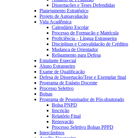
Dissertações e Teses Defendidas
Planejamento Estratégico
Projeto de Autoavaliação
Vida Acadêmica
Calendário Escolar
Processo de Formação e Matrícula
Proficiência – Língua Estrangeira
Disciplinas e Convalidação de Créditos
Mudança de Orientador
Religamento para Defesa
Estudante Especial
Aluno Estrangeiro
Exame de Qualificação
Defesa de Dissertação/Tese e Exemplar final
Programa de Estágio Docente
Processo Seletivo
Bolsas
Programa de Pesquisador de Pós-doutorado
Bolsa PNPD
Inscrição
Relatório Final
Renovação
Processo Seletivo Bolsas PPPD
Intercâmbios