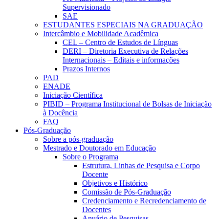
Supervisionado
SAE
ESTUDANTES ESPECIAIS NA GRADUAÇÃO
Intercâmbio e Mobilidade Acadêmica
CEL – Centro de Estudos de Línguas
DERI – Diretoria Executiva de Relações
Internacionais – Editais e informações
Prazos Internos
PAD
ENADE
Iniciação Científica
PIBID – Programa Institucional de Bolsas de Iniciação
à Docência
FAQ
Pós-Graduação
Sobre a pós-graduação
Mestrado e Doutorado em Educação
Sobre o Programa
Estrutura, Linhas de Pesquisa e Corpo
Docente
Objetivos e Histórico
Comissão de Pós-Graduação
Credenciamento e Recredenciamento de
Docentes
Anuário de Pesquisas