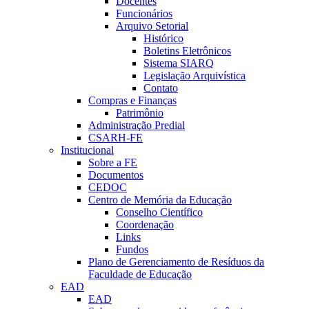
Docentes
Funcionários
Arquivo Setorial
Histórico
Boletins Eletrônicos
Sistema SIARQ
Legislação Arquivística
Contato
Compras e Finanças
Patrimônio
Administração Predial
CSARH-FE
Institucional
Sobre a FE
Documentos
CEDOC
Centro de Memória da Educação
Conselho Científico
Coordenação
Links
Fundos
Plano de Gerenciamento de Resíduos da
Faculdade de Educação
EAD
EAD