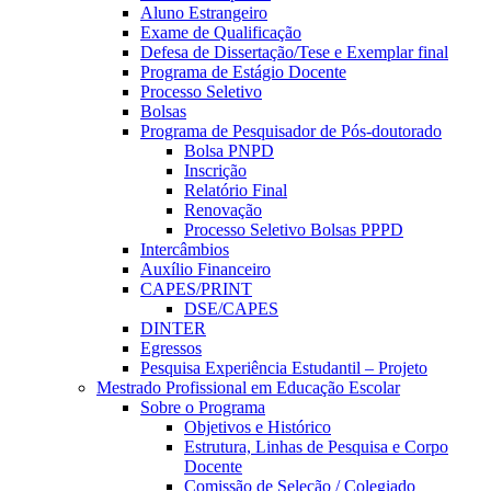
Aluno Estrangeiro
Exame de Qualificação
Defesa de Dissertação/Tese e Exemplar final
Programa de Estágio Docente
Processo Seletivo
Bolsas
Programa de Pesquisador de Pós-doutorado
Bolsa PNPD
Inscrição
Relatório Final
Renovação
Processo Seletivo Bolsas PPPD
Intercâmbios
Auxílio Financeiro
CAPES/PRINT
DSE/CAPES
DINTER
Egressos
Pesquisa Experiência Estudantil – Projeto
Mestrado Profissional em Educação Escolar
Sobre o Programa
Objetivos e Histórico
Estrutura, Linhas de Pesquisa e Corpo
Docente
Comissão de Seleção / Colegiado