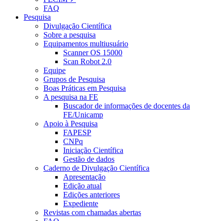
FAQ
Pesquisa
Divulgação Científica
Sobre a pesquisa
Equipamentos multiusuário
Scanner OS 15000
Scan Robot 2.0
Equipe
Grupos de Pesquisa
Boas Práticas em Pesquisa
A pesquisa na FE
Buscador de informações de docentes da
FE/Unicamp
Apoio à Pesquisa
FAPESP
CNPq
Iniciação Científica
Gestão de dados
Caderno de Divulgação Científica
Apresentação
Edição atual
Edições anteriores
Expediente
Revistas com chamadas abertas