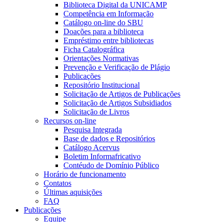
Biblioteca Digital da UNICAMP
Competência em Informação
Catálogo on-line do SBU
Doações para a biblioteca
Empréstimo entre bibliotecas
Ficha Catalográfica
Orientações Normativas
Prevenção e Verificação de Plágio
Publicações
Repositório Institucional
Solicitação de Artigos de Publicações
Solicitação de Artigos Subsidiados
Solicitação de Livros
Recursos on-line
Pesquisa Integrada
Base de dados e Repositórios
Catálogo Acervus
Boletim Informafricativo
Contéudo de Domínio Público
Horário de funcionamento
Contatos
Últimas aquisições
FAQ
Publicações
Equipe