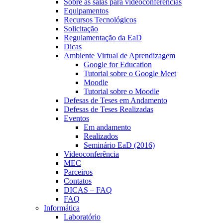
Sobre as salas para videoconferências
Equipamentos
Recursos Tecnológicos
Solicitação
Regulamentação da EaD
Dicas
Ambiente Virtual de Aprendizagem
Google for Education
Tutorial sobre o Google Meet
Moodle
Tutorial sobre o Moodle
Defesas de Teses em Andamento
Defesas de Teses Realizadas
Eventos
Em andamento
Realizados
Seminário EaD (2016)
Videoconferência
MEC
Parceiros
Contatos
DICAS – FAQ
FAQ
Informática
Laboratório