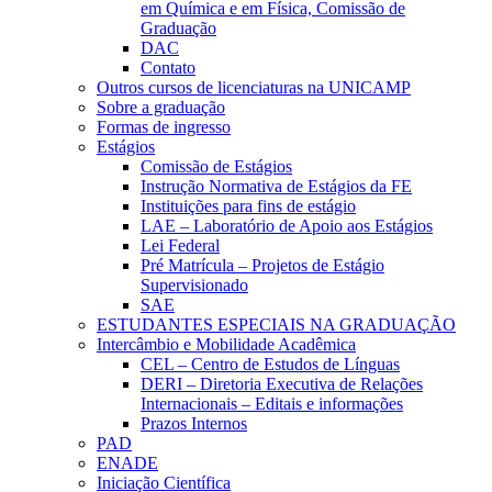
em Química e em Física, Comissão de
Graduação
DAC
Contato
Outros cursos de licenciaturas na UNICAMP
Sobre a graduação
Formas de ingresso
Estágios
Comissão de Estágios
Instrução Normativa de Estágios da FE
Instituições para fins de estágio
LAE – Laboratório de Apoio aos Estágios
Lei Federal
Pré Matrícula – Projetos de Estágio
Supervisionado
SAE
ESTUDANTES ESPECIAIS NA GRADUAÇÃO
Intercâmbio e Mobilidade Acadêmica
CEL – Centro de Estudos de Línguas
DERI – Diretoria Executiva de Relações
Internacionais – Editais e informações
Prazos Internos
PAD
ENADE
Iniciação Científica