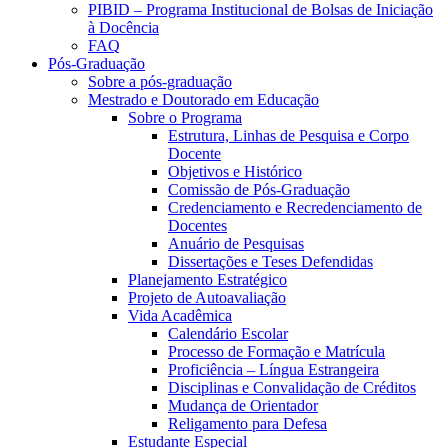
PIBID – Programa Institucional de Bolsas de Iniciação
à Docência
FAQ
Pós-Graduação
Sobre a pós-graduação
Mestrado e Doutorado em Educação
Sobre o Programa
Estrutura, Linhas de Pesquisa e Corpo
Docente
Objetivos e Histórico
Comissão de Pós-Graduação
Credenciamento e Recredenciamento de
Docentes
Anuário de Pesquisas
Dissertações e Teses Defendidas
Planejamento Estratégico
Projeto de Autoavaliação
Vida Acadêmica
Calendário Escolar
Processo de Formação e Matrícula
Proficiência – Língua Estrangeira
Disciplinas e Convalidação de Créditos
Mudança de Orientador
Religamento para Defesa
Estudante Especial