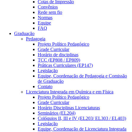
Cotas de Impressão
Convênios
Rede sem fio
Normas
Equipe
FAQ
Graduação
Pedagogia
Projeto Político Pedagógico
Grade Curricular
Horário de disciplinas
TCC (EP808 / EP809)
Práticas Curriculares (EP147)
Legislação
Equipe, Coordenação de Pedagogia e Comissão
de Graduação
Contato
Licenciatura Integrada em Química e em Física
Projeto Político Pedagógico
Grade Curricular
Horário Disciplinas Licenciaturas
Seminários (EL204)
Colóquios II, III e IV (EL203/ EL303 / EL403)
Legislação
Equipe, Coordenação de Licenciatura Integrada