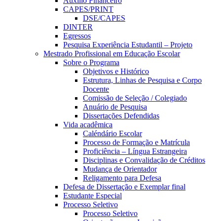
Auxílio Financeiro
CAPES/PRINT
DSE/CAPES
DINTER
Egressos
Pesquisa Experiência Estudantil – Projeto
Mestrado Profissional em Educação Escolar
Sobre o Programa
Objetivos e Histórico
Estrutura, Linhas de Pesquisa e Corpo
Docente
Comissão de Seleção / Colegiado
Anuário de Pesquisa
Dissertações Defendidas
Vida acadêmica
Caléndário Escolar
Processo de Formação e Matrícula
Proficiência – Língua Estrangeira
Disciplinas e Convalidação de Créditos
Mudança de Orientador
Religamento para Defesa
Defesa de Dissertação e Exemplar final
Estudante Especial
Processo Seletivo
Processo Seletivo