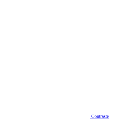
Diminuir fonte
Contraste