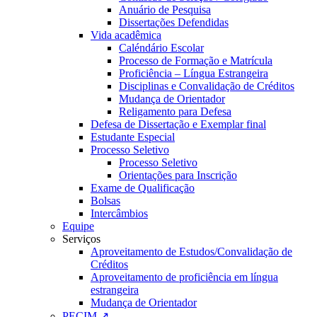
Anuário de Pesquisa
Dissertações Defendidas
Vida acadêmica
Caléndário Escolar
Processo de Formação e Matrícula
Proficiência – Língua Estrangeira
Disciplinas e Convalidação de Créditos
Mudança de Orientador
Religamento para Defesa
Defesa de Dissertação e Exemplar final
Estudante Especial
Processo Seletivo
Processo Seletivo
Orientações para Inscrição
Exame de Qualificação
Bolsas
Intercâmbios
Equipe
Serviços
Aproveitamento de Estudos/Convalidação de
Créditos
Aproveitamento de proficiência em língua
estrangeira
Mudança de Orientador
PECIM ↗