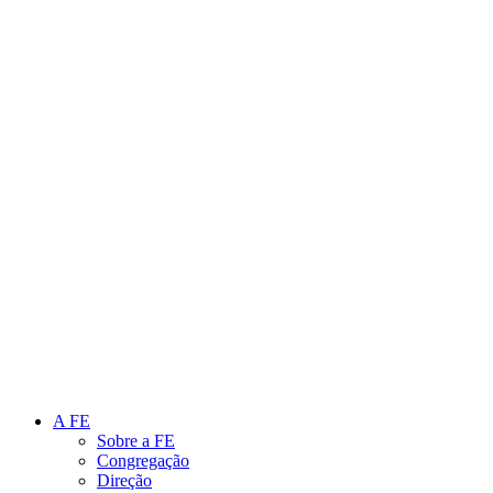
Link para o Instagram
Link para o Youtube
A FE
Sobre a FE
Congregação
Direção