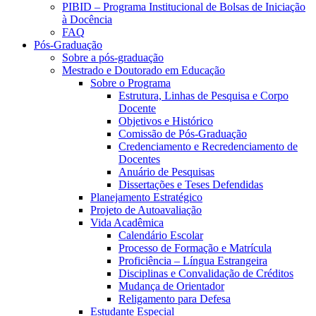
PIBID – Programa Institucional de Bolsas de Iniciação
à Docência
FAQ
Pós-Graduação
Sobre a pós-graduação
Mestrado e Doutorado em Educação
Sobre o Programa
Estrutura, Linhas de Pesquisa e Corpo
Docente
Objetivos e Histórico
Comissão de Pós-Graduação
Credenciamento e Recredenciamento de
Docentes
Anuário de Pesquisas
Dissertações e Teses Defendidas
Planejamento Estratégico
Projeto de Autoavaliação
Vida Acadêmica
Calendário Escolar
Processo de Formação e Matrícula
Proficiência – Língua Estrangeira
Disciplinas e Convalidação de Créditos
Mudança de Orientador
Religamento para Defesa
Estudante Especial