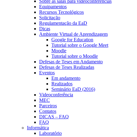
Sobre as salas para videoconferências
Equipamentos
Recursos Tecnológicos
Solicitação
Regulamentação da EaD
Dicas
Ambiente Virtual de Aprendizagem
Google for Education
Tutorial sobre o Google Meet
Moodle
Tutorial sobre o Moodle
Defesas de Teses em Andamento
Defesas de Teses Realizadas
Eventos
Em andamento
Realizados
Seminário EaD (2016)
Videoconferência
MEC
Parceiros
Contatos
DICAS – FAQ
FAQ
Informática
Laboratório