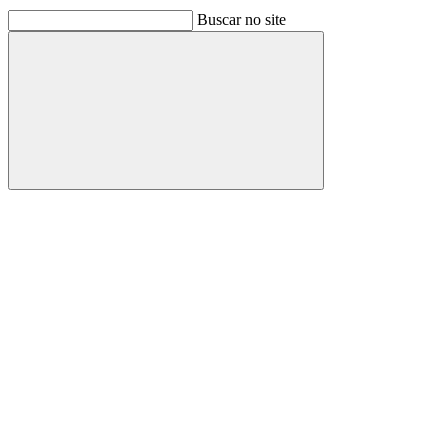
Buscar no site
Buscar
Link para o Facebook
Link para o Linkedin