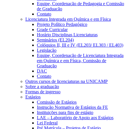
Equipe, Coordenação de Pedagogia e Comissão
de Graduação
Contato
Licenciatura Integrada em Química e em Física
Projeto Político Pedagógico
Grade Curricular
Horário Disciplinas Licenciaturas
Seminários (EL204)
Colóquios II, III e IV (EL203/ EL303 / EL403)
Legislação
Equipe, Coordenação de Licenciatura Integrada
em Química e em Física, Comissão de
Graduação
DAC
Contato
Outros cursos de licenciaturas na UNICAMP
Sobre a graduação
Formas de ingresso
Estágios
Comissão de Estágios
Instrução Normativa de Estágios da FE
Instituições para fins de estágio
LAE – Laboratório de Apoio aos Estágios
Lei Federal
Pré Matrícula – Projetos de Estágio