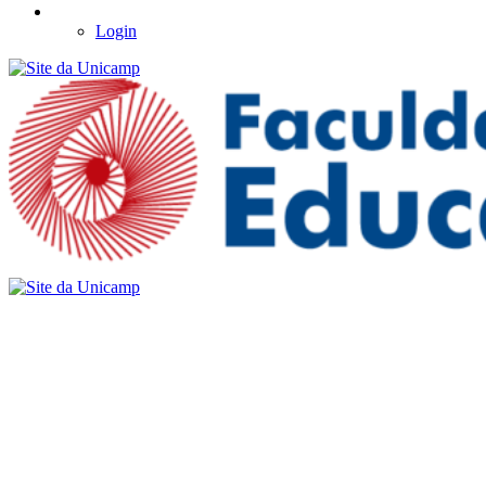
Login