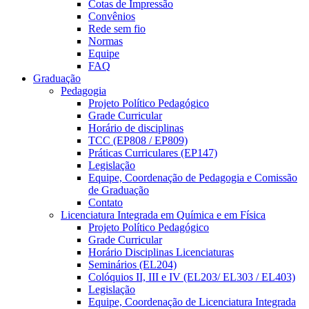
Cotas de Impressão
Convênios
Rede sem fio
Normas
Equipe
FAQ
Graduação
Pedagogia
Projeto Político Pedagógico
Grade Curricular
Horário de disciplinas
TCC (EP808 / EP809)
Práticas Curriculares (EP147)
Legislação
Equipe, Coordenação de Pedagogia e Comissão
de Graduação
Contato
Licenciatura Integrada em Química e em Física
Projeto Político Pedagógico
Grade Curricular
Horário Disciplinas Licenciaturas
Seminários (EL204)
Colóquios II, III e IV (EL203/ EL303 / EL403)
Legislação
Equipe, Coordenação de Licenciatura Integrada