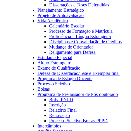
Dissertações e Teses Defendidas
Planejamento Estratégico
Projeto de Autoavaliação
Vida Acadêmica
Calendário Escolar
Processo de Formação e Matrícula
Proficiência – Língua Estrangeira
Disciplinas e Convalidação de Créditos
Mudança de Orientador
Religamento para Defesa
Estudante Especial
Aluno Estrangeiro
Exame de Qualificação
Defesa de Dissertação/Tese e Exemplar final
Programa de Estágio Docente
Processo Seletivo
Bolsas
Programa de Pesquisador de Pós-doutorado
Bolsa PNPD
Inscrição
Relatório Final
Renovação
Processo Seletivo Bolsas PPPD
Intercâmbios