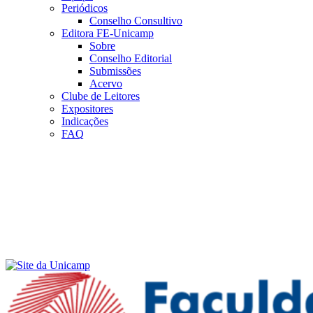
Periódicos
Conselho Consultivo
Editora FE-Unicamp
Sobre
Conselho Editorial
Submissões
Acervo
Clube de Leitores
Expositores
Indicações
FAQ
Menu