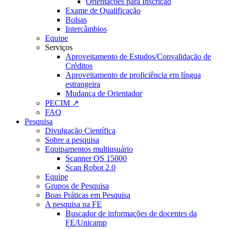
Orientações para Inscrição
Exame de Qualificação
Bolsas
Intercâmbios
Equipe
Serviços
Aproveitamento de Estudos/Convalidação de
Créditos
Aproveitamento de proficiência em língua
estrangeira
Mudança de Orientador
PECIM ↗
FAQ
Pesquisa
Divulgação Científica
Sobre a pesquisa
Equipamentos multiusuário
Scanner OS 15000
Scan Robot 2.0
Equipe
Grupos de Pesquisa
Boas Práticas em Pesquisa
A pesquisa na FE
Buscador de informações de docentes da
FE/Unicamp