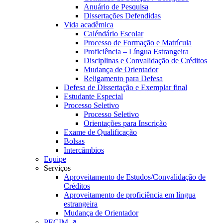
Anuário de Pesquisa
Dissertações Defendidas
Vida acadêmica
Caléndário Escolar
Processo de Formação e Matrícula
Proficiência – Língua Estrangeira
Disciplinas e Convalidação de Créditos
Mudança de Orientador
Religamento para Defesa
Defesa de Dissertação e Exemplar final
Estudante Especial
Processo Seletivo
Processo Seletivo
Orientações para Inscrição
Exame de Qualificação
Bolsas
Intercâmbios
Equipe
Serviços
Aproveitamento de Estudos/Convalidação de
Créditos
Aproveitamento de proficiência em língua
estrangeira
Mudança de Orientador
PECIM ↗