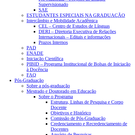
Supervisionado
SAE
ESTUDANTES ESPECIAIS NA GRADUAÇÃO
Intercâmbio e Mobilidade Acadêmica
CEL – Centro de Estudos de Línguas
DERI – Diretoria Executiva de Relações
Internacionais – Editais e informações
Prazos Internos
PAD
ENADE
Iniciação Científica
PIBID – Programa Institucional de Bolsas de Iniciação
à Docência
FAQ
Pós-Graduação
Sobre a pós-graduação
Mestrado e Doutorado em Educação
Sobre o Programa
Estrutura, Linhas de Pesquisa e Corpo
Docente
Objetivos e Histórico
Comissão de Pós-Graduação
Credenciamento e Recredenciamento de
Docentes
Anuário de Pesquisas