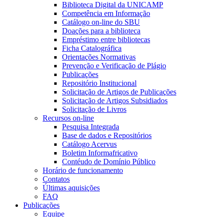
Biblioteca Digital da UNICAMP
Competência em Informação
Catálogo on-line do SBU
Doações para a biblioteca
Empréstimo entre bibliotecas
Ficha Catalográfica
Orientações Normativas
Prevenção e Verificação de Plágio
Publicações
Repositório Institucional
Solicitação de Artigos de Publicações
Solicitação de Artigos Subsidiados
Solicitação de Livros
Recursos on-line
Pesquisa Integrada
Base de dados e Repositórios
Catálogo Acervus
Boletim Informafricativo
Contéudo de Domínio Público
Horário de funcionamento
Contatos
Últimas aquisições
FAQ
Publicações
Equipe