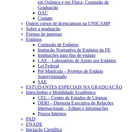
em Química e em Física, Comissão de
Graduação
DAC
Contato
Outros cursos de licenciaturas na UNICAMP
Sobre a graduação
Formas de ingresso
Estágios
Comissão de Estágios
Instrução Normativa de Estágios da FE
Instituições para fins de estágio
LAE – Laboratório de Apoio aos Estágios
Lei Federal
Pré Matrícula – Projetos de Estágio
Supervisionado
SAE
ESTUDANTES ESPECIAIS NA GRADUAÇÃO
Intercâmbio e Mobilidade Acadêmica
CEL – Centro de Estudos de Línguas
DERI – Diretoria Executiva de Relações
Internacionais – Editais e informações
Prazos Internos
PAD
ENADE
Iniciação Científica