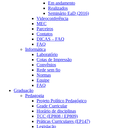
Em andamento
Realizados
Seminário EaD (2016)
Videoconferência
MEC
Parceiros
Contatos
DICAS – FAQ
FAQ
Informática
Laboratório
Cotas de Impressão
Convênios
Rede sem fio
Normas
Equipe
FAQ
Graduação
Pedagogia
Projeto Político Pedagógico
Grade Curricular
Horário de disciplinas
TCC (EP808 / EP809)
Práticas Curriculares (EP147)
Legislação