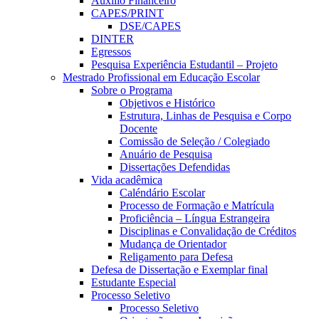
Auxílio Financeiro
CAPES/PRINT
DSE/CAPES
DINTER
Egressos
Pesquisa Experiência Estudantil – Projeto
Mestrado Profissional em Educação Escolar
Sobre o Programa
Objetivos e Histórico
Estrutura, Linhas de Pesquisa e Corpo
Docente
Comissão de Seleção / Colegiado
Anuário de Pesquisa
Dissertações Defendidas
Vida acadêmica
Caléndário Escolar
Processo de Formação e Matrícula
Proficiência – Língua Estrangeira
Disciplinas e Convalidação de Créditos
Mudança de Orientador
Religamento para Defesa
Defesa de Dissertação e Exemplar final
Estudante Especial
Processo Seletivo
Processo Seletivo