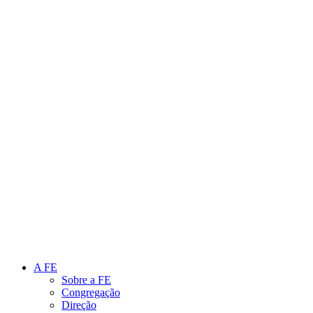
Link para o Instagram
Link para o Youtube
A FE
Sobre a FE
Congregação
Direção