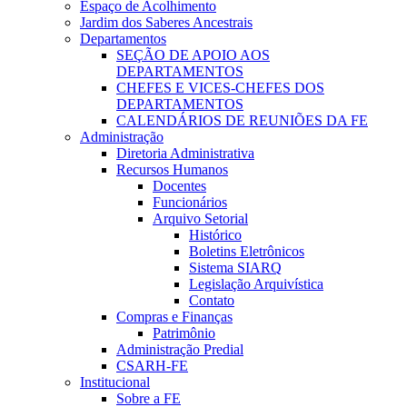
Espaço de Acolhimento
Jardim dos Saberes Ancestrais
Departamentos
SEÇÃO DE APOIO AOS
DEPARTAMENTOS
CHEFES E VICES-CHEFES DOS
DEPARTAMENTOS
CALENDÁRIOS DE REUNIÕES DA FE
Administração
Diretoria Administrativa
Recursos Humanos
Docentes
Funcionários
Arquivo Setorial
Histórico
Boletins Eletrônicos
Sistema SIARQ
Legislação Arquivística
Contato
Compras e Finanças
Patrimônio
Administração Predial
CSARH-FE
Institucional
Sobre a FE