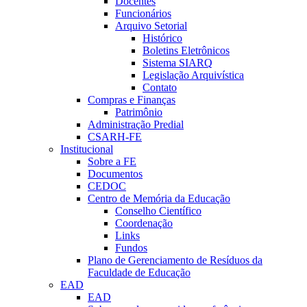
Docentes
Funcionários
Arquivo Setorial
Histórico
Boletins Eletrônicos
Sistema SIARQ
Legislação Arquivística
Contato
Compras e Finanças
Patrimônio
Administração Predial
CSARH-FE
Institucional
Sobre a FE
Documentos
CEDOC
Centro de Memória da Educação
Conselho Científico
Coordenação
Links
Fundos
Plano de Gerenciamento de Resíduos da
Faculdade de Educação
EAD
EAD