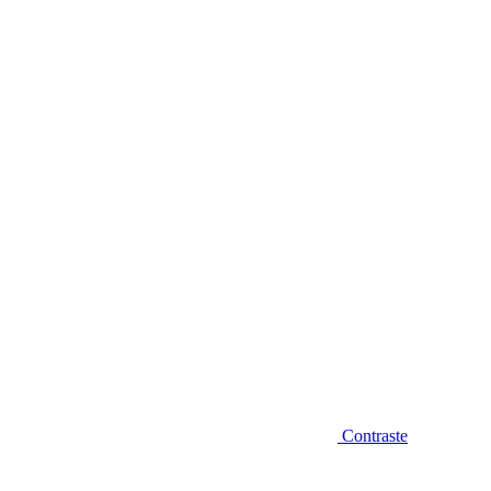
Diminuir fonte
Contraste