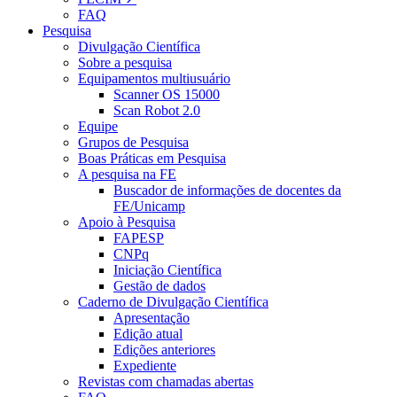
FAQ
Pesquisa
Divulgação Científica
Sobre a pesquisa
Equipamentos multiusuário
Scanner OS 15000
Scan Robot 2.0
Equipe
Grupos de Pesquisa
Boas Práticas em Pesquisa
A pesquisa na FE
Buscador de informações de docentes da
FE/Unicamp
Apoio à Pesquisa
FAPESP
CNPq
Iniciação Científica
Gestão de dados
Caderno de Divulgação Científica
Apresentação
Edição atual
Edições anteriores
Expediente
Revistas com chamadas abertas