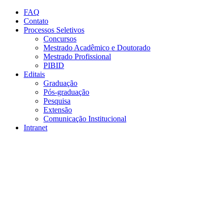
Conteúdo principal
Menu principal
Rodapé
FAQ
Contato
Processos Seletivos
Concursos
Mestrado Acadêmico e Doutorado
Mestrado Profissional
PIBID
Editais
Graduação
Pós-graduação
Pesquisa
Extensão
Comunicação Institucional
Intranet
Aumentar fonte
Diminuir fonte