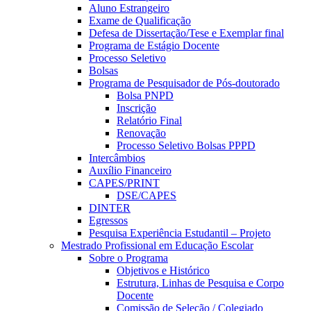
Aluno Estrangeiro
Exame de Qualificação
Defesa de Dissertação/Tese e Exemplar final
Programa de Estágio Docente
Processo Seletivo
Bolsas
Programa de Pesquisador de Pós-doutorado
Bolsa PNPD
Inscrição
Relatório Final
Renovação
Processo Seletivo Bolsas PPPD
Intercâmbios
Auxílio Financeiro
CAPES/PRINT
DSE/CAPES
DINTER
Egressos
Pesquisa Experiência Estudantil – Projeto
Mestrado Profissional em Educação Escolar
Sobre o Programa
Objetivos e Histórico
Estrutura, Linhas de Pesquisa e Corpo
Docente
Comissão de Seleção / Colegiado