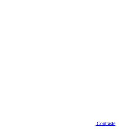
Diminuir fonte
Contraste