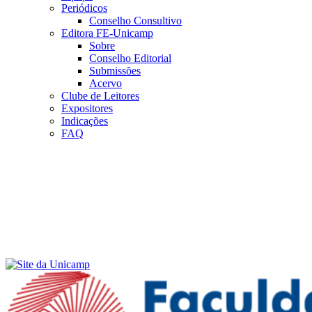
Periódicos
Conselho Consultivo
Editora FE-Unicamp
Sobre
Conselho Editorial
Submissões
Acervo
Clube de Leitores
Expositores
Indicações
FAQ
Menu