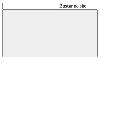
Buscar no site
Buscar
Link para o Facebook
Link para o Linkedin