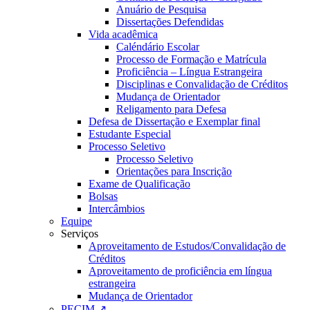
Anuário de Pesquisa
Dissertações Defendidas
Vida acadêmica
Caléndário Escolar
Processo de Formação e Matrícula
Proficiência – Língua Estrangeira
Disciplinas e Convalidação de Créditos
Mudança de Orientador
Religamento para Defesa
Defesa de Dissertação e Exemplar final
Estudante Especial
Processo Seletivo
Processo Seletivo
Orientações para Inscrição
Exame de Qualificação
Bolsas
Intercâmbios
Equipe
Serviços
Aproveitamento de Estudos/Convalidação de
Créditos
Aproveitamento de proficiência em língua
estrangeira
Mudança de Orientador
PECIM ↗