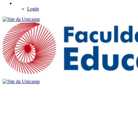
Login