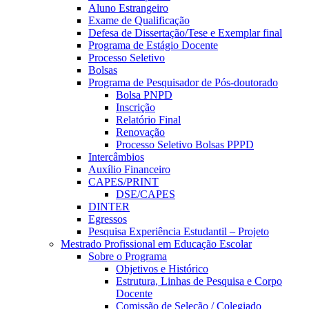
Aluno Estrangeiro
Exame de Qualificação
Defesa de Dissertação/Tese e Exemplar final
Programa de Estágio Docente
Processo Seletivo
Bolsas
Programa de Pesquisador de Pós-doutorado
Bolsa PNPD
Inscrição
Relatório Final
Renovação
Processo Seletivo Bolsas PPPD
Intercâmbios
Auxílio Financeiro
CAPES/PRINT
DSE/CAPES
DINTER
Egressos
Pesquisa Experiência Estudantil – Projeto
Mestrado Profissional em Educação Escolar
Sobre o Programa
Objetivos e Histórico
Estrutura, Linhas de Pesquisa e Corpo
Docente
Comissão de Seleção / Colegiado