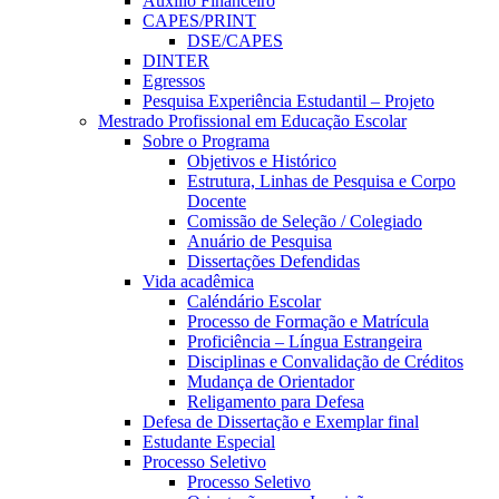
Auxílio Financeiro
CAPES/PRINT
DSE/CAPES
DINTER
Egressos
Pesquisa Experiência Estudantil – Projeto
Mestrado Profissional em Educação Escolar
Sobre o Programa
Objetivos e Histórico
Estrutura, Linhas de Pesquisa e Corpo
Docente
Comissão de Seleção / Colegiado
Anuário de Pesquisa
Dissertações Defendidas
Vida acadêmica
Caléndário Escolar
Processo de Formação e Matrícula
Proficiência – Língua Estrangeira
Disciplinas e Convalidação de Créditos
Mudança de Orientador
Religamento para Defesa
Defesa de Dissertação e Exemplar final
Estudante Especial
Processo Seletivo
Processo Seletivo