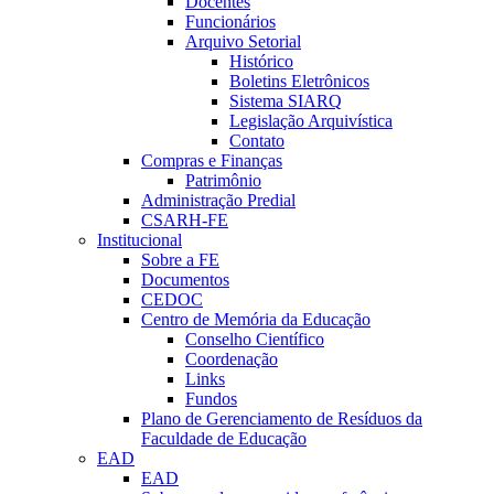
Docentes
Funcionários
Arquivo Setorial
Histórico
Boletins Eletrônicos
Sistema SIARQ
Legislação Arquivística
Contato
Compras e Finanças
Patrimônio
Administração Predial
CSARH-FE
Institucional
Sobre a FE
Documentos
CEDOC
Centro de Memória da Educação
Conselho Científico
Coordenação
Links
Fundos
Plano de Gerenciamento de Resíduos da
Faculdade de Educação
EAD
EAD