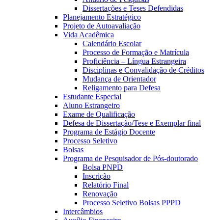
Dissertações e Teses Defendidas
Planejamento Estratégico
Projeto de Autoavaliação
Vida Acadêmica
Calendário Escolar
Processo de Formação e Matrícula
Proficiência – Língua Estrangeira
Disciplinas e Convalidação de Créditos
Mudança de Orientador
Religamento para Defesa
Estudante Especial
Aluno Estrangeiro
Exame de Qualificação
Defesa de Dissertação/Tese e Exemplar final
Programa de Estágio Docente
Processo Seletivo
Bolsas
Programa de Pesquisador de Pós-doutorado
Bolsa PNPD
Inscrição
Relatório Final
Renovação
Processo Seletivo Bolsas PPPD
Intercâmbios