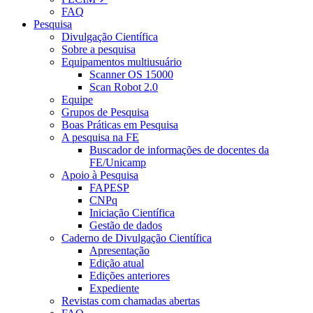
FAQ
Pesquisa
Divulgação Científica
Sobre a pesquisa
Equipamentos multiusuário
Scanner OS 15000
Scan Robot 2.0
Equipe
Grupos de Pesquisa
Boas Práticas em Pesquisa
A pesquisa na FE
Buscador de informações de docentes da
FE/Unicamp
Apoio à Pesquisa
FAPESP
CNPq
Iniciação Científica
Gestão de dados
Caderno de Divulgação Científica
Apresentação
Edição atual
Edições anteriores
Expediente
Revistas com chamadas abertas