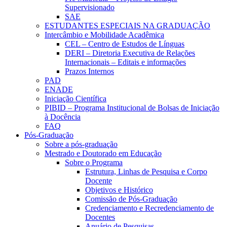
Supervisionado
SAE
ESTUDANTES ESPECIAIS NA GRADUAÇÃO
Intercâmbio e Mobilidade Acadêmica
CEL – Centro de Estudos de Línguas
DERI – Diretoria Executiva de Relações
Internacionais – Editais e informações
Prazos Internos
PAD
ENADE
Iniciação Científica
PIBID – Programa Institucional de Bolsas de Iniciação
à Docência
FAQ
Pós-Graduação
Sobre a pós-graduação
Mestrado e Doutorado em Educação
Sobre o Programa
Estrutura, Linhas de Pesquisa e Corpo
Docente
Objetivos e Histórico
Comissão de Pós-Graduação
Credenciamento e Recredenciamento de
Docentes
Anuário de Pesquisas