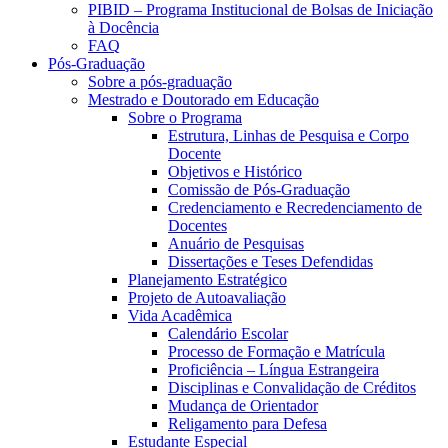
PIBID – Programa Institucional de Bolsas de Iniciação
à Docência
FAQ
Pós-Graduação
Sobre a pós-graduação
Mestrado e Doutorado em Educação
Sobre o Programa
Estrutura, Linhas de Pesquisa e Corpo
Docente
Objetivos e Histórico
Comissão de Pós-Graduação
Credenciamento e Recredenciamento de
Docentes
Anuário de Pesquisas
Dissertações e Teses Defendidas
Planejamento Estratégico
Projeto de Autoavaliação
Vida Acadêmica
Calendário Escolar
Processo de Formação e Matrícula
Proficiência – Língua Estrangeira
Disciplinas e Convalidação de Créditos
Mudança de Orientador
Religamento para Defesa
Estudante Especial