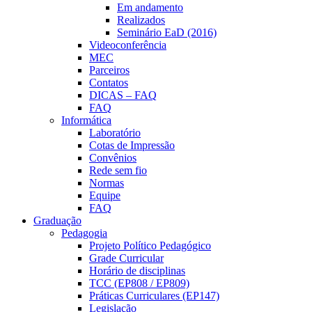
Em andamento
Realizados
Seminário EaD (2016)
Videoconferência
MEC
Parceiros
Contatos
DICAS – FAQ
FAQ
Informática
Laboratório
Cotas de Impressão
Convênios
Rede sem fio
Normas
Equipe
FAQ
Graduação
Pedagogia
Projeto Político Pedagógico
Grade Curricular
Horário de disciplinas
TCC (EP808 / EP809)
Práticas Curriculares (EP147)
Legislação