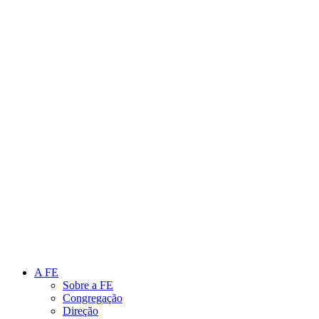
Link para o Instagram
Link para o Youtube
A FE
Sobre a FE
Congregação
Direção