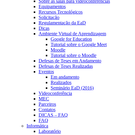
Sobre as salas para videoconferências
Equipamentos
Recursos Tecnológicos
Solicitação
Regulamentação da EaD
Dicas
Ambiente Virtual de Aprendizagem
Google for Education
Tutorial sobre o Google Meet
Moodle
Tutorial sobre o Moodle
Defesas de Teses em Andamento
Defesas de Teses Realizadas
Eventos
Em andamento
Realizados
Seminário EaD (2016)
Videoconferência
MEC
Parceiros
Contatos
DICAS – FAQ
FAQ
Informática
Laboratório