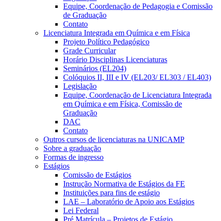
Equipe, Coordenação de Pedagogia e Comissão
de Graduação
Contato
Licenciatura Integrada em Química e em Física
Projeto Político Pedagógico
Grade Curricular
Horário Disciplinas Licenciaturas
Seminários (EL204)
Colóquios II, III e IV (EL203/ EL303 / EL403)
Legislação
Equipe, Coordenação de Licenciatura Integrada
em Química e em Física, Comissão de
Graduação
DAC
Contato
Outros cursos de licenciaturas na UNICAMP
Sobre a graduação
Formas de ingresso
Estágios
Comissão de Estágios
Instrução Normativa de Estágios da FE
Instituições para fins de estágio
LAE – Laboratório de Apoio aos Estágios
Lei Federal
Pré Matrícula – Projetos de Estágio