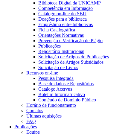
Biblioteca Digital da UNICAMP
Competência em Informação
Catálogo on-line do SBU
Doações para a biblioteca
Empréstimo entre bibliotecas
Ficha Catalográfica
Orientações Normativas
Prevenção e Verificação de Plágio
Publicações
Repositório Institucional
Solicitação de Artigos de Publicações
Solicitação de Artigos Subsidiados
Solicitação de Livros
Recursos on-line
Pesquisa Integrada
Base de dados e Repositórios
Catálogo Acervus
Boletim Informafricativo
Contéudo de Domínio Público
Horário de funcionamento
Contatos
Últimas aquisições
FAQ
Publicações
Equipe