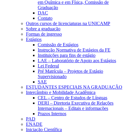
em Química e em Física, Comissão de
Graduação
DAC
Contato
Outros cursos de licenciaturas na UNICAMP
Sobre a graduação
Formas de ingresso
Estágios
Comissão de Estágios
Instrução Normativa de Estágios da FE
Instituições para fins de estágio
LAE – Laboratório de Apoio aos Estágios
Lei Federal
Pré Matrícula – Projetos de Estágio
Supervisionado
SAE
ESTUDANTES ESPECIAIS NA GRADUAÇÃO
Intercâmbio e Mobilidade Acadêmica
CEL – Centro de Estudos de Línguas
DERI – Diretoria Executiva de Relações
Internacionais – Editais e informações
Prazos Internos
PAD
ENADE
Iniciação Científica