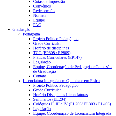
Cotas de Impressão
Convênios
Rede sem fio
Normas
Equipe
FAQ
Graduação
Pedagogia
Projeto Político Pedagógico
Grade Curricular
Horário de disciplinas
TCC (EP808 / EP809)
Práticas Curriculares (EP147)
Legislação
Equipe, Coordenação de Pedagogia e Comissão
de Graduação
Contato
Licenciatura Integrada em Química e em Física
Projeto Político Pedagógico
Grade Curricular
Horário Disciplinas Licenciaturas
Seminários (EL204)
Colóquios II, III e IV (EL203/ EL303 / EL403)
Legislação
Equipe, Coordenação de Licenciatura Integrada