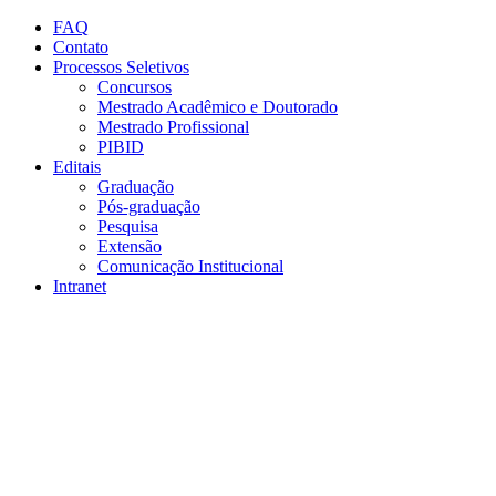
Conteúdo principal
Menu principal
Rodapé
FAQ
Contato
Processos Seletivos
Concursos
Mestrado Acadêmico e Doutorado
Mestrado Profissional
PIBID
Editais
Graduação
Pós-graduação
Pesquisa
Extensão
Comunicação Institucional
Intranet
Aumentar fonte
Diminuir fonte