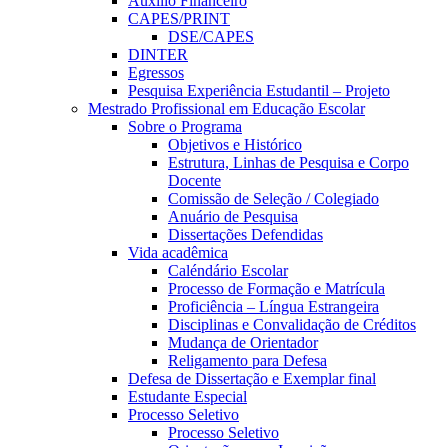
Auxílio Financeiro
CAPES/PRINT
DSE/CAPES
DINTER
Egressos
Pesquisa Experiência Estudantil – Projeto
Mestrado Profissional em Educação Escolar
Sobre o Programa
Objetivos e Histórico
Estrutura, Linhas de Pesquisa e Corpo
Docente
Comissão de Seleção / Colegiado
Anuário de Pesquisa
Dissertações Defendidas
Vida acadêmica
Caléndário Escolar
Processo de Formação e Matrícula
Proficiência – Língua Estrangeira
Disciplinas e Convalidação de Créditos
Mudança de Orientador
Religamento para Defesa
Defesa de Dissertação e Exemplar final
Estudante Especial
Processo Seletivo
Processo Seletivo