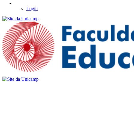
Login