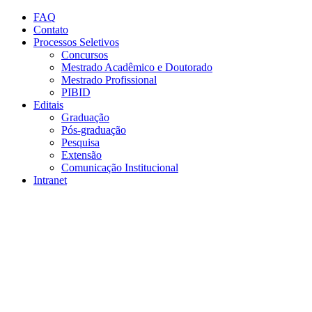
Conteúdo principal
Menu principal
Rodapé
FAQ
Contato
Processos Seletivos
Concursos
Mestrado Acadêmico e Doutorado
Mestrado Profissional
PIBID
Editais
Graduação
Pós-graduação
Pesquisa
Extensão
Comunicação Institucional
Intranet
Aumentar fonte
Diminuir fonte