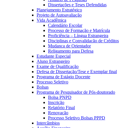
Dissertações e Teses Defendidas
Planejamento Estratégico
Projeto de Autoavaliação
Vida Acadêmica
Calendário Escolar
Processo de Formação e Matrícula
Proficiência – Língua Estrangeira
Disciplinas e Convalidação de Créditos
Mudança de Orientador
Religamento para Defesa
Estudante Especial
Aluno Estrangeiro
Exame de Qualificação
Defesa de Dissertação/Tese e Exemplar final
Programa de Estágio Docente
Processo Seletivo
Bolsas
Programa de Pesquisador de Pós-doutorado
Bolsa PNPD
Inscrição
Relatório Final
Renovação
Processo Seletivo Bolsas PPPD
Intercâmbios