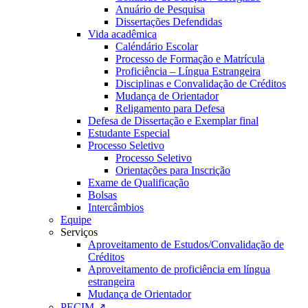
Anuário de Pesquisa
Dissertações Defendidas
Vida acadêmica
Caléndário Escolar
Processo de Formação e Matrícula
Proficiência – Língua Estrangeira
Disciplinas e Convalidação de Créditos
Mudança de Orientador
Religamento para Defesa
Defesa de Dissertação e Exemplar final
Estudante Especial
Processo Seletivo
Processo Seletivo
Orientações para Inscrição
Exame de Qualificação
Bolsas
Intercâmbios
Equipe
Serviços
Aproveitamento de Estudos/Convalidação de
Créditos
Aproveitamento de proficiência em língua
estrangeira
Mudança de Orientador
PECIM ↗