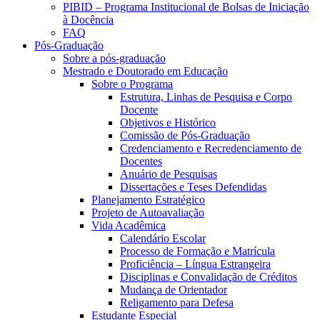
PIBID – Programa Institucional de Bolsas de Iniciação
à Docência
FAQ
Pós-Graduação
Sobre a pós-graduação
Mestrado e Doutorado em Educação
Sobre o Programa
Estrutura, Linhas de Pesquisa e Corpo
Docente
Objetivos e Histórico
Comissão de Pós-Graduação
Credenciamento e Recredenciamento de
Docentes
Anuário de Pesquisas
Dissertações e Teses Defendidas
Planejamento Estratégico
Projeto de Autoavaliação
Vida Acadêmica
Calendário Escolar
Processo de Formação e Matrícula
Proficiência – Língua Estrangeira
Disciplinas e Convalidação de Créditos
Mudança de Orientador
Religamento para Defesa
Estudante Especial