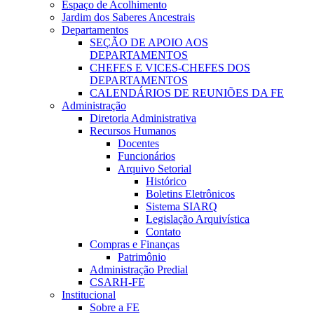
Espaço de Acolhimento
Jardim dos Saberes Ancestrais
Departamentos
SEÇÃO DE APOIO AOS
DEPARTAMENTOS
CHEFES E VICES-CHEFES DOS
DEPARTAMENTOS
CALENDÁRIOS DE REUNIÕES DA FE
Administração
Diretoria Administrativa
Recursos Humanos
Docentes
Funcionários
Arquivo Setorial
Histórico
Boletins Eletrônicos
Sistema SIARQ
Legislação Arquivística
Contato
Compras e Finanças
Patrimônio
Administração Predial
CSARH-FE
Institucional
Sobre a FE