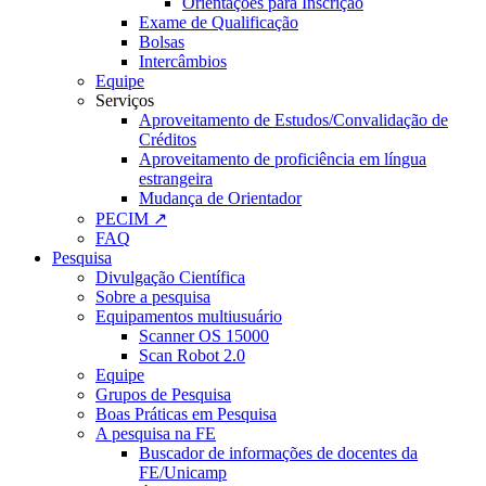
Orientações para Inscrição
Exame de Qualificação
Bolsas
Intercâmbios
Equipe
Serviços
Aproveitamento de Estudos/Convalidação de
Créditos
Aproveitamento de proficiência em língua
estrangeira
Mudança de Orientador
PECIM ↗
FAQ
Pesquisa
Divulgação Científica
Sobre a pesquisa
Equipamentos multiusuário
Scanner OS 15000
Scan Robot 2.0
Equipe
Grupos de Pesquisa
Boas Práticas em Pesquisa
A pesquisa na FE
Buscador de informações de docentes da
FE/Unicamp