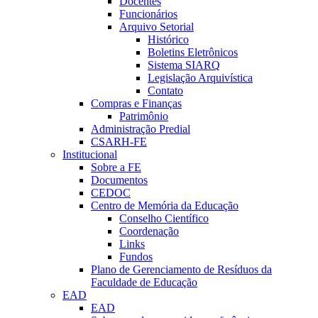
Docentes
Funcionários
Arquivo Setorial
Histórico
Boletins Eletrônicos
Sistema SIARQ
Legislação Arquivística
Contato
Compras e Finanças
Patrimônio
Administração Predial
CSARH-FE
Institucional
Sobre a FE
Documentos
CEDOC
Centro de Memória da Educação
Conselho Científico
Coordenação
Links
Fundos
Plano de Gerenciamento de Resíduos da
Faculdade de Educação
EAD
EAD