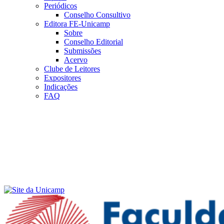
Periódicos
Conselho Consultivo
Editora FE-Unicamp
Sobre
Conselho Editorial
Submissões
Acervo
Clube de Leitores
Expositores
Indicações
FAQ
Menu