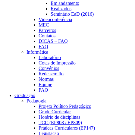
Em andamento
Realizados
Seminário EaD (2016)
Videoconferência
MEC
Parceiros
Contatos
DICAS – FAQ
FAQ
Informática
Laboratório
Cotas de Impressão
Convênios
Rede sem fio
Normas
Equipe
FAQ
Graduação
Pedagogia
Projeto Político Pedagógico
Grade Curricular
Horário de disciplinas
TCC (EP808 / EP809)
Práticas Curriculares (EP147)
Legislação