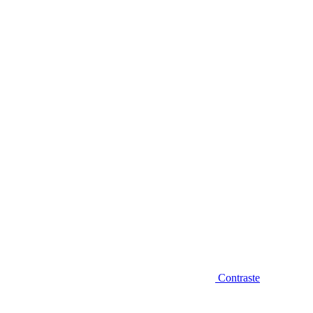
Diminuir fonte
Contraste