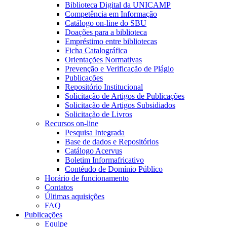
Biblioteca Digital da UNICAMP
Competência em Informação
Catálogo on-line do SBU
Doações para a biblioteca
Empréstimo entre bibliotecas
Ficha Catalográfica
Orientações Normativas
Prevenção e Verificação de Plágio
Publicações
Repositório Institucional
Solicitação de Artigos de Publicações
Solicitação de Artigos Subsidiados
Solicitação de Livros
Recursos on-line
Pesquisa Integrada
Base de dados e Repositórios
Catálogo Acervus
Boletim Informafricativo
Contéudo de Domínio Público
Horário de funcionamento
Contatos
Últimas aquisições
FAQ
Publicações
Equipe