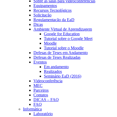
Sobre as salas para videoconferências
Equipamentos
Recursos Tecnológicos
Solicitação
Regulamentação da EaD
Dicas
Ambiente Virtual de Aprendizagem
Google for Education
Tutorial sobre o Google Meet
Moodle
Tutorial sobre o Moodle
Defesas de Teses em Andamento
Defesas de Teses Realizadas
Eventos
Em andamento
Realizados
Seminário EaD (2016)
Videoconferência
MEC
Parceiros
Contatos
DICAS – FAQ
FAQ
Informática
Laboratório