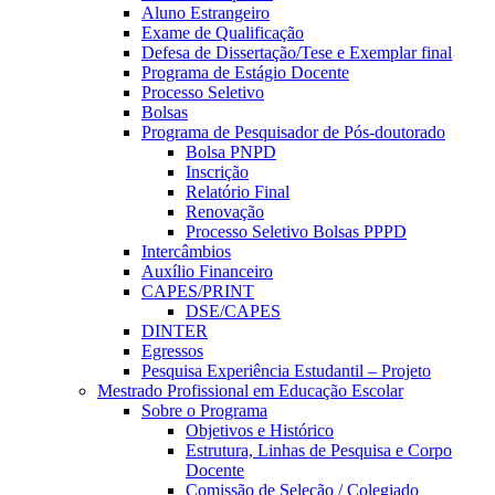
Aluno Estrangeiro
Exame de Qualificação
Defesa de Dissertação/Tese e Exemplar final
Programa de Estágio Docente
Processo Seletivo
Bolsas
Programa de Pesquisador de Pós-doutorado
Bolsa PNPD
Inscrição
Relatório Final
Renovação
Processo Seletivo Bolsas PPPD
Intercâmbios
Auxílio Financeiro
CAPES/PRINT
DSE/CAPES
DINTER
Egressos
Pesquisa Experiência Estudantil – Projeto
Mestrado Profissional em Educação Escolar
Sobre o Programa
Objetivos e Histórico
Estrutura, Linhas de Pesquisa e Corpo
Docente
Comissão de Seleção / Colegiado