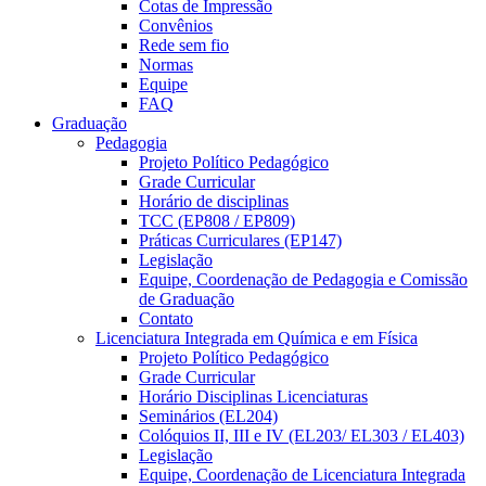
Cotas de Impressão
Convênios
Rede sem fio
Normas
Equipe
FAQ
Graduação
Pedagogia
Projeto Político Pedagógico
Grade Curricular
Horário de disciplinas
TCC (EP808 / EP809)
Práticas Curriculares (EP147)
Legislação
Equipe, Coordenação de Pedagogia e Comissão
de Graduação
Contato
Licenciatura Integrada em Química e em Física
Projeto Político Pedagógico
Grade Curricular
Horário Disciplinas Licenciaturas
Seminários (EL204)
Colóquios II, III e IV (EL203/ EL303 / EL403)
Legislação
Equipe, Coordenação de Licenciatura Integrada