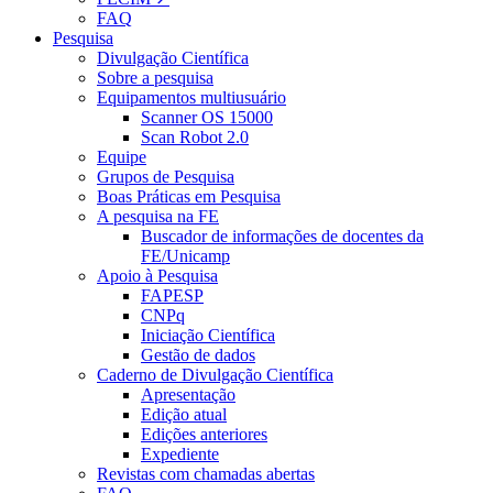
FAQ
Pesquisa
Divulgação Científica
Sobre a pesquisa
Equipamentos multiusuário
Scanner OS 15000
Scan Robot 2.0
Equipe
Grupos de Pesquisa
Boas Práticas em Pesquisa
A pesquisa na FE
Buscador de informações de docentes da
FE/Unicamp
Apoio à Pesquisa
FAPESP
CNPq
Iniciação Científica
Gestão de dados
Caderno de Divulgação Científica
Apresentação
Edição atual
Edições anteriores
Expediente
Revistas com chamadas abertas