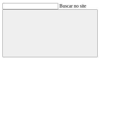
Buscar no site
Buscar
Link para o Facebook
Link para o Linkedin