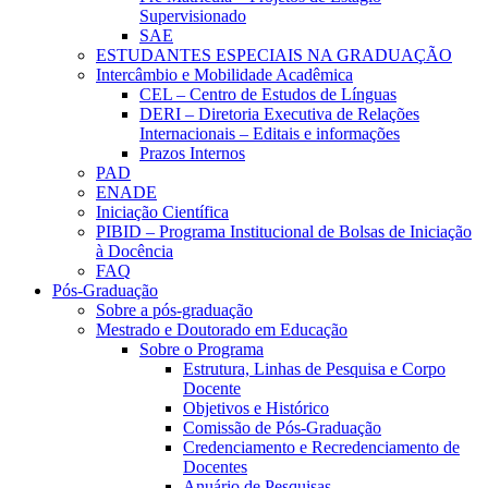
Supervisionado
SAE
ESTUDANTES ESPECIAIS NA GRADUAÇÃO
Intercâmbio e Mobilidade Acadêmica
CEL – Centro de Estudos de Línguas
DERI – Diretoria Executiva de Relações
Internacionais – Editais e informações
Prazos Internos
PAD
ENADE
Iniciação Científica
PIBID – Programa Institucional de Bolsas de Iniciação
à Docência
FAQ
Pós-Graduação
Sobre a pós-graduação
Mestrado e Doutorado em Educação
Sobre o Programa
Estrutura, Linhas de Pesquisa e Corpo
Docente
Objetivos e Histórico
Comissão de Pós-Graduação
Credenciamento e Recredenciamento de
Docentes
Anuário de Pesquisas