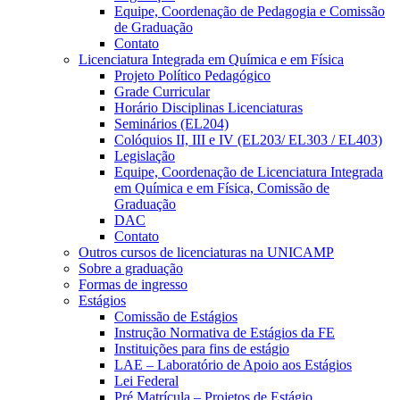
Equipe, Coordenação de Pedagogia e Comissão
de Graduação
Contato
Licenciatura Integrada em Química e em Física
Projeto Político Pedagógico
Grade Curricular
Horário Disciplinas Licenciaturas
Seminários (EL204)
Colóquios II, III e IV (EL203/ EL303 / EL403)
Legislação
Equipe, Coordenação de Licenciatura Integrada
em Química e em Física, Comissão de
Graduação
DAC
Contato
Outros cursos de licenciaturas na UNICAMP
Sobre a graduação
Formas de ingresso
Estágios
Comissão de Estágios
Instrução Normativa de Estágios da FE
Instituições para fins de estágio
LAE – Laboratório de Apoio aos Estágios
Lei Federal
Pré Matrícula – Projetos de Estágio