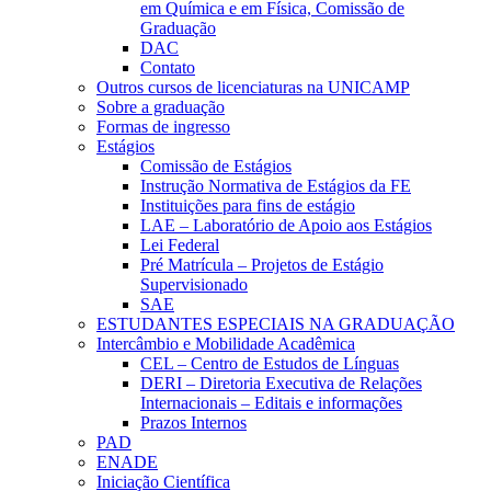
em Química e em Física, Comissão de
Graduação
DAC
Contato
Outros cursos de licenciaturas na UNICAMP
Sobre a graduação
Formas de ingresso
Estágios
Comissão de Estágios
Instrução Normativa de Estágios da FE
Instituições para fins de estágio
LAE – Laboratório de Apoio aos Estágios
Lei Federal
Pré Matrícula – Projetos de Estágio
Supervisionado
SAE
ESTUDANTES ESPECIAIS NA GRADUAÇÃO
Intercâmbio e Mobilidade Acadêmica
CEL – Centro de Estudos de Línguas
DERI – Diretoria Executiva de Relações
Internacionais – Editais e informações
Prazos Internos
PAD
ENADE
Iniciação Científica