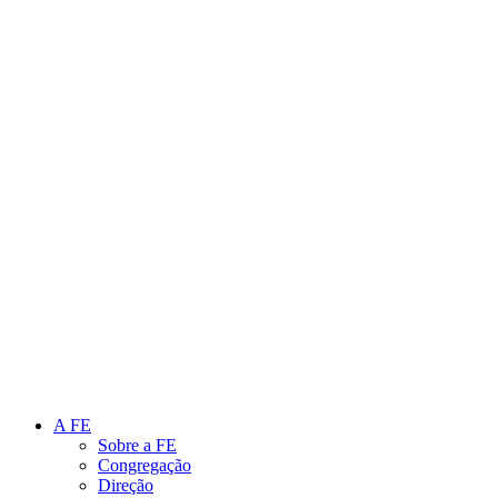
Link para o Instagram
Link para o Youtube
A FE
Sobre a FE
Congregação
Direção