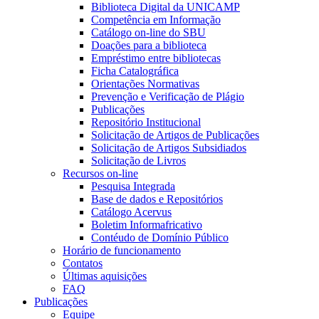
Biblioteca Digital da UNICAMP
Competência em Informação
Catálogo on-line do SBU
Doações para a biblioteca
Empréstimo entre bibliotecas
Ficha Catalográfica
Orientações Normativas
Prevenção e Verificação de Plágio
Publicações
Repositório Institucional
Solicitação de Artigos de Publicações
Solicitação de Artigos Subsidiados
Solicitação de Livros
Recursos on-line
Pesquisa Integrada
Base de dados e Repositórios
Catálogo Acervus
Boletim Informafricativo
Contéudo de Domínio Público
Horário de funcionamento
Contatos
Últimas aquisições
FAQ
Publicações
Equipe