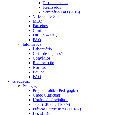
Em andamento
Realizados
Seminário EaD (2016)
Videoconferência
MEC
Parceiros
Contatos
DICAS – FAQ
FAQ
Informática
Laboratório
Cotas de Impressão
Convênios
Rede sem fio
Normas
Equipe
FAQ
Graduação
Pedagogia
Projeto Político Pedagógico
Grade Curricular
Horário de disciplinas
TCC (EP808 / EP809)
Práticas Curriculares (EP147)
Legislação