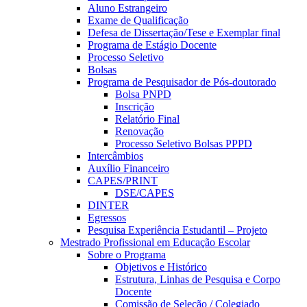
Aluno Estrangeiro
Exame de Qualificação
Defesa de Dissertação/Tese e Exemplar final
Programa de Estágio Docente
Processo Seletivo
Bolsas
Programa de Pesquisador de Pós-doutorado
Bolsa PNPD
Inscrição
Relatório Final
Renovação
Processo Seletivo Bolsas PPPD
Intercâmbios
Auxílio Financeiro
CAPES/PRINT
DSE/CAPES
DINTER
Egressos
Pesquisa Experiência Estudantil – Projeto
Mestrado Profissional em Educação Escolar
Sobre o Programa
Objetivos e Histórico
Estrutura, Linhas de Pesquisa e Corpo
Docente
Comissão de Seleção / Colegiado