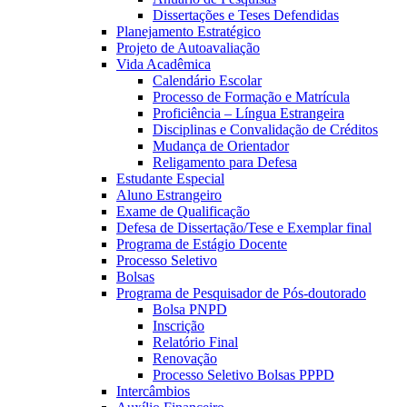
Dissertações e Teses Defendidas
Planejamento Estratégico
Projeto de Autoavaliação
Vida Acadêmica
Calendário Escolar
Processo de Formação e Matrícula
Proficiência – Língua Estrangeira
Disciplinas e Convalidação de Créditos
Mudança de Orientador
Religamento para Defesa
Estudante Especial
Aluno Estrangeiro
Exame de Qualificação
Defesa de Dissertação/Tese e Exemplar final
Programa de Estágio Docente
Processo Seletivo
Bolsas
Programa de Pesquisador de Pós-doutorado
Bolsa PNPD
Inscrição
Relatório Final
Renovação
Processo Seletivo Bolsas PPPD
Intercâmbios