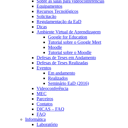
Sobre as salas para videoconferências
Equipamentos
Recursos Tecnológicos
Solicitação
Regulamentação da EaD
Dicas
Ambiente Virtual de Aprendizagem
Google for Education
Tutorial sobre o Google Meet
Moodle
Tutorial sobre o Moodle
Defesas de Teses em Andamento
Defesas de Teses Realizadas
Eventos
Em andamento
Realizados
Seminário EaD (2016)
Videoconferência
MEC
Parceiros
Contatos
DICAS – FAQ
FAQ
Informática
Laboratório