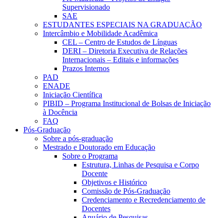
Supervisionado
SAE
ESTUDANTES ESPECIAIS NA GRADUAÇÃO
Intercâmbio e Mobilidade Acadêmica
CEL – Centro de Estudos de Línguas
DERI – Diretoria Executiva de Relações
Internacionais – Editais e informações
Prazos Internos
PAD
ENADE
Iniciação Científica
PIBID – Programa Institucional de Bolsas de Iniciação
à Docência
FAQ
Pós-Graduação
Sobre a pós-graduação
Mestrado e Doutorado em Educação
Sobre o Programa
Estrutura, Linhas de Pesquisa e Corpo
Docente
Objetivos e Histórico
Comissão de Pós-Graduação
Credenciamento e Recredenciamento de
Docentes
Anuário de Pesquisas