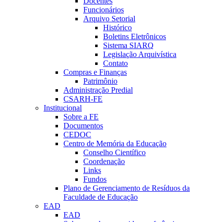
Docentes
Funcionários
Arquivo Setorial
Histórico
Boletins Eletrônicos
Sistema SIARQ
Legislação Arquivística
Contato
Compras e Finanças
Patrimônio
Administração Predial
CSARH-FE
Institucional
Sobre a FE
Documentos
CEDOC
Centro de Memória da Educação
Conselho Científico
Coordenação
Links
Fundos
Plano de Gerenciamento de Resíduos da
Faculdade de Educação
EAD
EAD