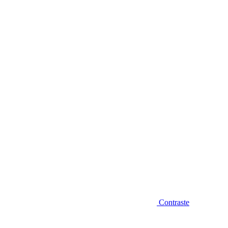
Diminuir fonte
Contraste