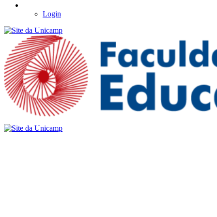
Login