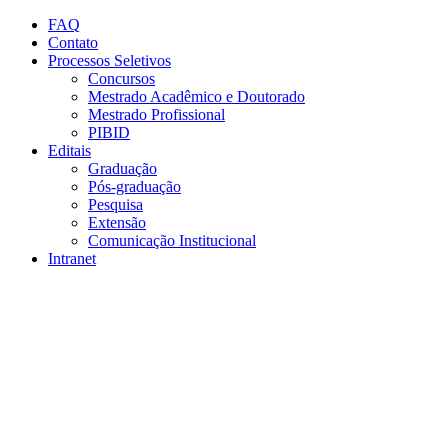
Conteúdo principal
Menu principal
Rodapé
FAQ
Contato
Processos Seletivos
Concursos
Mestrado Acadêmico e Doutorado
Mestrado Profissional
PIBID
Editais
Graduação
Pós-graduação
Pesquisa
Extensão
Comunicação Institucional
Intranet
Aumentar fonte
Diminuir fonte