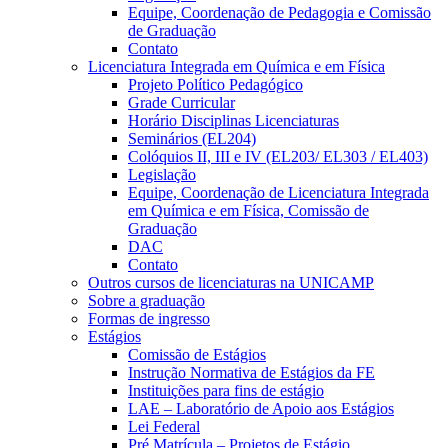
Equipe, Coordenação de Pedagogia e Comissão
de Graduação
Contato
Licenciatura Integrada em Química e em Física
Projeto Político Pedagógico
Grade Curricular
Horário Disciplinas Licenciaturas
Seminários (EL204)
Colóquios II, III e IV (EL203/ EL303 / EL403)
Legislação
Equipe, Coordenação de Licenciatura Integrada
em Química e em Física, Comissão de
Graduação
DAC
Contato
Outros cursos de licenciaturas na UNICAMP
Sobre a graduação
Formas de ingresso
Estágios
Comissão de Estágios
Instrução Normativa de Estágios da FE
Instituições para fins de estágio
LAE – Laboratório de Apoio aos Estágios
Lei Federal
Pré Matrícula – Projetos de Estágio