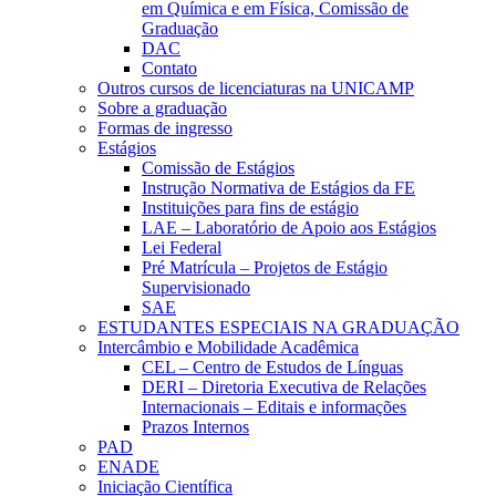
em Química e em Física, Comissão de
Graduação
DAC
Contato
Outros cursos de licenciaturas na UNICAMP
Sobre a graduação
Formas de ingresso
Estágios
Comissão de Estágios
Instrução Normativa de Estágios da FE
Instituições para fins de estágio
LAE – Laboratório de Apoio aos Estágios
Lei Federal
Pré Matrícula – Projetos de Estágio
Supervisionado
SAE
ESTUDANTES ESPECIAIS NA GRADUAÇÃO
Intercâmbio e Mobilidade Acadêmica
CEL – Centro de Estudos de Línguas
DERI – Diretoria Executiva de Relações
Internacionais – Editais e informações
Prazos Internos
PAD
ENADE
Iniciação Científica