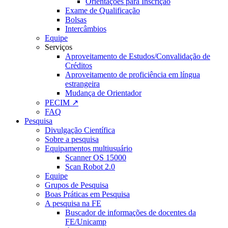
Orientações para Inscrição
Exame de Qualificação
Bolsas
Intercâmbios
Equipe
Serviços
Aproveitamento de Estudos/Convalidação de
Créditos
Aproveitamento de proficiência em língua
estrangeira
Mudança de Orientador
PECIM ↗
FAQ
Pesquisa
Divulgação Científica
Sobre a pesquisa
Equipamentos multiusuário
Scanner OS 15000
Scan Robot 2.0
Equipe
Grupos de Pesquisa
Boas Práticas em Pesquisa
A pesquisa na FE
Buscador de informações de docentes da
FE/Unicamp