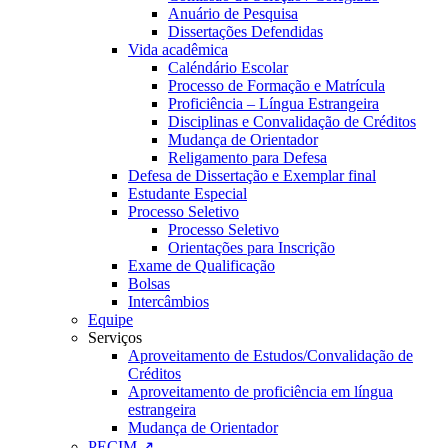
Anuário de Pesquisa
Dissertações Defendidas
Vida acadêmica
Caléndário Escolar
Processo de Formação e Matrícula
Proficiência – Língua Estrangeira
Disciplinas e Convalidação de Créditos
Mudança de Orientador
Religamento para Defesa
Defesa de Dissertação e Exemplar final
Estudante Especial
Processo Seletivo
Processo Seletivo
Orientações para Inscrição
Exame de Qualificação
Bolsas
Intercâmbios
Equipe
Serviços
Aproveitamento de Estudos/Convalidação de
Créditos
Aproveitamento de proficiência em língua
estrangeira
Mudança de Orientador
PECIM ↗