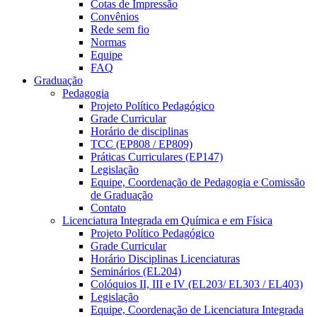
Cotas de Impressão
Convênios
Rede sem fio
Normas
Equipe
FAQ
Graduação
Pedagogia
Projeto Político Pedagógico
Grade Curricular
Horário de disciplinas
TCC (EP808 / EP809)
Práticas Curriculares (EP147)
Legislação
Equipe, Coordenação de Pedagogia e Comissão
de Graduação
Contato
Licenciatura Integrada em Química e em Física
Projeto Político Pedagógico
Grade Curricular
Horário Disciplinas Licenciaturas
Seminários (EL204)
Colóquios II, III e IV (EL203/ EL303 / EL403)
Legislação
Equipe, Coordenação de Licenciatura Integrada