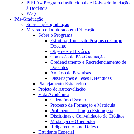
PIBID – Programa Institucional de Bolsas de Iniciação
à Docência
FAQ
Pós-Graduação
Sobre a pós-graduação
Mestrado e Doutorado em Educação
Sobre o Programa
Estrutura, Linhas de Pesquisa e Corpo
Docente
Objetivos e Histórico
Comissão de Pós-Graduação
Credenciamento e Recredenciamento de
Docentes
Anuário de Pesquisas
Dissertações e Teses Defendidas
Planejamento Estratégico
Projeto de Autoavaliação
Vida Acadêmica
Calendário Escolar
Processo de Formação e Matrícula
Proficiência – Língua Estrangeira
Disciplinas e Convalidação de Créditos
Mudança de Orientador
Religamento para Defesa
Estudante Especial