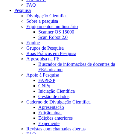
FAQ
Pesquisa
Divulgação Científica
Sobre a pesquisa
Equipamentos multiusuário
Scanner OS 15000
Scan Robot 2.0
Equipe
Grupos de Pesquisa
Boas Práticas em Pesquisa
A pesquisa na FE
Buscador de informações de docentes da
FE/Unicamp
Apoio à Pesquisa
FAPESP
CNPq
Iniciação Científica
Gestão de dados
Caderno de Divulgação Científica
Apresentação
Edição atual
Edições anteriores
Expediente
Revistas com chamadas abertas