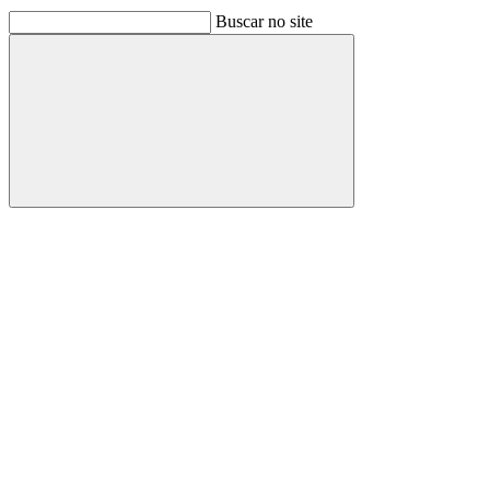
Buscar no site
Buscar
Link para o Facebook
Link para o Linkedin