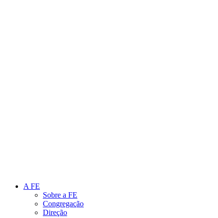
Link para o Instagram
Link para o Youtube
A FE
Sobre a FE
Congregação
Direção