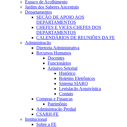
Espaço de Acolhimento
Jardim dos Saberes Ancestrais
Departamentos
SEÇÃO DE APOIO AOS
DEPARTAMENTOS
CHEFES E VICES-CHEFES DOS
DEPARTAMENTOS
CALENDÁRIOS DE REUNIÕES DA FE
Administração
Diretoria Administrativa
Recursos Humanos
Docentes
Funcionários
Arquivo Setorial
Histórico
Boletins Eletrônicos
Sistema SIARQ
Legislação Arquivística
Contato
Compras e Finanças
Patrimônio
Administração Predial
CSARH-FE
Institucional
Sobre a FE