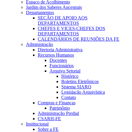
Espaço de Acolhimento
Jardim dos Saberes Ancestrais
Departamentos
SEÇÃO DE APOIO AOS
DEPARTAMENTOS
CHEFES E VICES-CHEFES DOS
DEPARTAMENTOS
CALENDÁRIOS DE REUNIÕES DA FE
Administração
Diretoria Administrativa
Recursos Humanos
Docentes
Funcionários
Arquivo Setorial
Histórico
Boletins Eletrônicos
Sistema SIARQ
Legislação Arquivística
Contato
Compras e Finanças
Patrimônio
Administração Predial
CSARH-FE
Institucional
Sobre a FE