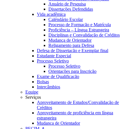
Anuário de Pesquisa
Dissertações Defendidas
Vida acadêmica
Caléndário Escolar
Processo de Formação e Matrícula
Proficiência – Língua Estrangeira
Disciplinas e Convalidação de Créditos
Mudança de Orientador
Religamento para Defesa
Defesa de Dissertação e Exemplar final
Estudante Especial
Processo Seletivo
Processo Seletivo
Orientações para Inscrição
Exame de Qualificação
Bolsas
Intercâmbios
Equipe
Serviços
Aproveitamento de Estudos/Convalidação de
Créditos
Aproveitamento de proficiência em língua
estrangeira
Mudança de Orientador
PECIM ↗