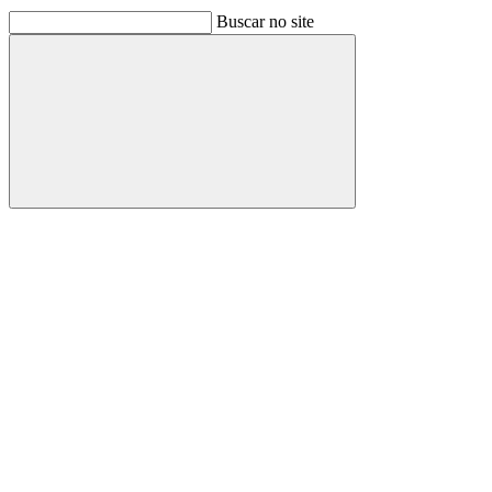
Buscar no site
Buscar
Link para o Facebook
Link para o Linkedin