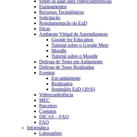
Sobre as salas para videoconferências
Equipamentos
Recursos Tecnológicos
Solicitação
Regulamentação da EaD
Dicas
Ambiente Virtual de Aprendizagem
Google for Education
Tutorial sobre o Google Meet
Moodle
Tutorial sobre o Moodle
Defesas de Teses em Andamento
Defesas de Teses Realizadas
Eventos
Em andamento
Realizados
Seminário EaD (2016)
Videoconferência
MEC
Parceiros
Contatos
DICAS – FAQ
FAQ
Informática
Laboratório