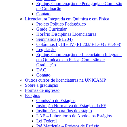
Equipe, Coordenação de Pedagogia e Comissão
de Graduação
Contato
Licenciatura Integrada em Química e em Física
Projeto Político Pedagógico
Grade Curricular
Horário Disciplinas Licenciaturas
Seminários (EL204)
Colóquios II, III e IV (EL203/ EL303 / EL403)
Legislação
Equipe, Coordenação de Licenciatura Integrada
em Química e em Física, Comissão de
Graduação
DAC
Contato
Outros cursos de licenciaturas na UNICAMP
Sobre a graduação
Formas de ingresso
Estágios
Comissão de Estágios
Instrução Normativa de Estágios da FE
Instituições para fins de estágio
LAE – Laboratório de Apoio aos Estágios
Lei Federal
Pré Matrícula – Projetos de Estágio