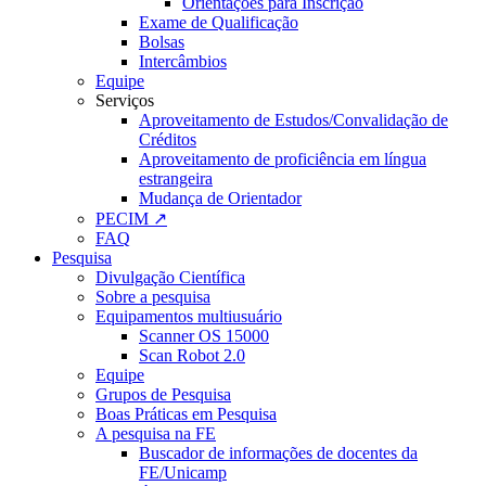
Orientações para Inscrição
Exame de Qualificação
Bolsas
Intercâmbios
Equipe
Serviços
Aproveitamento de Estudos/Convalidação de
Créditos
Aproveitamento de proficiência em língua
estrangeira
Mudança de Orientador
PECIM ↗
FAQ
Pesquisa
Divulgação Científica
Sobre a pesquisa
Equipamentos multiusuário
Scanner OS 15000
Scan Robot 2.0
Equipe
Grupos de Pesquisa
Boas Práticas em Pesquisa
A pesquisa na FE
Buscador de informações de docentes da
FE/Unicamp