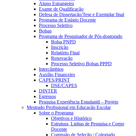
Aluno Estrangeiro
Exame de Qualificação
Defesa de Dissertação/Tese e Exemplar final
Programa de Estágio Docente
Processo Seletivo
Bolsas
Programa de Pesquisador de Pós-doutorado
Bolsa PNPD
Inscrição
Relatório Final
Renovação
Processo Seletivo Bolsas PPPD
Intercâmbios
Auxílio Financeiro
CAPES/PRINT
DSE/CAPES
DINTER
Egressos
Pesquisa Experiência Estudantil – Projeto
Mestrado Profissional em Educação Escolar
Sobre o Programa
Objetivos e Histórico
Estrutura, Linhas de Pesquisa e Corpo
Docente
Comissão de Seleção / Colegiado