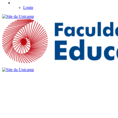
Login