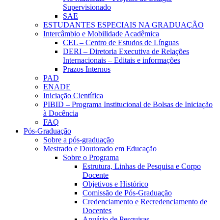
Supervisionado
SAE
ESTUDANTES ESPECIAIS NA GRADUAÇÃO
Intercâmbio e Mobilidade Acadêmica
CEL – Centro de Estudos de Línguas
DERI – Diretoria Executiva de Relações
Internacionais – Editais e informações
Prazos Internos
PAD
ENADE
Iniciação Científica
PIBID – Programa Institucional de Bolsas de Iniciação
à Docência
FAQ
Pós-Graduação
Sobre a pós-graduação
Mestrado e Doutorado em Educação
Sobre o Programa
Estrutura, Linhas de Pesquisa e Corpo
Docente
Objetivos e Histórico
Comissão de Pós-Graduação
Credenciamento e Recredenciamento de
Docentes
Anuário de Pesquisas