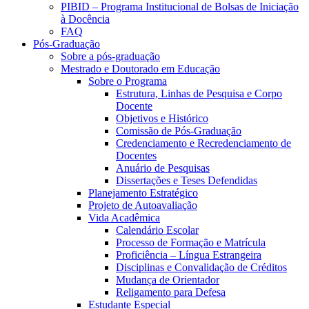
PIBID – Programa Institucional de Bolsas de Iniciação
à Docência
FAQ
Pós-Graduação
Sobre a pós-graduação
Mestrado e Doutorado em Educação
Sobre o Programa
Estrutura, Linhas de Pesquisa e Corpo
Docente
Objetivos e Histórico
Comissão de Pós-Graduação
Credenciamento e Recredenciamento de
Docentes
Anuário de Pesquisas
Dissertações e Teses Defendidas
Planejamento Estratégico
Projeto de Autoavaliação
Vida Acadêmica
Calendário Escolar
Processo de Formação e Matrícula
Proficiência – Língua Estrangeira
Disciplinas e Convalidação de Créditos
Mudança de Orientador
Religamento para Defesa
Estudante Especial