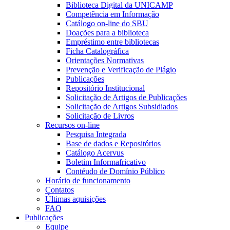
Biblioteca Digital da UNICAMP
Competência em Informação
Catálogo on-line do SBU
Doações para a biblioteca
Empréstimo entre bibliotecas
Ficha Catalográfica
Orientações Normativas
Prevenção e Verificação de Plágio
Publicações
Repositório Institucional
Solicitação de Artigos de Publicações
Solicitação de Artigos Subsidiados
Solicitação de Livros
Recursos on-line
Pesquisa Integrada
Base de dados e Repositórios
Catálogo Acervus
Boletim Informafricativo
Contéudo de Domínio Público
Horário de funcionamento
Contatos
Últimas aquisições
FAQ
Publicações
Equipe