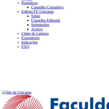
Periódicos
Conselho Consultivo
Editora FE-Unicamp
Sobre
Conselho Editorial
Submissões
Acervo
Clube de Leitores
Expositores
Indicações
FAQ
Menu