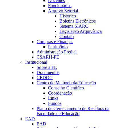
Docentes
Funcionários
Arquivo Setorial
Histórico
Boletins Eletrônicos
Sistema SIARQ
Legislação Arquivística
Contato
Compras e Finanças
Patrimônio
Administração Predial
CSARH-FE
Institucional
Sobre a FE
Documentos
CEDOC
Centro de Memória da Educação
Conselho Científico
Coordenação
Links
Fundos
Plano de Gerenciamento de Resíduos da
Faculdade de Educação
EAD
EAD