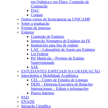
em Química e em Física, Comissão de
Graduação
DAC
Contato
Outros cursos de licenciaturas na UNICAMP
Sobre a graduação
Formas de ingresso
Estágios
Comissão de Estágios
Instrução Normativa de Estágios da FE
Instituições para fins de estágio
LAE – Laboratório de Apoio aos Estágios
Lei Federal
Pré Matrícula – Projetos de Estágio
Supervisionado
SAE
ESTUDANTES ESPECIAIS NA GRADUAÇÃO
Intercâmbio e Mobilidade Acadêmica
CEL – Centro de Estudos de Línguas
DERI – Diretoria Executiva de Relações
Internacionais – Editais e informações
Prazos Internos
PAD
ENADE
Iniciação Científica