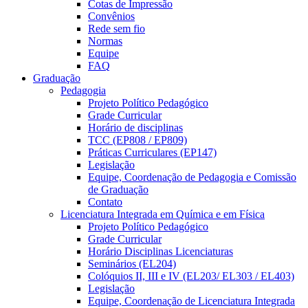
Cotas de Impressão
Convênios
Rede sem fio
Normas
Equipe
FAQ
Graduação
Pedagogia
Projeto Político Pedagógico
Grade Curricular
Horário de disciplinas
TCC (EP808 / EP809)
Práticas Curriculares (EP147)
Legislação
Equipe, Coordenação de Pedagogia e Comissão
de Graduação
Contato
Licenciatura Integrada em Química e em Física
Projeto Político Pedagógico
Grade Curricular
Horário Disciplinas Licenciaturas
Seminários (EL204)
Colóquios II, III e IV (EL203/ EL303 / EL403)
Legislação
Equipe, Coordenação de Licenciatura Integrada