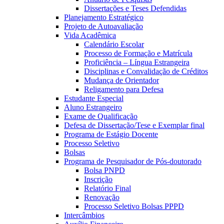
Dissertações e Teses Defendidas
Planejamento Estratégico
Projeto de Autoavaliação
Vida Acadêmica
Calendário Escolar
Processo de Formação e Matrícula
Proficiência – Língua Estrangeira
Disciplinas e Convalidação de Créditos
Mudança de Orientador
Religamento para Defesa
Estudante Especial
Aluno Estrangeiro
Exame de Qualificação
Defesa de Dissertação/Tese e Exemplar final
Programa de Estágio Docente
Processo Seletivo
Bolsas
Programa de Pesquisador de Pós-doutorado
Bolsa PNPD
Inscrição
Relatório Final
Renovação
Processo Seletivo Bolsas PPPD
Intercâmbios