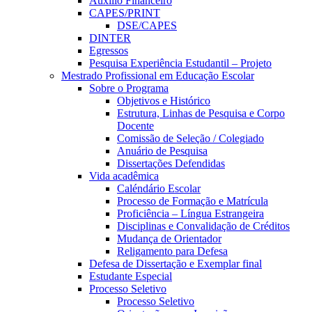
Auxílio Financeiro
CAPES/PRINT
DSE/CAPES
DINTER
Egressos
Pesquisa Experiência Estudantil – Projeto
Mestrado Profissional em Educação Escolar
Sobre o Programa
Objetivos e Histórico
Estrutura, Linhas de Pesquisa e Corpo
Docente
Comissão de Seleção / Colegiado
Anuário de Pesquisa
Dissertações Defendidas
Vida acadêmica
Caléndário Escolar
Processo de Formação e Matrícula
Proficiência – Língua Estrangeira
Disciplinas e Convalidação de Créditos
Mudança de Orientador
Religamento para Defesa
Defesa de Dissertação e Exemplar final
Estudante Especial
Processo Seletivo
Processo Seletivo