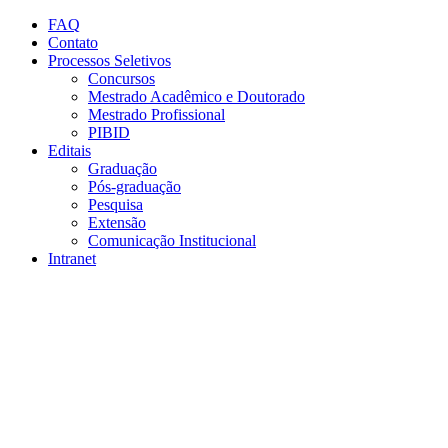
Conteúdo principal
Menu principal
Rodapé
FAQ
Contato
Processos Seletivos
Concursos
Mestrado Acadêmico e Doutorado
Mestrado Profissional
PIBID
Editais
Graduação
Pós-graduação
Pesquisa
Extensão
Comunicação Institucional
Intranet
Aumentar fonte
Diminuir fonte