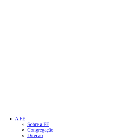
Link para o Instagram
Link para o Youtube
A FE
Sobre a FE
Congregação
Direção