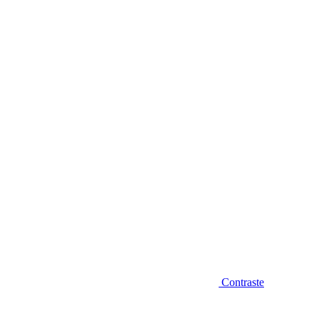
Diminuir fonte
Contraste