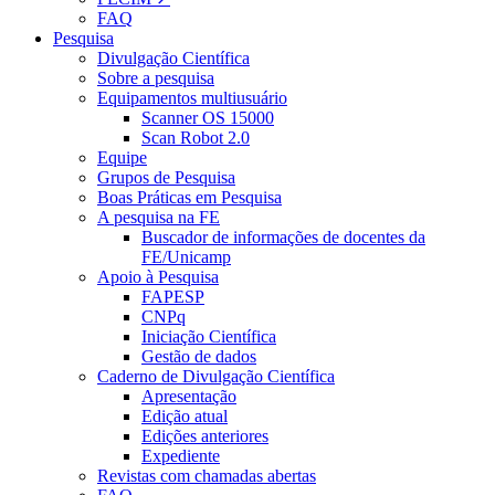
FAQ
Pesquisa
Divulgação Científica
Sobre a pesquisa
Equipamentos multiusuário
Scanner OS 15000
Scan Robot 2.0
Equipe
Grupos de Pesquisa
Boas Práticas em Pesquisa
A pesquisa na FE
Buscador de informações de docentes da
FE/Unicamp
Apoio à Pesquisa
FAPESP
CNPq
Iniciação Científica
Gestão de dados
Caderno de Divulgação Científica
Apresentação
Edição atual
Edições anteriores
Expediente
Revistas com chamadas abertas