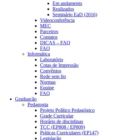
Em andamento
Realizados
Seminário EaD (2016)
Videoconferência
MEC
Parceiros
Contatos
DICAS – FAQ
FAQ
Informática
Laboratório
Cotas de Impressão
Convênios
Rede sem fio
Normas
Equipe
FAQ
Graduação
Pedagogia
Projeto Político Pedagógico
Grade Curricular
Horário de disciplinas
TCC (EP808 / EP809)
Práticas Curriculares (EP147)
Legislação