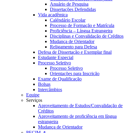
Anuário de Pesquisa
Dissertações Defendidas
Vida acadêmica
Caléndário Escolar
Processo de Formação e Matrícula
Proficiência – Língua Estrangeira
Disciplinas e Convalidação de Créditos
Mudança de Orientador
Religamento para Defesa
Defesa de Dissertação e Exemplar final
Estudante Especial
Processo Seletivo
Processo Seletivo
Orientações para Inscrição
Exame de Qualificação
Bolsas
Intercâmbios
Equipe
Serviços
Aproveitamento de Estudos/Convalidação de
Créditos
Aproveitamento de proficiência em língua
estrangeira
Mudança de Orientador
PECIM ↗