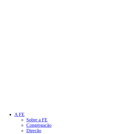
Link para o Instagram
Link para o Youtube
A FE
Sobre a FE
Congregação
Direção