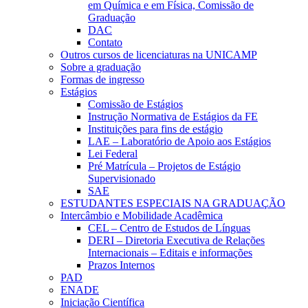
em Química e em Física, Comissão de
Graduação
DAC
Contato
Outros cursos de licenciaturas na UNICAMP
Sobre a graduação
Formas de ingresso
Estágios
Comissão de Estágios
Instrução Normativa de Estágios da FE
Instituições para fins de estágio
LAE – Laboratório de Apoio aos Estágios
Lei Federal
Pré Matrícula – Projetos de Estágio
Supervisionado
SAE
ESTUDANTES ESPECIAIS NA GRADUAÇÃO
Intercâmbio e Mobilidade Acadêmica
CEL – Centro de Estudos de Línguas
DERI – Diretoria Executiva de Relações
Internacionais – Editais e informações
Prazos Internos
PAD
ENADE
Iniciação Científica