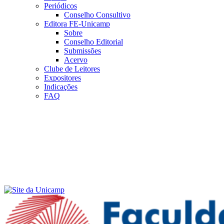
Periódicos
Conselho Consultivo
Editora FE-Unicamp
Sobre
Conselho Editorial
Submissões
Acervo
Clube de Leitores
Expositores
Indicações
FAQ
Menu