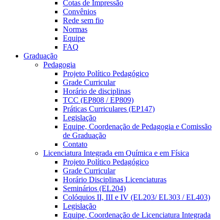
Cotas de Impressão
Convênios
Rede sem fio
Normas
Equipe
FAQ
Graduação
Pedagogia
Projeto Político Pedagógico
Grade Curricular
Horário de disciplinas
TCC (EP808 / EP809)
Práticas Curriculares (EP147)
Legislação
Equipe, Coordenação de Pedagogia e Comissão
de Graduação
Contato
Licenciatura Integrada em Química e em Física
Projeto Político Pedagógico
Grade Curricular
Horário Disciplinas Licenciaturas
Seminários (EL204)
Colóquios II, III e IV (EL203/ EL303 / EL403)
Legislação
Equipe, Coordenação de Licenciatura Integrada