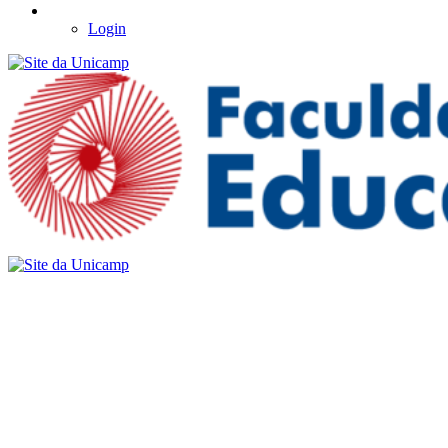
Login