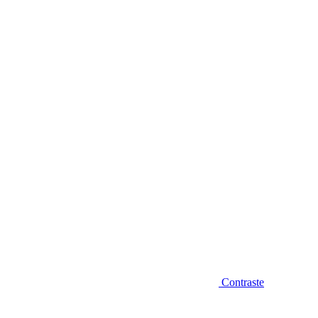
Diminuir fonte
Contraste