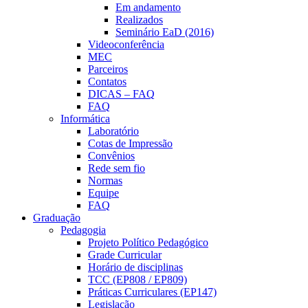
Em andamento
Realizados
Seminário EaD (2016)
Videoconferência
MEC
Parceiros
Contatos
DICAS – FAQ
FAQ
Informática
Laboratório
Cotas de Impressão
Convênios
Rede sem fio
Normas
Equipe
FAQ
Graduação
Pedagogia
Projeto Político Pedagógico
Grade Curricular
Horário de disciplinas
TCC (EP808 / EP809)
Práticas Curriculares (EP147)
Legislação