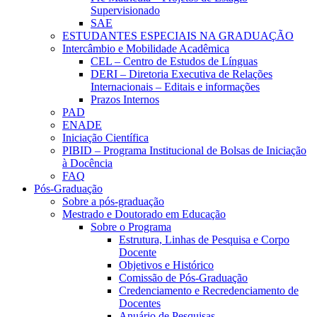
Supervisionado
SAE
ESTUDANTES ESPECIAIS NA GRADUAÇÃO
Intercâmbio e Mobilidade Acadêmica
CEL – Centro de Estudos de Línguas
DERI – Diretoria Executiva de Relações
Internacionais – Editais e informações
Prazos Internos
PAD
ENADE
Iniciação Científica
PIBID – Programa Institucional de Bolsas de Iniciação
à Docência
FAQ
Pós-Graduação
Sobre a pós-graduação
Mestrado e Doutorado em Educação
Sobre o Programa
Estrutura, Linhas de Pesquisa e Corpo
Docente
Objetivos e Histórico
Comissão de Pós-Graduação
Credenciamento e Recredenciamento de
Docentes
Anuário de Pesquisas