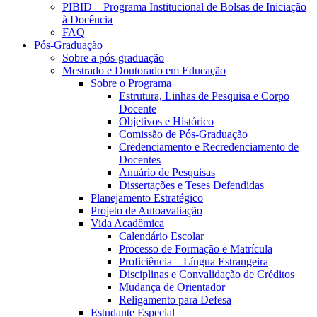
PIBID – Programa Institucional de Bolsas de Iniciação
à Docência
FAQ
Pós-Graduação
Sobre a pós-graduação
Mestrado e Doutorado em Educação
Sobre o Programa
Estrutura, Linhas de Pesquisa e Corpo
Docente
Objetivos e Histórico
Comissão de Pós-Graduação
Credenciamento e Recredenciamento de
Docentes
Anuário de Pesquisas
Dissertações e Teses Defendidas
Planejamento Estratégico
Projeto de Autoavaliação
Vida Acadêmica
Calendário Escolar
Processo de Formação e Matrícula
Proficiência – Língua Estrangeira
Disciplinas e Convalidação de Créditos
Mudança de Orientador
Religamento para Defesa
Estudante Especial