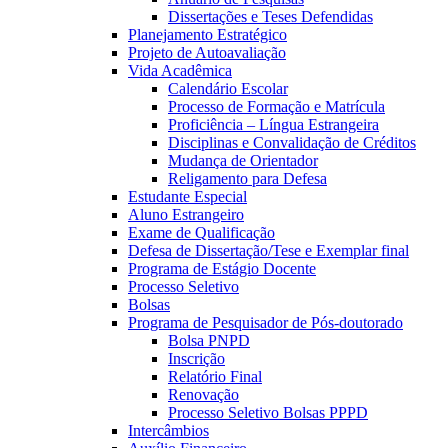
Dissertações e Teses Defendidas
Planejamento Estratégico
Projeto de Autoavaliação
Vida Acadêmica
Calendário Escolar
Processo de Formação e Matrícula
Proficiência – Língua Estrangeira
Disciplinas e Convalidação de Créditos
Mudança de Orientador
Religamento para Defesa
Estudante Especial
Aluno Estrangeiro
Exame de Qualificação
Defesa de Dissertação/Tese e Exemplar final
Programa de Estágio Docente
Processo Seletivo
Bolsas
Programa de Pesquisador de Pós-doutorado
Bolsa PNPD
Inscrição
Relatório Final
Renovação
Processo Seletivo Bolsas PPPD
Intercâmbios