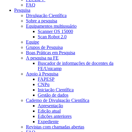
FAQ
Pesquisa
Divulgação Científica
Sobre a pesquisa
Equipamentos multiusuário
Scanner OS 15000
Scan Robot 2.0
Equipe
Grupos de Pesquisa
Boas Práticas em Pesquisa
A pesquisa na FE
Buscador de informações de docentes da
FE/Unicamp
Apoio à Pesquisa
FAPESP
CNPq
Iniciação Científica
Gestão de dados
Caderno de Divulgação Científica
Apresentação
Edição atual
Edições anteriores
Expediente
Revistas com chamadas abertas