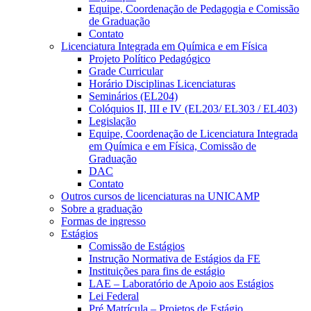
Equipe, Coordenação de Pedagogia e Comissão
de Graduação
Contato
Licenciatura Integrada em Química e em Física
Projeto Político Pedagógico
Grade Curricular
Horário Disciplinas Licenciaturas
Seminários (EL204)
Colóquios II, III e IV (EL203/ EL303 / EL403)
Legislação
Equipe, Coordenação de Licenciatura Integrada
em Química e em Física, Comissão de
Graduação
DAC
Contato
Outros cursos de licenciaturas na UNICAMP
Sobre a graduação
Formas de ingresso
Estágios
Comissão de Estágios
Instrução Normativa de Estágios da FE
Instituições para fins de estágio
LAE – Laboratório de Apoio aos Estágios
Lei Federal
Pré Matrícula – Projetos de Estágio