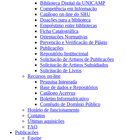
Biblioteca Digital da UNICAMP
Competência em Informação
Catálogo on-line do SBU
Doações para a biblioteca
Empréstimo entre bibliotecas
Ficha Catalográfica
Orientações Normativas
Prevenção e Verificação de Plágio
Publicações
Repositório Institucional
Solicitação de Artigos de Publicações
Solicitação de Artigos Subsidiados
Solicitação de Livros
Recursos on-line
Pesquisa Integrada
Base de dados e Repositórios
Catálogo Acervus
Boletim Informafricativo
Contéudo de Domínio Público
Horário de funcionamento
Contatos
Últimas aquisições
FAQ
Publicações
Equipe