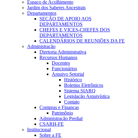
Espaço de Acolhimento
Jardim dos Saberes Ancestrais
Departamentos
SEÇÃO DE APOIO AOS
DEPARTAMENTOS
CHEFES E VICES-CHEFES DOS
DEPARTAMENTOS
CALENDÁRIOS DE REUNIÕES DA FE
Administração
Diretoria Administrativa
Recursos Humanos
Docentes
Funcionários
Arquivo Setorial
Histórico
Boletins Eletrônicos
Sistema SIARQ
Legislação Arquivística
Contato
Compras e Finanças
Patrimônio
Administração Predial
CSARH-FE
Institucional
Sobre a FE