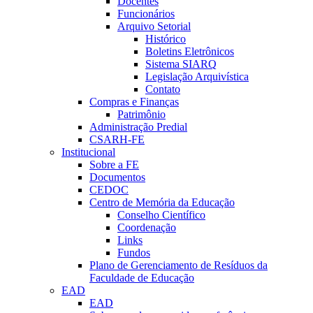
Docentes
Funcionários
Arquivo Setorial
Histórico
Boletins Eletrônicos
Sistema SIARQ
Legislação Arquivística
Contato
Compras e Finanças
Patrimônio
Administração Predial
CSARH-FE
Institucional
Sobre a FE
Documentos
CEDOC
Centro de Memória da Educação
Conselho Científico
Coordenação
Links
Fundos
Plano de Gerenciamento de Resíduos da
Faculdade de Educação
EAD
EAD