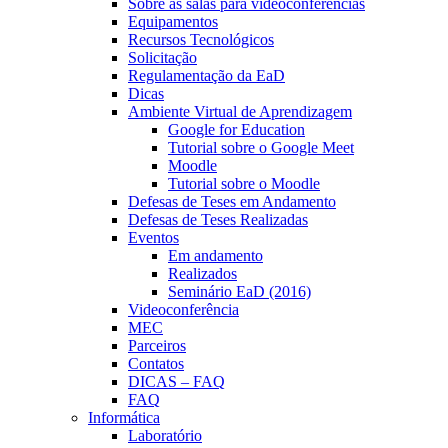
Sobre as salas para videoconferências
Equipamentos
Recursos Tecnológicos
Solicitação
Regulamentação da EaD
Dicas
Ambiente Virtual de Aprendizagem
Google for Education
Tutorial sobre o Google Meet
Moodle
Tutorial sobre o Moodle
Defesas de Teses em Andamento
Defesas de Teses Realizadas
Eventos
Em andamento
Realizados
Seminário EaD (2016)
Videoconferência
MEC
Parceiros
Contatos
DICAS – FAQ
FAQ
Informática
Laboratório