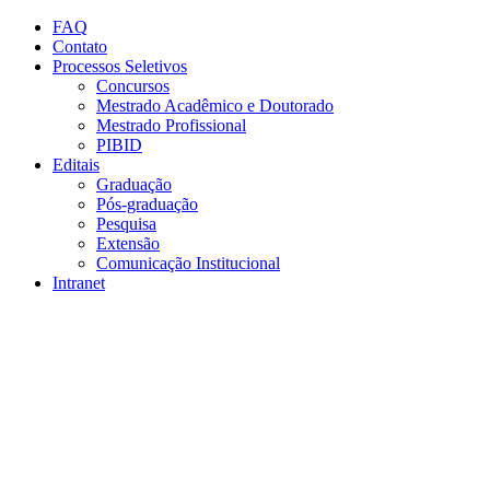
Conteúdo principal
Menu principal
Rodapé
FAQ
Contato
Processos Seletivos
Concursos
Mestrado Acadêmico e Doutorado
Mestrado Profissional
PIBID
Editais
Graduação
Pós-graduação
Pesquisa
Extensão
Comunicação Institucional
Intranet
Aumentar fonte
Diminuir fonte