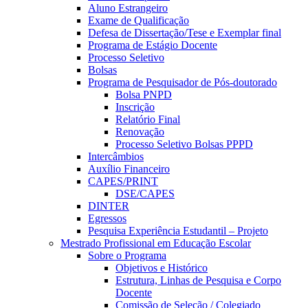
Aluno Estrangeiro
Exame de Qualificação
Defesa de Dissertação/Tese e Exemplar final
Programa de Estágio Docente
Processo Seletivo
Bolsas
Programa de Pesquisador de Pós-doutorado
Bolsa PNPD
Inscrição
Relatório Final
Renovação
Processo Seletivo Bolsas PPPD
Intercâmbios
Auxílio Financeiro
CAPES/PRINT
DSE/CAPES
DINTER
Egressos
Pesquisa Experiência Estudantil – Projeto
Mestrado Profissional em Educação Escolar
Sobre o Programa
Objetivos e Histórico
Estrutura, Linhas de Pesquisa e Corpo
Docente
Comissão de Seleção / Colegiado