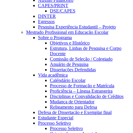
Auxílio Financeiro
CAPES/PRINT
DSE/CAPES
DINTER
Egressos
Pesquisa Experiência Estudantil – Projeto
Mestrado Profissional em Educação Escolar
Sobre o Programa
Objetivos e Histórico
Estrutura, Linhas de Pesquisa e Corpo
Docente
Comissão de Seleção / Colegiado
Anuário de Pesquisa
Dissertações Defendidas
Vida acadêmica
Caléndário Escolar
Processo de Formação e Matrícula
Proficiência – Língua Estrangeira
Disciplinas e Convalidação de Créditos
Mudança de Orientador
Religamento para Defesa
Defesa de Dissertação e Exemplar final
Estudante Especial
Processo Seletivo
Processo Seletivo