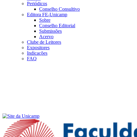
Periódicos
Conselho Consultivo
Editora FE-Unicamp
Sobre
Conselho Editorial
Submissões
Acervo
Clube de Leitores
Expositores
Indicações
FAQ
Menu