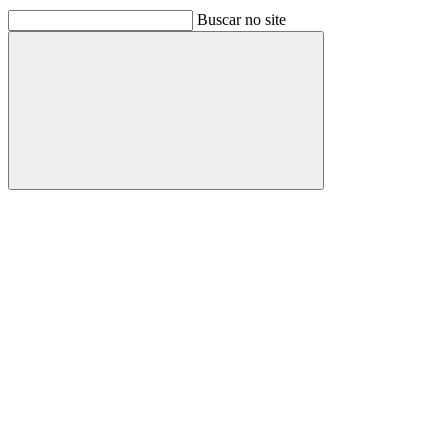
Buscar no site
Buscar
Link para o Facebook
Link para o Linkedin