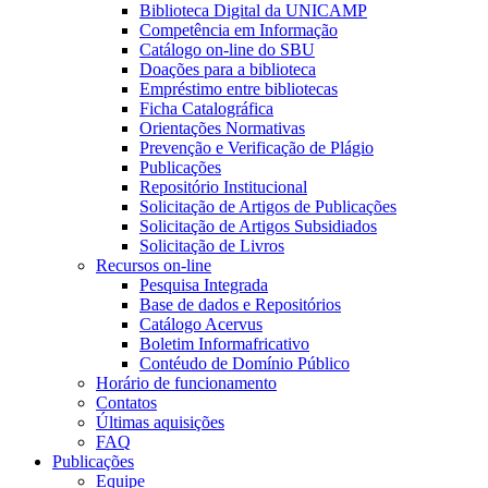
Biblioteca Digital da UNICAMP
Competência em Informação
Catálogo on-line do SBU
Doações para a biblioteca
Empréstimo entre bibliotecas
Ficha Catalográfica
Orientações Normativas
Prevenção e Verificação de Plágio
Publicações
Repositório Institucional
Solicitação de Artigos de Publicações
Solicitação de Artigos Subsidiados
Solicitação de Livros
Recursos on-line
Pesquisa Integrada
Base de dados e Repositórios
Catálogo Acervus
Boletim Informafricativo
Contéudo de Domínio Público
Horário de funcionamento
Contatos
Últimas aquisições
FAQ
Publicações
Equipe