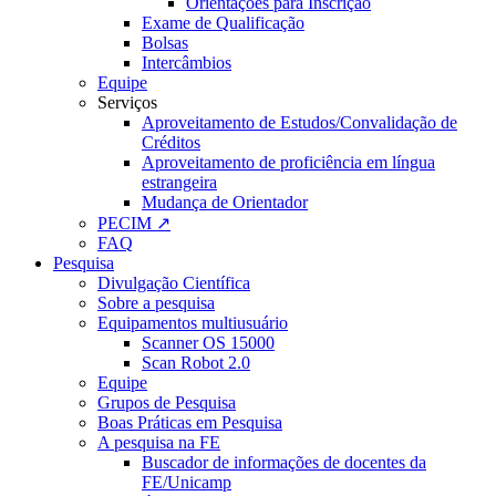
Orientações para Inscrição
Exame de Qualificação
Bolsas
Intercâmbios
Equipe
Serviços
Aproveitamento de Estudos/Convalidação de
Créditos
Aproveitamento de proficiência em língua
estrangeira
Mudança de Orientador
PECIM ↗
FAQ
Pesquisa
Divulgação Científica
Sobre a pesquisa
Equipamentos multiusuário
Scanner OS 15000
Scan Robot 2.0
Equipe
Grupos de Pesquisa
Boas Práticas em Pesquisa
A pesquisa na FE
Buscador de informações de docentes da
FE/Unicamp