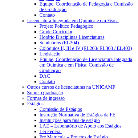
Equipe, Coordenação de Pedagogia e Comissão
de Graduação
Contato
Licenciatura Integrada em Química e em Física
Projeto Político Pedagógico
Grade Curricular
Horário Disciplinas Licenciaturas
Seminários (EL204)
Colóquios II, III e IV (EL203/ EL303 / EL403)
Legislação
Equipe, Coordenação de Licenciatura Integrada
em Química e em Física, Comissão de
Graduação
DAC
Contato
Outros cursos de licenciaturas na UNICAMP
Sobre a graduação
Formas de ingresso
Estágios
Comissão de Estágios
Instrução Normativa de Estágios da FE
Instituições para fins de estágio
LAE – Laboratório de Apoio aos Estágios
Lei Federal
Pré Matrícula – Projetos de Estágio