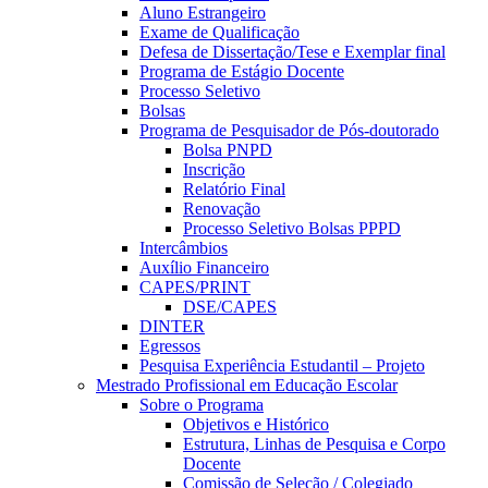
Aluno Estrangeiro
Exame de Qualificação
Defesa de Dissertação/Tese e Exemplar final
Programa de Estágio Docente
Processo Seletivo
Bolsas
Programa de Pesquisador de Pós-doutorado
Bolsa PNPD
Inscrição
Relatório Final
Renovação
Processo Seletivo Bolsas PPPD
Intercâmbios
Auxílio Financeiro
CAPES/PRINT
DSE/CAPES
DINTER
Egressos
Pesquisa Experiência Estudantil – Projeto
Mestrado Profissional em Educação Escolar
Sobre o Programa
Objetivos e Histórico
Estrutura, Linhas de Pesquisa e Corpo
Docente
Comissão de Seleção / Colegiado