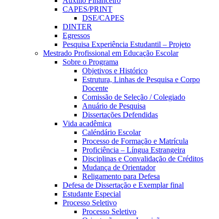
Auxílio Financeiro
CAPES/PRINT
DSE/CAPES
DINTER
Egressos
Pesquisa Experiência Estudantil – Projeto
Mestrado Profissional em Educação Escolar
Sobre o Programa
Objetivos e Histórico
Estrutura, Linhas de Pesquisa e Corpo
Docente
Comissão de Seleção / Colegiado
Anuário de Pesquisa
Dissertações Defendidas
Vida acadêmica
Caléndário Escolar
Processo de Formação e Matrícula
Proficiência – Língua Estrangeira
Disciplinas e Convalidação de Créditos
Mudança de Orientador
Religamento para Defesa
Defesa de Dissertação e Exemplar final
Estudante Especial
Processo Seletivo
Processo Seletivo