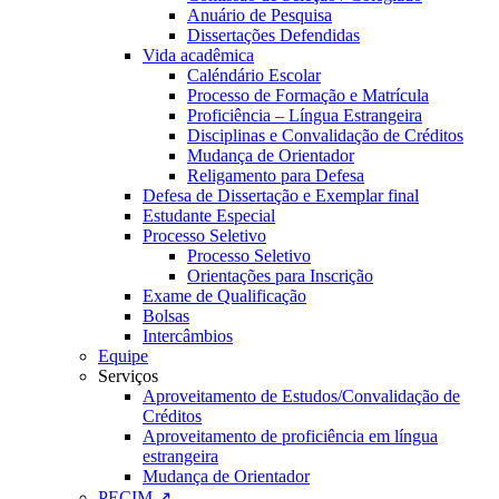
Anuário de Pesquisa
Dissertações Defendidas
Vida acadêmica
Caléndário Escolar
Processo de Formação e Matrícula
Proficiência – Língua Estrangeira
Disciplinas e Convalidação de Créditos
Mudança de Orientador
Religamento para Defesa
Defesa de Dissertação e Exemplar final
Estudante Especial
Processo Seletivo
Processo Seletivo
Orientações para Inscrição
Exame de Qualificação
Bolsas
Intercâmbios
Equipe
Serviços
Aproveitamento de Estudos/Convalidação de
Créditos
Aproveitamento de proficiência em língua
estrangeira
Mudança de Orientador
PECIM ↗