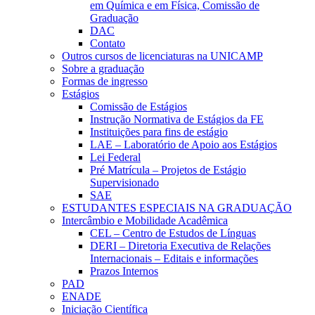
em Química e em Física, Comissão de
Graduação
DAC
Contato
Outros cursos de licenciaturas na UNICAMP
Sobre a graduação
Formas de ingresso
Estágios
Comissão de Estágios
Instrução Normativa de Estágios da FE
Instituições para fins de estágio
LAE – Laboratório de Apoio aos Estágios
Lei Federal
Pré Matrícula – Projetos de Estágio
Supervisionado
SAE
ESTUDANTES ESPECIAIS NA GRADUAÇÃO
Intercâmbio e Mobilidade Acadêmica
CEL – Centro de Estudos de Línguas
DERI – Diretoria Executiva de Relações
Internacionais – Editais e informações
Prazos Internos
PAD
ENADE
Iniciação Científica