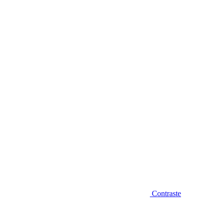
Diminuir fonte
Contraste