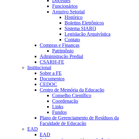
Docentes
Funcionários
Arquivo Setorial
Histórico
Boletins Eletrônicos
Sistema SIARQ
Legislação Arquivística
Contato
Compras e Finanças
Patrimônio
Administração Predial
CSARH-FE
Institucional
Sobre a FE
Documentos
CEDOC
Centro de Memória da Educação
Conselho Científico
Coordenação
Links
Fundos
Plano de Gerenciamento de Resíduos da
Faculdade de Educação
EAD
EAD