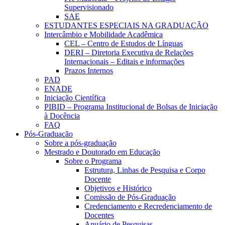
Supervisionado
SAE
ESTUDANTES ESPECIAIS NA GRADUAÇÃO
Intercâmbio e Mobilidade Acadêmica
CEL – Centro de Estudos de Línguas
DERI – Diretoria Executiva de Relações
Internacionais – Editais e informações
Prazos Internos
PAD
ENADE
Iniciação Científica
PIBID – Programa Institucional de Bolsas de Iniciação
à Docência
FAQ
Pós-Graduação
Sobre a pós-graduação
Mestrado e Doutorado em Educação
Sobre o Programa
Estrutura, Linhas de Pesquisa e Corpo
Docente
Objetivos e Histórico
Comissão de Pós-Graduação
Credenciamento e Recredenciamento de
Docentes
Anuário de Pesquisas