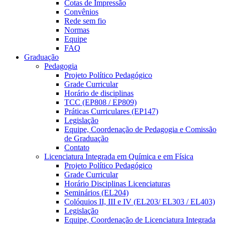
Cotas de Impressão
Convênios
Rede sem fio
Normas
Equipe
FAQ
Graduação
Pedagogia
Projeto Político Pedagógico
Grade Curricular
Horário de disciplinas
TCC (EP808 / EP809)
Práticas Curriculares (EP147)
Legislação
Equipe, Coordenação de Pedagogia e Comissão
de Graduação
Contato
Licenciatura Integrada em Química e em Física
Projeto Político Pedagógico
Grade Curricular
Horário Disciplinas Licenciaturas
Seminários (EL204)
Colóquios II, III e IV (EL203/ EL303 / EL403)
Legislação
Equipe, Coordenação de Licenciatura Integrada