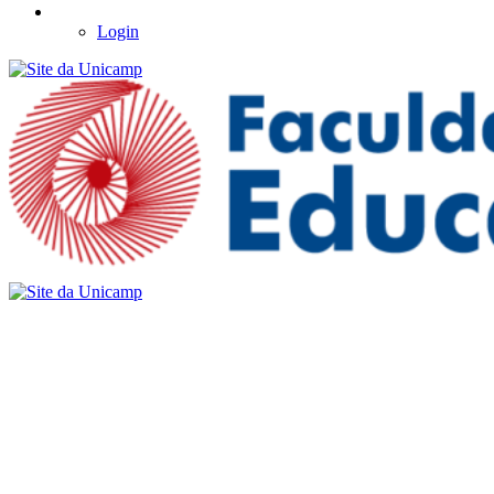
Login