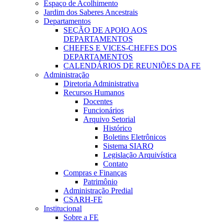
Espaço de Acolhimento
Jardim dos Saberes Ancestrais
Departamentos
SEÇÃO DE APOIO AOS
DEPARTAMENTOS
CHEFES E VICES-CHEFES DOS
DEPARTAMENTOS
CALENDÁRIOS DE REUNIÕES DA FE
Administração
Diretoria Administrativa
Recursos Humanos
Docentes
Funcionários
Arquivo Setorial
Histórico
Boletins Eletrônicos
Sistema SIARQ
Legislação Arquivística
Contato
Compras e Finanças
Patrimônio
Administração Predial
CSARH-FE
Institucional
Sobre a FE