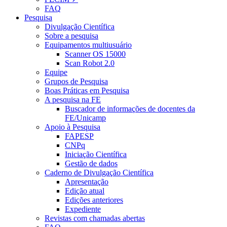
FAQ
Pesquisa
Divulgação Científica
Sobre a pesquisa
Equipamentos multiusuário
Scanner OS 15000
Scan Robot 2.0
Equipe
Grupos de Pesquisa
Boas Práticas em Pesquisa
A pesquisa na FE
Buscador de informações de docentes da
FE/Unicamp
Apoio à Pesquisa
FAPESP
CNPq
Iniciação Científica
Gestão de dados
Caderno de Divulgação Científica
Apresentação
Edição atual
Edições anteriores
Expediente
Revistas com chamadas abertas