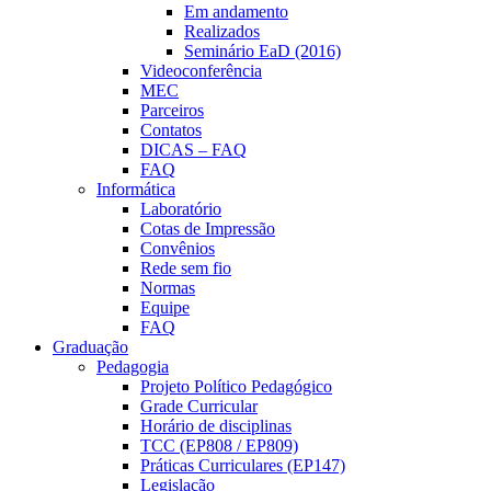
Em andamento
Realizados
Seminário EaD (2016)
Videoconferência
MEC
Parceiros
Contatos
DICAS – FAQ
FAQ
Informática
Laboratório
Cotas de Impressão
Convênios
Rede sem fio
Normas
Equipe
FAQ
Graduação
Pedagogia
Projeto Político Pedagógico
Grade Curricular
Horário de disciplinas
TCC (EP808 / EP809)
Práticas Curriculares (EP147)
Legislação