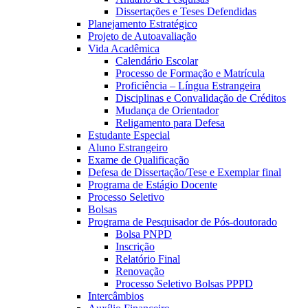
Dissertações e Teses Defendidas
Planejamento Estratégico
Projeto de Autoavaliação
Vida Acadêmica
Calendário Escolar
Processo de Formação e Matrícula
Proficiência – Língua Estrangeira
Disciplinas e Convalidação de Créditos
Mudança de Orientador
Religamento para Defesa
Estudante Especial
Aluno Estrangeiro
Exame de Qualificação
Defesa de Dissertação/Tese e Exemplar final
Programa de Estágio Docente
Processo Seletivo
Bolsas
Programa de Pesquisador de Pós-doutorado
Bolsa PNPD
Inscrição
Relatório Final
Renovação
Processo Seletivo Bolsas PPPD
Intercâmbios