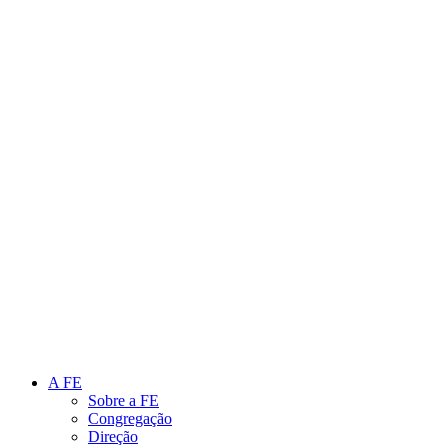
Link para o Instagram
Link para o Youtube
A FE
Sobre a FE
Congregação
Direção