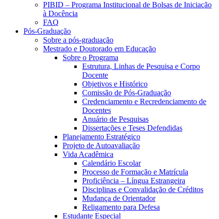
PIBID – Programa Institucional de Bolsas de Iniciação
à Docência
FAQ
Pós-Graduação
Sobre a pós-graduação
Mestrado e Doutorado em Educação
Sobre o Programa
Estrutura, Linhas de Pesquisa e Corpo
Docente
Objetivos e Histórico
Comissão de Pós-Graduação
Credenciamento e Recredenciamento de
Docentes
Anuário de Pesquisas
Dissertações e Teses Defendidas
Planejamento Estratégico
Projeto de Autoavaliação
Vida Acadêmica
Calendário Escolar
Processo de Formação e Matrícula
Proficiência – Língua Estrangeira
Disciplinas e Convalidação de Créditos
Mudança de Orientador
Religamento para Defesa
Estudante Especial