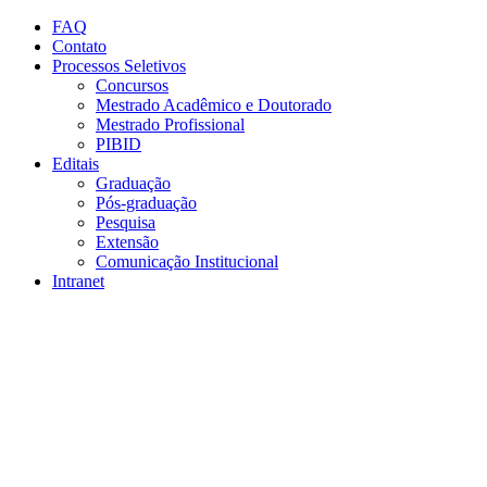
Conteúdo principal
Menu principal
Rodapé
FAQ
Contato
Processos Seletivos
Concursos
Mestrado Acadêmico e Doutorado
Mestrado Profissional
PIBID
Editais
Graduação
Pós-graduação
Pesquisa
Extensão
Comunicação Institucional
Intranet
Aumentar fonte
Diminuir fonte