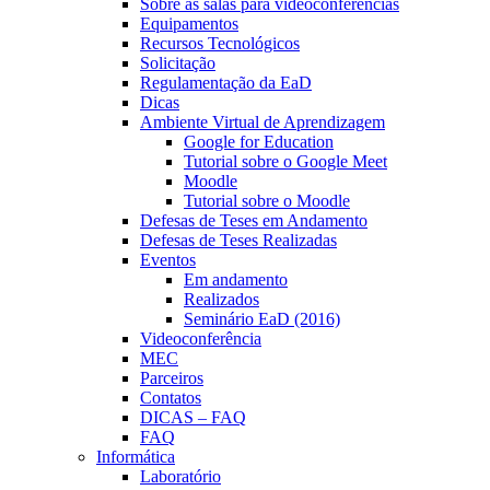
Sobre as salas para videoconferências
Equipamentos
Recursos Tecnológicos
Solicitação
Regulamentação da EaD
Dicas
Ambiente Virtual de Aprendizagem
Google for Education
Tutorial sobre o Google Meet
Moodle
Tutorial sobre o Moodle
Defesas de Teses em Andamento
Defesas de Teses Realizadas
Eventos
Em andamento
Realizados
Seminário EaD (2016)
Videoconferência
MEC
Parceiros
Contatos
DICAS – FAQ
FAQ
Informática
Laboratório