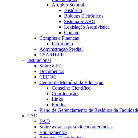
Arquivo Setorial
Histórico
Boletins Eletrônicos
Sistema SIARQ
Legislação Arquivística
Contato
Compras e Finanças
Patrimônio
Administração Predial
CSARH-FE
Institucional
Sobre a FE
Documentos
CEDOC
Centro de Memória da Educação
Conselho Científico
Coordenação
Links
Fundos
Plano de Gerenciamento de Resíduos da Faculdad
EAD
EAD
Sobre as salas para videoconferências
Equipamentos
Recursos Tecnológicos