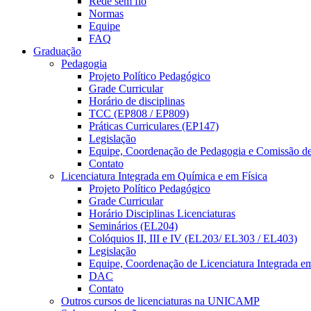
Rede sem fio
Normas
Equipe
FAQ
Graduação
Pedagogia
Projeto Político Pedagógico
Grade Curricular
Horário de disciplinas
TCC (EP808 / EP809)
Práticas Curriculares (EP147)
Legislação
Equipe, Coordenação de Pedagogia e Comissão d
Contato
Licenciatura Integrada em Química e em Física
Projeto Político Pedagógico
Grade Curricular
Horário Disciplinas Licenciaturas
Seminários (EL204)
Colóquios II, III e IV (EL203/ EL303 / EL403)
Legislação
Equipe, Coordenação de Licenciatura Integrada e
DAC
Contato
Outros cursos de licenciaturas na UNICAMP