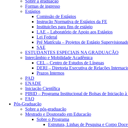
Sobre a graduação
Formas de ingresso
Estágios
Comissão de Estágios
Instrução Normativa de Estágios da FE
Instituições para fins de estágio
LAE – Laboratório de Apoio aos Estágios
Lei Federal
Pré Matrícula – Projetos de Estágio Supervisionad
SAE
ESTUDANTES ESPECIAIS NA GRADUAÇÃO
Intercâmbio e Mobilidade Acadêmica
CEL – Centro de Estudos de Línguas
DERI – Diretoria Executiva de Relações Internacio
Prazos Internos
PAD
ENADE
Iniciação Científica
PIBID – Programa Institucional de Bolsas de Iniciação 
FAQ
Pós-Graduação
Sobre a pós-graduação
Mestrado e Doutorado em Educação
Sobre o Programa
Estrutura, Linhas de Pesquisa e Corpo Doce