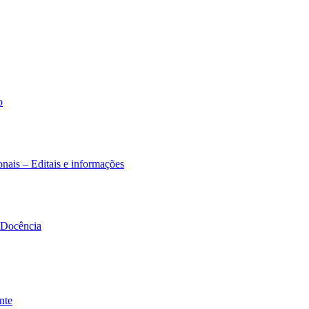
o
nais – Editais e informações
à Docência
nte