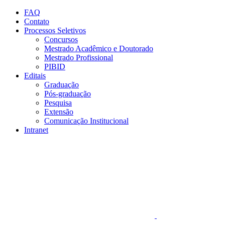
Conteúdo principal
Menu principal
Rodapé
FAQ
Contato
Processos Seletivos
Concursos
Mestrado Acadêmico e Doutorado
Mestrado Profissional
PIBID
Editais
Graduação
Pós-graduação
Pesquisa
Extensão
Comunicação Institucional
Intranet
Aumentar fonte