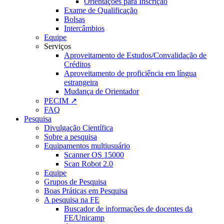
Orientações para Inscrição
Exame de Qualificação
Bolsas
Intercâmbios
Equipe
Serviços
Aproveitamento de Estudos/Convalidação de
Créditos
Aproveitamento de proficiência em língua
estrangeira
Mudança de Orientador
PECIM ↗
FAQ
Pesquisa
Divulgação Científica
Sobre a pesquisa
Equipamentos multiusuário
Scanner OS 15000
Scan Robot 2.0
Equipe
Grupos de Pesquisa
Boas Práticas em Pesquisa
A pesquisa na FE
Buscador de informações de docentes da
FE/Unicamp