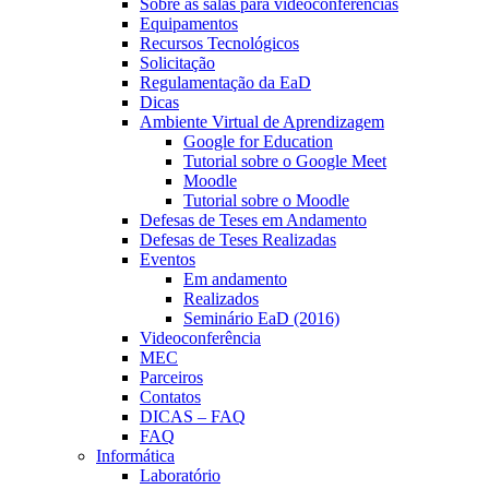
Sobre as salas para videoconferências
Equipamentos
Recursos Tecnológicos
Solicitação
Regulamentação da EaD
Dicas
Ambiente Virtual de Aprendizagem
Google for Education
Tutorial sobre o Google Meet
Moodle
Tutorial sobre o Moodle
Defesas de Teses em Andamento
Defesas de Teses Realizadas
Eventos
Em andamento
Realizados
Seminário EaD (2016)
Videoconferência
MEC
Parceiros
Contatos
DICAS – FAQ
FAQ
Informática
Laboratório