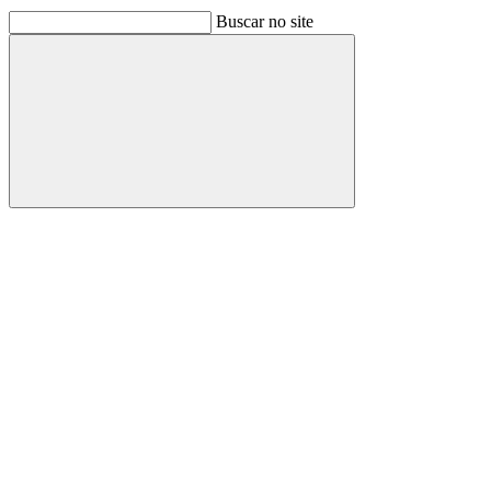
Buscar no site
Buscar
Link para o Facebook
Link para o Linkedin