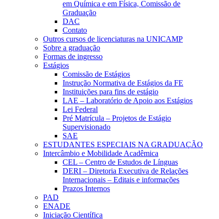
em Química e em Física, Comissão de
Graduação
DAC
Contato
Outros cursos de licenciaturas na UNICAMP
Sobre a graduação
Formas de ingresso
Estágios
Comissão de Estágios
Instrução Normativa de Estágios da FE
Instituições para fins de estágio
LAE – Laboratório de Apoio aos Estágios
Lei Federal
Pré Matrícula – Projetos de Estágio
Supervisionado
SAE
ESTUDANTES ESPECIAIS NA GRADUAÇÃO
Intercâmbio e Mobilidade Acadêmica
CEL – Centro de Estudos de Línguas
DERI – Diretoria Executiva de Relações
Internacionais – Editais e informações
Prazos Internos
PAD
ENADE
Iniciação Científica