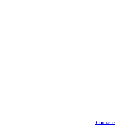
Diminuir fonte
Contraste