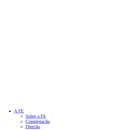
Link para o Instagram
Link para o Youtube
A FE
Sobre a FE
Congregação
Direção