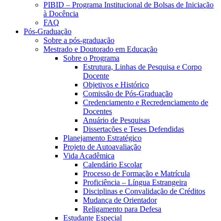
PIBID – Programa Institucional de Bolsas de Iniciação
à Docência
FAQ
Pós-Graduação
Sobre a pós-graduação
Mestrado e Doutorado em Educação
Sobre o Programa
Estrutura, Linhas de Pesquisa e Corpo
Docente
Objetivos e Histórico
Comissão de Pós-Graduação
Credenciamento e Recredenciamento de
Docentes
Anuário de Pesquisas
Dissertações e Teses Defendidas
Planejamento Estratégico
Projeto de Autoavaliação
Vida Acadêmica
Calendário Escolar
Processo de Formação e Matrícula
Proficiência – Língua Estrangeira
Disciplinas e Convalidação de Créditos
Mudança de Orientador
Religamento para Defesa
Estudante Especial