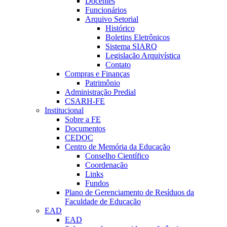
Docentes
Funcionários
Arquivo Setorial
Histórico
Boletins Eletrônicos
Sistema SIARQ
Legislação Arquivística
Contato
Compras e Finanças
Patrimônio
Administração Predial
CSARH-FE
Institucional
Sobre a FE
Documentos
CEDOC
Centro de Memória da Educação
Conselho Científico
Coordenação
Links
Fundos
Plano de Gerenciamento de Resíduos da
Faculdade de Educação
EAD
EAD