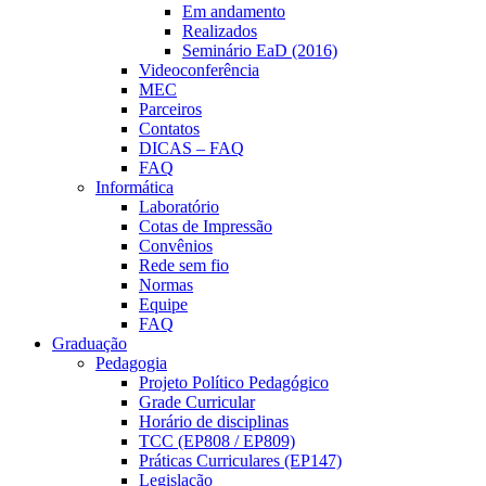
Em andamento
Realizados
Seminário EaD (2016)
Videoconferência
MEC
Parceiros
Contatos
DICAS – FAQ
FAQ
Informática
Laboratório
Cotas de Impressão
Convênios
Rede sem fio
Normas
Equipe
FAQ
Graduação
Pedagogia
Projeto Político Pedagógico
Grade Curricular
Horário de disciplinas
TCC (EP808 / EP809)
Práticas Curriculares (EP147)
Legislação