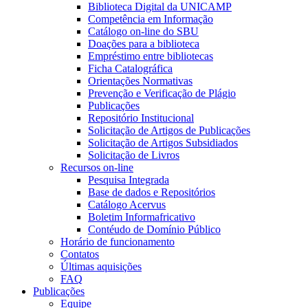
Biblioteca Digital da UNICAMP
Competência em Informação
Catálogo on-line do SBU
Doações para a biblioteca
Empréstimo entre bibliotecas
Ficha Catalográfica
Orientações Normativas
Prevenção e Verificação de Plágio
Publicações
Repositório Institucional
Solicitação de Artigos de Publicações
Solicitação de Artigos Subsidiados
Solicitação de Livros
Recursos on-line
Pesquisa Integrada
Base de dados e Repositórios
Catálogo Acervus
Boletim Informafricativo
Contéudo de Domínio Público
Horário de funcionamento
Contatos
Últimas aquisições
FAQ
Publicações
Equipe