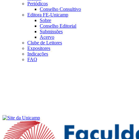
Periódicos
Conselho Consultivo
Editora FE-Unicamp
Sobre
Conselho Editorial
Submissões
Acervo
Clube de Leitores
Expositores
Indicações
FAQ
Menu