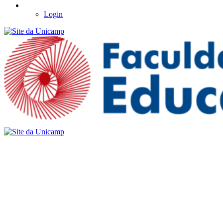
Login