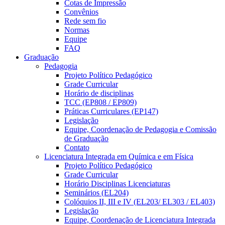
Cotas de Impressão
Convênios
Rede sem fio
Normas
Equipe
FAQ
Graduação
Pedagogia
Projeto Político Pedagógico
Grade Curricular
Horário de disciplinas
TCC (EP808 / EP809)
Práticas Curriculares (EP147)
Legislação
Equipe, Coordenação de Pedagogia e Comissão
de Graduação
Contato
Licenciatura Integrada em Química e em Física
Projeto Político Pedagógico
Grade Curricular
Horário Disciplinas Licenciaturas
Seminários (EL204)
Colóquios II, III e IV (EL203/ EL303 / EL403)
Legislação
Equipe, Coordenação de Licenciatura Integrada