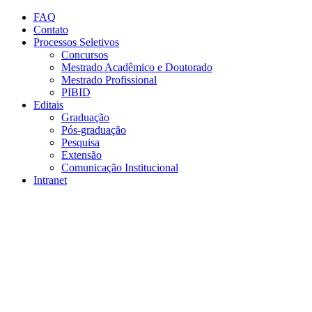
Conteúdo principal
Menu principal
Rodapé
FAQ
Contato
Processos Seletivos
Concursos
Mestrado Acadêmico e Doutorado
Mestrado Profissional
PIBID
Editais
Graduação
Pós-graduação
Pesquisa
Extensão
Comunicação Institucional
Intranet
Aumentar fonte
Diminuir fonte