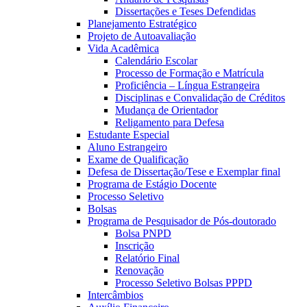
Dissertações e Teses Defendidas
Planejamento Estratégico
Projeto de Autoavaliação
Vida Acadêmica
Calendário Escolar
Processo de Formação e Matrícula
Proficiência – Língua Estrangeira
Disciplinas e Convalidação de Créditos
Mudança de Orientador
Religamento para Defesa
Estudante Especial
Aluno Estrangeiro
Exame de Qualificação
Defesa de Dissertação/Tese e Exemplar final
Programa de Estágio Docente
Processo Seletivo
Bolsas
Programa de Pesquisador de Pós-doutorado
Bolsa PNPD
Inscrição
Relatório Final
Renovação
Processo Seletivo Bolsas PPPD
Intercâmbios