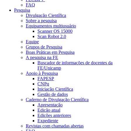
FAQ
Pesquisa
Divulgação Científica
Sobre a pesquisa
Equipamentos multiusuário
Scanner OS 15000
Scan Robot 2.0
Equipe
Grupos de Pesquisa
Boas Práticas em Pesquisa
A pesquisa na FE
Buscador de informações de docentes da
FE/Unicamp
Apoio à Pesquisa
FAPESP
CNPq
Iniciação Científica
Gestão de dados
Caderno de Divulgação Científica
Apresentação
Edição atual
Edições anteriores
Expediente
Revistas com chamadas abertas