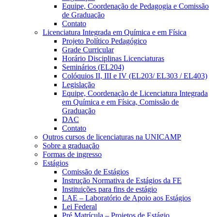
Equipe, Coordenação de Pedagogia e Comissão
de Graduação
Contato
Licenciatura Integrada em Química e em Física
Projeto Político Pedagógico
Grade Curricular
Horário Disciplinas Licenciaturas
Seminários (EL204)
Colóquios II, III e IV (EL203/ EL303 / EL403)
Legislação
Equipe, Coordenação de Licenciatura Integrada
em Química e em Física, Comissão de
Graduação
DAC
Contato
Outros cursos de licenciaturas na UNICAMP
Sobre a graduação
Formas de ingresso
Estágios
Comissão de Estágios
Instrução Normativa de Estágios da FE
Instituições para fins de estágio
LAE – Laboratório de Apoio aos Estágios
Lei Federal
Pré Matrícula – Projetos de Estágio