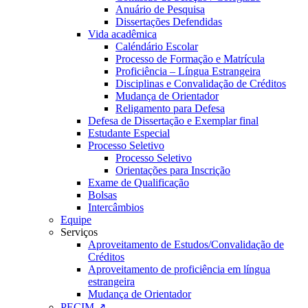
Anuário de Pesquisa
Dissertações Defendidas
Vida acadêmica
Caléndário Escolar
Processo de Formação e Matrícula
Proficiência – Língua Estrangeira
Disciplinas e Convalidação de Créditos
Mudança de Orientador
Religamento para Defesa
Defesa de Dissertação e Exemplar final
Estudante Especial
Processo Seletivo
Processo Seletivo
Orientações para Inscrição
Exame de Qualificação
Bolsas
Intercâmbios
Equipe
Serviços
Aproveitamento de Estudos/Convalidação de
Créditos
Aproveitamento de proficiência em língua
estrangeira
Mudança de Orientador
PECIM ↗