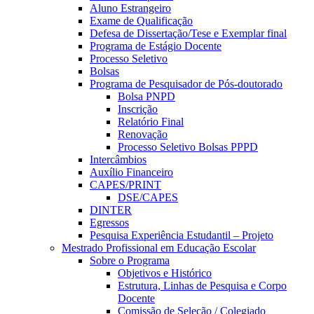
Aluno Estrangeiro
Exame de Qualificação
Defesa de Dissertação/Tese e Exemplar final
Programa de Estágio Docente
Processo Seletivo
Bolsas
Programa de Pesquisador de Pós-doutorado
Bolsa PNPD
Inscrição
Relatório Final
Renovação
Processo Seletivo Bolsas PPPD
Intercâmbios
Auxílio Financeiro
CAPES/PRINT
DSE/CAPES
DINTER
Egressos
Pesquisa Experiência Estudantil – Projeto
Mestrado Profissional em Educação Escolar
Sobre o Programa
Objetivos e Histórico
Estrutura, Linhas de Pesquisa e Corpo
Docente
Comissão de Seleção / Colegiado