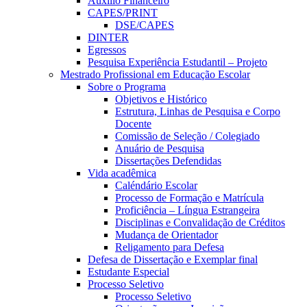
Auxílio Financeiro
CAPES/PRINT
DSE/CAPES
DINTER
Egressos
Pesquisa Experiência Estudantil – Projeto
Mestrado Profissional em Educação Escolar
Sobre o Programa
Objetivos e Histórico
Estrutura, Linhas de Pesquisa e Corpo
Docente
Comissão de Seleção / Colegiado
Anuário de Pesquisa
Dissertações Defendidas
Vida acadêmica
Caléndário Escolar
Processo de Formação e Matrícula
Proficiência – Língua Estrangeira
Disciplinas e Convalidação de Créditos
Mudança de Orientador
Religamento para Defesa
Defesa de Dissertação e Exemplar final
Estudante Especial
Processo Seletivo
Processo Seletivo