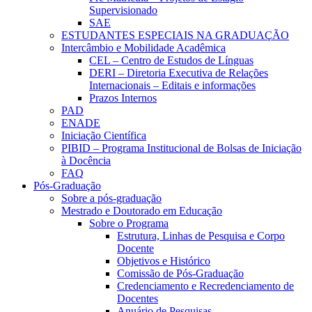
Supervisionado
SAE
ESTUDANTES ESPECIAIS NA GRADUAÇÃO
Intercâmbio e Mobilidade Acadêmica
CEL – Centro de Estudos de Línguas
DERI – Diretoria Executiva de Relações
Internacionais – Editais e informações
Prazos Internos
PAD
ENADE
Iniciação Científica
PIBID – Programa Institucional de Bolsas de Iniciação
à Docência
FAQ
Pós-Graduação
Sobre a pós-graduação
Mestrado e Doutorado em Educação
Sobre o Programa
Estrutura, Linhas de Pesquisa e Corpo
Docente
Objetivos e Histórico
Comissão de Pós-Graduação
Credenciamento e Recredenciamento de
Docentes
Anuário de Pesquisas