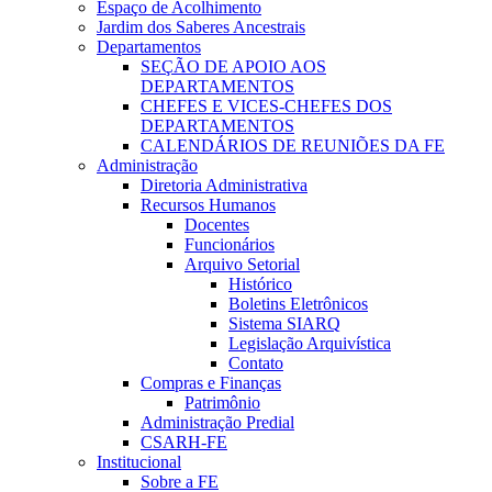
Espaço de Acolhimento
Jardim dos Saberes Ancestrais
Departamentos
SEÇÃO DE APOIO AOS
DEPARTAMENTOS
CHEFES E VICES-CHEFES DOS
DEPARTAMENTOS
CALENDÁRIOS DE REUNIÕES DA FE
Administração
Diretoria Administrativa
Recursos Humanos
Docentes
Funcionários
Arquivo Setorial
Histórico
Boletins Eletrônicos
Sistema SIARQ
Legislação Arquivística
Contato
Compras e Finanças
Patrimônio
Administração Predial
CSARH-FE
Institucional
Sobre a FE