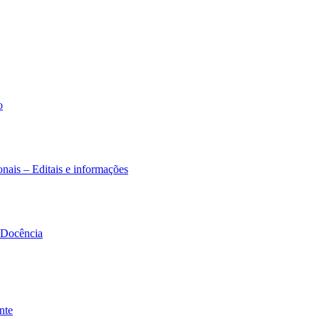
o
nais – Editais e informações
à Docência
nte