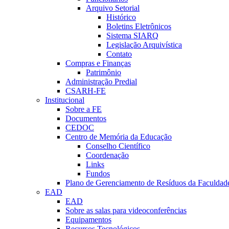
Arquivo Setorial
Histórico
Boletins Eletrônicos
Sistema SIARQ
Legislação Arquivística
Contato
Compras e Finanças
Patrimônio
Administração Predial
CSARH-FE
Institucional
Sobre a FE
Documentos
CEDOC
Centro de Memória da Educação
Conselho Científico
Coordenação
Links
Fundos
Plano de Gerenciamento de Resíduos da Faculdad
EAD
EAD
Sobre as salas para videoconferências
Equipamentos
Recursos Tecnológicos