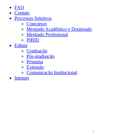
Conteúdo principal
Menu principal
Rodapé
FAQ
Contato
Processos Seletivos
Concursos
Mestrado Acadêmico e Doutorado
Mestrado Profissional
PIBID
Editais
Graduação
Pós-graduação
Pesquisa
Extensão
Comunicação Institucional
Intranet
Aumentar fonte