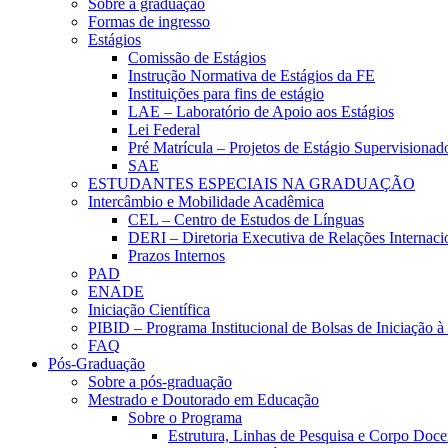
Sobre a graduação
Formas de ingresso
Estágios
Comissão de Estágios
Instrução Normativa de Estágios da FE
Instituições para fins de estágio
LAE – Laboratório de Apoio aos Estágios
Lei Federal
Pré Matrícula – Projetos de Estágio Supervisionad
SAE
ESTUDANTES ESPECIAIS NA GRADUAÇÃO
Intercâmbio e Mobilidade Acadêmica
CEL – Centro de Estudos de Línguas
DERI – Diretoria Executiva de Relações Internacio
Prazos Internos
PAD
ENADE
Iniciação Científica
PIBID – Programa Institucional de Bolsas de Iniciação 
FAQ
Pós-Graduação
Sobre a pós-graduação
Mestrado e Doutorado em Educação
Sobre o Programa
Estrutura, Linhas de Pesquisa e Corpo Doce