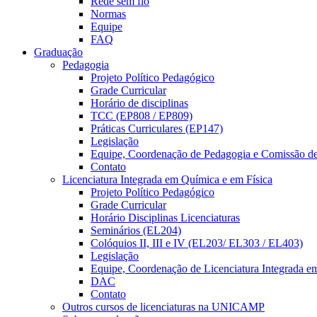
Rede sem fio
Normas
Equipe
FAQ
Graduação
Pedagogia
Projeto Político Pedagógico
Grade Curricular
Horário de disciplinas
TCC (EP808 / EP809)
Práticas Curriculares (EP147)
Legislação
Equipe, Coordenação de Pedagogia e Comissão d
Contato
Licenciatura Integrada em Química e em Física
Projeto Político Pedagógico
Grade Curricular
Horário Disciplinas Licenciaturas
Seminários (EL204)
Colóquios II, III e IV (EL203/ EL303 / EL403)
Legislação
Equipe, Coordenação de Licenciatura Integrada e
DAC
Contato
Outros cursos de licenciaturas na UNICAMP