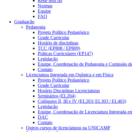
Rede sem fio
Normas
Equipe
FAQ
Graduação
Pedagogia
Projeto Político Pedagógico
Grade Curricular
Horário de disciplinas
TCC (EP808 / EP809)
Práticas Curriculares (EP147)
Legislação
Equipe, Coordenação de Pedagogia e Comissão d
Contato
Licenciatura Integrada em Química e em Física
Projeto Político Pedagógico
Grade Curricular
Horário Disciplinas Licenciaturas
Seminários (EL204)
Colóquios II, III e IV (EL203/ EL303 / EL403)
Legislação
Equipe, Coordenação de Licenciatura Integrada e
DAC
Contato
Outros cursos de licenciaturas na UNICAMP