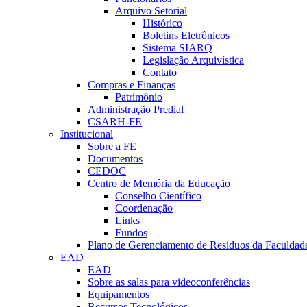
Arquivo Setorial
Histórico
Boletins Eletrônicos
Sistema SIARQ
Legislação Arquivística
Contato
Compras e Finanças
Patrimônio
Administração Predial
CSARH-FE
Institucional
Sobre a FE
Documentos
CEDOC
Centro de Memória da Educação
Conselho Científico
Coordenação
Links
Fundos
Plano de Gerenciamento de Resíduos da Faculdad
EAD
EAD
Sobre as salas para videoconferências
Equipamentos
Recursos Tecnológicos