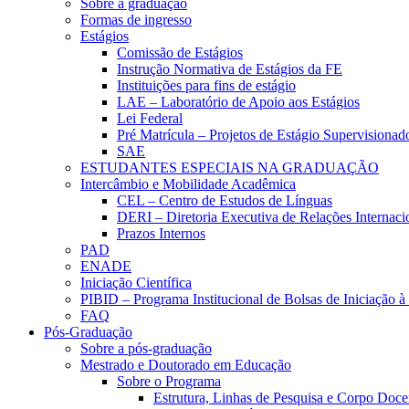
Sobre a graduação
Formas de ingresso
Estágios
Comissão de Estágios
Instrução Normativa de Estágios da FE
Instituições para fins de estágio
LAE – Laboratório de Apoio aos Estágios
Lei Federal
Pré Matrícula – Projetos de Estágio Supervisionad
SAE
ESTUDANTES ESPECIAIS NA GRADUAÇÃO
Intercâmbio e Mobilidade Acadêmica
CEL – Centro de Estudos de Línguas
DERI – Diretoria Executiva de Relações Internacio
Prazos Internos
PAD
ENADE
Iniciação Científica
PIBID – Programa Institucional de Bolsas de Iniciação 
FAQ
Pós-Graduação
Sobre a pós-graduação
Mestrado e Doutorado em Educação
Sobre o Programa
Estrutura, Linhas de Pesquisa e Corpo Doce