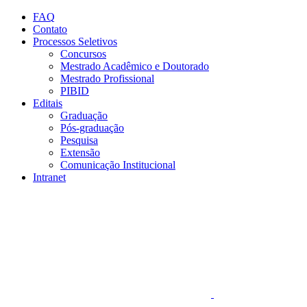
Conteúdo principal
Menu principal
Rodapé
FAQ
Contato
Processos Seletivos
Concursos
Mestrado Acadêmico e Doutorado
Mestrado Profissional
PIBID
Editais
Graduação
Pós-graduação
Pesquisa
Extensão
Comunicação Institucional
Intranet
Aumentar fonte