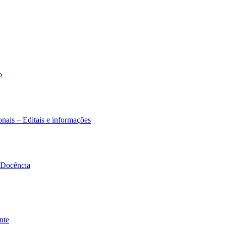
o
nais – Editais e informações
à Docência
nte