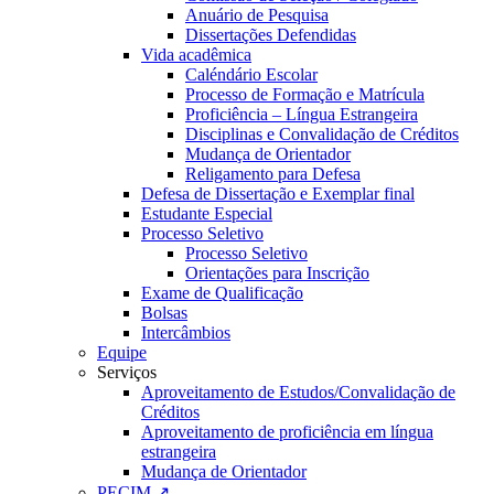
Anuário de Pesquisa
Dissertações Defendidas
Vida acadêmica
Caléndário Escolar
Processo de Formação e Matrícula
Proficiência – Língua Estrangeira
Disciplinas e Convalidação de Créditos
Mudança de Orientador
Religamento para Defesa
Defesa de Dissertação e Exemplar final
Estudante Especial
Processo Seletivo
Processo Seletivo
Orientações para Inscrição
Exame de Qualificação
Bolsas
Intercâmbios
Equipe
Serviços
Aproveitamento de Estudos/Convalidação de
Créditos
Aproveitamento de proficiência em língua
estrangeira
Mudança de Orientador
PECIM ↗