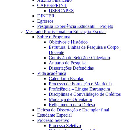
Auxílio Financeiro
CAPES/PRINT
DSE/CAPES
DINTER
Egressos
Pesquisa Experiência Estudantil – Projeto
Mestrado Profissional em Educação Escolar
Sobre o Programa
Objetivos e Histórico
Estrutura, Linhas de Pesquisa e Corpo
Docente
Comissão de Seleção / Colegiado
Anuário de Pesquisa
Dissertações Defendidas
Vida acadêmica
Caléndário Escolar
Processo de Formação e Matrícula
Proficiência – Língua Estrangeira
Disciplinas e Convalidação de Créditos
Mudança de Orientador
Religamento para Defesa
Defesa de Dissertação e Exemplar final
Estudante Especial
Processo Seletivo
Processo Seletivo