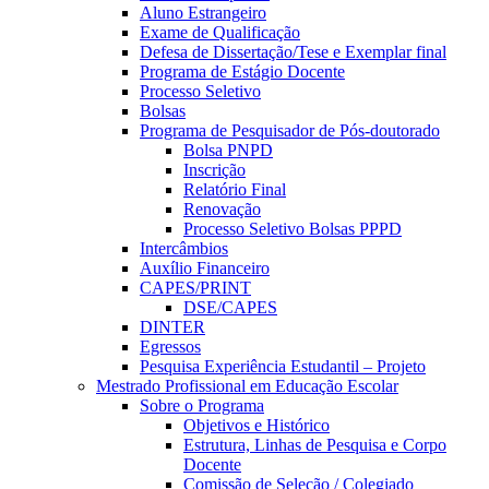
Aluno Estrangeiro
Exame de Qualificação
Defesa de Dissertação/Tese e Exemplar final
Programa de Estágio Docente
Processo Seletivo
Bolsas
Programa de Pesquisador de Pós-doutorado
Bolsa PNPD
Inscrição
Relatório Final
Renovação
Processo Seletivo Bolsas PPPD
Intercâmbios
Auxílio Financeiro
CAPES/PRINT
DSE/CAPES
DINTER
Egressos
Pesquisa Experiência Estudantil – Projeto
Mestrado Profissional em Educação Escolar
Sobre o Programa
Objetivos e Histórico
Estrutura, Linhas de Pesquisa e Corpo
Docente
Comissão de Seleção / Colegiado