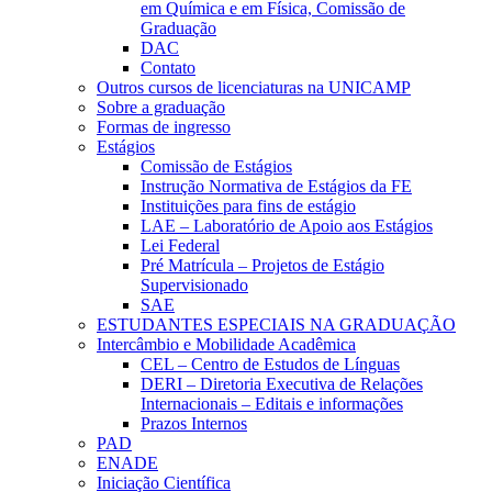
em Química e em Física, Comissão de
Graduação
DAC
Contato
Outros cursos de licenciaturas na UNICAMP
Sobre a graduação
Formas de ingresso
Estágios
Comissão de Estágios
Instrução Normativa de Estágios da FE
Instituições para fins de estágio
LAE – Laboratório de Apoio aos Estágios
Lei Federal
Pré Matrícula – Projetos de Estágio
Supervisionado
SAE
ESTUDANTES ESPECIAIS NA GRADUAÇÃO
Intercâmbio e Mobilidade Acadêmica
CEL – Centro de Estudos de Línguas
DERI – Diretoria Executiva de Relações
Internacionais – Editais e informações
Prazos Internos
PAD
ENADE
Iniciação Científica