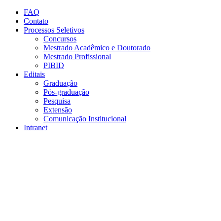
Conteúdo principal
Menu principal
Rodapé
FAQ
Contato
Processos Seletivos
Concursos
Mestrado Acadêmico e Doutorado
Mestrado Profissional
PIBID
Editais
Graduação
Pós-graduação
Pesquisa
Extensão
Comunicação Institucional
Intranet
Aumentar fonte
Diminuir fonte