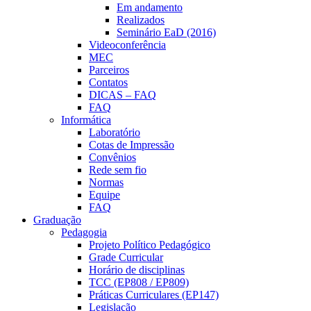
Em andamento
Realizados
Seminário EaD (2016)
Videoconferência
MEC
Parceiros
Contatos
DICAS – FAQ
FAQ
Informática
Laboratório
Cotas de Impressão
Convênios
Rede sem fio
Normas
Equipe
FAQ
Graduação
Pedagogia
Projeto Político Pedagógico
Grade Curricular
Horário de disciplinas
TCC (EP808 / EP809)
Práticas Curriculares (EP147)
Legislação