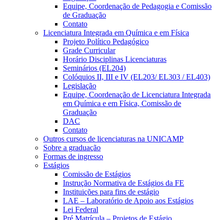
Equipe, Coordenação de Pedagogia e Comissão
de Graduação
Contato
Licenciatura Integrada em Química e em Física
Projeto Político Pedagógico
Grade Curricular
Horário Disciplinas Licenciaturas
Seminários (EL204)
Colóquios II, III e IV (EL203/ EL303 / EL403)
Legislação
Equipe, Coordenação de Licenciatura Integrada
em Química e em Física, Comissão de
Graduação
DAC
Contato
Outros cursos de licenciaturas na UNICAMP
Sobre a graduação
Formas de ingresso
Estágios
Comissão de Estágios
Instrução Normativa de Estágios da FE
Instituições para fins de estágio
LAE – Laboratório de Apoio aos Estágios
Lei Federal
Pré Matrícula – Projetos de Estágio