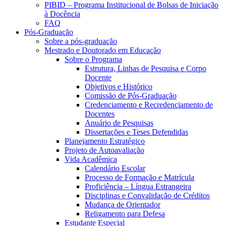
PIBID – Programa Institucional de Bolsas de Iniciação
à Docência
FAQ
Pós-Graduação
Sobre a pós-graduação
Mestrado e Doutorado em Educação
Sobre o Programa
Estrutura, Linhas de Pesquisa e Corpo
Docente
Objetivos e Histórico
Comissão de Pós-Graduação
Credenciamento e Recredenciamento de
Docentes
Anuário de Pesquisas
Dissertações e Teses Defendidas
Planejamento Estratégico
Projeto de Autoavaliação
Vida Acadêmica
Calendário Escolar
Processo de Formação e Matrícula
Proficiência – Língua Estrangeira
Disciplinas e Convalidação de Créditos
Mudança de Orientador
Religamento para Defesa
Estudante Especial