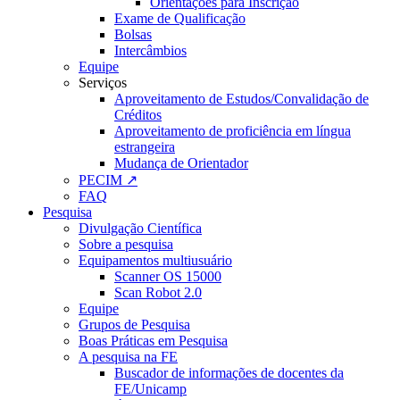
Orientações para Inscrição
Exame de Qualificação
Bolsas
Intercâmbios
Equipe
Serviços
Aproveitamento de Estudos/Convalidação de
Créditos
Aproveitamento de proficiência em língua
estrangeira
Mudança de Orientador
PECIM ↗
FAQ
Pesquisa
Divulgação Científica
Sobre a pesquisa
Equipamentos multiusuário
Scanner OS 15000
Scan Robot 2.0
Equipe
Grupos de Pesquisa
Boas Práticas em Pesquisa
A pesquisa na FE
Buscador de informações de docentes da
FE/Unicamp