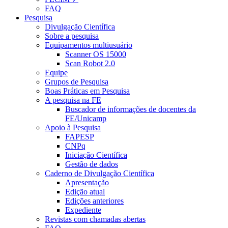
FAQ
Pesquisa
Divulgação Científica
Sobre a pesquisa
Equipamentos multiusuário
Scanner OS 15000
Scan Robot 2.0
Equipe
Grupos de Pesquisa
Boas Práticas em Pesquisa
A pesquisa na FE
Buscador de informações de docentes da
FE/Unicamp
Apoio à Pesquisa
FAPESP
CNPq
Iniciação Científica
Gestão de dados
Caderno de Divulgação Científica
Apresentação
Edição atual
Edições anteriores
Expediente
Revistas com chamadas abertas