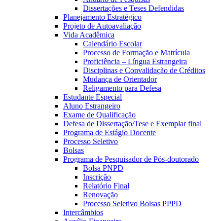
Dissertações e Teses Defendidas
Planejamento Estratégico
Projeto de Autoavaliação
Vida Acadêmica
Calendário Escolar
Processo de Formação e Matrícula
Proficiência – Língua Estrangeira
Disciplinas e Convalidação de Créditos
Mudança de Orientador
Religamento para Defesa
Estudante Especial
Aluno Estrangeiro
Exame de Qualificação
Defesa de Dissertação/Tese e Exemplar final
Programa de Estágio Docente
Processo Seletivo
Bolsas
Programa de Pesquisador de Pós-doutorado
Bolsa PNPD
Inscrição
Relatório Final
Renovação
Processo Seletivo Bolsas PPPD
Intercâmbios