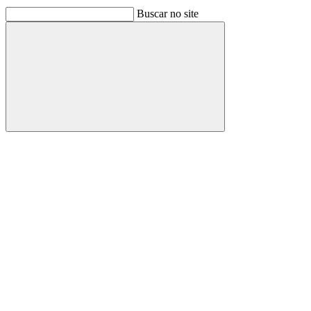
Buscar no site
Buscar
Link para o Facebook
Link para o Linkedin