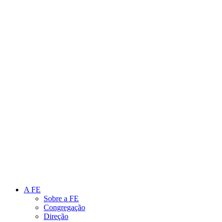
Link para o Instagram
Link para o Youtube
A FE
Sobre a FE
Congregação
Direção