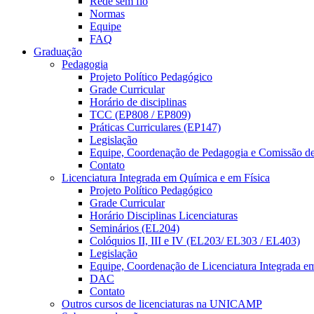
Rede sem fio
Normas
Equipe
FAQ
Graduação
Pedagogia
Projeto Político Pedagógico
Grade Curricular
Horário de disciplinas
TCC (EP808 / EP809)
Práticas Curriculares (EP147)
Legislação
Equipe, Coordenação de Pedagogia e Comissão d
Contato
Licenciatura Integrada em Química e em Física
Projeto Político Pedagógico
Grade Curricular
Horário Disciplinas Licenciaturas
Seminários (EL204)
Colóquios II, III e IV (EL203/ EL303 / EL403)
Legislação
Equipe, Coordenação de Licenciatura Integrada e
DAC
Contato
Outros cursos de licenciaturas na UNICAMP