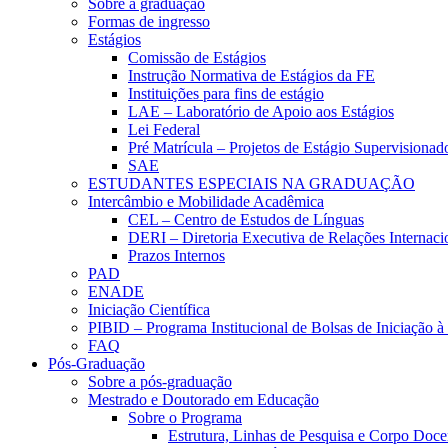
Sobre a graduação
Formas de ingresso
Estágios
Comissão de Estágios
Instrução Normativa de Estágios da FE
Instituições para fins de estágio
LAE – Laboratório de Apoio aos Estágios
Lei Federal
Pré Matrícula – Projetos de Estágio Supervisionad
SAE
ESTUDANTES ESPECIAIS NA GRADUAÇÃO
Intercâmbio e Mobilidade Acadêmica
CEL – Centro de Estudos de Línguas
DERI – Diretoria Executiva de Relações Internacio
Prazos Internos
PAD
ENADE
Iniciação Científica
PIBID – Programa Institucional de Bolsas de Iniciação 
FAQ
Pós-Graduação
Sobre a pós-graduação
Mestrado e Doutorado em Educação
Sobre o Programa
Estrutura, Linhas de Pesquisa e Corpo Doce