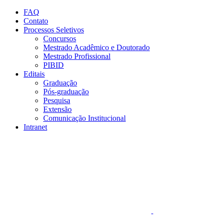
Conteúdo principal
Menu principal
Rodapé
FAQ
Contato
Processos Seletivos
Concursos
Mestrado Acadêmico e Doutorado
Mestrado Profissional
PIBID
Editais
Graduação
Pós-graduação
Pesquisa
Extensão
Comunicação Institucional
Intranet
Aumentar fonte