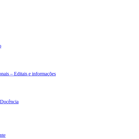
o
nais – Editais e informações
à Docência
nte