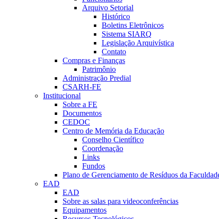
Arquivo Setorial
Histórico
Boletins Eletrônicos
Sistema SIARQ
Legislação Arquivística
Contato
Compras e Finanças
Patrimônio
Administração Predial
CSARH-FE
Institucional
Sobre a FE
Documentos
CEDOC
Centro de Memória da Educação
Conselho Científico
Coordenação
Links
Fundos
Plano de Gerenciamento de Resíduos da Faculdad
EAD
EAD
Sobre as salas para videoconferências
Equipamentos
Recursos Tecnológicos