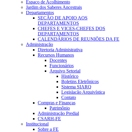
Espaço de Acolhimento
Jardim dos Saberes Ancestrais
Departamentos
SEÇÃO DE APOIO AOS
DEPARTAMENTOS
CHEFES E VICES-CHEFES DOS
DEPARTAMENTOS
CALENDÁRIOS DE REUNIÕES DA FE
Administração
Diretoria Administrativa
Recursos Humanos
Docentes
Funcionários
Arquivo Setorial
Histórico
Boletins Eletrônicos
Sistema SIARQ
Legislação Arquivística
Contato
Compras e Finanças
Patrimônio
Administração Predial
CSARH-FE
Institucional
Sobre a FE