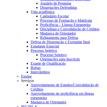
Anuário de Pesquisa
Dissertações Defendidas
Vida acadêmica
Caléndário Escolar
Processo de Formação e Matrícula
Proficiência – Língua Estrangeira
Disciplinas e Convalidação de Créditos
Mudança de Orientador
Religamento para Defesa
Defesa de Dissertação e Exemplar final
Estudante Especial
Processo Seletivo
Processo Seletivo
Orientações para Inscrição
Exame de Qualificação
Bolsas
Intercâmbios
Equipe
Serviços
Aproveitamento de Estudos/Convalidação de
Créditos
Aproveitamento de proficiência em língua
estrangeira
Mudança de Orientador
PECIM ↗