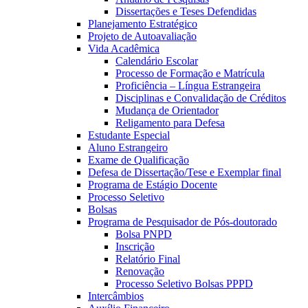
Dissertações e Teses Defendidas
Planejamento Estratégico
Projeto de Autoavaliação
Vida Acadêmica
Calendário Escolar
Processo de Formação e Matrícula
Proficiência – Língua Estrangeira
Disciplinas e Convalidação de Créditos
Mudança de Orientador
Religamento para Defesa
Estudante Especial
Aluno Estrangeiro
Exame de Qualificação
Defesa de Dissertação/Tese e Exemplar final
Programa de Estágio Docente
Processo Seletivo
Bolsas
Programa de Pesquisador de Pós-doutorado
Bolsa PNPD
Inscrição
Relatório Final
Renovação
Processo Seletivo Bolsas PPPD
Intercâmbios