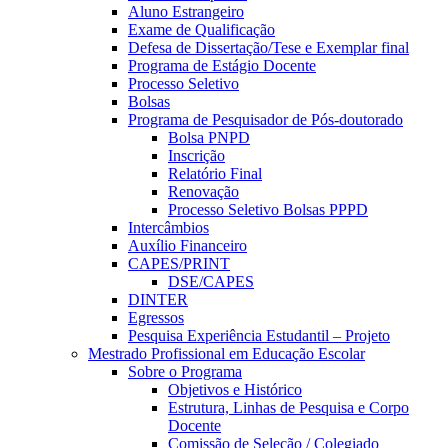
Aluno Estrangeiro
Exame de Qualificação
Defesa de Dissertação/Tese e Exemplar final
Programa de Estágio Docente
Processo Seletivo
Bolsas
Programa de Pesquisador de Pós-doutorado
Bolsa PNPD
Inscrição
Relatório Final
Renovação
Processo Seletivo Bolsas PPPD
Intercâmbios
Auxílio Financeiro
CAPES/PRINT
DSE/CAPES
DINTER
Egressos
Pesquisa Experiência Estudantil – Projeto
Mestrado Profissional em Educação Escolar
Sobre o Programa
Objetivos e Histórico
Estrutura, Linhas de Pesquisa e Corpo
Docente
Comissão de Seleção / Colegiado