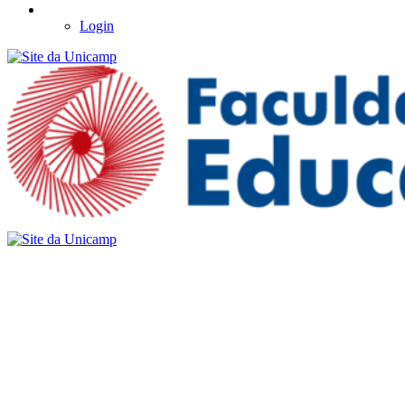
Login