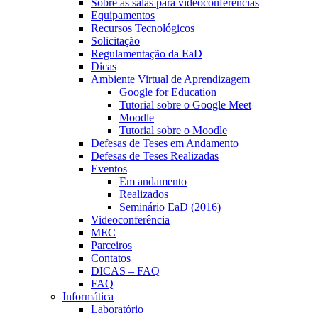
Sobre as salas para videoconferências
Equipamentos
Recursos Tecnológicos
Solicitação
Regulamentação da EaD
Dicas
Ambiente Virtual de Aprendizagem
Google for Education
Tutorial sobre o Google Meet
Moodle
Tutorial sobre o Moodle
Defesas de Teses em Andamento
Defesas de Teses Realizadas
Eventos
Em andamento
Realizados
Seminário EaD (2016)
Videoconferência
MEC
Parceiros
Contatos
DICAS – FAQ
FAQ
Informática
Laboratório