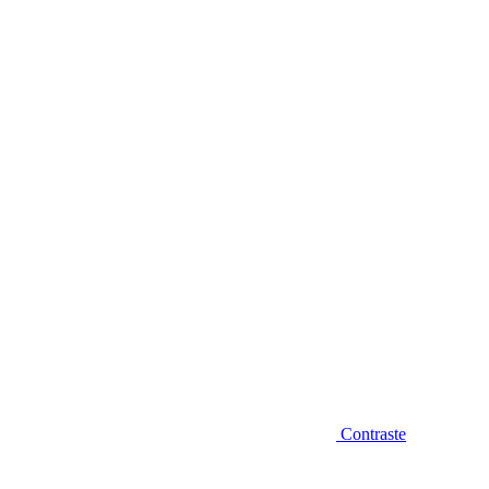
Diminuir fonte
Contraste