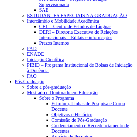
Supervisionado
SAE
ESTUDANTES ESPECIAIS NA GRADUAÇÃO
Intercâmbio e Mobilidade Acadêmica
CEL – Centro de Estudos de Línguas
DERI – Diretoria Executiva de Relações
Internacionais – Editais e informações
Prazos Internos
PAD
ENADE
Iniciação Científica
PIBID – Programa Institucional de Bolsas de Iniciação
à Docência
FAQ
Pós-Graduação
Sobre a pós-graduação
Mestrado e Doutorado em Educação
Sobre o Programa
Estrutura, Linhas de Pesquisa e Corpo
Docente
Objetivos e Histórico
Comissão de Pós-Graduação
Credenciamento e Recredenciamento de
Docentes
Anuário de Pesquisas