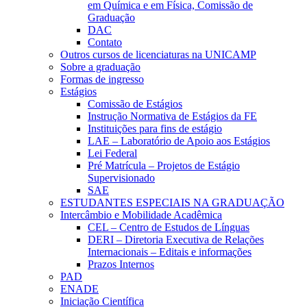
em Química e em Física, Comissão de
Graduação
DAC
Contato
Outros cursos de licenciaturas na UNICAMP
Sobre a graduação
Formas de ingresso
Estágios
Comissão de Estágios
Instrução Normativa de Estágios da FE
Instituições para fins de estágio
LAE – Laboratório de Apoio aos Estágios
Lei Federal
Pré Matrícula – Projetos de Estágio
Supervisionado
SAE
ESTUDANTES ESPECIAIS NA GRADUAÇÃO
Intercâmbio e Mobilidade Acadêmica
CEL – Centro de Estudos de Línguas
DERI – Diretoria Executiva de Relações
Internacionais – Editais e informações
Prazos Internos
PAD
ENADE
Iniciação Científica