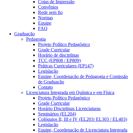
Cotas de Impressão
Convênios
Rede sem fio
Normas
Equipe
FAQ
Graduação
Pedagogia
Projeto Político Pedagógico
Grade Curricular
Horário de disciplinas
TCC (EP808 / EP809)
Práticas Curriculares (EP147)
Legislação
Equipe, Coordenação de Pedagogia e Comissão
de Graduação
Contato
Licenciatura Integrada em Química e em Física
Projeto Político Pedagógico
Grade Curricular
Horário Disciplinas Licenciaturas
Seminários (EL204)
Colóquios II, III e IV (EL203/ EL303 / EL403)
Legislação
Equipe, Coordenação de Licenciatura Integrada