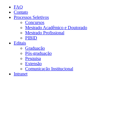
Conteúdo principal
Menu principal
Rodapé
FAQ
Contato
Processos Seletivos
Concursos
Mestrado Acadêmico e Doutorado
Mestrado Profissional
PIBID
Editais
Graduação
Pós-graduação
Pesquisa
Extensão
Comunicação Institucional
Intranet
Aumentar fonte
Diminuir fonte