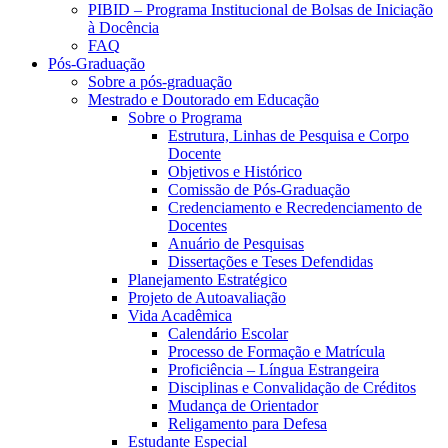
PIBID – Programa Institucional de Bolsas de Iniciação
à Docência
FAQ
Pós-Graduação
Sobre a pós-graduação
Mestrado e Doutorado em Educação
Sobre o Programa
Estrutura, Linhas de Pesquisa e Corpo
Docente
Objetivos e Histórico
Comissão de Pós-Graduação
Credenciamento e Recredenciamento de
Docentes
Anuário de Pesquisas
Dissertações e Teses Defendidas
Planejamento Estratégico
Projeto de Autoavaliação
Vida Acadêmica
Calendário Escolar
Processo de Formação e Matrícula
Proficiência – Língua Estrangeira
Disciplinas e Convalidação de Créditos
Mudança de Orientador
Religamento para Defesa
Estudante Especial