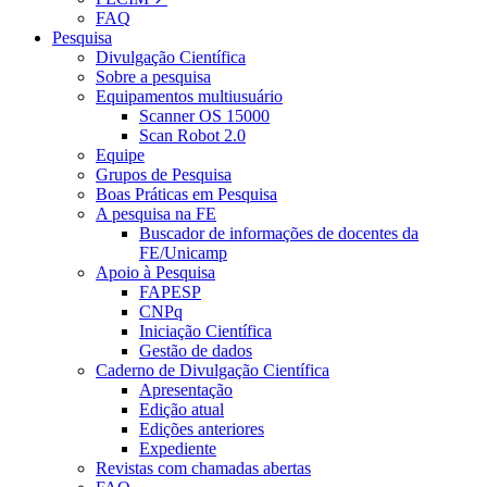
FAQ
Pesquisa
Divulgação Científica
Sobre a pesquisa
Equipamentos multiusuário
Scanner OS 15000
Scan Robot 2.0
Equipe
Grupos de Pesquisa
Boas Práticas em Pesquisa
A pesquisa na FE
Buscador de informações de docentes da
FE/Unicamp
Apoio à Pesquisa
FAPESP
CNPq
Iniciação Científica
Gestão de dados
Caderno de Divulgação Científica
Apresentação
Edição atual
Edições anteriores
Expediente
Revistas com chamadas abertas