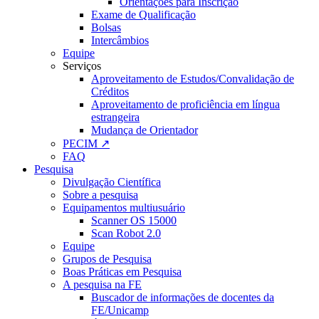
Orientações para Inscrição
Exame de Qualificação
Bolsas
Intercâmbios
Equipe
Serviços
Aproveitamento de Estudos/Convalidação de
Créditos
Aproveitamento de proficiência em língua
estrangeira
Mudança de Orientador
PECIM ↗
FAQ
Pesquisa
Divulgação Científica
Sobre a pesquisa
Equipamentos multiusuário
Scanner OS 15000
Scan Robot 2.0
Equipe
Grupos de Pesquisa
Boas Práticas em Pesquisa
A pesquisa na FE
Buscador de informações de docentes da
FE/Unicamp