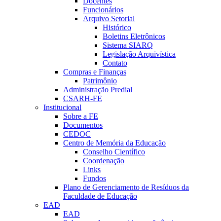
Docentes
Funcionários
Arquivo Setorial
Histórico
Boletins Eletrônicos
Sistema SIARQ
Legislação Arquivística
Contato
Compras e Finanças
Patrimônio
Administração Predial
CSARH-FE
Institucional
Sobre a FE
Documentos
CEDOC
Centro de Memória da Educação
Conselho Científico
Coordenação
Links
Fundos
Plano de Gerenciamento de Resíduos da
Faculdade de Educação
EAD
EAD