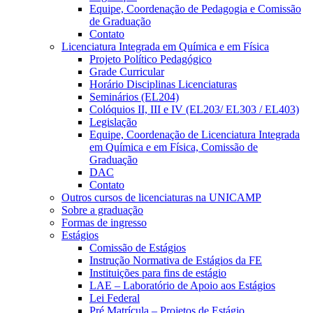
Equipe, Coordenação de Pedagogia e Comissão
de Graduação
Contato
Licenciatura Integrada em Química e em Física
Projeto Político Pedagógico
Grade Curricular
Horário Disciplinas Licenciaturas
Seminários (EL204)
Colóquios II, III e IV (EL203/ EL303 / EL403)
Legislação
Equipe, Coordenação de Licenciatura Integrada
em Química e em Física, Comissão de
Graduação
DAC
Contato
Outros cursos de licenciaturas na UNICAMP
Sobre a graduação
Formas de ingresso
Estágios
Comissão de Estágios
Instrução Normativa de Estágios da FE
Instituições para fins de estágio
LAE – Laboratório de Apoio aos Estágios
Lei Federal
Pré Matrícula – Projetos de Estágio