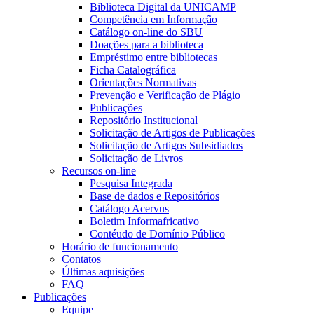
Biblioteca Digital da UNICAMP
Competência em Informação
Catálogo on-line do SBU
Doações para a biblioteca
Empréstimo entre bibliotecas
Ficha Catalográfica
Orientações Normativas
Prevenção e Verificação de Plágio
Publicações
Repositório Institucional
Solicitação de Artigos de Publicações
Solicitação de Artigos Subsidiados
Solicitação de Livros
Recursos on-line
Pesquisa Integrada
Base de dados e Repositórios
Catálogo Acervus
Boletim Informafricativo
Contéudo de Domínio Público
Horário de funcionamento
Contatos
Últimas aquisições
FAQ
Publicações
Equipe