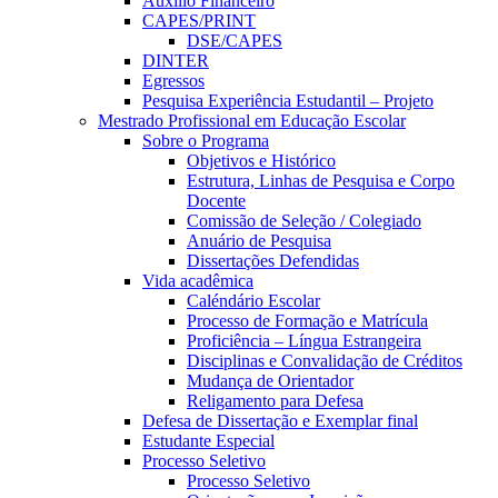
Auxílio Financeiro
CAPES/PRINT
DSE/CAPES
DINTER
Egressos
Pesquisa Experiência Estudantil – Projeto
Mestrado Profissional em Educação Escolar
Sobre o Programa
Objetivos e Histórico
Estrutura, Linhas de Pesquisa e Corpo
Docente
Comissão de Seleção / Colegiado
Anuário de Pesquisa
Dissertações Defendidas
Vida acadêmica
Caléndário Escolar
Processo de Formação e Matrícula
Proficiência – Língua Estrangeira
Disciplinas e Convalidação de Créditos
Mudança de Orientador
Religamento para Defesa
Defesa de Dissertação e Exemplar final
Estudante Especial
Processo Seletivo
Processo Seletivo