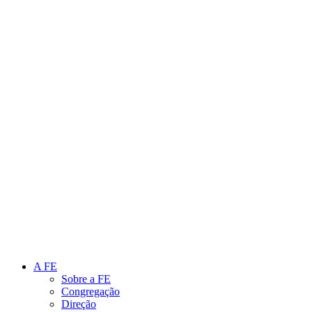
Link para o Instagram
Link para o Youtube
A FE
Sobre a FE
Congregação
Direção