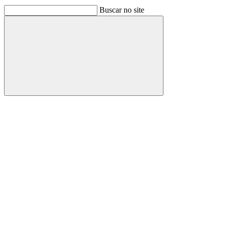
Buscar no site
Buscar
Link para o Facebook
Link para o Linkedin