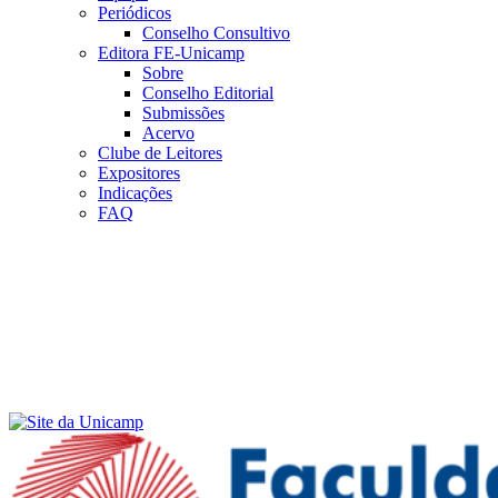
Periódicos
Conselho Consultivo
Editora FE-Unicamp
Sobre
Conselho Editorial
Submissões
Acervo
Clube de Leitores
Expositores
Indicações
FAQ
Menu