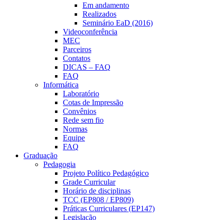
Em andamento
Realizados
Seminário EaD (2016)
Videoconferência
MEC
Parceiros
Contatos
DICAS – FAQ
FAQ
Informática
Laboratório
Cotas de Impressão
Convênios
Rede sem fio
Normas
Equipe
FAQ
Graduação
Pedagogia
Projeto Político Pedagógico
Grade Curricular
Horário de disciplinas
TCC (EP808 / EP809)
Práticas Curriculares (EP147)
Legislação