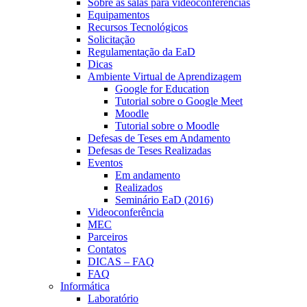
Sobre as salas para videoconferências
Equipamentos
Recursos Tecnológicos
Solicitação
Regulamentação da EaD
Dicas
Ambiente Virtual de Aprendizagem
Google for Education
Tutorial sobre o Google Meet
Moodle
Tutorial sobre o Moodle
Defesas de Teses em Andamento
Defesas de Teses Realizadas
Eventos
Em andamento
Realizados
Seminário EaD (2016)
Videoconferência
MEC
Parceiros
Contatos
DICAS – FAQ
FAQ
Informática
Laboratório