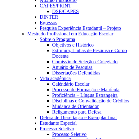
Auxílio Financeiro
CAPES/PRINT
DSE/CAPES
DINTER
Egressos
Pesquisa Experiência Estudantil – Projeto
Mestrado Profissional em Educação Escolar
Sobre o Programa
Objetivos e Histórico
Estrutura, Linhas de Pesquisa e Corpo
Docente
Comissão de Seleção / Colegiado
Anuário de Pesquisa
Dissertações Defendidas
Vida acadêmica
Caléndário Escolar
Processo de Formação e Matrícula
Proficiência – Língua Estrangeira
Disciplinas e Convalidação de Créditos
Mudança de Orientador
Religamento para Defesa
Defesa de Dissertação e Exemplar final
Estudante Especial
Processo Seletivo
Processo Seletivo