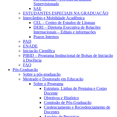
Supervisionado
SAE
ESTUDANTES ESPECIAIS NA GRADUAÇÃO
Intercâmbio e Mobilidade Acadêmica
CEL – Centro de Estudos de Línguas
DERI – Diretoria Executiva de Relações
Internacionais – Editais e informações
Prazos Internos
PAD
ENADE
Iniciação Científica
PIBID – Programa Institucional de Bolsas de Iniciação
à Docência
FAQ
Pós-Graduação
Sobre a pós-graduação
Mestrado e Doutorado em Educação
Sobre o Programa
Estrutura, Linhas de Pesquisa e Corpo
Docente
Objetivos e Histórico
Comissão de Pós-Graduação
Credenciamento e Recredenciamento de
Docentes
Anuário de Pesquisas