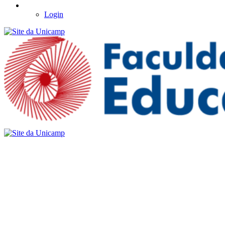
Login