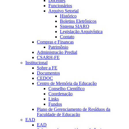
Docentes
Funcionários
Arquivo Setorial
Histórico
Boletins Eletrônicos
Sistema SIARQ
Legislação Arquivística
Contato
Compras e Finanças
Patrimônio
Administração Predial
CSARH-FE
Institucional
Sobre a FE
Documentos
CEDOC
Centro de Memória da Educação
Conselho Científico
Coordenação
Links
Fundos
Plano de Gerenciamento de Resíduos da
Faculdade de Educação
EAD
EAD