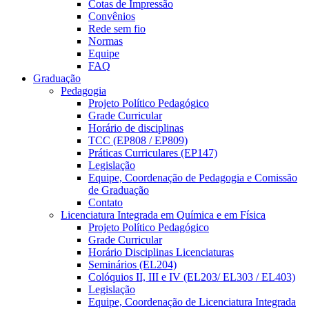
Cotas de Impressão
Convênios
Rede sem fio
Normas
Equipe
FAQ
Graduação
Pedagogia
Projeto Político Pedagógico
Grade Curricular
Horário de disciplinas
TCC (EP808 / EP809)
Práticas Curriculares (EP147)
Legislação
Equipe, Coordenação de Pedagogia e Comissão
de Graduação
Contato
Licenciatura Integrada em Química e em Física
Projeto Político Pedagógico
Grade Curricular
Horário Disciplinas Licenciaturas
Seminários (EL204)
Colóquios II, III e IV (EL203/ EL303 / EL403)
Legislação
Equipe, Coordenação de Licenciatura Integrada