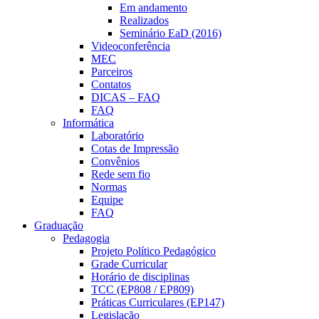
Em andamento
Realizados
Seminário EaD (2016)
Videoconferência
MEC
Parceiros
Contatos
DICAS – FAQ
FAQ
Informática
Laboratório
Cotas de Impressão
Convênios
Rede sem fio
Normas
Equipe
FAQ
Graduação
Pedagogia
Projeto Político Pedagógico
Grade Curricular
Horário de disciplinas
TCC (EP808 / EP809)
Práticas Curriculares (EP147)
Legislação