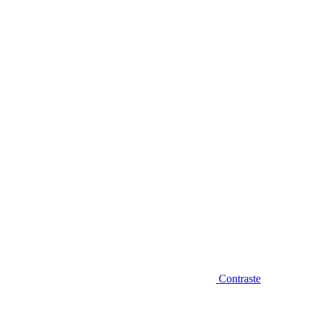
Diminuir fonte
Contraste