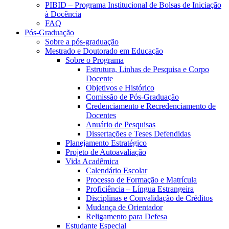
PIBID – Programa Institucional de Bolsas de Iniciação
à Docência
FAQ
Pós-Graduação
Sobre a pós-graduação
Mestrado e Doutorado em Educação
Sobre o Programa
Estrutura, Linhas de Pesquisa e Corpo
Docente
Objetivos e Histórico
Comissão de Pós-Graduação
Credenciamento e Recredenciamento de
Docentes
Anuário de Pesquisas
Dissertações e Teses Defendidas
Planejamento Estratégico
Projeto de Autoavaliação
Vida Acadêmica
Calendário Escolar
Processo de Formação e Matrícula
Proficiência – Língua Estrangeira
Disciplinas e Convalidação de Créditos
Mudança de Orientador
Religamento para Defesa
Estudante Especial