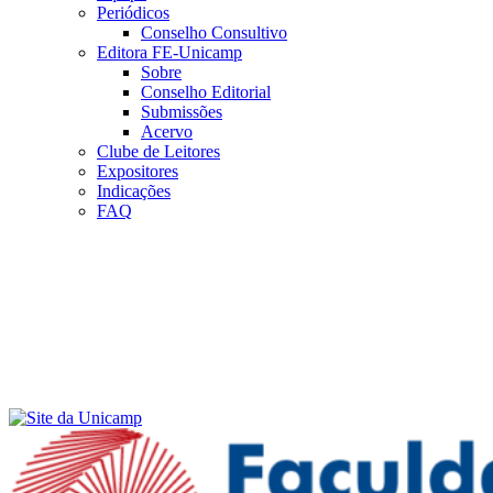
Periódicos
Conselho Consultivo
Editora FE-Unicamp
Sobre
Conselho Editorial
Submissões
Acervo
Clube de Leitores
Expositores
Indicações
FAQ
Menu