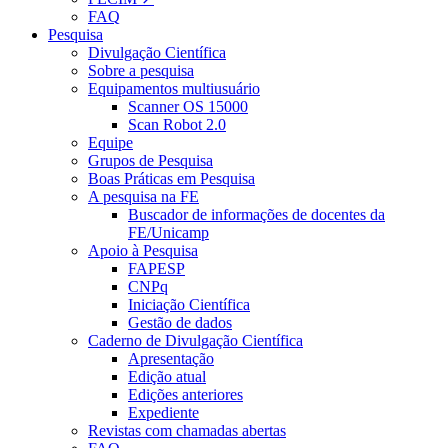
FAQ
Pesquisa
Divulgação Científica
Sobre a pesquisa
Equipamentos multiusuário
Scanner OS 15000
Scan Robot 2.0
Equipe
Grupos de Pesquisa
Boas Práticas em Pesquisa
A pesquisa na FE
Buscador de informações de docentes da
FE/Unicamp
Apoio à Pesquisa
FAPESP
CNPq
Iniciação Científica
Gestão de dados
Caderno de Divulgação Científica
Apresentação
Edição atual
Edições anteriores
Expediente
Revistas com chamadas abertas