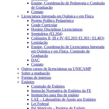
Equipe, Coordenação de Pedagogia e Comissão
de Graduação
Contato
Licenciatura Integrada em Química e em Física
Projeto Político Pedagógico
Grade Curricular
Horário Disciplinas Licenciaturas
Seminários (EL204)
Colóquios II, III e IV (EL203/ EL303 / EL403)
Legislação
Equipe, Coordenação de Licenciatura Integrada
em Química e em Física, Comissão de
Graduação
DAC
Contato
Outros cursos de licenciaturas na UNICAMP
Sobre a graduação
Formas de ingresso
Estágios
Comissão de Estágios
Instrução Normativa de Estágios da FE
Instituições para fins de estágio
LAE – Laboratório de Apoio aos Estágios
Lei Federal
Pré Matrícula – Projetos de Estágio