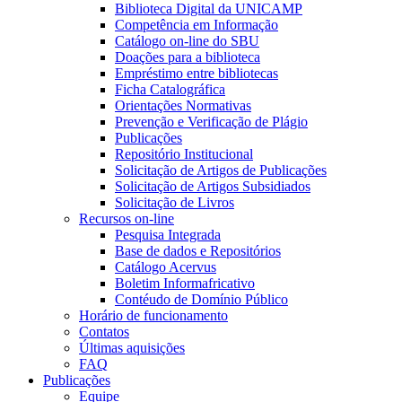
Biblioteca Digital da UNICAMP
Competência em Informação
Catálogo on-line do SBU
Doações para a biblioteca
Empréstimo entre bibliotecas
Ficha Catalográfica
Orientações Normativas
Prevenção e Verificação de Plágio
Publicações
Repositório Institucional
Solicitação de Artigos de Publicações
Solicitação de Artigos Subsidiados
Solicitação de Livros
Recursos on-line
Pesquisa Integrada
Base de dados e Repositórios
Catálogo Acervus
Boletim Informafricativo
Contéudo de Domínio Público
Horário de funcionamento
Contatos
Últimas aquisições
FAQ
Publicações
Equipe