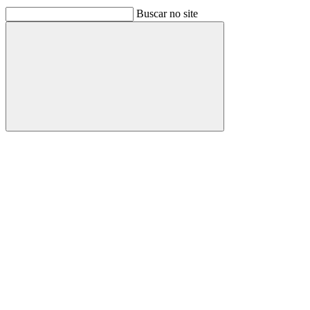
Buscar no site
Buscar
Link para o Facebook
Link para o Linkedin