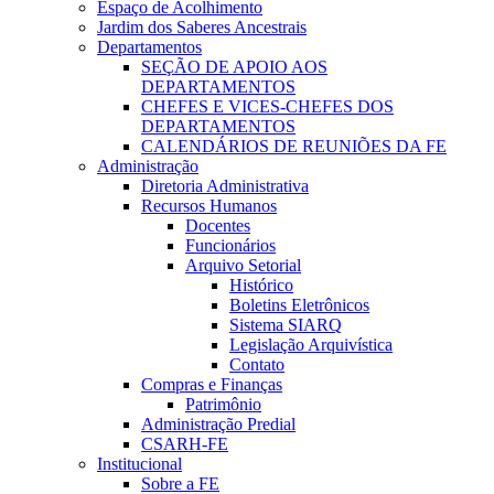
Espaço de Acolhimento
Jardim dos Saberes Ancestrais
Departamentos
SEÇÃO DE APOIO AOS
DEPARTAMENTOS
CHEFES E VICES-CHEFES DOS
DEPARTAMENTOS
CALENDÁRIOS DE REUNIÕES DA FE
Administração
Diretoria Administrativa
Recursos Humanos
Docentes
Funcionários
Arquivo Setorial
Histórico
Boletins Eletrônicos
Sistema SIARQ
Legislação Arquivística
Contato
Compras e Finanças
Patrimônio
Administração Predial
CSARH-FE
Institucional
Sobre a FE