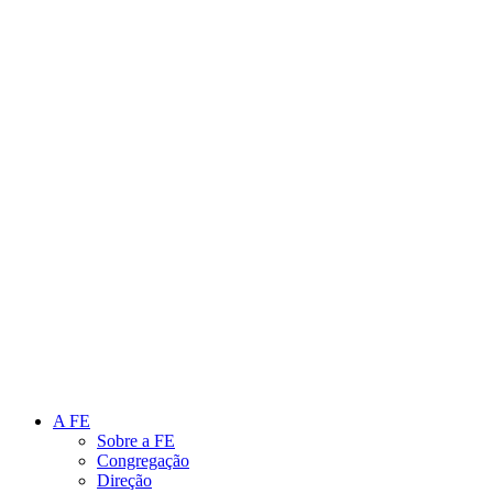
Link para o Instagram
Link para o Youtube
A FE
Sobre a FE
Congregação
Direção