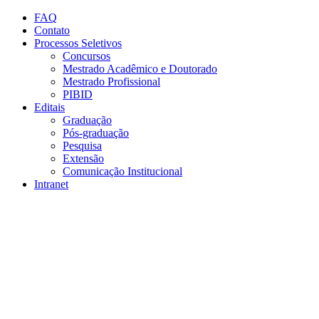
Conteúdo principal
Menu principal
Rodapé
FAQ
Contato
Processos Seletivos
Concursos
Mestrado Acadêmico e Doutorado
Mestrado Profissional
PIBID
Editais
Graduação
Pós-graduação
Pesquisa
Extensão
Comunicação Institucional
Intranet
Aumentar fonte
Diminuir fonte