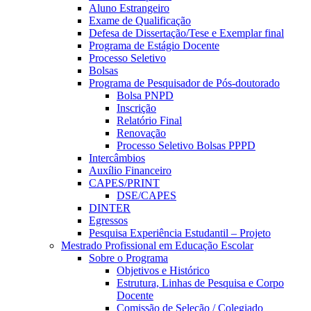
Aluno Estrangeiro
Exame de Qualificação
Defesa de Dissertação/Tese e Exemplar final
Programa de Estágio Docente
Processo Seletivo
Bolsas
Programa de Pesquisador de Pós-doutorado
Bolsa PNPD
Inscrição
Relatório Final
Renovação
Processo Seletivo Bolsas PPPD
Intercâmbios
Auxílio Financeiro
CAPES/PRINT
DSE/CAPES
DINTER
Egressos
Pesquisa Experiência Estudantil – Projeto
Mestrado Profissional em Educação Escolar
Sobre o Programa
Objetivos e Histórico
Estrutura, Linhas de Pesquisa e Corpo
Docente
Comissão de Seleção / Colegiado