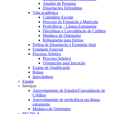
Anuário de Pesquisa
Dissertações Defendidas
Vida acadêmica
Caléndário Escolar
Processo de Formação e Matrícula
Proficiência – Língua Estrangeira
Disciplinas e Convalidação de Créditos
Mudança de Orientador
Religamento para Defesa
Defesa de Dissertação e Exemplar final
Estudante Especial
Processo Seletivo
Processo Seletivo
Orientações para Inscrição
Exame de Qualificação
Bolsas
Intercâmbios
Equipe
Serviços
Aproveitamento de Estudos/Convalidação de
Créditos
Aproveitamento de proficiência em língua
estrangeira
Mudança de Orientador
PECIM ↗