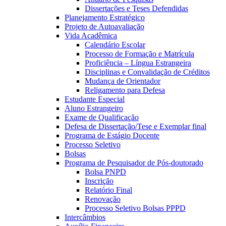
Dissertações e Teses Defendidas
Planejamento Estratégico
Projeto de Autoavaliação
Vida Acadêmica
Calendário Escolar
Processo de Formação e Matrícula
Proficiência – Língua Estrangeira
Disciplinas e Convalidação de Créditos
Mudança de Orientador
Religamento para Defesa
Estudante Especial
Aluno Estrangeiro
Exame de Qualificação
Defesa de Dissertação/Tese e Exemplar final
Programa de Estágio Docente
Processo Seletivo
Bolsas
Programa de Pesquisador de Pós-doutorado
Bolsa PNPD
Inscrição
Relatório Final
Renovação
Processo Seletivo Bolsas PPPD
Intercâmbios