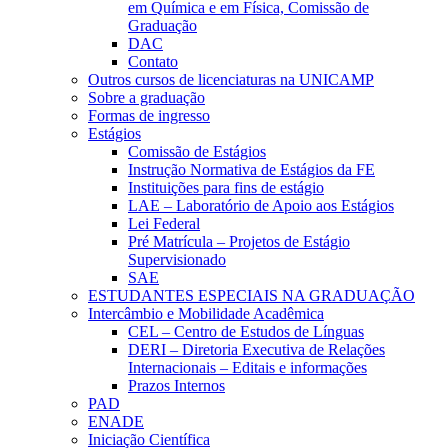
em Química e em Física, Comissão de
Graduação
DAC
Contato
Outros cursos de licenciaturas na UNICAMP
Sobre a graduação
Formas de ingresso
Estágios
Comissão de Estágios
Instrução Normativa de Estágios da FE
Instituições para fins de estágio
LAE – Laboratório de Apoio aos Estágios
Lei Federal
Pré Matrícula – Projetos de Estágio
Supervisionado
SAE
ESTUDANTES ESPECIAIS NA GRADUAÇÃO
Intercâmbio e Mobilidade Acadêmica
CEL – Centro de Estudos de Línguas
DERI – Diretoria Executiva de Relações
Internacionais – Editais e informações
Prazos Internos
PAD
ENADE
Iniciação Científica