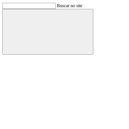
Buscar no site
Buscar
Link para o Facebook
Link para o Linkedin