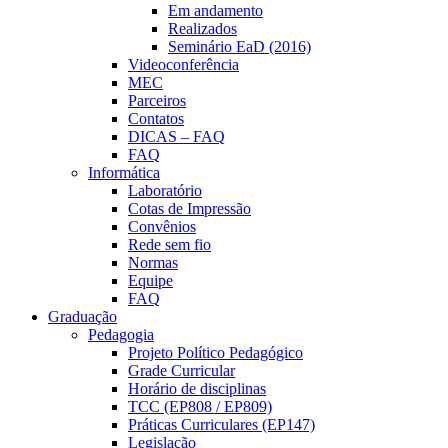
Em andamento
Realizados
Seminário EaD (2016)
Videoconferência
MEC
Parceiros
Contatos
DICAS – FAQ
FAQ
Informática
Laboratório
Cotas de Impressão
Convênios
Rede sem fio
Normas
Equipe
FAQ
Graduação
Pedagogia
Projeto Político Pedagógico
Grade Curricular
Horário de disciplinas
TCC (EP808 / EP809)
Práticas Curriculares (EP147)
Legislação