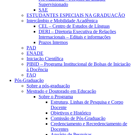
Supervisionado
SAE
ESTUDANTES ESPECIAIS NA GRADUAÇÃO
Intercâmbio e Mobilidade Acadêmica
CEL – Centro de Estudos de Línguas
DERI – Diretoria Executiva de Relações
Internacionais – Editais e informações
Prazos Internos
PAD
ENADE
Iniciação Científica
PIBID – Programa Institucional de Bolsas de Iniciação
à Docência
FAQ
Pós-Graduação
Sobre a pós-graduação
Mestrado e Doutorado em Educação
Sobre o Programa
Estrutura, Linhas de Pesquisa e Corpo
Docente
Objetivos e Histórico
Comissão de Pós-Graduação
Credenciamento e Recredenciamento de
Docentes
Anuário de Pesquisas