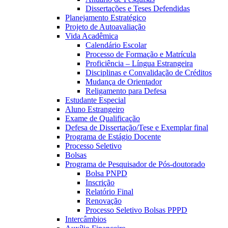
Dissertações e Teses Defendidas
Planejamento Estratégico
Projeto de Autoavaliação
Vida Acadêmica
Calendário Escolar
Processo de Formação e Matrícula
Proficiência – Língua Estrangeira
Disciplinas e Convalidação de Créditos
Mudança de Orientador
Religamento para Defesa
Estudante Especial
Aluno Estrangeiro
Exame de Qualificação
Defesa de Dissertação/Tese e Exemplar final
Programa de Estágio Docente
Processo Seletivo
Bolsas
Programa de Pesquisador de Pós-doutorado
Bolsa PNPD
Inscrição
Relatório Final
Renovação
Processo Seletivo Bolsas PPPD
Intercâmbios