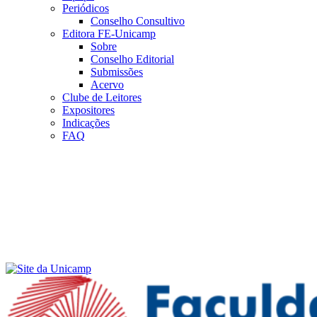
Periódicos
Conselho Consultivo
Editora FE-Unicamp
Sobre
Conselho Editorial
Submissões
Acervo
Clube de Leitores
Expositores
Indicações
FAQ
Menu