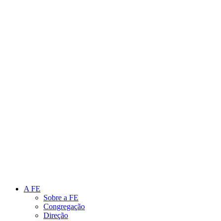
Link para o Instagram
Link para o Youtube
A FE
Sobre a FE
Congregação
Direção