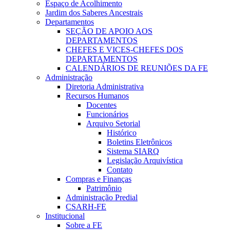
Espaço de Acolhimento
Jardim dos Saberes Ancestrais
Departamentos
SEÇÃO DE APOIO AOS
DEPARTAMENTOS
CHEFES E VICES-CHEFES DOS
DEPARTAMENTOS
CALENDÁRIOS DE REUNIÕES DA FE
Administração
Diretoria Administrativa
Recursos Humanos
Docentes
Funcionários
Arquivo Setorial
Histórico
Boletins Eletrônicos
Sistema SIARQ
Legislação Arquivística
Contato
Compras e Finanças
Patrimônio
Administração Predial
CSARH-FE
Institucional
Sobre a FE