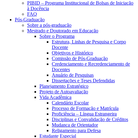
PIBID – Programa Institucional de Bolsas de Iniciação
à Docência
FAQ
Pós-Graduação
Sobre a pós-graduação
Mestrado e Doutorado em Educação
Sobre o Programa
Estrutura, Linhas de Pesquisa e Corpo
Docente
Objetivos e Histórico
Comissão de Pós-Graduação
Credenciamento e Recredenciamento de
Docentes
Anuário de Pesquisas
Dissertações e Teses Defendidas
Planejamento Estratégico
Projeto de Autoavaliação
Vida Acadêmica
Calendário Escolar
Processo de Formação e Matrícula
Proficiência – Língua Estrangeira
Disciplinas e Convalidação de Créditos
Mudança de Orientador
Religamento para Defesa
Estudante Especial