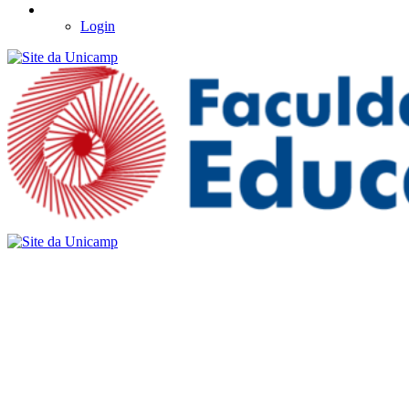
Login