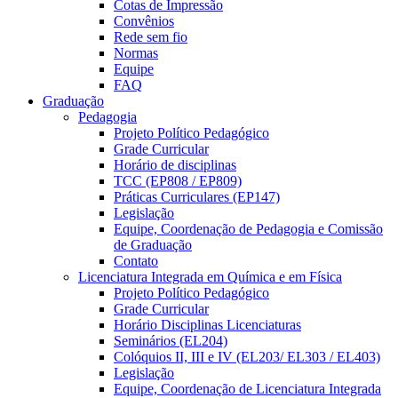
Cotas de Impressão
Convênios
Rede sem fio
Normas
Equipe
FAQ
Graduação
Pedagogia
Projeto Político Pedagógico
Grade Curricular
Horário de disciplinas
TCC (EP808 / EP809)
Práticas Curriculares (EP147)
Legislação
Equipe, Coordenação de Pedagogia e Comissão
de Graduação
Contato
Licenciatura Integrada em Química e em Física
Projeto Político Pedagógico
Grade Curricular
Horário Disciplinas Licenciaturas
Seminários (EL204)
Colóquios II, III e IV (EL203/ EL303 / EL403)
Legislação
Equipe, Coordenação de Licenciatura Integrada