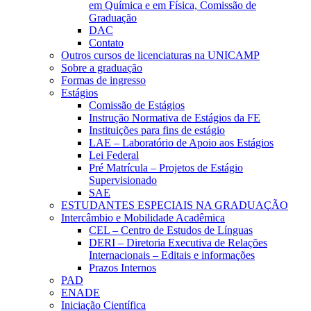
em Química e em Física, Comissão de
Graduação
DAC
Contato
Outros cursos de licenciaturas na UNICAMP
Sobre a graduação
Formas de ingresso
Estágios
Comissão de Estágios
Instrução Normativa de Estágios da FE
Instituições para fins de estágio
LAE – Laboratório de Apoio aos Estágios
Lei Federal
Pré Matrícula – Projetos de Estágio
Supervisionado
SAE
ESTUDANTES ESPECIAIS NA GRADUAÇÃO
Intercâmbio e Mobilidade Acadêmica
CEL – Centro de Estudos de Línguas
DERI – Diretoria Executiva de Relações
Internacionais – Editais e informações
Prazos Internos
PAD
ENADE
Iniciação Científica