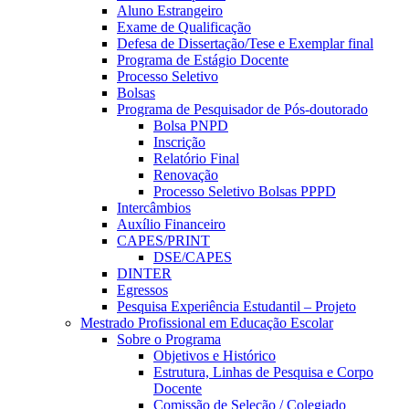
Aluno Estrangeiro
Exame de Qualificação
Defesa de Dissertação/Tese e Exemplar final
Programa de Estágio Docente
Processo Seletivo
Bolsas
Programa de Pesquisador de Pós-doutorado
Bolsa PNPD
Inscrição
Relatório Final
Renovação
Processo Seletivo Bolsas PPPD
Intercâmbios
Auxílio Financeiro
CAPES/PRINT
DSE/CAPES
DINTER
Egressos
Pesquisa Experiência Estudantil – Projeto
Mestrado Profissional em Educação Escolar
Sobre o Programa
Objetivos e Histórico
Estrutura, Linhas de Pesquisa e Corpo
Docente
Comissão de Seleção / Colegiado