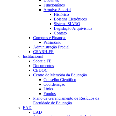
Docentes
Funcionários
Arquivo Setorial
Histórico
Boletins Eletrônicos
Sistema SIARQ
Legislação Arquivística
Contato
Compras e Finanças
Patrimônio
Administração Predial
CSARH-FE
Institucional
Sobre a FE
Documentos
CEDOC
Centro de Memória da Educação
Conselho Científico
Coordenação
Links
Fundos
Plano de Gerenciamento de Resíduos da
Faculdade de Educação
EAD
EAD