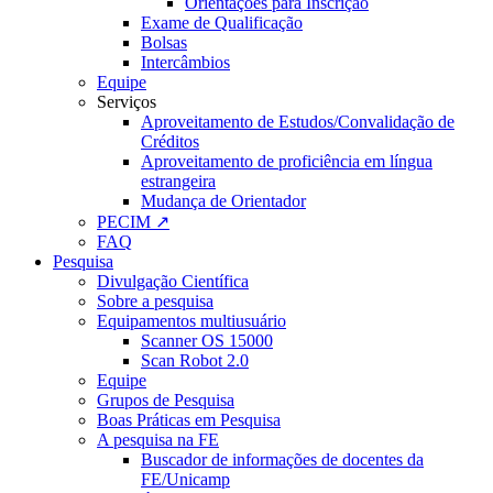
Orientações para Inscrição
Exame de Qualificação
Bolsas
Intercâmbios
Equipe
Serviços
Aproveitamento de Estudos/Convalidação de
Créditos
Aproveitamento de proficiência em língua
estrangeira
Mudança de Orientador
PECIM ↗
FAQ
Pesquisa
Divulgação Científica
Sobre a pesquisa
Equipamentos multiusuário
Scanner OS 15000
Scan Robot 2.0
Equipe
Grupos de Pesquisa
Boas Práticas em Pesquisa
A pesquisa na FE
Buscador de informações de docentes da
FE/Unicamp