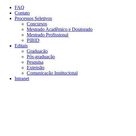
Conteúdo principal
Menu principal
Rodapé
FAQ
Contato
Processos Seletivos
Concursos
Mestrado Acadêmico e Doutorado
Mestrado Profissional
PIBID
Editais
Graduação
Pós-graduação
Pesquisa
Extensão
Comunicação Institucional
Intranet
Aumentar fonte
Diminuir fonte