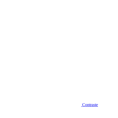
Diminuir fonte
Contraste