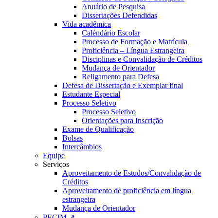
Anuário de Pesquisa
Dissertações Defendidas
Vida acadêmica
Caléndário Escolar
Processo de Formação e Matrícula
Proficiência – Língua Estrangeira
Disciplinas e Convalidação de Créditos
Mudança de Orientador
Religamento para Defesa
Defesa de Dissertação e Exemplar final
Estudante Especial
Processo Seletivo
Processo Seletivo
Orientações para Inscrição
Exame de Qualificação
Bolsas
Intercâmbios
Equipe
Serviços
Aproveitamento de Estudos/Convalidação de
Créditos
Aproveitamento de proficiência em língua
estrangeira
Mudança de Orientador
PECIM ↗