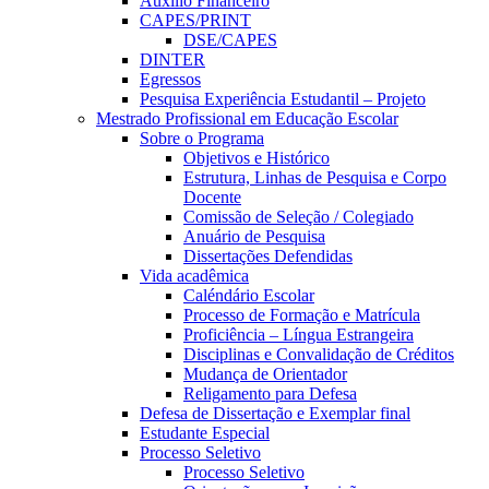
Auxílio Financeiro
CAPES/PRINT
DSE/CAPES
DINTER
Egressos
Pesquisa Experiência Estudantil – Projeto
Mestrado Profissional em Educação Escolar
Sobre o Programa
Objetivos e Histórico
Estrutura, Linhas de Pesquisa e Corpo
Docente
Comissão de Seleção / Colegiado
Anuário de Pesquisa
Dissertações Defendidas
Vida acadêmica
Caléndário Escolar
Processo de Formação e Matrícula
Proficiência – Língua Estrangeira
Disciplinas e Convalidação de Créditos
Mudança de Orientador
Religamento para Defesa
Defesa de Dissertação e Exemplar final
Estudante Especial
Processo Seletivo
Processo Seletivo