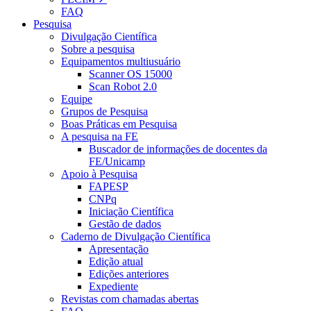
FAQ
Pesquisa
Divulgação Científica
Sobre a pesquisa
Equipamentos multiusuário
Scanner OS 15000
Scan Robot 2.0
Equipe
Grupos de Pesquisa
Boas Práticas em Pesquisa
A pesquisa na FE
Buscador de informações de docentes da
FE/Unicamp
Apoio à Pesquisa
FAPESP
CNPq
Iniciação Científica
Gestão de dados
Caderno de Divulgação Científica
Apresentação
Edição atual
Edições anteriores
Expediente
Revistas com chamadas abertas