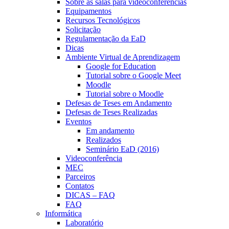
Sobre as salas para videoconferências
Equipamentos
Recursos Tecnológicos
Solicitação
Regulamentação da EaD
Dicas
Ambiente Virtual de Aprendizagem
Google for Education
Tutorial sobre o Google Meet
Moodle
Tutorial sobre o Moodle
Defesas de Teses em Andamento
Defesas de Teses Realizadas
Eventos
Em andamento
Realizados
Seminário EaD (2016)
Videoconferência
MEC
Parceiros
Contatos
DICAS – FAQ
FAQ
Informática
Laboratório