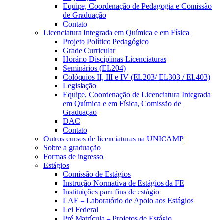
Equipe, Coordenação de Pedagogia e Comissão
de Graduação
Contato
Licenciatura Integrada em Química e em Física
Projeto Político Pedagógico
Grade Curricular
Horário Disciplinas Licenciaturas
Seminários (EL204)
Colóquios II, III e IV (EL203/ EL303 / EL403)
Legislação
Equipe, Coordenação de Licenciatura Integrada
em Química e em Física, Comissão de
Graduação
DAC
Contato
Outros cursos de licenciaturas na UNICAMP
Sobre a graduação
Formas de ingresso
Estágios
Comissão de Estágios
Instrução Normativa de Estágios da FE
Instituições para fins de estágio
LAE – Laboratório de Apoio aos Estágios
Lei Federal
Pré Matrícula – Projetos de Estágio