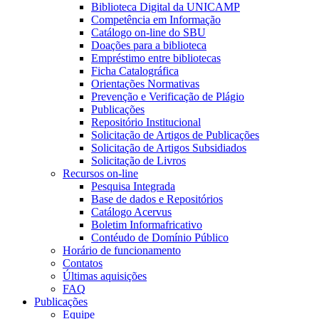
Biblioteca Digital da UNICAMP
Competência em Informação
Catálogo on-line do SBU
Doações para a biblioteca
Empréstimo entre bibliotecas
Ficha Catalográfica
Orientações Normativas
Prevenção e Verificação de Plágio
Publicações
Repositório Institucional
Solicitação de Artigos de Publicações
Solicitação de Artigos Subsidiados
Solicitação de Livros
Recursos on-line
Pesquisa Integrada
Base de dados e Repositórios
Catálogo Acervus
Boletim Informafricativo
Contéudo de Domínio Público
Horário de funcionamento
Contatos
Últimas aquisições
FAQ
Publicações
Equipe