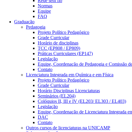
Rede sem fio
Normas
Equipe
FAQ
Graduação
Pedagogia
Projeto Político Pedagógico
Grade Curricular
Horário de disciplinas
TCC (EP808 / EP809)
Práticas Curriculares (EP147)
Legislação
Equipe, Coordenação de Pedagogia e Comissão d
Contato
Licenciatura Integrada em Química e em Física
Projeto Político Pedagógico
Grade Curricular
Horário Disciplinas Licenciaturas
Seminários (EL204)
Colóquios II, III e IV (EL203/ EL303 / EL403)
Legislação
Equipe, Coordenação de Licenciatura Integrada e
DAC
Contato
Outros cursos de licenciaturas na UNICAMP