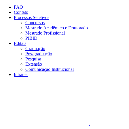
Conteúdo principal
Menu principal
Rodapé
FAQ
Contato
Processos Seletivos
Concursos
Mestrado Acadêmico e Doutorado
Mestrado Profissional
PIBID
Editais
Graduação
Pós-graduação
Pesquisa
Extensão
Comunicação Institucional
Intranet
Aumentar fonte