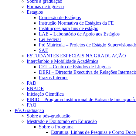
Sobre a graduação
Formas de ingresso
Estágios
Comissão de Estágios
Instrução Normativa de Estágios da FE
Instituições para fins de estágio
LAE – Laboratório de Apoio aos Estágios
Lei Federal
Pré Matrícula – Projetos de Estágio Supervisionad
SAE
ESTUDANTES ESPECIAIS NA GRADUAÇÃO
Intercâmbio e Mobilidade Acadêmica
CEL – Centro de Estudos de Línguas
DERI – Diretoria Executiva de Relações Internacio
Prazos Internos
PAD
ENADE
Iniciação Científica
PIBID – Programa Institucional de Bolsas de Iniciação 
FAQ
Pós-Graduação
Sobre a pós-graduação
Mestrado e Doutorado em Educação
Sobre o Programa
Estrutura, Linhas de Pesquisa e Corpo Doce