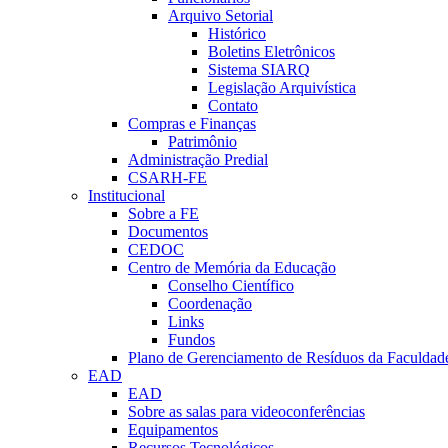
Arquivo Setorial
Histórico
Boletins Eletrônicos
Sistema SIARQ
Legislação Arquivística
Contato
Compras e Finanças
Patrimônio
Administração Predial
CSARH-FE
Institucional
Sobre a FE
Documentos
CEDOC
Centro de Memória da Educação
Conselho Científico
Coordenação
Links
Fundos
Plano de Gerenciamento de Resíduos da Faculdad
EAD
EAD
Sobre as salas para videoconferências
Equipamentos
Recursos Tecnológicos