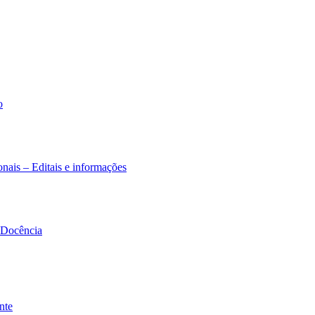
o
nais – Editais e informações
à Docência
nte