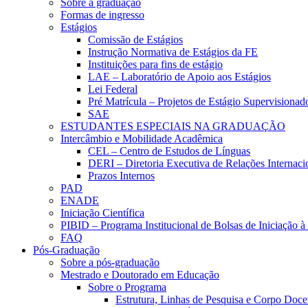
Sobre a graduação
Formas de ingresso
Estágios
Comissão de Estágios
Instrução Normativa de Estágios da FE
Instituições para fins de estágio
LAE – Laboratório de Apoio aos Estágios
Lei Federal
Pré Matrícula – Projetos de Estágio Supervisionad
SAE
ESTUDANTES ESPECIAIS NA GRADUAÇÃO
Intercâmbio e Mobilidade Acadêmica
CEL – Centro de Estudos de Línguas
DERI – Diretoria Executiva de Relações Internacio
Prazos Internos
PAD
ENADE
Iniciação Científica
PIBID – Programa Institucional de Bolsas de Iniciação 
FAQ
Pós-Graduação
Sobre a pós-graduação
Mestrado e Doutorado em Educação
Sobre o Programa
Estrutura, Linhas de Pesquisa e Corpo Doce