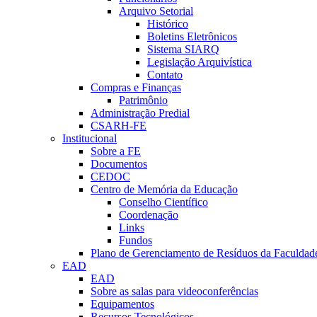
Arquivo Setorial
Histórico
Boletins Eletrônicos
Sistema SIARQ
Legislação Arquivística
Contato
Compras e Finanças
Patrimônio
Administração Predial
CSARH-FE
Institucional
Sobre a FE
Documentos
CEDOC
Centro de Memória da Educação
Conselho Científico
Coordenação
Links
Fundos
Plano de Gerenciamento de Resíduos da Faculdad
EAD
EAD
Sobre as salas para videoconferências
Equipamentos
Recursos Tecnológicos