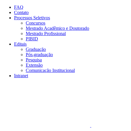
Conteúdo principal
Menu principal
Rodapé
FAQ
Contato
Processos Seletivos
Concursos
Mestrado Acadêmico e Doutorado
Mestrado Profissional
PIBID
Editais
Graduação
Pós-graduação
Pesquisa
Extensão
Comunicação Institucional
Intranet
Aumentar fonte