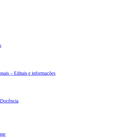
o
nais – Editais e informações
à Docência
nte