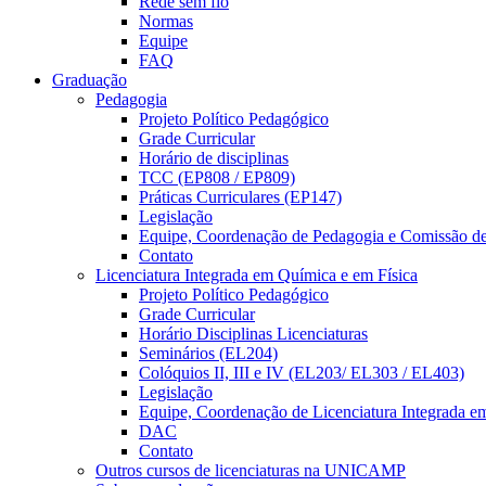
Rede sem fio
Normas
Equipe
FAQ
Graduação
Pedagogia
Projeto Político Pedagógico
Grade Curricular
Horário de disciplinas
TCC (EP808 / EP809)
Práticas Curriculares (EP147)
Legislação
Equipe, Coordenação de Pedagogia e Comissão d
Contato
Licenciatura Integrada em Química e em Física
Projeto Político Pedagógico
Grade Curricular
Horário Disciplinas Licenciaturas
Seminários (EL204)
Colóquios II, III e IV (EL203/ EL303 / EL403)
Legislação
Equipe, Coordenação de Licenciatura Integrada e
DAC
Contato
Outros cursos de licenciaturas na UNICAMP