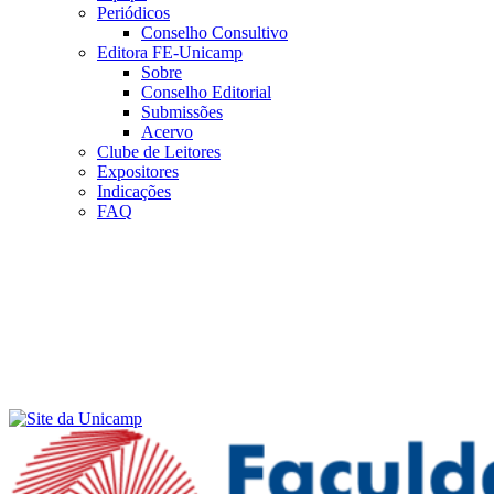
Periódicos
Conselho Consultivo
Editora FE-Unicamp
Sobre
Conselho Editorial
Submissões
Acervo
Clube de Leitores
Expositores
Indicações
FAQ
Menu