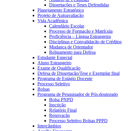
Dissertações e Teses Defendidas
Planejamento Estratégico
Projeto de Autoavaliação
Vida Acadêmica
Calendário Escolar
Processo de Formação e Matrícula
Proficiência – Língua Estrangeira
Disciplinas e Convalidação de Créditos
Mudança de Orientador
Religamento para Defesa
Estudante Especial
Aluno Estrangeiro
Exame de Qualificação
Defesa de Dissertação/Tese e Exemplar final
Programa de Estágio Docente
Processo Seletivo
Bolsas
Programa de Pesquisador de Pós-doutorado
Bolsa PNPD
Inscrição
Relatório Final
Renovação
Processo Seletivo Bolsas PPPD
Intercâmbios