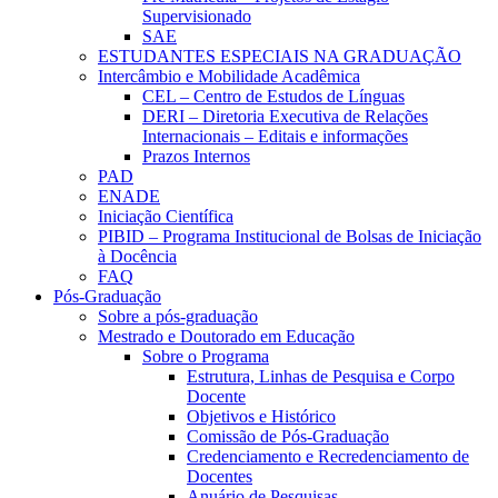
Supervisionado
SAE
ESTUDANTES ESPECIAIS NA GRADUAÇÃO
Intercâmbio e Mobilidade Acadêmica
CEL – Centro de Estudos de Línguas
DERI – Diretoria Executiva de Relações
Internacionais – Editais e informações
Prazos Internos
PAD
ENADE
Iniciação Científica
PIBID – Programa Institucional de Bolsas de Iniciação
à Docência
FAQ
Pós-Graduação
Sobre a pós-graduação
Mestrado e Doutorado em Educação
Sobre o Programa
Estrutura, Linhas de Pesquisa e Corpo
Docente
Objetivos e Histórico
Comissão de Pós-Graduação
Credenciamento e Recredenciamento de
Docentes
Anuário de Pesquisas