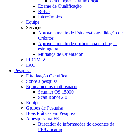
Orientações para Inscrição
Exame de Qualificação
Bolsas
Intercâmbios
Equipe
Serviços
Aproveitamento de Estudos/Convalidação de
Créditos
Aproveitamento de proficiência em língua
estrangeira
Mudança de Orientador
PECIM ↗
FAQ
Pesquisa
Divulgação Científica
Sobre a pesquisa
Equipamentos multiusuário
Scanner OS 15000
Scan Robot 2.0
Equipe
Grupos de Pesquisa
Boas Práticas em Pesquisa
A pesquisa na FE
Buscador de informações de docentes da
FE/Unicamp