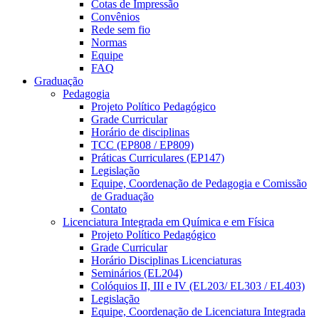
Cotas de Impressão
Convênios
Rede sem fio
Normas
Equipe
FAQ
Graduação
Pedagogia
Projeto Político Pedagógico
Grade Curricular
Horário de disciplinas
TCC (EP808 / EP809)
Práticas Curriculares (EP147)
Legislação
Equipe, Coordenação de Pedagogia e Comissão
de Graduação
Contato
Licenciatura Integrada em Química e em Física
Projeto Político Pedagógico
Grade Curricular
Horário Disciplinas Licenciaturas
Seminários (EL204)
Colóquios II, III e IV (EL203/ EL303 / EL403)
Legislação
Equipe, Coordenação de Licenciatura Integrada