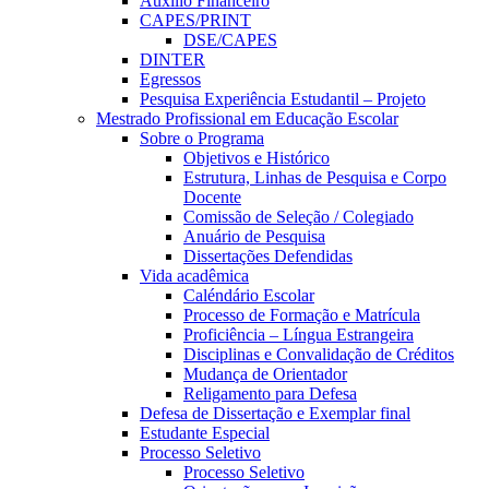
Auxílio Financeiro
CAPES/PRINT
DSE/CAPES
DINTER
Egressos
Pesquisa Experiência Estudantil – Projeto
Mestrado Profissional em Educação Escolar
Sobre o Programa
Objetivos e Histórico
Estrutura, Linhas de Pesquisa e Corpo
Docente
Comissão de Seleção / Colegiado
Anuário de Pesquisa
Dissertações Defendidas
Vida acadêmica
Caléndário Escolar
Processo de Formação e Matrícula
Proficiência – Língua Estrangeira
Disciplinas e Convalidação de Créditos
Mudança de Orientador
Religamento para Defesa
Defesa de Dissertação e Exemplar final
Estudante Especial
Processo Seletivo
Processo Seletivo