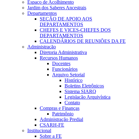
Espaço de Acolhimento
Jardim dos Saberes Ancestrais
Departamentos
SEÇÃO DE APOIO AOS
DEPARTAMENTOS
CHEFES E VICES-CHEFES DOS
DEPARTAMENTOS
CALENDÁRIOS DE REUNIÕES DA FE
Administração
Diretoria Administrativa
Recursos Humanos
Docentes
Funcionários
Arquivo Setorial
Histórico
Boletins Eletrônicos
Sistema SIARQ
Legislação Arquivística
Contato
Compras e Finanças
Patrimônio
Administração Predial
CSARH-FE
Institucional
Sobre a FE