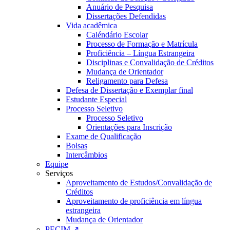
Anuário de Pesquisa
Dissertações Defendidas
Vida acadêmica
Caléndário Escolar
Processo de Formação e Matrícula
Proficiência – Língua Estrangeira
Disciplinas e Convalidação de Créditos
Mudança de Orientador
Religamento para Defesa
Defesa de Dissertação e Exemplar final
Estudante Especial
Processo Seletivo
Processo Seletivo
Orientações para Inscrição
Exame de Qualificação
Bolsas
Intercâmbios
Equipe
Serviços
Aproveitamento de Estudos/Convalidação de
Créditos
Aproveitamento de proficiência em língua
estrangeira
Mudança de Orientador
PECIM ↗