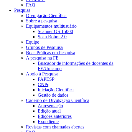
FAQ
Pesquisa
Divulgação Científica
Sobre a pesquisa
Equipamentos multiusuário
Scanner OS 15000
Scan Robot 2.0
Equipe
Grupos de Pesquisa
Boas Práticas em Pesquisa
A pesquisa na FE
Buscador de informações de docentes da
FE/Unicamp
Apoio à Pesquisa
FAPESP
CNPq
Iniciação Científica
Gestão de dados
Caderno de Divulgação Científica
Apresentação
Edição atual
Edições anteriores
Expediente
Revistas com chamadas abertas