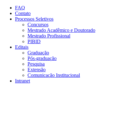
Conteúdo principal
Menu principal
Rodapé
FAQ
Contato
Processos Seletivos
Concursos
Mestrado Acadêmico e Doutorado
Mestrado Profissional
PIBID
Editais
Graduação
Pós-graduação
Pesquisa
Extensão
Comunicação Institucional
Intranet
Aumentar fonte
Diminuir fonte