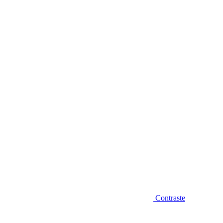
Diminuir fonte
Contraste