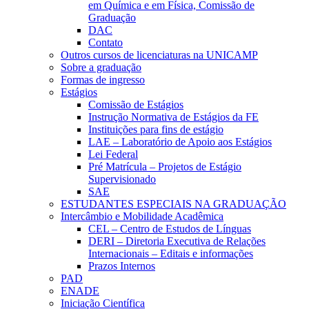
em Química e em Física, Comissão de
Graduação
DAC
Contato
Outros cursos de licenciaturas na UNICAMP
Sobre a graduação
Formas de ingresso
Estágios
Comissão de Estágios
Instrução Normativa de Estágios da FE
Instituições para fins de estágio
LAE – Laboratório de Apoio aos Estágios
Lei Federal
Pré Matrícula – Projetos de Estágio
Supervisionado
SAE
ESTUDANTES ESPECIAIS NA GRADUAÇÃO
Intercâmbio e Mobilidade Acadêmica
CEL – Centro de Estudos de Línguas
DERI – Diretoria Executiva de Relações
Internacionais – Editais e informações
Prazos Internos
PAD
ENADE
Iniciação Científica