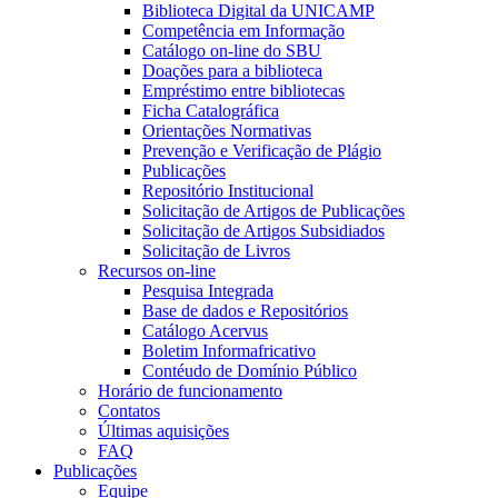
Biblioteca Digital da UNICAMP
Competência em Informação
Catálogo on-line do SBU
Doações para a biblioteca
Empréstimo entre bibliotecas
Ficha Catalográfica
Orientações Normativas
Prevenção e Verificação de Plágio
Publicações
Repositório Institucional
Solicitação de Artigos de Publicações
Solicitação de Artigos Subsidiados
Solicitação de Livros
Recursos on-line
Pesquisa Integrada
Base de dados e Repositórios
Catálogo Acervus
Boletim Informafricativo
Contéudo de Domínio Público
Horário de funcionamento
Contatos
Últimas aquisições
FAQ
Publicações
Equipe