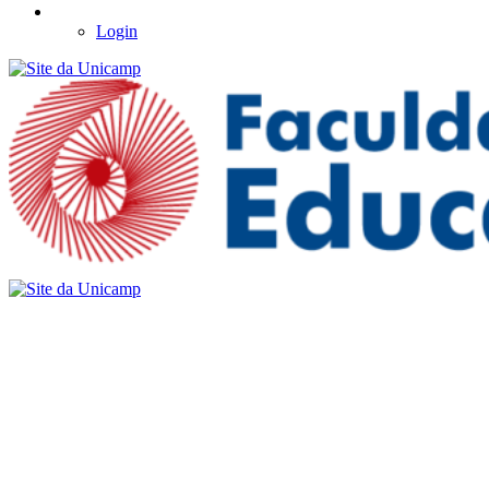
Login