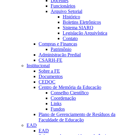
Docentes
Funcionários
Arquivo Setorial
Histórico
Boletins Eletrônicos
Sistema SIARQ
Legislação Arquivística
Contato
Compras e Finanças
Patrimônio
Administração Predial
CSARH-FE
Institucional
Sobre a FE
Documentos
CEDOC
Centro de Memória da Educação
Conselho Científico
Coordenação
Links
Fundos
Plano de Gerenciamento de Resíduos da
Faculdade de Educação
EAD
EAD