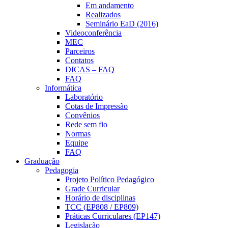
Em andamento
Realizados
Seminário EaD (2016)
Videoconferência
MEC
Parceiros
Contatos
DICAS – FAQ
FAQ
Informática
Laboratório
Cotas de Impressão
Convênios
Rede sem fio
Normas
Equipe
FAQ
Graduação
Pedagogia
Projeto Político Pedagógico
Grade Curricular
Horário de disciplinas
TCC (EP808 / EP809)
Práticas Curriculares (EP147)
Legislação