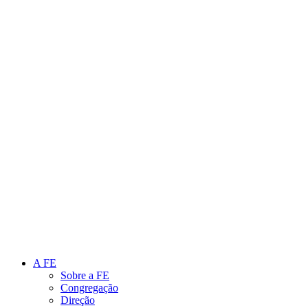
Link para o Instagram
Link para o Youtube
A FE
Sobre a FE
Congregação
Direção