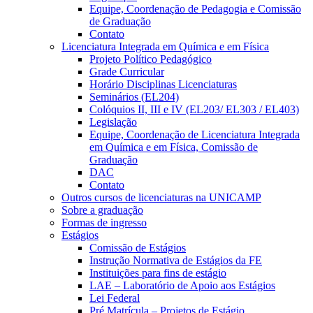
Equipe, Coordenação de Pedagogia e Comissão
de Graduação
Contato
Licenciatura Integrada em Química e em Física
Projeto Político Pedagógico
Grade Curricular
Horário Disciplinas Licenciaturas
Seminários (EL204)
Colóquios II, III e IV (EL203/ EL303 / EL403)
Legislação
Equipe, Coordenação de Licenciatura Integrada
em Química e em Física, Comissão de
Graduação
DAC
Contato
Outros cursos de licenciaturas na UNICAMP
Sobre a graduação
Formas de ingresso
Estágios
Comissão de Estágios
Instrução Normativa de Estágios da FE
Instituições para fins de estágio
LAE – Laboratório de Apoio aos Estágios
Lei Federal
Pré Matrícula – Projetos de Estágio