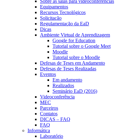
Sobre as salas para videoconferências
Equipamentos
Recursos Tecnológicos
Solicitação
Regulamentação da EaD
Dicas
Ambiente Virtual de Aprendizagem
Google for Education
Tutorial sobre o Google Meet
Moodle
Tutorial sobre o Moodle
Defesas de Teses em Andamento
Defesas de Teses Realizadas
Eventos
Em andamento
Realizados
Seminário EaD (2016)
Videoconferência
MEC
Parceiros
Contatos
DICAS – FAQ
FAQ
Informática
Laboratório