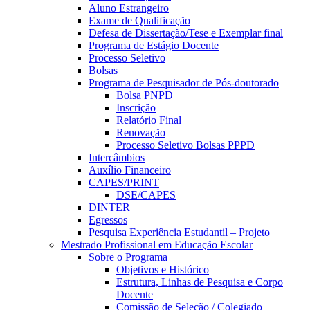
Aluno Estrangeiro
Exame de Qualificação
Defesa de Dissertação/Tese e Exemplar final
Programa de Estágio Docente
Processo Seletivo
Bolsas
Programa de Pesquisador de Pós-doutorado
Bolsa PNPD
Inscrição
Relatório Final
Renovação
Processo Seletivo Bolsas PPPD
Intercâmbios
Auxílio Financeiro
CAPES/PRINT
DSE/CAPES
DINTER
Egressos
Pesquisa Experiência Estudantil – Projeto
Mestrado Profissional em Educação Escolar
Sobre o Programa
Objetivos e Histórico
Estrutura, Linhas de Pesquisa e Corpo
Docente
Comissão de Seleção / Colegiado