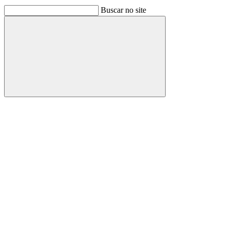
Buscar no site
Buscar
Link para o Facebook
Link para o Linkedin