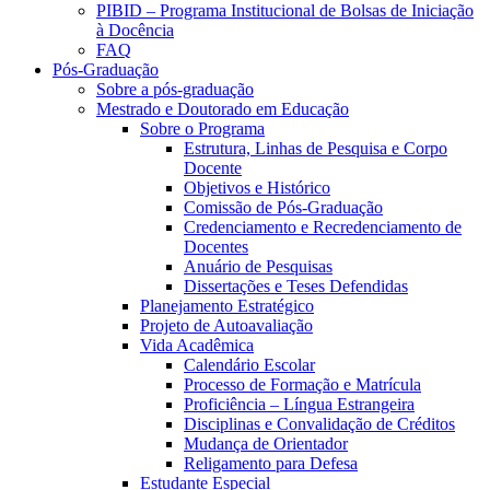
PIBID – Programa Institucional de Bolsas de Iniciação
à Docência
FAQ
Pós-Graduação
Sobre a pós-graduação
Mestrado e Doutorado em Educação
Sobre o Programa
Estrutura, Linhas de Pesquisa e Corpo
Docente
Objetivos e Histórico
Comissão de Pós-Graduação
Credenciamento e Recredenciamento de
Docentes
Anuário de Pesquisas
Dissertações e Teses Defendidas
Planejamento Estratégico
Projeto de Autoavaliação
Vida Acadêmica
Calendário Escolar
Processo de Formação e Matrícula
Proficiência – Língua Estrangeira
Disciplinas e Convalidação de Créditos
Mudança de Orientador
Religamento para Defesa
Estudante Especial