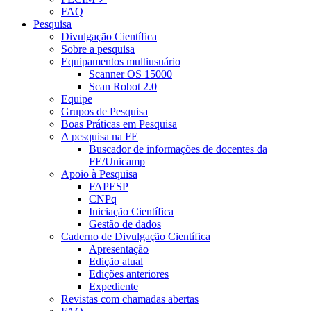
FAQ
Pesquisa
Divulgação Científica
Sobre a pesquisa
Equipamentos multiusuário
Scanner OS 15000
Scan Robot 2.0
Equipe
Grupos de Pesquisa
Boas Práticas em Pesquisa
A pesquisa na FE
Buscador de informações de docentes da
FE/Unicamp
Apoio à Pesquisa
FAPESP
CNPq
Iniciação Científica
Gestão de dados
Caderno de Divulgação Científica
Apresentação
Edição atual
Edições anteriores
Expediente
Revistas com chamadas abertas