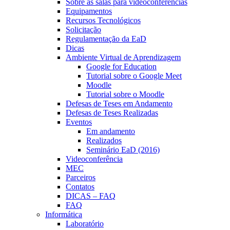
Sobre as salas para videoconferências
Equipamentos
Recursos Tecnológicos
Solicitação
Regulamentação da EaD
Dicas
Ambiente Virtual de Aprendizagem
Google for Education
Tutorial sobre o Google Meet
Moodle
Tutorial sobre o Moodle
Defesas de Teses em Andamento
Defesas de Teses Realizadas
Eventos
Em andamento
Realizados
Seminário EaD (2016)
Videoconferência
MEC
Parceiros
Contatos
DICAS – FAQ
FAQ
Informática
Laboratório