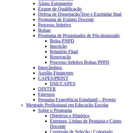
Aluno Estrangeiro
Exame de Qualificação
Defesa de Dissertação/Tese e Exemplar final
Programa de Estágio Docente
Processo Seletivo
Bolsas
Programa de Pesquisador de Pós-doutorado
Bolsa PNPD
Inscrição
Relatório Final
Renovação
Processo Seletivo Bolsas PPPD
Intercâmbios
Auxílio Financeiro
CAPES/PRINT
DSE/CAPES
DINTER
Egressos
Pesquisa Experiência Estudantil – Projeto
Mestrado Profissional em Educação Escolar
Sobre o Programa
Objetivos e Histórico
Estrutura, Linhas de Pesquisa e Corpo
Docente
Comissão de Seleção / Colegiado