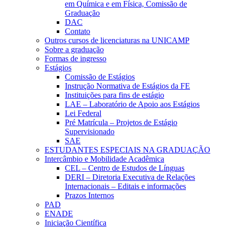
em Química e em Física, Comissão de
Graduação
DAC
Contato
Outros cursos de licenciaturas na UNICAMP
Sobre a graduação
Formas de ingresso
Estágios
Comissão de Estágios
Instrução Normativa de Estágios da FE
Instituições para fins de estágio
LAE – Laboratório de Apoio aos Estágios
Lei Federal
Pré Matrícula – Projetos de Estágio
Supervisionado
SAE
ESTUDANTES ESPECIAIS NA GRADUAÇÃO
Intercâmbio e Mobilidade Acadêmica
CEL – Centro de Estudos de Línguas
DERI – Diretoria Executiva de Relações
Internacionais – Editais e informações
Prazos Internos
PAD
ENADE
Iniciação Científica