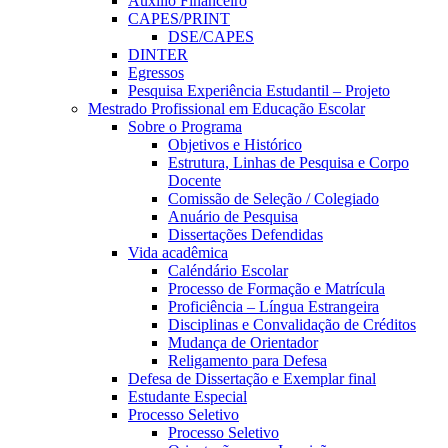
Auxílio Financeiro
CAPES/PRINT
DSE/CAPES
DINTER
Egressos
Pesquisa Experiência Estudantil – Projeto
Mestrado Profissional em Educação Escolar
Sobre o Programa
Objetivos e Histórico
Estrutura, Linhas de Pesquisa e Corpo
Docente
Comissão de Seleção / Colegiado
Anuário de Pesquisa
Dissertações Defendidas
Vida acadêmica
Caléndário Escolar
Processo de Formação e Matrícula
Proficiência – Língua Estrangeira
Disciplinas e Convalidação de Créditos
Mudança de Orientador
Religamento para Defesa
Defesa de Dissertação e Exemplar final
Estudante Especial
Processo Seletivo
Processo Seletivo