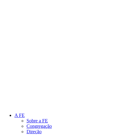
Link para o Instagram
Link para o Youtube
A FE
Sobre a FE
Congregação
Direção