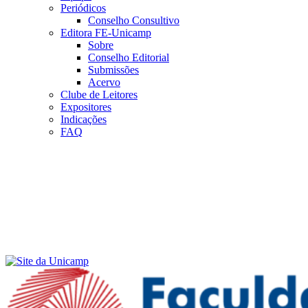
Periódicos
Conselho Consultivo
Editora FE-Unicamp
Sobre
Conselho Editorial
Submissões
Acervo
Clube de Leitores
Expositores
Indicações
FAQ
Menu