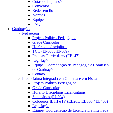
Cotas de Impressão
Convênios
Rede sem fio
Normas
Equipe
FAQ
Graduação
Pedagogia
Projeto Político Pedagógico
Grade Curricular
Horário de disciplinas
TCC (EP808 / EP809)
Práticas Curriculares (EP147)
Legislação
Equipe, Coordenação de Pedagogia e Comissão
de Graduação
Contato
Licenciatura Integrada em Química e em Física
Projeto Político Pedagógico
Grade Curricular
Horário Disciplinas Licenciaturas
Seminários (EL204)
Colóquios II, III e IV (EL203/ EL303 / EL403)
Legislação
Equipe, Coordenação de Licenciatura Integrada