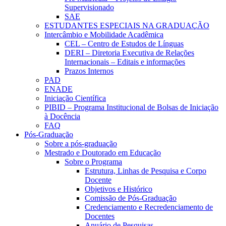
Supervisionado
SAE
ESTUDANTES ESPECIAIS NA GRADUAÇÃO
Intercâmbio e Mobilidade Acadêmica
CEL – Centro de Estudos de Línguas
DERI – Diretoria Executiva de Relações
Internacionais – Editais e informações
Prazos Internos
PAD
ENADE
Iniciação Científica
PIBID – Programa Institucional de Bolsas de Iniciação
à Docência
FAQ
Pós-Graduação
Sobre a pós-graduação
Mestrado e Doutorado em Educação
Sobre o Programa
Estrutura, Linhas de Pesquisa e Corpo
Docente
Objetivos e Histórico
Comissão de Pós-Graduação
Credenciamento e Recredenciamento de
Docentes
Anuário de Pesquisas