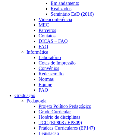
Em andamento
Realizados
Seminário EaD (2016)
Videoconferência
MEC
Parceiros
Contatos
DICAS – FAQ
FAQ
Informática
Laboratório
Cotas de Impressão
Convênios
Rede sem fio
Normas
Equipe
FAQ
Graduação
Pedagogia
Projeto Político Pedagógico
Grade Curricular
Horário de disciplinas
TCC (EP808 / EP809)
Práticas Curriculares (EP147)
Legislação