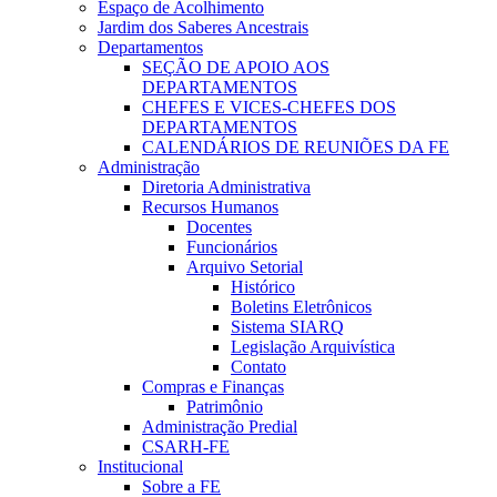
Espaço de Acolhimento
Jardim dos Saberes Ancestrais
Departamentos
SEÇÃO DE APOIO AOS
DEPARTAMENTOS
CHEFES E VICES-CHEFES DOS
DEPARTAMENTOS
CALENDÁRIOS DE REUNIÕES DA FE
Administração
Diretoria Administrativa
Recursos Humanos
Docentes
Funcionários
Arquivo Setorial
Histórico
Boletins Eletrônicos
Sistema SIARQ
Legislação Arquivística
Contato
Compras e Finanças
Patrimônio
Administração Predial
CSARH-FE
Institucional
Sobre a FE