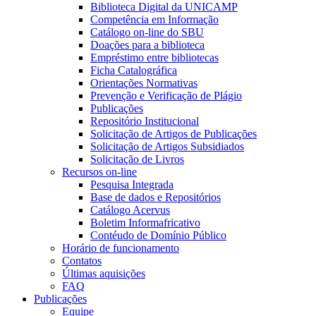
Biblioteca Digital da UNICAMP
Competência em Informação
Catálogo on-line do SBU
Doações para a biblioteca
Empréstimo entre bibliotecas
Ficha Catalográfica
Orientações Normativas
Prevenção e Verificação de Plágio
Publicações
Repositório Institucional
Solicitação de Artigos de Publicações
Solicitação de Artigos Subsidiados
Solicitação de Livros
Recursos on-line
Pesquisa Integrada
Base de dados e Repositórios
Catálogo Acervus
Boletim Informafricativo
Contéudo de Domínio Público
Horário de funcionamento
Contatos
Últimas aquisições
FAQ
Publicações
Equipe