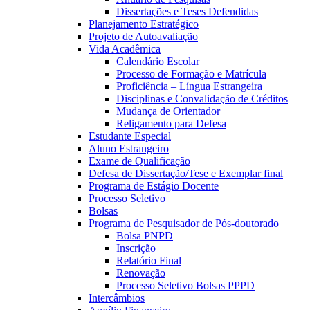
Dissertações e Teses Defendidas
Planejamento Estratégico
Projeto de Autoavaliação
Vida Acadêmica
Calendário Escolar
Processo de Formação e Matrícula
Proficiência – Língua Estrangeira
Disciplinas e Convalidação de Créditos
Mudança de Orientador
Religamento para Defesa
Estudante Especial
Aluno Estrangeiro
Exame de Qualificação
Defesa de Dissertação/Tese e Exemplar final
Programa de Estágio Docente
Processo Seletivo
Bolsas
Programa de Pesquisador de Pós-doutorado
Bolsa PNPD
Inscrição
Relatório Final
Renovação
Processo Seletivo Bolsas PPPD
Intercâmbios