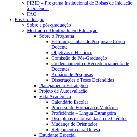
PIBID – Programa Institucional de Bolsas de Iniciação
à Docência
FAQ
Pós-Graduação
Sobre a pós-graduação
Mestrado e Doutorado em Educação
Sobre o Programa
Estrutura, Linhas de Pesquisa e Corpo
Docente
Objetivos e Histórico
Comissão de Pós-Graduação
Credenciamento e Recredenciamento de
Docentes
Anuário de Pesquisas
Dissertações e Teses Defendidas
Planejamento Estratégico
Projeto de Autoavaliação
Vida Acadêmica
Calendário Escolar
Processo de Formação e Matrícula
Proficiência – Língua Estrangeira
Disciplinas e Convalidação de Créditos
Mudança de Orientador
Religamento para Defesa
Estudante Especial