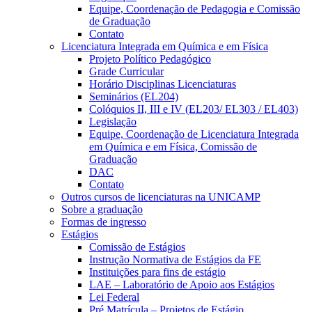
Equipe, Coordenação de Pedagogia e Comissão
de Graduação
Contato
Licenciatura Integrada em Química e em Física
Projeto Político Pedagógico
Grade Curricular
Horário Disciplinas Licenciaturas
Seminários (EL204)
Colóquios II, III e IV (EL203/ EL303 / EL403)
Legislação
Equipe, Coordenação de Licenciatura Integrada
em Química e em Física, Comissão de
Graduação
DAC
Contato
Outros cursos de licenciaturas na UNICAMP
Sobre a graduação
Formas de ingresso
Estágios
Comissão de Estágios
Instrução Normativa de Estágios da FE
Instituições para fins de estágio
LAE – Laboratório de Apoio aos Estágios
Lei Federal
Pré Matrícula – Projetos de Estágio