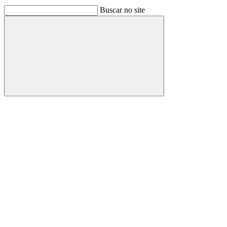
Buscar no site
Buscar
Link para o Facebook
Link para o Linkedin