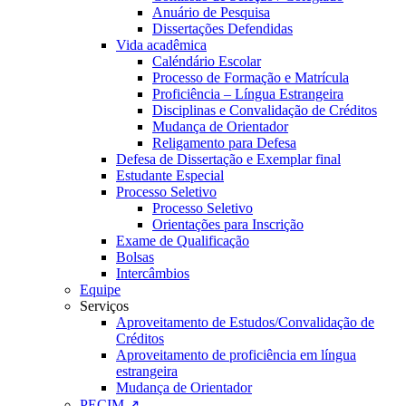
Anuário de Pesquisa
Dissertações Defendidas
Vida acadêmica
Caléndário Escolar
Processo de Formação e Matrícula
Proficiência – Língua Estrangeira
Disciplinas e Convalidação de Créditos
Mudança de Orientador
Religamento para Defesa
Defesa de Dissertação e Exemplar final
Estudante Especial
Processo Seletivo
Processo Seletivo
Orientações para Inscrição
Exame de Qualificação
Bolsas
Intercâmbios
Equipe
Serviços
Aproveitamento de Estudos/Convalidação de
Créditos
Aproveitamento de proficiência em língua
estrangeira
Mudança de Orientador
PECIM ↗