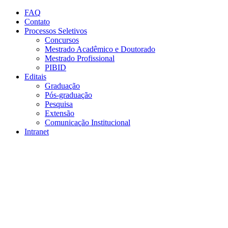
Conteúdo principal
Menu principal
Rodapé
FAQ
Contato
Processos Seletivos
Concursos
Mestrado Acadêmico e Doutorado
Mestrado Profissional
PIBID
Editais
Graduação
Pós-graduação
Pesquisa
Extensão
Comunicação Institucional
Intranet
Aumentar fonte
Diminuir fonte