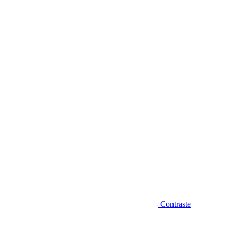
Diminuir fonte
Contraste