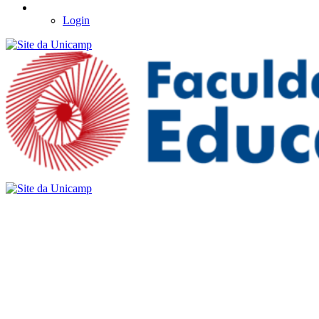
Login