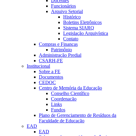
Docentes
Funcionários
Arquivo Setorial
Histórico
Boletins Eletrônicos
Sistema SIARQ
Legislação Arquivística
Contato
Compras e Finanças
Patrimônio
Administração Predial
CSARH-FE
Institucional
Sobre a FE
Documentos
CEDOC
Centro de Memória da Educação
Conselho Científico
Coordenação
Links
Fundos
Plano de Gerenciamento de Resíduos da
Faculdade de Educação
EAD
EAD