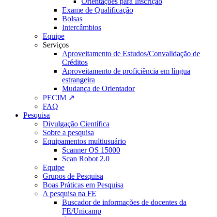
Orientações para Inscrição
Exame de Qualificação
Bolsas
Intercâmbios
Equipe
Serviços
Aproveitamento de Estudos/Convalidação de
Créditos
Aproveitamento de proficiência em língua
estrangeira
Mudança de Orientador
PECIM ↗
FAQ
Pesquisa
Divulgação Científica
Sobre a pesquisa
Equipamentos multiusuário
Scanner OS 15000
Scan Robot 2.0
Equipe
Grupos de Pesquisa
Boas Práticas em Pesquisa
A pesquisa na FE
Buscador de informações de docentes da
FE/Unicamp