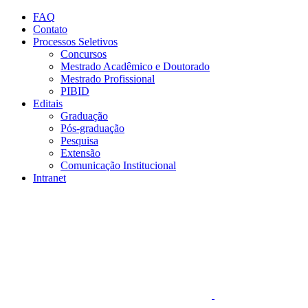
Conteúdo principal
Menu principal
Rodapé
FAQ
Contato
Processos Seletivos
Concursos
Mestrado Acadêmico e Doutorado
Mestrado Profissional
PIBID
Editais
Graduação
Pós-graduação
Pesquisa
Extensão
Comunicação Institucional
Intranet
Aumentar fonte