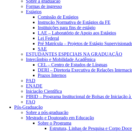
Sobre a graduação
Formas de ingresso
Estágios
Comissão de Estágios
Instrução Normativa de Estágios da FE
Instituições para fins de estágio
LAE – Laboratório de Apoio aos Estágios
Lei Federal
Pré Matrícula – Projetos de Estágio Supervisionad
SAE
ESTUDANTES ESPECIAIS NA GRADUAÇÃO
Intercâmbio e Mobilidade Acadêmica
CEL – Centro de Estudos de Línguas
DERI – Diretoria Executiva de Relações Internacio
Prazos Internos
PAD
ENADE
Iniciação Científica
PIBID – Programa Institucional de Bolsas de Iniciação 
FAQ
Pós-Graduação
Sobre a pós-graduação
Mestrado e Doutorado em Educação
Sobre o Programa
Estrutura, Linhas de Pesquisa e Corpo Doce