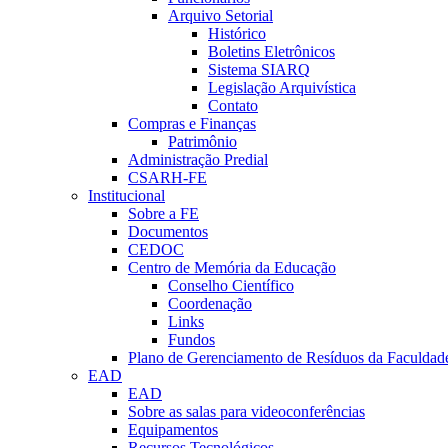
Arquivo Setorial
Histórico
Boletins Eletrônicos
Sistema SIARQ
Legislação Arquivística
Contato
Compras e Finanças
Patrimônio
Administração Predial
CSARH-FE
Institucional
Sobre a FE
Documentos
CEDOC
Centro de Memória da Educação
Conselho Científico
Coordenação
Links
Fundos
Plano de Gerenciamento de Resíduos da Faculdad
EAD
EAD
Sobre as salas para videoconferências
Equipamentos
Recursos Tecnológicos