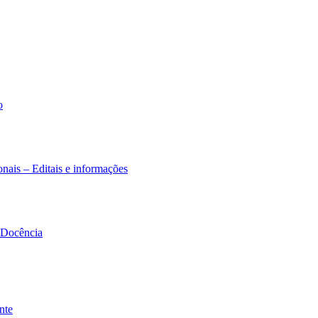
o
nais – Editais e informações
à Docência
nte