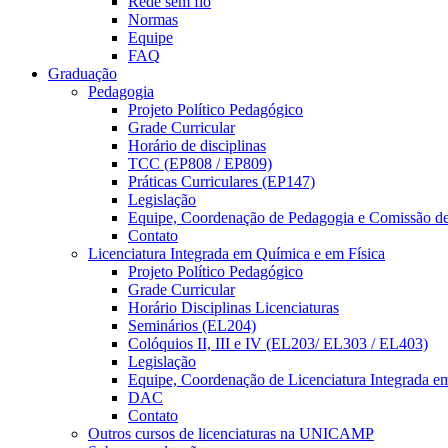
Rede sem fio
Normas
Equipe
FAQ
Graduação
Pedagogia
Projeto Político Pedagógico
Grade Curricular
Horário de disciplinas
TCC (EP808 / EP809)
Práticas Curriculares (EP147)
Legislação
Equipe, Coordenação de Pedagogia e Comissão d
Contato
Licenciatura Integrada em Química e em Física
Projeto Político Pedagógico
Grade Curricular
Horário Disciplinas Licenciaturas
Seminários (EL204)
Colóquios II, III e IV (EL203/ EL303 / EL403)
Legislação
Equipe, Coordenação de Licenciatura Integrada e
DAC
Contato
Outros cursos de licenciaturas na UNICAMP