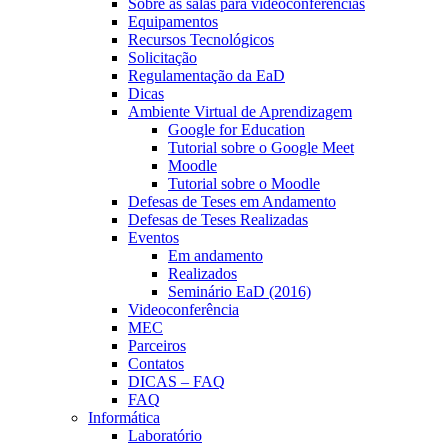
Sobre as salas para videoconferências
Equipamentos
Recursos Tecnológicos
Solicitação
Regulamentação da EaD
Dicas
Ambiente Virtual de Aprendizagem
Google for Education
Tutorial sobre o Google Meet
Moodle
Tutorial sobre o Moodle
Defesas de Teses em Andamento
Defesas de Teses Realizadas
Eventos
Em andamento
Realizados
Seminário EaD (2016)
Videoconferência
MEC
Parceiros
Contatos
DICAS – FAQ
FAQ
Informática
Laboratório