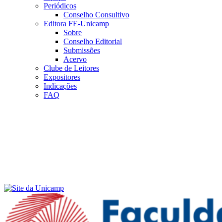
Periódicos
Conselho Consultivo
Editora FE-Unicamp
Sobre
Conselho Editorial
Submissões
Acervo
Clube de Leitores
Expositores
Indicações
FAQ
Menu