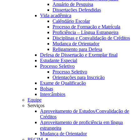
Anuário de Pesquisa
Dissertações Defendidas
Vida acadêmica
Caléndário Escolar
Processo de Formação e Matrícula
Proficiência – Língua Estrangeira
Disciplinas e Convalidação de Créditos
Mudança de Orientador
Religamento para Defesa
Defesa de Dissertação e Exemplar final
Estudante Especial
Processo Seletivo
Processo Seletivo
Orientações para Inscrição
Exame de Qualificação
Bolsas
Intercâmbios
Equipe
Serviços
Aproveitamento de Estudos/Convalidação de
Créditos
Aproveitamento de proficiência em língua
estrangeira
Mudança de Orientador
PECIM ↗