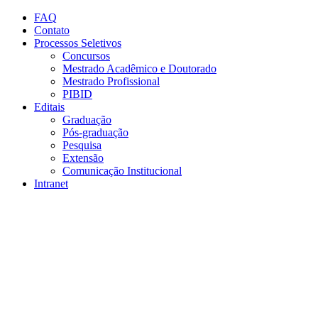
Conteúdo principal
Menu principal
Rodapé
FAQ
Contato
Processos Seletivos
Concursos
Mestrado Acadêmico e Doutorado
Mestrado Profissional
PIBID
Editais
Graduação
Pós-graduação
Pesquisa
Extensão
Comunicação Institucional
Intranet
Aumentar fonte
Diminuir fonte