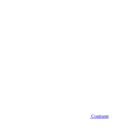
Diminuir fonte
Contraste