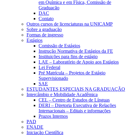
em Química e em Física, Comissão de
Graduação
DAC
Contato
Outros cursos de licenciaturas na UNICAMP
Sobre a graduação
Formas de ingresso
Estágios
Comissão de Estágios
Instrução Normativa de Estágios da FE
Instituições para fins de estágio
LAE – Laboratório de Apoio aos Estágios
Lei Federal
Pré Matrícula – Projetos de Estágio
Supervisionado
SAE
ESTUDANTES ESPECIAIS NA GRADUAÇÃO
Intercâmbio e Mobilidade Acadêmica
CEL – Centro de Estudos de Línguas
DERI – Diretoria Executiva de Relações
Internacionais – Editais e informações
Prazos Internos
PAD
ENADE
Iniciação Científica