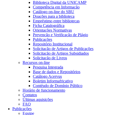
Biblioteca Digital da UNICAMP
Competência em Informação
Catálogo on-line do SBU
Doações para a biblioteca
Empréstimo entre bibliotecas
Ficha Catalográfica
Orientações Normativas
Prevenção e Verificação de Plágio
Publicações
Repositório Institucional
Solicitação de Artigos de Publicações
Solicitação de Artigos Subsidiados
Solicitação de Livros
Recursos on-line
Pesquisa Integrada
Base de dados e Repositórios
Catálogo Acervus
Boletim Informafricativo
Contéudo de Domínio Público
Horário de funcionamento
Contatos
Últimas aquisições
FAQ
Publicações
Equipe