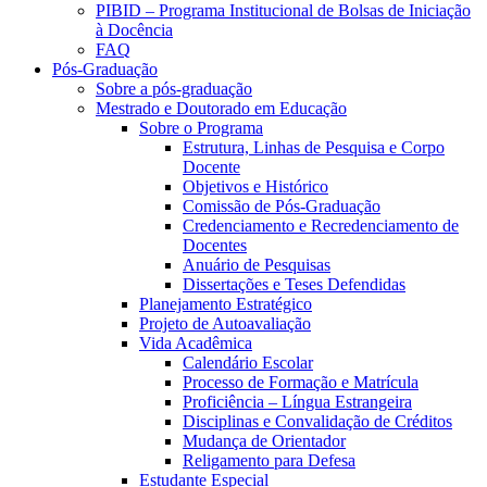
PIBID – Programa Institucional de Bolsas de Iniciação
à Docência
FAQ
Pós-Graduação
Sobre a pós-graduação
Mestrado e Doutorado em Educação
Sobre o Programa
Estrutura, Linhas de Pesquisa e Corpo
Docente
Objetivos e Histórico
Comissão de Pós-Graduação
Credenciamento e Recredenciamento de
Docentes
Anuário de Pesquisas
Dissertações e Teses Defendidas
Planejamento Estratégico
Projeto de Autoavaliação
Vida Acadêmica
Calendário Escolar
Processo de Formação e Matrícula
Proficiência – Língua Estrangeira
Disciplinas e Convalidação de Créditos
Mudança de Orientador
Religamento para Defesa
Estudante Especial