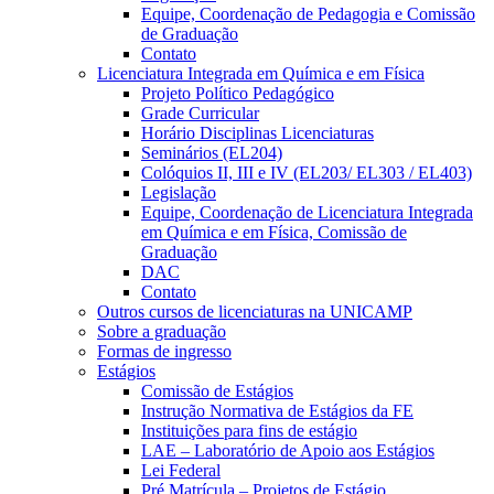
Equipe, Coordenação de Pedagogia e Comissão
de Graduação
Contato
Licenciatura Integrada em Química e em Física
Projeto Político Pedagógico
Grade Curricular
Horário Disciplinas Licenciaturas
Seminários (EL204)
Colóquios II, III e IV (EL203/ EL303 / EL403)
Legislação
Equipe, Coordenação de Licenciatura Integrada
em Química e em Física, Comissão de
Graduação
DAC
Contato
Outros cursos de licenciaturas na UNICAMP
Sobre a graduação
Formas de ingresso
Estágios
Comissão de Estágios
Instrução Normativa de Estágios da FE
Instituições para fins de estágio
LAE – Laboratório de Apoio aos Estágios
Lei Federal
Pré Matrícula – Projetos de Estágio