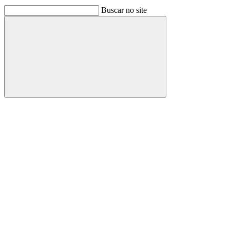
Buscar no site
Buscar
Link para o Facebook
Link para o Linkedin