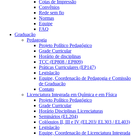
Cotas de Impressão
Convênios
Rede sem fio
Normas
Equipe
FAQ
Graduação
Pedagogia
Projeto Político Pedagógico
Grade Curricular
Horário de disciplinas
TCC (EP808 / EP809)
Práticas Curriculares (EP147)
Legislação
Equipe, Coordenação de Pedagogia e Comissão
de Graduação
Contato
Licenciatura Integrada em Química e em Física
Projeto Político Pedagógico
Grade Curricular
Horário Disciplinas Licenciaturas
Seminários (EL204)
Colóquios II, III e IV (EL203/ EL303 / EL403)
Legislação
Equipe, Coordenação de Licenciatura Integrada