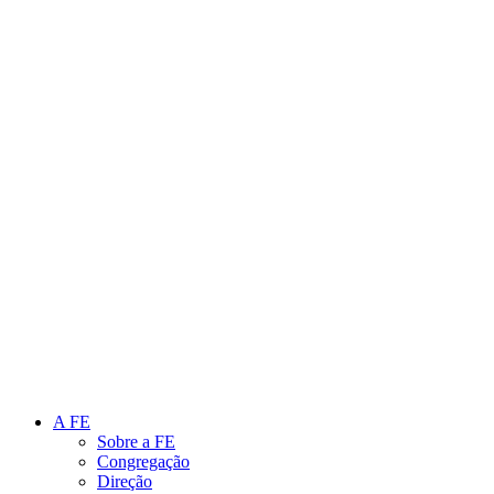
Link para o Instagram
Link para o Youtube
A FE
Sobre a FE
Congregação
Direção