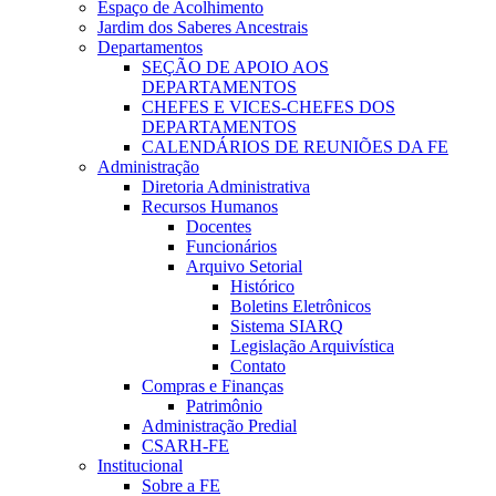
Espaço de Acolhimento
Jardim dos Saberes Ancestrais
Departamentos
SEÇÃO DE APOIO AOS
DEPARTAMENTOS
CHEFES E VICES-CHEFES DOS
DEPARTAMENTOS
CALENDÁRIOS DE REUNIÕES DA FE
Administração
Diretoria Administrativa
Recursos Humanos
Docentes
Funcionários
Arquivo Setorial
Histórico
Boletins Eletrônicos
Sistema SIARQ
Legislação Arquivística
Contato
Compras e Finanças
Patrimônio
Administração Predial
CSARH-FE
Institucional
Sobre a FE