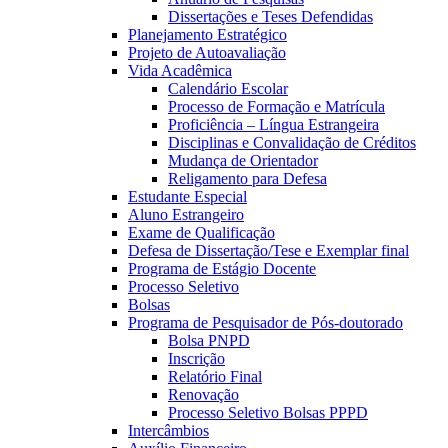
Dissertações e Teses Defendidas
Planejamento Estratégico
Projeto de Autoavaliação
Vida Acadêmica
Calendário Escolar
Processo de Formação e Matrícula
Proficiência – Língua Estrangeira
Disciplinas e Convalidação de Créditos
Mudança de Orientador
Religamento para Defesa
Estudante Especial
Aluno Estrangeiro
Exame de Qualificação
Defesa de Dissertação/Tese e Exemplar final
Programa de Estágio Docente
Processo Seletivo
Bolsas
Programa de Pesquisador de Pós-doutorado
Bolsa PNPD
Inscrição
Relatório Final
Renovação
Processo Seletivo Bolsas PPPD
Intercâmbios