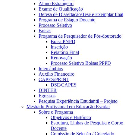
Aluno Estrangeiro
Exame de Qualificação
Defesa de Dissertação/Tese e Exemplar final
Programa de Estágio Docente
Processo Seletivo
Bolsas
Programa de Pesquisador de Pós-doutorado
Bolsa PNPD
Inscrição
Relatório Final
Renovação
Processo Seletivo Bolsas PPPD
Intercâmbios
Auxílio Financeiro
CAPES/PRINT
DSE/CAPES
DINTER
Egressos
Pesquisa Experiência Estudantil – Projeto
Mestrado Profissional em Educação Escolar
Sobre o Programa
Objetivos e Histórico
Estrutura, Linhas de Pesquisa e Corpo
Docente
Comissão de Seleção / Colegiado