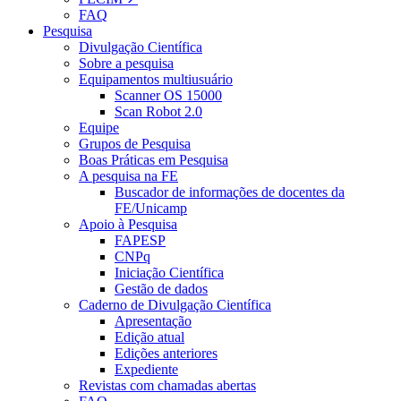
FAQ
Pesquisa
Divulgação Científica
Sobre a pesquisa
Equipamentos multiusuário
Scanner OS 15000
Scan Robot 2.0
Equipe
Grupos de Pesquisa
Boas Práticas em Pesquisa
A pesquisa na FE
Buscador de informações de docentes da
FE/Unicamp
Apoio à Pesquisa
FAPESP
CNPq
Iniciação Científica
Gestão de dados
Caderno de Divulgação Científica
Apresentação
Edição atual
Edições anteriores
Expediente
Revistas com chamadas abertas