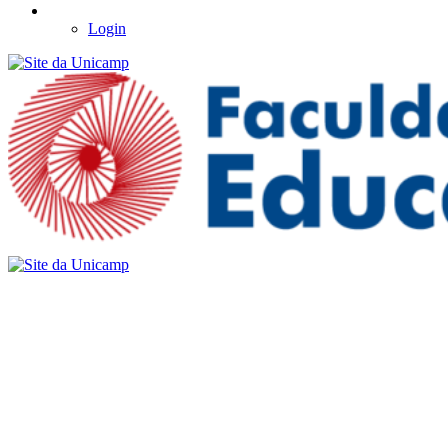
Login