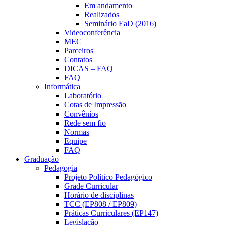
Em andamento
Realizados
Seminário EaD (2016)
Videoconferência
MEC
Parceiros
Contatos
DICAS – FAQ
FAQ
Informática
Laboratório
Cotas de Impressão
Convênios
Rede sem fio
Normas
Equipe
FAQ
Graduação
Pedagogia
Projeto Político Pedagógico
Grade Curricular
Horário de disciplinas
TCC (EP808 / EP809)
Práticas Curriculares (EP147)
Legislação