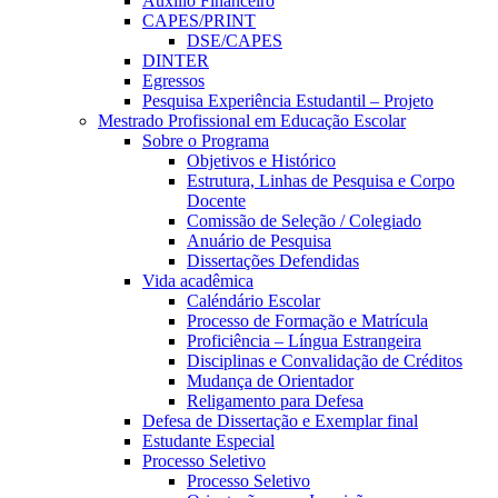
Auxílio Financeiro
CAPES/PRINT
DSE/CAPES
DINTER
Egressos
Pesquisa Experiência Estudantil – Projeto
Mestrado Profissional em Educação Escolar
Sobre o Programa
Objetivos e Histórico
Estrutura, Linhas de Pesquisa e Corpo
Docente
Comissão de Seleção / Colegiado
Anuário de Pesquisa
Dissertações Defendidas
Vida acadêmica
Caléndário Escolar
Processo de Formação e Matrícula
Proficiência – Língua Estrangeira
Disciplinas e Convalidação de Créditos
Mudança de Orientador
Religamento para Defesa
Defesa de Dissertação e Exemplar final
Estudante Especial
Processo Seletivo
Processo Seletivo