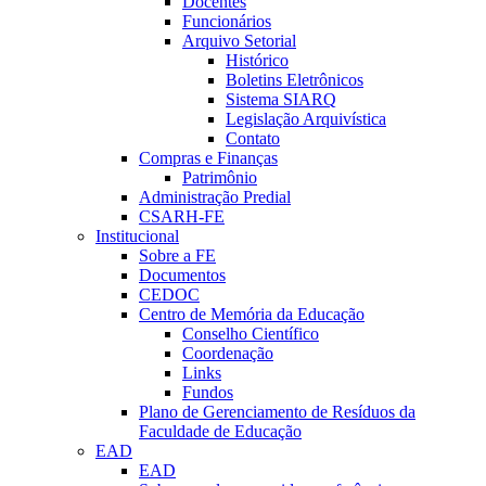
Docentes
Funcionários
Arquivo Setorial
Histórico
Boletins Eletrônicos
Sistema SIARQ
Legislação Arquivística
Contato
Compras e Finanças
Patrimônio
Administração Predial
CSARH-FE
Institucional
Sobre a FE
Documentos
CEDOC
Centro de Memória da Educação
Conselho Científico
Coordenação
Links
Fundos
Plano de Gerenciamento de Resíduos da
Faculdade de Educação
EAD
EAD