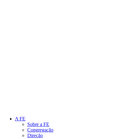
Link para o Instagram
Link para o Youtube
A FE
Sobre a FE
Congregação
Direção