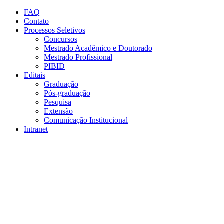
Conteúdo principal
Menu principal
Rodapé
FAQ
Contato
Processos Seletivos
Concursos
Mestrado Acadêmico e Doutorado
Mestrado Profissional
PIBID
Editais
Graduação
Pós-graduação
Pesquisa
Extensão
Comunicação Institucional
Intranet
Aumentar fonte
Diminuir fonte