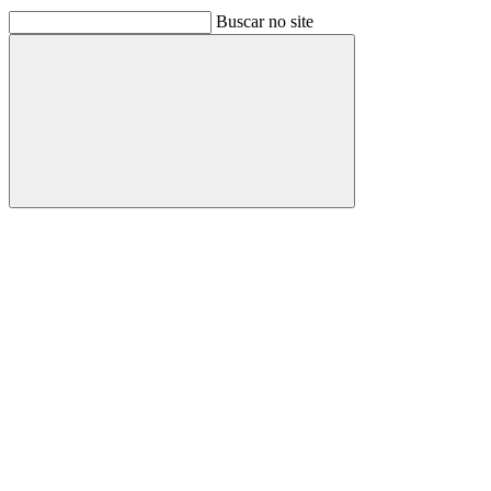
Buscar no site
Buscar
Link para o Facebook
Link para o Linkedin