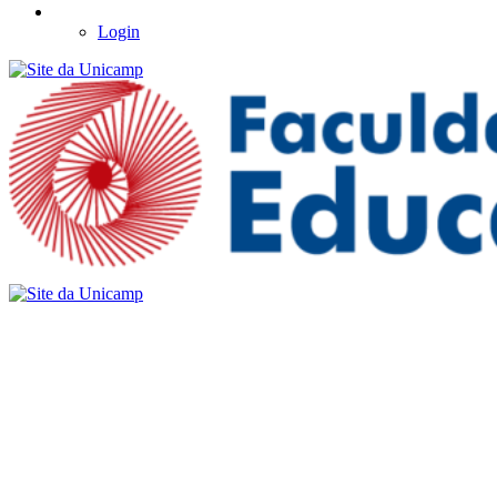
Login