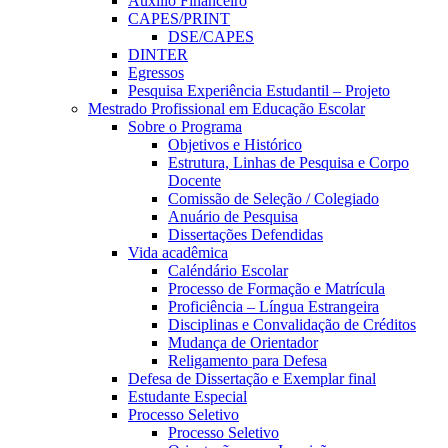
Auxílio Financeiro
CAPES/PRINT
DSE/CAPES
DINTER
Egressos
Pesquisa Experiência Estudantil – Projeto
Mestrado Profissional em Educação Escolar
Sobre o Programa
Objetivos e Histórico
Estrutura, Linhas de Pesquisa e Corpo
Docente
Comissão de Seleção / Colegiado
Anuário de Pesquisa
Dissertações Defendidas
Vida acadêmica
Caléndário Escolar
Processo de Formação e Matrícula
Proficiência – Língua Estrangeira
Disciplinas e Convalidação de Créditos
Mudança de Orientador
Religamento para Defesa
Defesa de Dissertação e Exemplar final
Estudante Especial
Processo Seletivo
Processo Seletivo