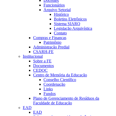
Docentes
Funcionários
Arquivo Setorial
Histórico
Boletins Eletrônicos
Sistema SIARQ
Legislação Arquivística
Contato
Compras e Finanças
Patrimônio
Administração Predial
CSARH-FE
Institucional
Sobre a FE
Documentos
CEDOC
Centro de Memória da Educação
Conselho Científico
Coordenação
Links
Fundos
Plano de Gerenciamento de Resíduos da
Faculdade de Educação
EAD
EAD