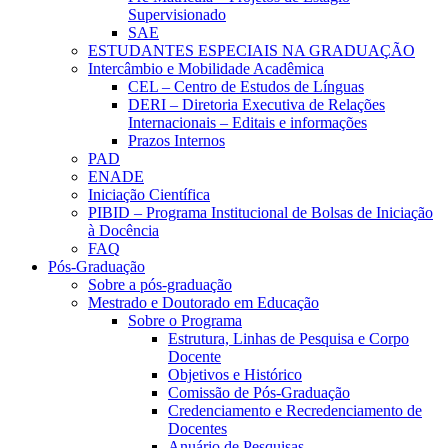
Supervisionado
SAE
ESTUDANTES ESPECIAIS NA GRADUAÇÃO
Intercâmbio e Mobilidade Acadêmica
CEL – Centro de Estudos de Línguas
DERI – Diretoria Executiva de Relações
Internacionais – Editais e informações
Prazos Internos
PAD
ENADE
Iniciação Científica
PIBID – Programa Institucional de Bolsas de Iniciação
à Docência
FAQ
Pós-Graduação
Sobre a pós-graduação
Mestrado e Doutorado em Educação
Sobre o Programa
Estrutura, Linhas de Pesquisa e Corpo
Docente
Objetivos e Histórico
Comissão de Pós-Graduação
Credenciamento e Recredenciamento de
Docentes
Anuário de Pesquisas