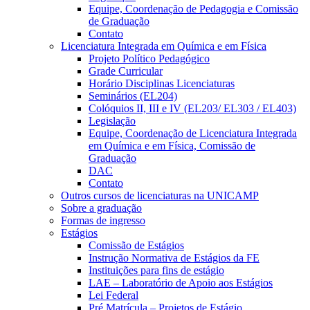
Equipe, Coordenação de Pedagogia e Comissão
de Graduação
Contato
Licenciatura Integrada em Química e em Física
Projeto Político Pedagógico
Grade Curricular
Horário Disciplinas Licenciaturas
Seminários (EL204)
Colóquios II, III e IV (EL203/ EL303 / EL403)
Legislação
Equipe, Coordenação de Licenciatura Integrada
em Química e em Física, Comissão de
Graduação
DAC
Contato
Outros cursos de licenciaturas na UNICAMP
Sobre a graduação
Formas de ingresso
Estágios
Comissão de Estágios
Instrução Normativa de Estágios da FE
Instituições para fins de estágio
LAE – Laboratório de Apoio aos Estágios
Lei Federal
Pré Matrícula – Projetos de Estágio