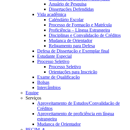
Anuário de Pesquisa
Dissertações Defendidas
Vida acadêmica
Caléndário Escolar
Processo de Formação e Matrícula
Proficiência – Língua Estrangeira
Disciplinas e Convalidação de Créditos
Mudança de Orientador
Religamento para Defesa
Defesa de Dissertação e Exemplar final
Estudante Especial
Processo Seletivo
Processo Seletivo
Orientações para Inscrição
Exame de Qualificação
Bolsas
Intercâmbios
Equipe
Serviços
Aproveitamento de Estudos/Convalidação de
Créditos
Aproveitamento de proficiência em língua
estrangeira
Mudança de Orientador
PECIM ↗