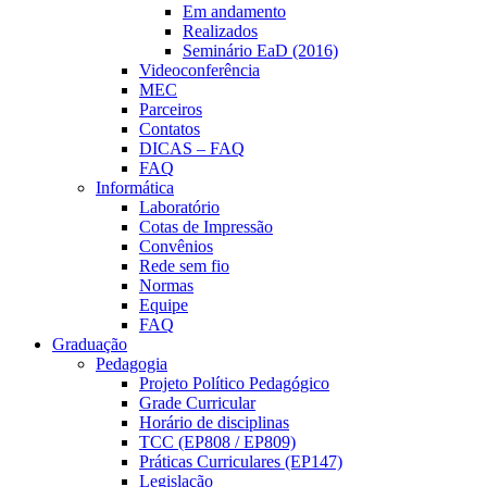
Em andamento
Realizados
Seminário EaD (2016)
Videoconferência
MEC
Parceiros
Contatos
DICAS – FAQ
FAQ
Informática
Laboratório
Cotas de Impressão
Convênios
Rede sem fio
Normas
Equipe
FAQ
Graduação
Pedagogia
Projeto Político Pedagógico
Grade Curricular
Horário de disciplinas
TCC (EP808 / EP809)
Práticas Curriculares (EP147)
Legislação