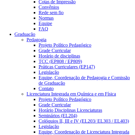
Cotas de Impressão
Convênios
Rede sem fio
Normas
Equipe
FAQ
Graduação
Pedagogia
Projeto Político Pedagógico
Grade Curricular
Horário de disciplinas
TCC (EP808 / EP809)
Práticas Curriculares (EP147)
Legislação
Equipe, Coordenação de Pedagogia e Comissão
de Graduação
Contato
Licenciatura Integrada em Química e em Física
Projeto Político Pedagógico
Grade Curricular
Horário Disciplinas Licenciaturas
Seminários (EL204)
Colóquios II, III e IV (EL203/ EL303 / EL403)
Legislação
Equipe, Coordenação de Licenciatura Integrada