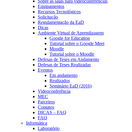
Sobre as salas para videoconferências
Equipamentos
Recursos Tecnológicos
Solicitação
Regulamentação da EaD
Dicas
Ambiente Virtual de Aprendizagem
Google for Education
Tutorial sobre o Google Meet
Moodle
Tutorial sobre o Moodle
Defesas de Teses em Andamento
Defesas de Teses Realizadas
Eventos
Em andamento
Realizados
Seminário EaD (2016)
Videoconferência
MEC
Parceiros
Contatos
DICAS – FAQ
FAQ
Informática
Laboratório