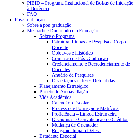
PIBID – Programa Institucional de Bolsas de Iniciação
à Docência
FAQ
Pós-Graduação
Sobre a pós-graduação
Mestrado e Doutorado em Educação
Sobre o Programa
Estrutura, Linhas de Pesquisa e Corpo
Docente
Objetivos e Histórico
Comissão de Pós-Graduação
Credenciamento e Recredenciamento de
Docentes
Anuário de Pesquisas
Dissertações e Teses Defendidas
Planejamento Estratégico
Projeto de Autoavaliação
Vida Acadêmica
Calendário Escolar
Processo de Formação e Matrícula
Proficiência – Língua Estrangeira
Disciplinas e Convalidação de Créditos
Mudança de Orientador
Religamento para Defesa
Estudante Especial