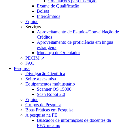
Orientações para Inscrição
Exame de Qualificação
Bolsas
Intercâmbios
Equipe
Serviços
Aproveitamento de Estudos/Convalidação de
Créditos
Aproveitamento de proficiência em língua
estrangeira
Mudança de Orientador
PECIM ↗
FAQ
Pesquisa
Divulgação Científica
Sobre a pesquisa
Equipamentos multiusuário
Scanner OS 15000
Scan Robot 2.0
Equipe
Grupos de Pesquisa
Boas Práticas em Pesquisa
A pesquisa na FE
Buscador de informações de docentes da
FE/Unicamp