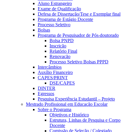
Aluno Estrangeiro
Exame de Qualificação
Defesa de Dissertação/Tese e Exemplar final
Programa de Estágio Docente
Processo Seletivo
Bolsas
Programa de Pesquisador de Pós-doutorado
Bolsa PNPD
Inscrição
Relatório Final
Renovação
Processo Seletivo Bolsas PPPD
Intercâmbios
Auxílio Financeiro
CAPES/PRINT
DSE/CAPES
DINTER
Egressos
Pesquisa Experiência Estudantil – Projeto
Mestrado Profissional em Educação Escolar
Sobre o Programa
Objetivos e Histórico
Estrutura, Linhas de Pesquisa e Corpo
Docente
Comissão de Seleção / Colegiado