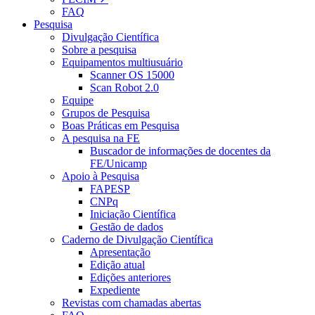
FAQ
Pesquisa
Divulgação Científica
Sobre a pesquisa
Equipamentos multiusuário
Scanner OS 15000
Scan Robot 2.0
Equipe
Grupos de Pesquisa
Boas Práticas em Pesquisa
A pesquisa na FE
Buscador de informações de docentes da
FE/Unicamp
Apoio à Pesquisa
FAPESP
CNPq
Iniciação Científica
Gestão de dados
Caderno de Divulgação Científica
Apresentação
Edição atual
Edições anteriores
Expediente
Revistas com chamadas abertas