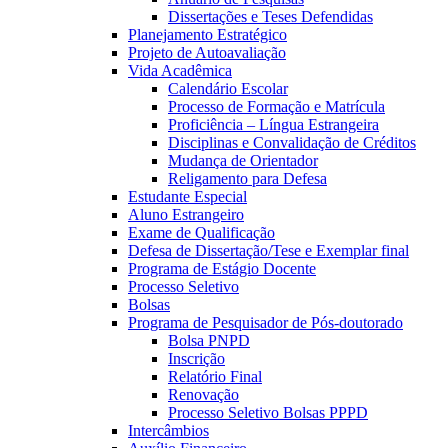
Dissertações e Teses Defendidas
Planejamento Estratégico
Projeto de Autoavaliação
Vida Acadêmica
Calendário Escolar
Processo de Formação e Matrícula
Proficiência – Língua Estrangeira
Disciplinas e Convalidação de Créditos
Mudança de Orientador
Religamento para Defesa
Estudante Especial
Aluno Estrangeiro
Exame de Qualificação
Defesa de Dissertação/Tese e Exemplar final
Programa de Estágio Docente
Processo Seletivo
Bolsas
Programa de Pesquisador de Pós-doutorado
Bolsa PNPD
Inscrição
Relatório Final
Renovação
Processo Seletivo Bolsas PPPD
Intercâmbios