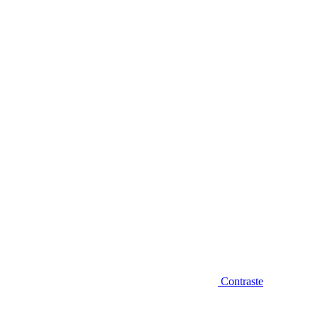
Diminuir fonte
Contraste