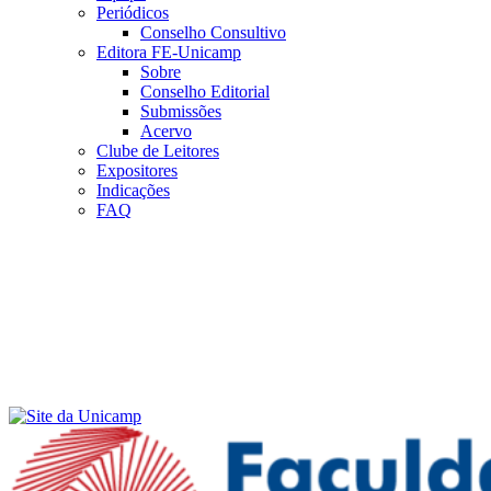
Periódicos
Conselho Consultivo
Editora FE-Unicamp
Sobre
Conselho Editorial
Submissões
Acervo
Clube de Leitores
Expositores
Indicações
FAQ
Menu