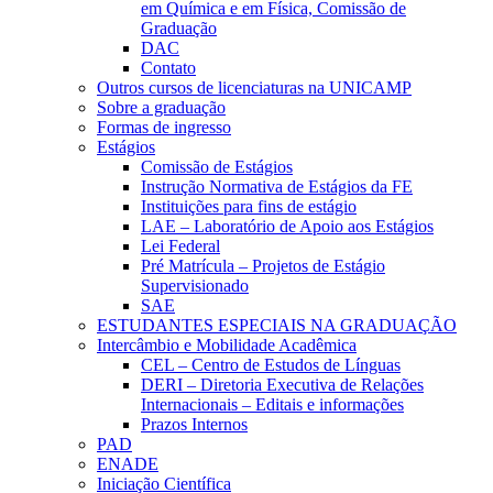
em Química e em Física, Comissão de
Graduação
DAC
Contato
Outros cursos de licenciaturas na UNICAMP
Sobre a graduação
Formas de ingresso
Estágios
Comissão de Estágios
Instrução Normativa de Estágios da FE
Instituições para fins de estágio
LAE – Laboratório de Apoio aos Estágios
Lei Federal
Pré Matrícula – Projetos de Estágio
Supervisionado
SAE
ESTUDANTES ESPECIAIS NA GRADUAÇÃO
Intercâmbio e Mobilidade Acadêmica
CEL – Centro de Estudos de Línguas
DERI – Diretoria Executiva de Relações
Internacionais – Editais e informações
Prazos Internos
PAD
ENADE
Iniciação Científica