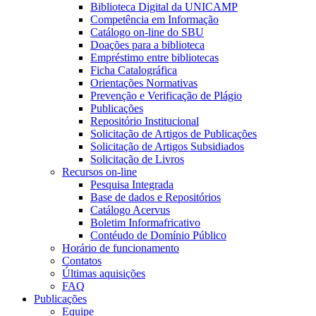
Biblioteca Digital da UNICAMP
Competência em Informação
Catálogo on-line do SBU
Doações para a biblioteca
Empréstimo entre bibliotecas
Ficha Catalográfica
Orientações Normativas
Prevenção e Verificação de Plágio
Publicações
Repositório Institucional
Solicitação de Artigos de Publicações
Solicitação de Artigos Subsidiados
Solicitação de Livros
Recursos on-line
Pesquisa Integrada
Base de dados e Repositórios
Catálogo Acervus
Boletim Informafricativo
Contéudo de Domínio Público
Horário de funcionamento
Contatos
Últimas aquisições
FAQ
Publicações
Equipe