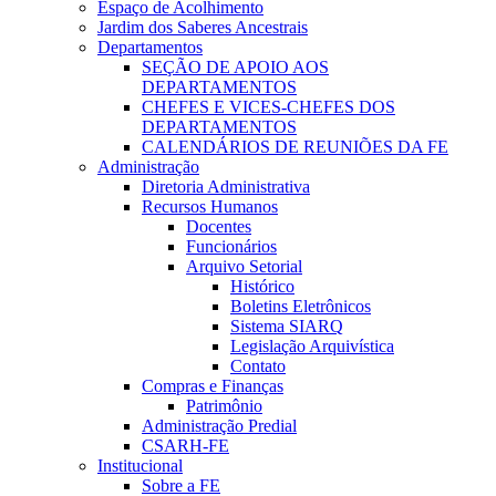
Espaço de Acolhimento
Jardim dos Saberes Ancestrais
Departamentos
SEÇÃO DE APOIO AOS
DEPARTAMENTOS
CHEFES E VICES-CHEFES DOS
DEPARTAMENTOS
CALENDÁRIOS DE REUNIÕES DA FE
Administração
Diretoria Administrativa
Recursos Humanos
Docentes
Funcionários
Arquivo Setorial
Histórico
Boletins Eletrônicos
Sistema SIARQ
Legislação Arquivística
Contato
Compras e Finanças
Patrimônio
Administração Predial
CSARH-FE
Institucional
Sobre a FE