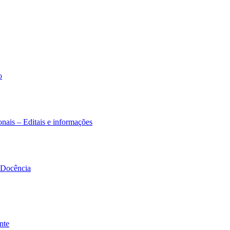
o
nais – Editais e informações
à Docência
nte