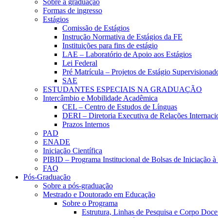
Sobre a graduação
Formas de ingresso
Estágios
Comissão de Estágios
Instrução Normativa de Estágios da FE
Instituições para fins de estágio
LAE – Laboratório de Apoio aos Estágios
Lei Federal
Pré Matrícula – Projetos de Estágio Supervisionad
SAE
ESTUDANTES ESPECIAIS NA GRADUAÇÃO
Intercâmbio e Mobilidade Acadêmica
CEL – Centro de Estudos de Línguas
DERI – Diretoria Executiva de Relações Internacio
Prazos Internos
PAD
ENADE
Iniciação Científica
PIBID – Programa Institucional de Bolsas de Iniciação 
FAQ
Pós-Graduação
Sobre a pós-graduação
Mestrado e Doutorado em Educação
Sobre o Programa
Estrutura, Linhas de Pesquisa e Corpo Doce