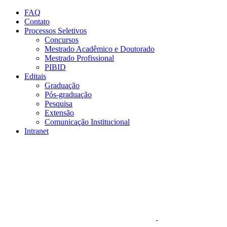
Conteúdo principal
Menu principal
Rodapé
FAQ
Contato
Processos Seletivos
Concursos
Mestrado Acadêmico e Doutorado
Mestrado Profissional
PIBID
Editais
Graduação
Pós-graduação
Pesquisa
Extensão
Comunicação Institucional
Intranet
Aumentar fonte