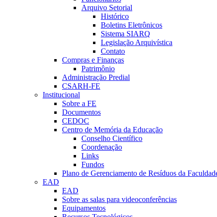
Arquivo Setorial
Histórico
Boletins Eletrônicos
Sistema SIARQ
Legislação Arquivística
Contato
Compras e Finanças
Patrimônio
Administração Predial
CSARH-FE
Institucional
Sobre a FE
Documentos
CEDOC
Centro de Memória da Educação
Conselho Científico
Coordenação
Links
Fundos
Plano de Gerenciamento de Resíduos da Faculdad
EAD
EAD
Sobre as salas para videoconferências
Equipamentos
Recursos Tecnológicos