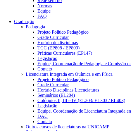
Rede sem fio
Normas
Equipe
FAQ
Graduação
Pedagogia
Projeto Político Pedagógico
Grade Curricular
Horário de disciplinas
TCC (EP808 / EP809)
Práticas Curriculares (EP147)
Legislação
Equipe, Coordenação de Pedagogia e Comissão d
Contato
Licenciatura Integrada em Química e em Física
Projeto Político Pedagógico
Grade Curricular
Horário Disciplinas Licenciaturas
Seminários (EL204)
Colóquios II, III e IV (EL203/ EL303 / EL403)
Legislação
Equipe, Coordenação de Licenciatura Integrada e
DAC
Contato
Outros cursos de licenciaturas na UNICAMP