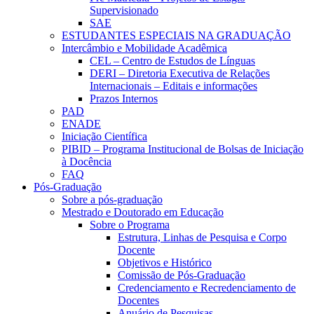
Supervisionado
SAE
ESTUDANTES ESPECIAIS NA GRADUAÇÃO
Intercâmbio e Mobilidade Acadêmica
CEL – Centro de Estudos de Línguas
DERI – Diretoria Executiva de Relações
Internacionais – Editais e informações
Prazos Internos
PAD
ENADE
Iniciação Científica
PIBID – Programa Institucional de Bolsas de Iniciação
à Docência
FAQ
Pós-Graduação
Sobre a pós-graduação
Mestrado e Doutorado em Educação
Sobre o Programa
Estrutura, Linhas de Pesquisa e Corpo
Docente
Objetivos e Histórico
Comissão de Pós-Graduação
Credenciamento e Recredenciamento de
Docentes
Anuário de Pesquisas