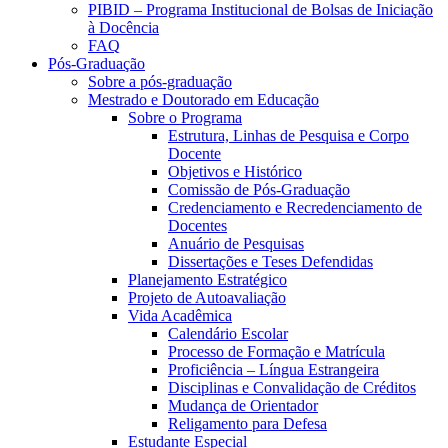
PIBID – Programa Institucional de Bolsas de Iniciação
à Docência
FAQ
Pós-Graduação
Sobre a pós-graduação
Mestrado e Doutorado em Educação
Sobre o Programa
Estrutura, Linhas de Pesquisa e Corpo
Docente
Objetivos e Histórico
Comissão de Pós-Graduação
Credenciamento e Recredenciamento de
Docentes
Anuário de Pesquisas
Dissertações e Teses Defendidas
Planejamento Estratégico
Projeto de Autoavaliação
Vida Acadêmica
Calendário Escolar
Processo de Formação e Matrícula
Proficiência – Língua Estrangeira
Disciplinas e Convalidação de Créditos
Mudança de Orientador
Religamento para Defesa
Estudante Especial