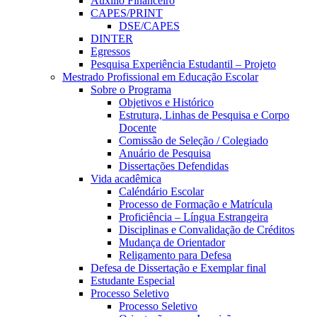
Auxílio Financeiro
CAPES/PRINT
DSE/CAPES
DINTER
Egressos
Pesquisa Experiência Estudantil – Projeto
Mestrado Profissional em Educação Escolar
Sobre o Programa
Objetivos e Histórico
Estrutura, Linhas de Pesquisa e Corpo
Docente
Comissão de Seleção / Colegiado
Anuário de Pesquisa
Dissertações Defendidas
Vida acadêmica
Caléndário Escolar
Processo de Formação e Matrícula
Proficiência – Língua Estrangeira
Disciplinas e Convalidação de Créditos
Mudança de Orientador
Religamento para Defesa
Defesa de Dissertação e Exemplar final
Estudante Especial
Processo Seletivo
Processo Seletivo