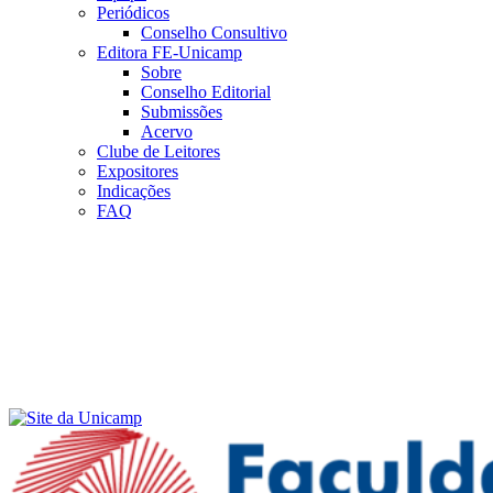
Periódicos
Conselho Consultivo
Editora FE-Unicamp
Sobre
Conselho Editorial
Submissões
Acervo
Clube de Leitores
Expositores
Indicações
FAQ
Menu