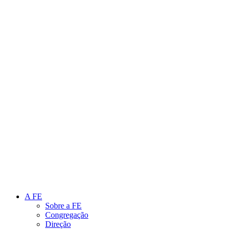
Link para o Instagram
Link para o Youtube
A FE
Sobre a FE
Congregação
Direção