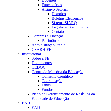
Docentes
Funcionários
Arquivo Setorial
Histórico
Boletins Eletrônicos
Sistema SIARQ
Legislação Arquivística
Contato
Compras e Finanças
Patrimônio
Administração Predial
CSARH-FE
Institucional
Sobre a FE
Documentos
CEDOC
Centro de Memória da Educação
Conselho Científico
Coordenação
Links
Fundos
Plano de Gerenciamento de Resíduos da
Faculdade de Educação
EAD
EAD