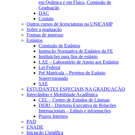
em Química e em Física, Comissão de
Graduação
DAC
Contato
Outros cursos de licenciaturas na UNICAMP
Sobre a graduação
Formas de ingresso
Estágios
Comissão de Estágios
Instrução Normativa de Estágios da FE
Instituições para fins de estágio
LAE – Laboratório de Apoio aos Estágios
Lei Federal
Pré Matrícula – Projetos de Estágio
Supervisionado
SAE
ESTUDANTES ESPECIAIS NA GRADUAÇÃO
Intercâmbio e Mobilidade Acadêmica
CEL – Centro de Estudos de Línguas
DERI – Diretoria Executiva de Relações
Internacionais – Editais e informações
Prazos Internos
PAD
ENADE
Iniciação Científica