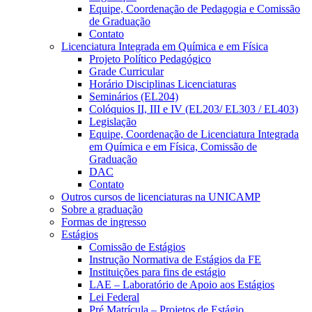
Equipe, Coordenação de Pedagogia e Comissão
de Graduação
Contato
Licenciatura Integrada em Química e em Física
Projeto Político Pedagógico
Grade Curricular
Horário Disciplinas Licenciaturas
Seminários (EL204)
Colóquios II, III e IV (EL203/ EL303 / EL403)
Legislação
Equipe, Coordenação de Licenciatura Integrada
em Química e em Física, Comissão de
Graduação
DAC
Contato
Outros cursos de licenciaturas na UNICAMP
Sobre a graduação
Formas de ingresso
Estágios
Comissão de Estágios
Instrução Normativa de Estágios da FE
Instituições para fins de estágio
LAE – Laboratório de Apoio aos Estágios
Lei Federal
Pré Matrícula – Projetos de Estágio