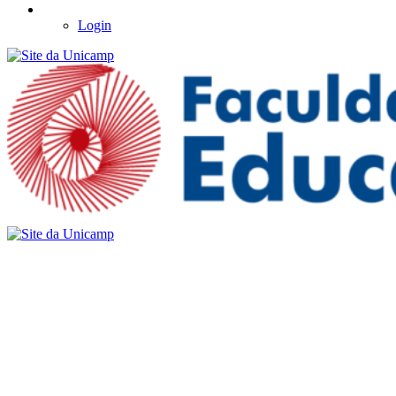
Login