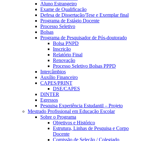
Aluno Estrangeiro
Exame de Qualificação
Defesa de Dissertação/Tese e Exemplar final
Programa de Estágio Docente
Processo Seletivo
Bolsas
Programa de Pesquisador de Pós-doutorado
Bolsa PNPD
Inscrição
Relatório Final
Renovação
Processo Seletivo Bolsas PPPD
Intercâmbios
Auxílio Financeiro
CAPES/PRINT
DSE/CAPES
DINTER
Egressos
Pesquisa Experiência Estudantil – Projeto
Mestrado Profissional em Educação Escolar
Sobre o Programa
Objetivos e Histórico
Estrutura, Linhas de Pesquisa e Corpo
Docente
Comissão de Seleção / Colegiado