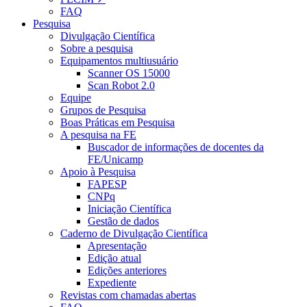
FAQ
Pesquisa
Divulgação Científica
Sobre a pesquisa
Equipamentos multiusuário
Scanner OS 15000
Scan Robot 2.0
Equipe
Grupos de Pesquisa
Boas Práticas em Pesquisa
A pesquisa na FE
Buscador de informações de docentes da
FE/Unicamp
Apoio à Pesquisa
FAPESP
CNPq
Iniciação Científica
Gestão de dados
Caderno de Divulgação Científica
Apresentação
Edição atual
Edições anteriores
Expediente
Revistas com chamadas abertas