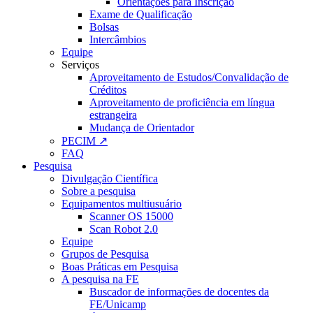
Orientações para Inscrição
Exame de Qualificação
Bolsas
Intercâmbios
Equipe
Serviços
Aproveitamento de Estudos/Convalidação de
Créditos
Aproveitamento de proficiência em língua
estrangeira
Mudança de Orientador
PECIM ↗
FAQ
Pesquisa
Divulgação Científica
Sobre a pesquisa
Equipamentos multiusuário
Scanner OS 15000
Scan Robot 2.0
Equipe
Grupos de Pesquisa
Boas Práticas em Pesquisa
A pesquisa na FE
Buscador de informações de docentes da
FE/Unicamp