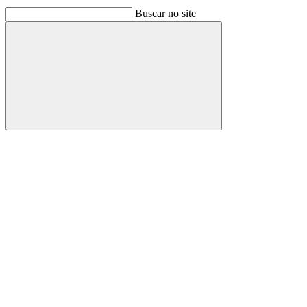
Buscar no site
Buscar
Link para o Facebook
Link para o Linkedin