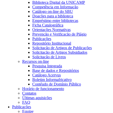
Biblioteca Digital da UNICAMP
Competência em Informação
Catálogo on-line do SBU
Doações para a biblioteca
Empréstimo entre bibliotecas
Ficha Catalográfica
Orientações Normativas
Prevenção e Verificação de Plágio
Publicações
Repositório Institucional
Solicitação de Artigos de Publicações
Solicitação de Artigos Subsidiados
Solicitação de Livros
Recursos on-line
Pesquisa Integrada
Base de dados e Repositórios
Catálogo Acervus
Boletim Informafricativo
Contéudo de Domínio Público
Horário de funcionamento
Contatos
Últimas aquisições
FAQ
Publicações
Equipe