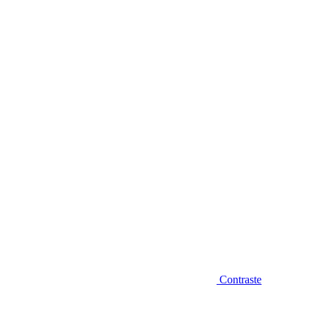
Diminuir fonte
Contraste