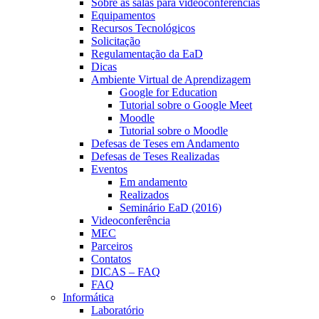
Sobre as salas para videoconferências
Equipamentos
Recursos Tecnológicos
Solicitação
Regulamentação da EaD
Dicas
Ambiente Virtual de Aprendizagem
Google for Education
Tutorial sobre o Google Meet
Moodle
Tutorial sobre o Moodle
Defesas de Teses em Andamento
Defesas de Teses Realizadas
Eventos
Em andamento
Realizados
Seminário EaD (2016)
Videoconferência
MEC
Parceiros
Contatos
DICAS – FAQ
FAQ
Informática
Laboratório