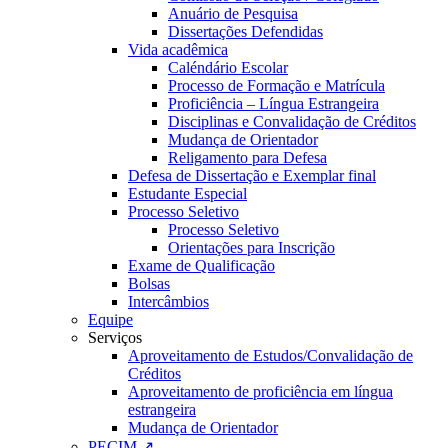
Anuário de Pesquisa
Dissertações Defendidas
Vida acadêmica
Caléndário Escolar
Processo de Formação e Matrícula
Proficiência – Língua Estrangeira
Disciplinas e Convalidação de Créditos
Mudança de Orientador
Religamento para Defesa
Defesa de Dissertação e Exemplar final
Estudante Especial
Processo Seletivo
Processo Seletivo
Orientações para Inscrição
Exame de Qualificação
Bolsas
Intercâmbios
Equipe
Serviços
Aproveitamento de Estudos/Convalidação de
Créditos
Aproveitamento de proficiência em língua
estrangeira
Mudança de Orientador
PECIM ↗