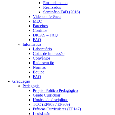
Em andamento
Realizados
Seminário EaD (2016)
Videoconferência
MEC
Parceiros
Contatos
DICAS – FAQ
FAQ
Informática
Laboratório
Cotas de Impressão
Convênios
Rede sem fio
Normas
Equipe
FAQ
Graduação
Pedagogia
Projeto Político Pedagógico
Grade Curricular
Horário de disciplinas
TCC (EP808 / EP809)
Práticas Curriculares (EP147)
Legislação