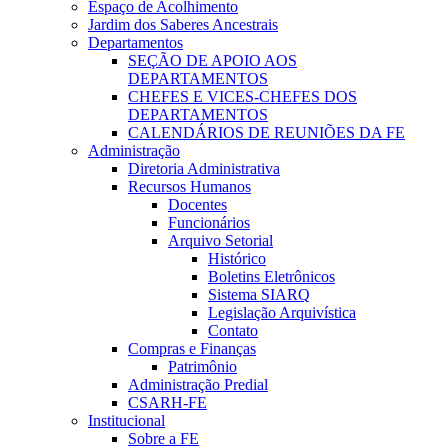
Espaço de Acolhimento
Jardim dos Saberes Ancestrais
Departamentos
SEÇÃO DE APOIO AOS
DEPARTAMENTOS
CHEFES E VICES-CHEFES DOS
DEPARTAMENTOS
CALENDÁRIOS DE REUNIÕES DA FE
Administração
Diretoria Administrativa
Recursos Humanos
Docentes
Funcionários
Arquivo Setorial
Histórico
Boletins Eletrônicos
Sistema SIARQ
Legislação Arquivística
Contato
Compras e Finanças
Patrimônio
Administração Predial
CSARH-FE
Institucional
Sobre a FE