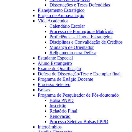
Dissertações e Teses Defendidas
Planejamento Estratégico
Projeto de Autoavaliação
Vida Acadêmica
Calendário Escolar
Processo de Formação e Matrícula
Proficiência – Língua Estrangeira
Disciplinas e Convalidação de Créditos
Mudança de Orientador
Religamento para Defesa
Estudante Especial
Aluno Estrangeiro
Exame de Qualificação
Defesa de Dissertação/Tese e Exemplar final
Programa de Estágio Docente
Processo Seletivo
Bolsas
Programa de Pesquisador de Pós-doutorado
Bolsa PNPD
Inscrição
Relatório Final
Renovação
Processo Seletivo Bolsas PPPD
Intercâmbios