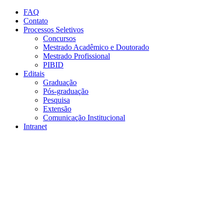
Conteúdo principal
Menu principal
Rodapé
FAQ
Contato
Processos Seletivos
Concursos
Mestrado Acadêmico e Doutorado
Mestrado Profissional
PIBID
Editais
Graduação
Pós-graduação
Pesquisa
Extensão
Comunicação Institucional
Intranet
Aumentar fonte
Diminuir fonte