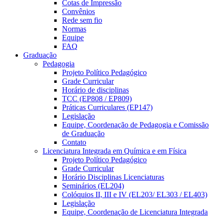
Cotas de Impressão
Convênios
Rede sem fio
Normas
Equipe
FAQ
Graduação
Pedagogia
Projeto Político Pedagógico
Grade Curricular
Horário de disciplinas
TCC (EP808 / EP809)
Práticas Curriculares (EP147)
Legislação
Equipe, Coordenação de Pedagogia e Comissão
de Graduação
Contato
Licenciatura Integrada em Química e em Física
Projeto Político Pedagógico
Grade Curricular
Horário Disciplinas Licenciaturas
Seminários (EL204)
Colóquios II, III e IV (EL203/ EL303 / EL403)
Legislação
Equipe, Coordenação de Licenciatura Integrada