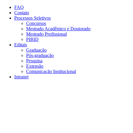
Conteúdo principal
Menu principal
Rodapé
FAQ
Contato
Processos Seletivos
Concursos
Mestrado Acadêmico e Doutorado
Mestrado Profissional
PIBID
Editais
Graduação
Pós-graduação
Pesquisa
Extensão
Comunicação Institucional
Intranet
Aumentar fonte
Diminuir fonte