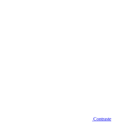
Diminuir fonte
Contraste