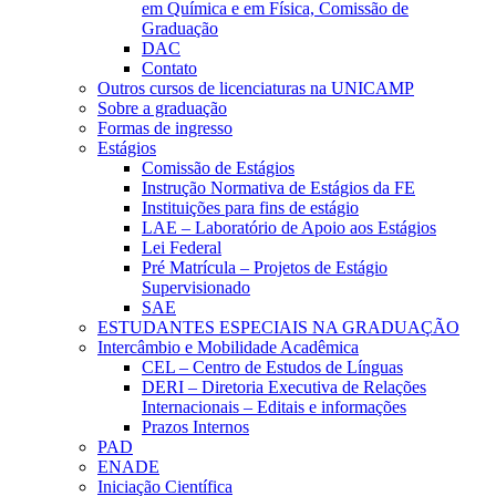
em Química e em Física, Comissão de
Graduação
DAC
Contato
Outros cursos de licenciaturas na UNICAMP
Sobre a graduação
Formas de ingresso
Estágios
Comissão de Estágios
Instrução Normativa de Estágios da FE
Instituições para fins de estágio
LAE – Laboratório de Apoio aos Estágios
Lei Federal
Pré Matrícula – Projetos de Estágio
Supervisionado
SAE
ESTUDANTES ESPECIAIS NA GRADUAÇÃO
Intercâmbio e Mobilidade Acadêmica
CEL – Centro de Estudos de Línguas
DERI – Diretoria Executiva de Relações
Internacionais – Editais e informações
Prazos Internos
PAD
ENADE
Iniciação Científica