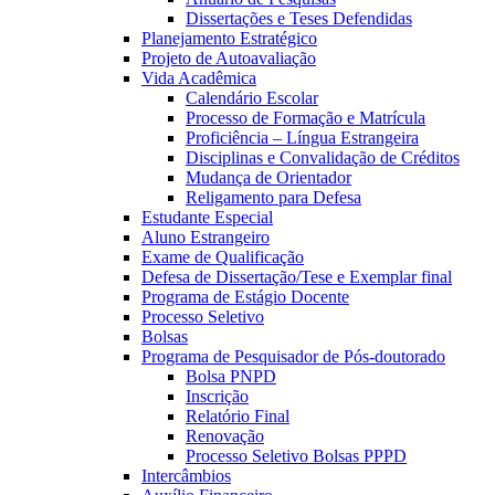
Dissertações e Teses Defendidas
Planejamento Estratégico
Projeto de Autoavaliação
Vida Acadêmica
Calendário Escolar
Processo de Formação e Matrícula
Proficiência – Língua Estrangeira
Disciplinas e Convalidação de Créditos
Mudança de Orientador
Religamento para Defesa
Estudante Especial
Aluno Estrangeiro
Exame de Qualificação
Defesa de Dissertação/Tese e Exemplar final
Programa de Estágio Docente
Processo Seletivo
Bolsas
Programa de Pesquisador de Pós-doutorado
Bolsa PNPD
Inscrição
Relatório Final
Renovação
Processo Seletivo Bolsas PPPD
Intercâmbios