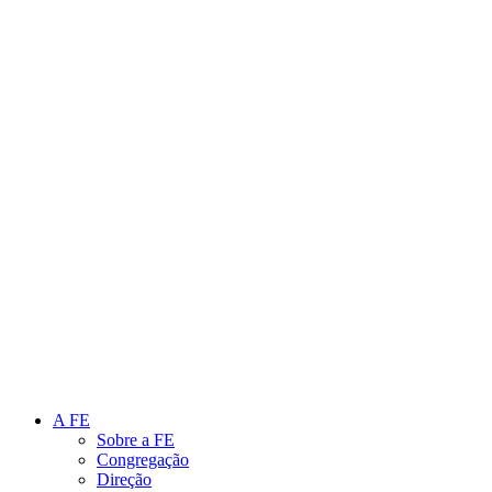
Link para o Instagram
Link para o Youtube
A FE
Sobre a FE
Congregação
Direção