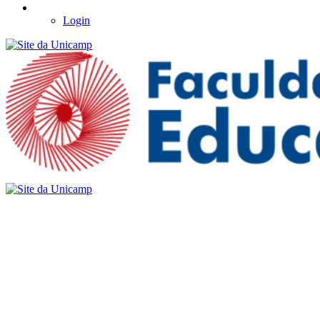
Login