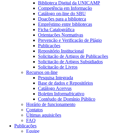
Biblioteca Digital da UNICAMP
Competência em Informação
Catálogo on-line do SBU
Doações para a biblioteca
Empréstimo entre bibliotecas
Ficha Catalográfica
Orientações Normativas
Prevenção e Verificação de Plágio
Publicações
Repositório Institucional
Solicitação de Artigos de Publicações
Solicitação de Artigos Subsidiados
Solicitação de Livros
Recursos on-line
Pesquisa Integrada
Base de dados e Repositórios
Catálogo Acervus
Boletim Informafricativo
Contéudo de Domínio Público
Horário de funcionamento
Contatos
Últimas aquisições
FAQ
Publicações
Equipe