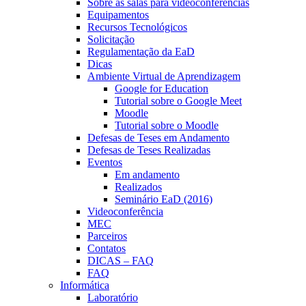
Sobre as salas para videoconferências
Equipamentos
Recursos Tecnológicos
Solicitação
Regulamentação da EaD
Dicas
Ambiente Virtual de Aprendizagem
Google for Education
Tutorial sobre o Google Meet
Moodle
Tutorial sobre o Moodle
Defesas de Teses em Andamento
Defesas de Teses Realizadas
Eventos
Em andamento
Realizados
Seminário EaD (2016)
Videoconferência
MEC
Parceiros
Contatos
DICAS – FAQ
FAQ
Informática
Laboratório