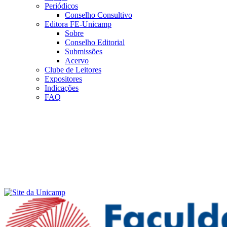
Periódicos
Conselho Consultivo
Editora FE-Unicamp
Sobre
Conselho Editorial
Submissões
Acervo
Clube de Leitores
Expositores
Indicações
FAQ
Menu