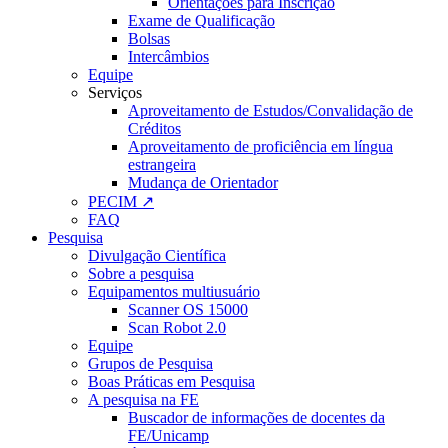
Orientações para Inscrição
Exame de Qualificação
Bolsas
Intercâmbios
Equipe
Serviços
Aproveitamento de Estudos/Convalidação de
Créditos
Aproveitamento de proficiência em língua
estrangeira
Mudança de Orientador
PECIM ↗
FAQ
Pesquisa
Divulgação Científica
Sobre a pesquisa
Equipamentos multiusuário
Scanner OS 15000
Scan Robot 2.0
Equipe
Grupos de Pesquisa
Boas Práticas em Pesquisa
A pesquisa na FE
Buscador de informações de docentes da
FE/Unicamp