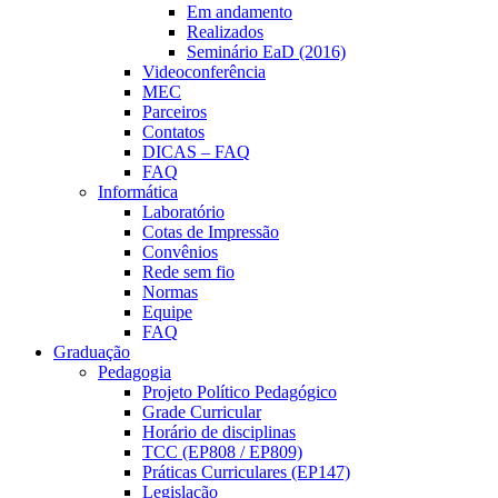
Em andamento
Realizados
Seminário EaD (2016)
Videoconferência
MEC
Parceiros
Contatos
DICAS – FAQ
FAQ
Informática
Laboratório
Cotas de Impressão
Convênios
Rede sem fio
Normas
Equipe
FAQ
Graduação
Pedagogia
Projeto Político Pedagógico
Grade Curricular
Horário de disciplinas
TCC (EP808 / EP809)
Práticas Curriculares (EP147)
Legislação