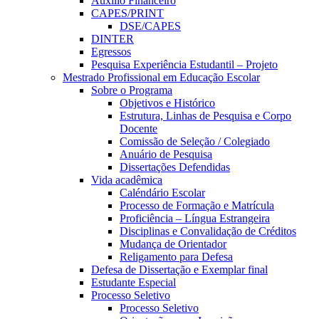
Auxílio Financeiro
CAPES/PRINT
DSE/CAPES
DINTER
Egressos
Pesquisa Experiência Estudantil – Projeto
Mestrado Profissional em Educação Escolar
Sobre o Programa
Objetivos e Histórico
Estrutura, Linhas de Pesquisa e Corpo
Docente
Comissão de Seleção / Colegiado
Anuário de Pesquisa
Dissertações Defendidas
Vida acadêmica
Caléndário Escolar
Processo de Formação e Matrícula
Proficiência – Língua Estrangeira
Disciplinas e Convalidação de Créditos
Mudança de Orientador
Religamento para Defesa
Defesa de Dissertação e Exemplar final
Estudante Especial
Processo Seletivo
Processo Seletivo