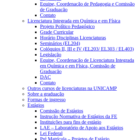
Equipe, Coordenação de Pedagogia e Comissão
de Graduação
Contato
Licenciatura Integrada em Química e em Física
Projeto Político Pedagógico
Grade Curricular
Horário Disciplinas Licenciaturas
Seminários (EL204)
Colóquios II, III e IV (EL203/ EL303 / EL403)
Legislação
Equipe, Coordenação de Licenciatura Integrada
em Química e em Física, Comissão de
Graduação
DAC
Contato
Outros cursos de licenciaturas na UNICAMP
Sobre a graduação
Formas de ingresso
Estágios
Comissão de Estágios
Instrução Normativa de Estágios da FE
Instituições para fins de estágio
LAE – Laboratório de Apoio aos Estágios
Lei Federal
Pré Matrícula – Projetos de Estágio