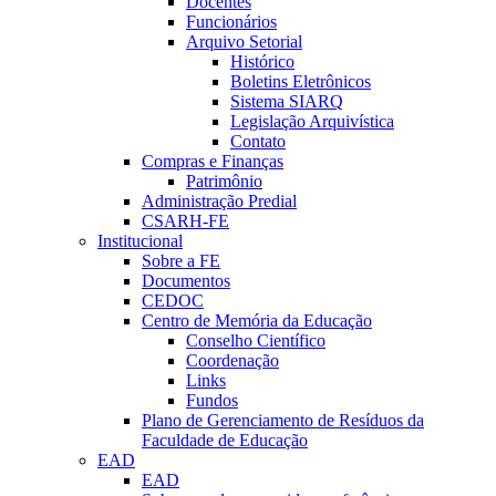
Docentes
Funcionários
Arquivo Setorial
Histórico
Boletins Eletrônicos
Sistema SIARQ
Legislação Arquivística
Contato
Compras e Finanças
Patrimônio
Administração Predial
CSARH-FE
Institucional
Sobre a FE
Documentos
CEDOC
Centro de Memória da Educação
Conselho Científico
Coordenação
Links
Fundos
Plano de Gerenciamento de Resíduos da
Faculdade de Educação
EAD
EAD