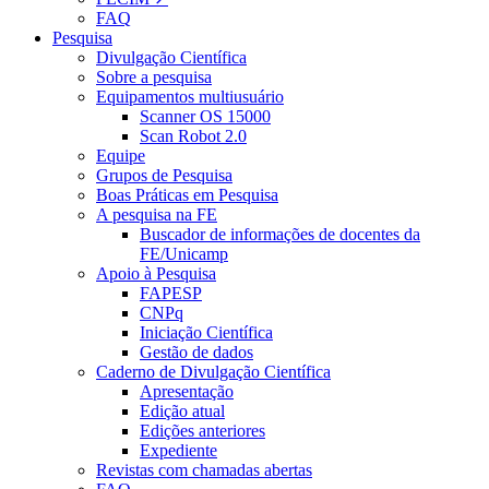
FAQ
Pesquisa
Divulgação Científica
Sobre a pesquisa
Equipamentos multiusuário
Scanner OS 15000
Scan Robot 2.0
Equipe
Grupos de Pesquisa
Boas Práticas em Pesquisa
A pesquisa na FE
Buscador de informações de docentes da
FE/Unicamp
Apoio à Pesquisa
FAPESP
CNPq
Iniciação Científica
Gestão de dados
Caderno de Divulgação Científica
Apresentação
Edição atual
Edições anteriores
Expediente
Revistas com chamadas abertas