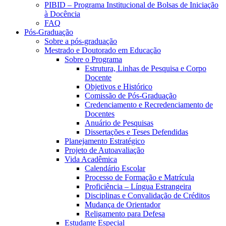
PIBID – Programa Institucional de Bolsas de Iniciação
à Docência
FAQ
Pós-Graduação
Sobre a pós-graduação
Mestrado e Doutorado em Educação
Sobre o Programa
Estrutura, Linhas de Pesquisa e Corpo
Docente
Objetivos e Histórico
Comissão de Pós-Graduação
Credenciamento e Recredenciamento de
Docentes
Anuário de Pesquisas
Dissertações e Teses Defendidas
Planejamento Estratégico
Projeto de Autoavaliação
Vida Acadêmica
Calendário Escolar
Processo de Formação e Matrícula
Proficiência – Língua Estrangeira
Disciplinas e Convalidação de Créditos
Mudança de Orientador
Religamento para Defesa
Estudante Especial