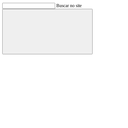
Buscar no site
Buscar
Link para o Facebook
Link para o Linkedin