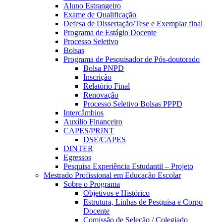
Aluno Estrangeiro
Exame de Qualificação
Defesa de Dissertação/Tese e Exemplar final
Programa de Estágio Docente
Processo Seletivo
Bolsas
Programa de Pesquisador de Pós-doutorado
Bolsa PNPD
Inscrição
Relatório Final
Renovação
Processo Seletivo Bolsas PPPD
Intercâmbios
Auxílio Financeiro
CAPES/PRINT
DSE/CAPES
DINTER
Egressos
Pesquisa Experiência Estudantil – Projeto
Mestrado Profissional em Educação Escolar
Sobre o Programa
Objetivos e Histórico
Estrutura, Linhas de Pesquisa e Corpo
Docente
Comissão de Seleção / Colegiado