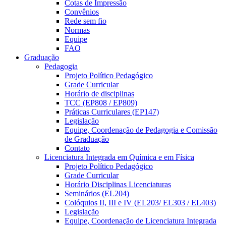
Cotas de Impressão
Convênios
Rede sem fio
Normas
Equipe
FAQ
Graduação
Pedagogia
Projeto Político Pedagógico
Grade Curricular
Horário de disciplinas
TCC (EP808 / EP809)
Práticas Curriculares (EP147)
Legislação
Equipe, Coordenação de Pedagogia e Comissão
de Graduação
Contato
Licenciatura Integrada em Química e em Física
Projeto Político Pedagógico
Grade Curricular
Horário Disciplinas Licenciaturas
Seminários (EL204)
Colóquios II, III e IV (EL203/ EL303 / EL403)
Legislação
Equipe, Coordenação de Licenciatura Integrada