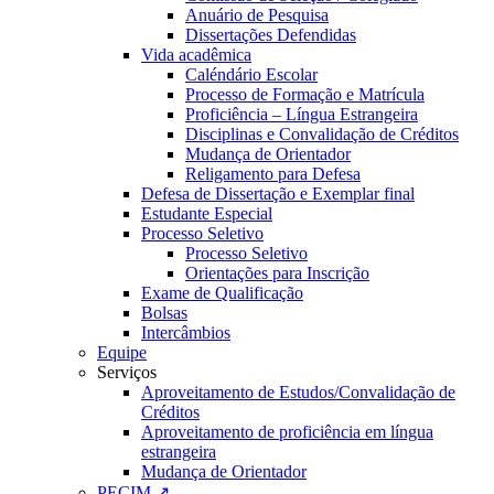
Anuário de Pesquisa
Dissertações Defendidas
Vida acadêmica
Caléndário Escolar
Processo de Formação e Matrícula
Proficiência – Língua Estrangeira
Disciplinas e Convalidação de Créditos
Mudança de Orientador
Religamento para Defesa
Defesa de Dissertação e Exemplar final
Estudante Especial
Processo Seletivo
Processo Seletivo
Orientações para Inscrição
Exame de Qualificação
Bolsas
Intercâmbios
Equipe
Serviços
Aproveitamento de Estudos/Convalidação de
Créditos
Aproveitamento de proficiência em língua
estrangeira
Mudança de Orientador
PECIM ↗