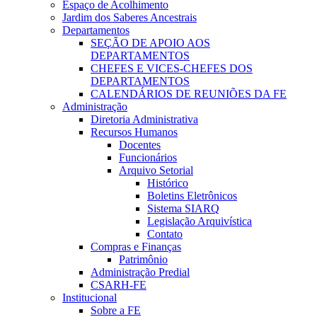
Espaço de Acolhimento
Jardim dos Saberes Ancestrais
Departamentos
SEÇÃO DE APOIO AOS
DEPARTAMENTOS
CHEFES E VICES-CHEFES DOS
DEPARTAMENTOS
CALENDÁRIOS DE REUNIÕES DA FE
Administração
Diretoria Administrativa
Recursos Humanos
Docentes
Funcionários
Arquivo Setorial
Histórico
Boletins Eletrônicos
Sistema SIARQ
Legislação Arquivística
Contato
Compras e Finanças
Patrimônio
Administração Predial
CSARH-FE
Institucional
Sobre a FE