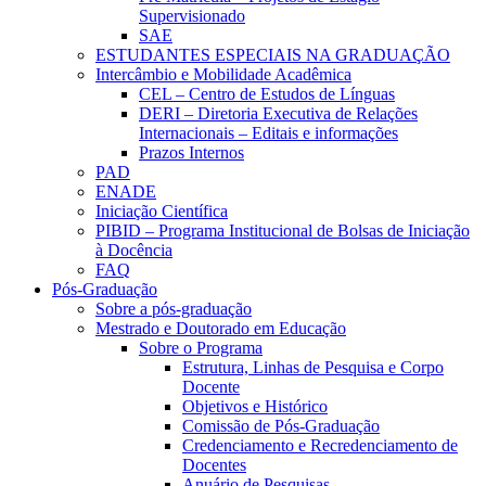
Supervisionado
SAE
ESTUDANTES ESPECIAIS NA GRADUAÇÃO
Intercâmbio e Mobilidade Acadêmica
CEL – Centro de Estudos de Línguas
DERI – Diretoria Executiva de Relações
Internacionais – Editais e informações
Prazos Internos
PAD
ENADE
Iniciação Científica
PIBID – Programa Institucional de Bolsas de Iniciação
à Docência
FAQ
Pós-Graduação
Sobre a pós-graduação
Mestrado e Doutorado em Educação
Sobre o Programa
Estrutura, Linhas de Pesquisa e Corpo
Docente
Objetivos e Histórico
Comissão de Pós-Graduação
Credenciamento e Recredenciamento de
Docentes
Anuário de Pesquisas