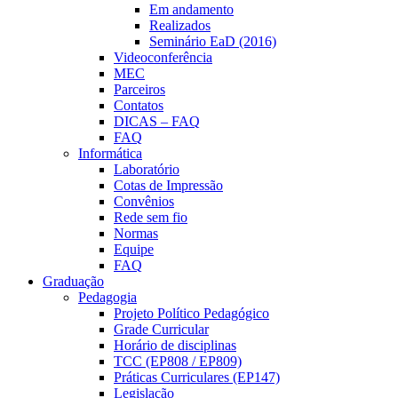
Em andamento
Realizados
Seminário EaD (2016)
Videoconferência
MEC
Parceiros
Contatos
DICAS – FAQ
FAQ
Informática
Laboratório
Cotas de Impressão
Convênios
Rede sem fio
Normas
Equipe
FAQ
Graduação
Pedagogia
Projeto Político Pedagógico
Grade Curricular
Horário de disciplinas
TCC (EP808 / EP809)
Práticas Curriculares (EP147)
Legislação