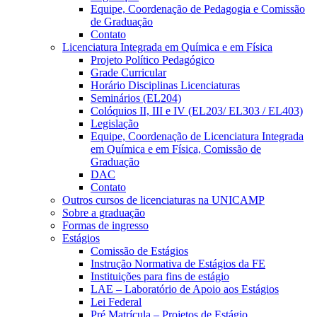
Equipe, Coordenação de Pedagogia e Comissão
de Graduação
Contato
Licenciatura Integrada em Química e em Física
Projeto Político Pedagógico
Grade Curricular
Horário Disciplinas Licenciaturas
Seminários (EL204)
Colóquios II, III e IV (EL203/ EL303 / EL403)
Legislação
Equipe, Coordenação de Licenciatura Integrada
em Química e em Física, Comissão de
Graduação
DAC
Contato
Outros cursos de licenciaturas na UNICAMP
Sobre a graduação
Formas de ingresso
Estágios
Comissão de Estágios
Instrução Normativa de Estágios da FE
Instituições para fins de estágio
LAE – Laboratório de Apoio aos Estágios
Lei Federal
Pré Matrícula – Projetos de Estágio