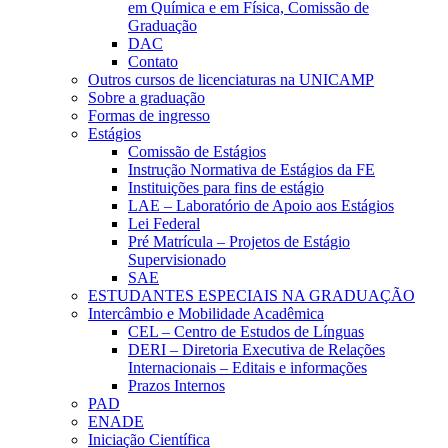
em Química e em Física, Comissão de
Graduação
DAC
Contato
Outros cursos de licenciaturas na UNICAMP
Sobre a graduação
Formas de ingresso
Estágios
Comissão de Estágios
Instrução Normativa de Estágios da FE
Instituições para fins de estágio
LAE – Laboratório de Apoio aos Estágios
Lei Federal
Pré Matrícula – Projetos de Estágio
Supervisionado
SAE
ESTUDANTES ESPECIAIS NA GRADUAÇÃO
Intercâmbio e Mobilidade Acadêmica
CEL – Centro de Estudos de Línguas
DERI – Diretoria Executiva de Relações
Internacionais – Editais e informações
Prazos Internos
PAD
ENADE
Iniciação Científica