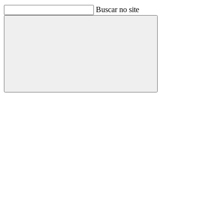
Buscar no site
Buscar
Link para o Facebook
Link para o Linkedin