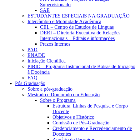
Supervisionado
SAE
ESTUDANTES ESPECIAIS NA GRADUAÇÃO
Intercâmbio e Mobilidade Acadêmica
CEL – Centro de Estudos de Línguas
DERI – Diretoria Executiva de Relações
Internacionais – Editais e informações
Prazos Internos
PAD
ENADE
Iniciação Científica
PIBID – Programa Institucional de Bolsas de Iniciação
à Docência
FAQ
Pós-Graduação
Sobre a pós-graduação
Mestrado e Doutorado em Educação
Sobre o Programa
Estrutura, Linhas de Pesquisa e Corpo
Docente
Objetivos e Histórico
Comissão de Pós-Graduação
Credenciamento e Recredenciamento de
Docentes
Anuário de Pesquisas