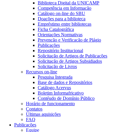
Biblioteca Digital da UNICAMP
Competência em Informação
Catálogo on-line do SBU
Doações para a biblioteca
Empréstimo entre bibliotecas
Ficha Catalográfica
Orientações Normativas
Prevenção e Verificação de Plágio
Publicações
Repositório Institucional
Solicitação de Artigos de Publicações
Solicitação de Artigos Subsidiados
Solicitação de Livros
Recursos on-line
Pesquisa Integrada
Base de dados e Repositórios
Catálogo Acervus
Boletim Informafricativo
Contéudo de Domínio Público
Horário de funcionamento
Contatos
Últimas aquisições
FAQ
Publicações
Equipe