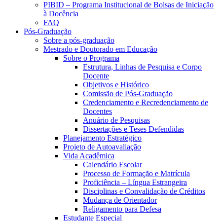
PIBID – Programa Institucional de Bolsas de Iniciação
à Docência
FAQ
Pós-Graduação
Sobre a pós-graduação
Mestrado e Doutorado em Educação
Sobre o Programa
Estrutura, Linhas de Pesquisa e Corpo
Docente
Objetivos e Histórico
Comissão de Pós-Graduação
Credenciamento e Recredenciamento de
Docentes
Anuário de Pesquisas
Dissertações e Teses Defendidas
Planejamento Estratégico
Projeto de Autoavaliação
Vida Acadêmica
Calendário Escolar
Processo de Formação e Matrícula
Proficiência – Língua Estrangeira
Disciplinas e Convalidação de Créditos
Mudança de Orientador
Religamento para Defesa
Estudante Especial