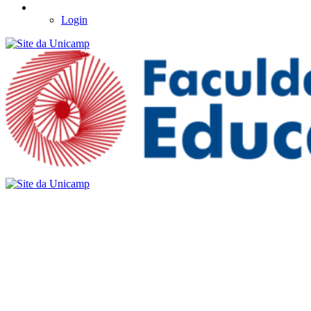
Login