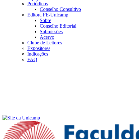
Periódicos
Conselho Consultivo
Editora FE-Unicamp
Sobre
Conselho Editorial
Submissões
Acervo
Clube de Leitores
Expositores
Indicações
FAQ
Menu