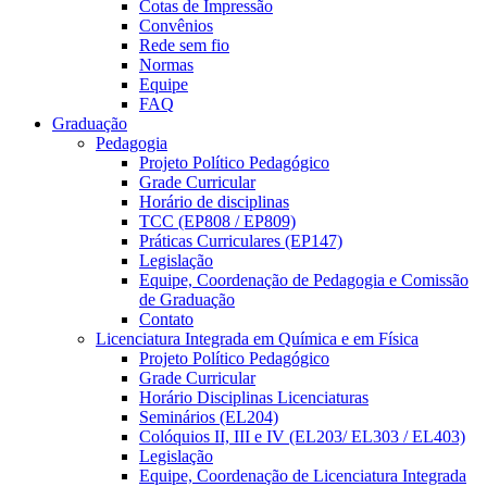
Cotas de Impressão
Convênios
Rede sem fio
Normas
Equipe
FAQ
Graduação
Pedagogia
Projeto Político Pedagógico
Grade Curricular
Horário de disciplinas
TCC (EP808 / EP809)
Práticas Curriculares (EP147)
Legislação
Equipe, Coordenação de Pedagogia e Comissão
de Graduação
Contato
Licenciatura Integrada em Química e em Física
Projeto Político Pedagógico
Grade Curricular
Horário Disciplinas Licenciaturas
Seminários (EL204)
Colóquios II, III e IV (EL203/ EL303 / EL403)
Legislação
Equipe, Coordenação de Licenciatura Integrada