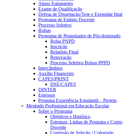
Aluno Estrangeiro
Exame de Qualificação
Defesa de Dissertação/Tese e Exemplar final
Programa de Estágio Docente
Processo Seletivo
Bolsas
Programa de Pesquisador de Pós-doutorado
Bolsa PNPD
Inscrição
Relatório Final
Renovação
Processo Seletivo Bolsas PPPD
Intercâmbios
Auxílio Financeiro
CAPES/PRINT
DSE/CAPES
DINTER
Egressos
Pesquisa Experiência Estudantil – Projeto
Mestrado Profissional em Educação Escolar
Sobre o Programa
Objetivos e Histórico
Estrutura, Linhas de Pesquisa e Corpo
Docente
Comissão de Seleção / Colegiado