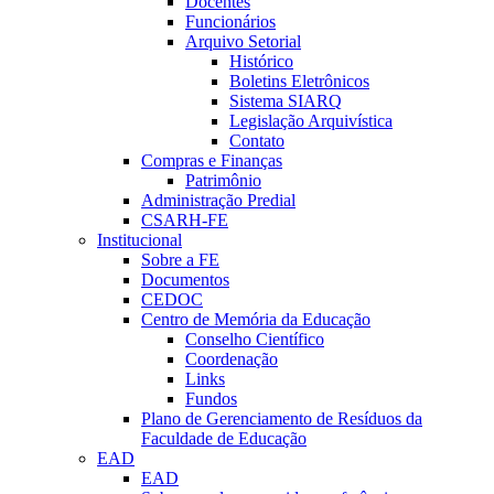
Docentes
Funcionários
Arquivo Setorial
Histórico
Boletins Eletrônicos
Sistema SIARQ
Legislação Arquivística
Contato
Compras e Finanças
Patrimônio
Administração Predial
CSARH-FE
Institucional
Sobre a FE
Documentos
CEDOC
Centro de Memória da Educação
Conselho Científico
Coordenação
Links
Fundos
Plano de Gerenciamento de Resíduos da
Faculdade de Educação
EAD
EAD