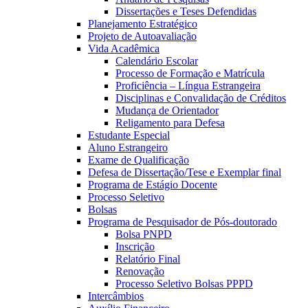
Dissertações e Teses Defendidas
Planejamento Estratégico
Projeto de Autoavaliação
Vida Acadêmica
Calendário Escolar
Processo de Formação e Matrícula
Proficiência – Língua Estrangeira
Disciplinas e Convalidação de Créditos
Mudança de Orientador
Religamento para Defesa
Estudante Especial
Aluno Estrangeiro
Exame de Qualificação
Defesa de Dissertação/Tese e Exemplar final
Programa de Estágio Docente
Processo Seletivo
Bolsas
Programa de Pesquisador de Pós-doutorado
Bolsa PNPD
Inscrição
Relatório Final
Renovação
Processo Seletivo Bolsas PPPD
Intercâmbios