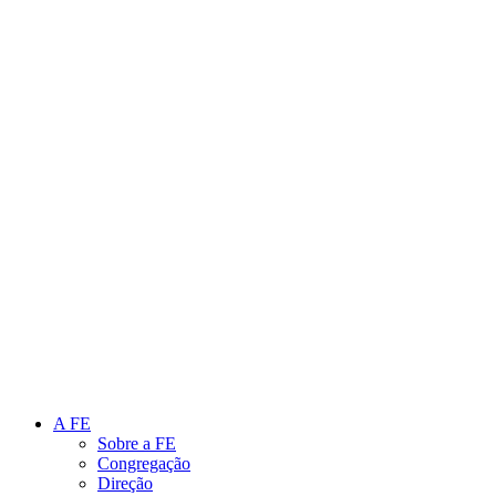
Link para o Instagram
Link para o Youtube
A FE
Sobre a FE
Congregação
Direção