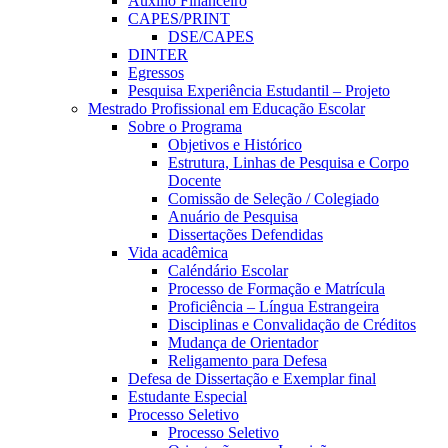
Auxílio Financeiro
CAPES/PRINT
DSE/CAPES
DINTER
Egressos
Pesquisa Experiência Estudantil – Projeto
Mestrado Profissional em Educação Escolar
Sobre o Programa
Objetivos e Histórico
Estrutura, Linhas de Pesquisa e Corpo
Docente
Comissão de Seleção / Colegiado
Anuário de Pesquisa
Dissertações Defendidas
Vida acadêmica
Caléndário Escolar
Processo de Formação e Matrícula
Proficiência – Língua Estrangeira
Disciplinas e Convalidação de Créditos
Mudança de Orientador
Religamento para Defesa
Defesa de Dissertação e Exemplar final
Estudante Especial
Processo Seletivo
Processo Seletivo