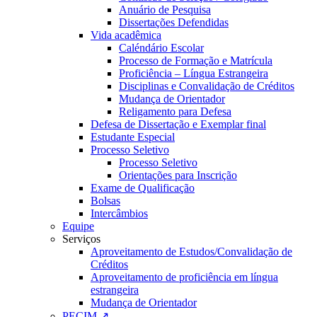
Anuário de Pesquisa
Dissertações Defendidas
Vida acadêmica
Caléndário Escolar
Processo de Formação e Matrícula
Proficiência – Língua Estrangeira
Disciplinas e Convalidação de Créditos
Mudança de Orientador
Religamento para Defesa
Defesa de Dissertação e Exemplar final
Estudante Especial
Processo Seletivo
Processo Seletivo
Orientações para Inscrição
Exame de Qualificação
Bolsas
Intercâmbios
Equipe
Serviços
Aproveitamento de Estudos/Convalidação de
Créditos
Aproveitamento de proficiência em língua
estrangeira
Mudança de Orientador
PECIM ↗