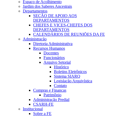
Espaço de Acolhimento
Jardim dos Saberes Ancestrais
Departamentos
SEÇÃO DE APOIO AOS
DEPARTAMENTOS
CHEFES E VICES-CHEFES DOS
DEPARTAMENTOS
CALENDÁRIOS DE REUNIÕES DA FE
Administração
Diretoria Administrativa
Recursos Humanos
Docentes
Funcionários
Arquivo Setorial
Histórico
Boletins Eletrônicos
Sistema SIARQ
Legislação Arquivística
Contato
Compras e Finanças
Patrimônio
Administração Predial
CSARH-FE
Institucional
Sobre a FE