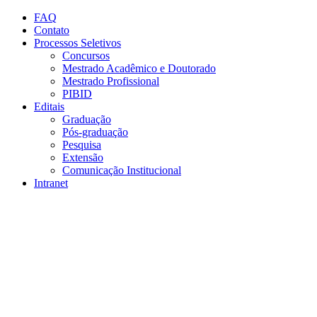
Conteúdo principal
Menu principal
Rodapé
FAQ
Contato
Processos Seletivos
Concursos
Mestrado Acadêmico e Doutorado
Mestrado Profissional
PIBID
Editais
Graduação
Pós-graduação
Pesquisa
Extensão
Comunicação Institucional
Intranet
Aumentar fonte
Diminuir fonte