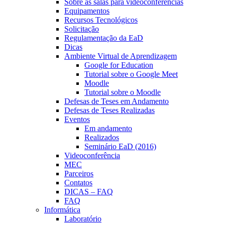
Sobre as salas para videoconferências
Equipamentos
Recursos Tecnológicos
Solicitação
Regulamentação da EaD
Dicas
Ambiente Virtual de Aprendizagem
Google for Education
Tutorial sobre o Google Meet
Moodle
Tutorial sobre o Moodle
Defesas de Teses em Andamento
Defesas de Teses Realizadas
Eventos
Em andamento
Realizados
Seminário EaD (2016)
Videoconferência
MEC
Parceiros
Contatos
DICAS – FAQ
FAQ
Informática
Laboratório