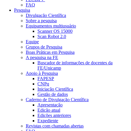
FAQ
Pesquisa
Divulgação Científica
Sobre a pesquisa
Equipamentos multiusuário
Scanner OS 15000
Scan Robot 2.0
Equipe
Grupos de Pesquisa
Boas Práticas em Pesquisa
A pesquisa na FE
Buscador de informações de docentes da
FE/Unicamp
Apoio à Pesquisa
FAPESP
CNPq
Iniciação Científica
Gestão de dados
Caderno de Divulgação Científica
Apresentação
Edição atual
Edições anteriores
Expediente
Revistas com chamadas abertas