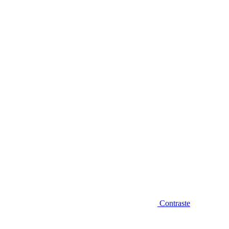
Diminuir fonte
Contraste