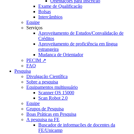
Orientações para Inscrição
Exame de Qualificação
Bolsas
Intercâmbios
Equipe
Serviços
Aproveitamento de Estudos/Convalidação de
Créditos
Aproveitamento de proficiência em língua
estrangeira
Mudança de Orientador
PECIM ↗
FAQ
Pesquisa
Divulgação Científica
Sobre a pesquisa
Equipamentos multiusuário
Scanner OS 15000
Scan Robot 2.0
Equipe
Grupos de Pesquisa
Boas Práticas em Pesquisa
A pesquisa na FE
Buscador de informações de docentes da
FE/Unicamp