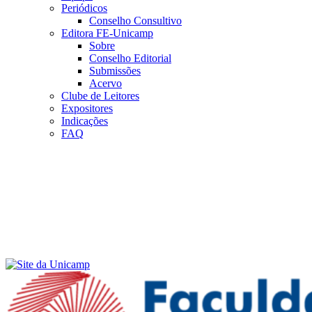
Periódicos
Conselho Consultivo
Editora FE-Unicamp
Sobre
Conselho Editorial
Submissões
Acervo
Clube de Leitores
Expositores
Indicações
FAQ
Menu