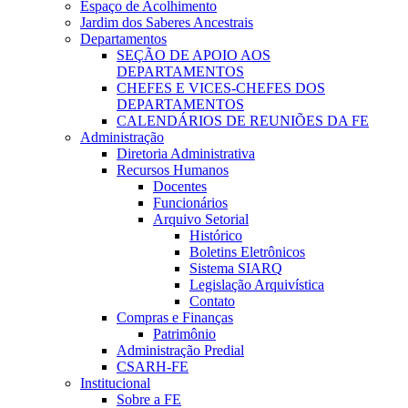
Espaço de Acolhimento
Jardim dos Saberes Ancestrais
Departamentos
SEÇÃO DE APOIO AOS
DEPARTAMENTOS
CHEFES E VICES-CHEFES DOS
DEPARTAMENTOS
CALENDÁRIOS DE REUNIÕES DA FE
Administração
Diretoria Administrativa
Recursos Humanos
Docentes
Funcionários
Arquivo Setorial
Histórico
Boletins Eletrônicos
Sistema SIARQ
Legislação Arquivística
Contato
Compras e Finanças
Patrimônio
Administração Predial
CSARH-FE
Institucional
Sobre a FE