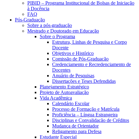
PIBID – Programa Institucional de Bolsas de Iniciação
à Docência
FAQ
Pós-Graduação
Sobre a pós-graduação
Mestrado e Doutorado em Educação
Sobre o Programa
Estrutura, Linhas de Pesquisa e Corpo
Docente
Objetivos e Histórico
Comissão de Pós-Graduação
Credenciamento e Recredenciamento de
Docentes
Anuário de Pesquisas
Dissertações e Teses Defendidas
Planejamento Estratégico
Projeto de Autoavaliação
Vida Acadêmica
Calendário Escolar
Processo de Formação e Matrícula
Proficiência – Língua Estrangeira
Disciplinas e Convalidação de Créditos
Mudança de Orientador
Religamento para Defesa
Estudante Especial