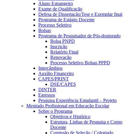
Aluno Estrangeiro
Exame de Qualificação
Defesa de Dissertação/Tese e Exemplar final
Programa de Estágio Docente
Processo Seletivo
Bolsas
Programa de Pesquisador de Pós-doutorado
Bolsa PNPD
Inscrição
Relatório Final
Renovação
Processo Seletivo Bolsas PPPD
Intercâmbios
Auxílio Financeiro
CAPES/PRINT
DSE/CAPES
DINTER
Egressos
Pesquisa Experiência Estudantil – Projeto
Mestrado Profissional em Educação Escolar
Sobre o Programa
Objetivos e Histórico
Estrutura, Linhas de Pesquisa e Corpo
Docente
Comissão de Seleção / Colegiado