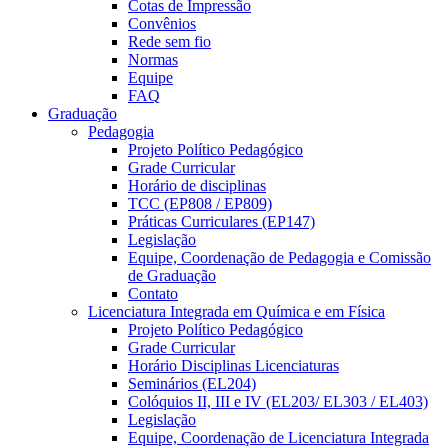
Cotas de Impressão
Convênios
Rede sem fio
Normas
Equipe
FAQ
Graduação
Pedagogia
Projeto Político Pedagógico
Grade Curricular
Horário de disciplinas
TCC (EP808 / EP809)
Práticas Curriculares (EP147)
Legislação
Equipe, Coordenação de Pedagogia e Comissão
de Graduação
Contato
Licenciatura Integrada em Química e em Física
Projeto Político Pedagógico
Grade Curricular
Horário Disciplinas Licenciaturas
Seminários (EL204)
Colóquios II, III e IV (EL203/ EL303 / EL403)
Legislação
Equipe, Coordenação de Licenciatura Integrada