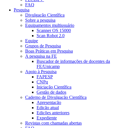
FAQ
Pesquisa
Divulgação Científica
Sobre a pesquisa
Equipamentos multiusuário
Scanner OS 15000
Scan Robot 2.0
Equipe
Grupos de Pesquisa
Boas Práticas em Pesquisa
A pesquisa na FE
Buscador de informações de docentes da
FE/Unicamp
Apoio à Pesquisa
FAPESP
CNPq
Iniciação Científica
Gestão de dados
Caderno de Divulgação Científica
Apresentação
Edição atual
Edições anteriores
Expediente
Revistas com chamadas abertas