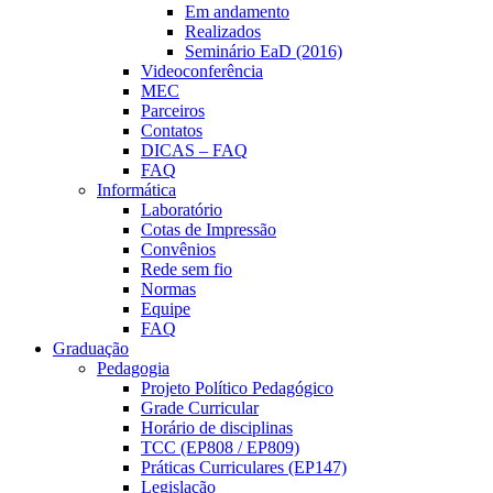
Em andamento
Realizados
Seminário EaD (2016)
Videoconferência
MEC
Parceiros
Contatos
DICAS – FAQ
FAQ
Informática
Laboratório
Cotas de Impressão
Convênios
Rede sem fio
Normas
Equipe
FAQ
Graduação
Pedagogia
Projeto Político Pedagógico
Grade Curricular
Horário de disciplinas
TCC (EP808 / EP809)
Práticas Curriculares (EP147)
Legislação