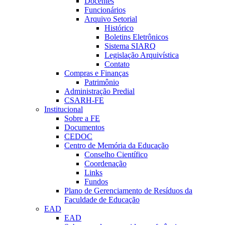
Docentes
Funcionários
Arquivo Setorial
Histórico
Boletins Eletrônicos
Sistema SIARQ
Legislação Arquivística
Contato
Compras e Finanças
Patrimônio
Administração Predial
CSARH-FE
Institucional
Sobre a FE
Documentos
CEDOC
Centro de Memória da Educação
Conselho Científico
Coordenação
Links
Fundos
Plano de Gerenciamento de Resíduos da
Faculdade de Educação
EAD
EAD