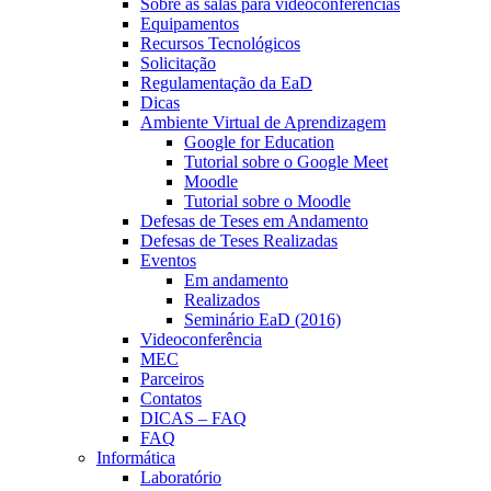
Sobre as salas para videoconferências
Equipamentos
Recursos Tecnológicos
Solicitação
Regulamentação da EaD
Dicas
Ambiente Virtual de Aprendizagem
Google for Education
Tutorial sobre o Google Meet
Moodle
Tutorial sobre o Moodle
Defesas de Teses em Andamento
Defesas de Teses Realizadas
Eventos
Em andamento
Realizados
Seminário EaD (2016)
Videoconferência
MEC
Parceiros
Contatos
DICAS – FAQ
FAQ
Informática
Laboratório