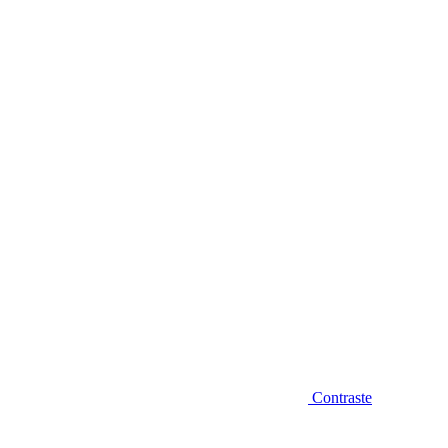
Diminuir fonte
Contraste