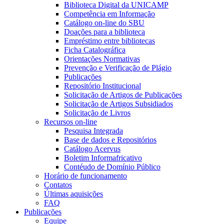
Biblioteca Digital da UNICAMP
Competência em Informação
Catálogo on-line do SBU
Doações para a biblioteca
Empréstimo entre bibliotecas
Ficha Catalográfica
Orientações Normativas
Prevenção e Verificação de Plágio
Publicações
Repositório Institucional
Solicitação de Artigos de Publicações
Solicitação de Artigos Subsidiados
Solicitação de Livros
Recursos on-line
Pesquisa Integrada
Base de dados e Repositórios
Catálogo Acervus
Boletim Informafricativo
Contéudo de Domínio Público
Horário de funcionamento
Contatos
Últimas aquisições
FAQ
Publicações
Equipe