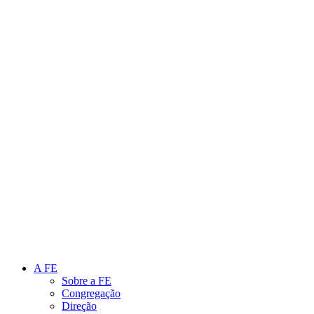
Link para o Instagram
Link para o Youtube
A FE
Sobre a FE
Congregação
Direção