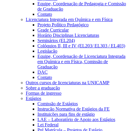
Equipe, Coordenação de Pedagogia e Comissão
de Graduação
Contato
Licenciatura Integrada em Química e em Física
Projeto Político Pedagógico
Grade Curricular
Horário Disciplinas Licenciaturas
Seminários (EL204)
Colóquios II, III e IV (EL203/ EL303 / EL403)
Legislação
Equipe, Coordenação de Licenciatura Integrada
em Química e em Física, Comissão de
Graduação
DAC
Contato
Outros cursos de licenciaturas na UNICAMP
Sobre a graduação
Formas de ingresso
Estágios
Comissão de Estágios
Instrução Normativa de Estágios da FE
Instituições para fins de estágio
LAE – Laboratório de Apoio aos Estágios
Lei Federal
Pré Matrícula – Projetos de Estágio