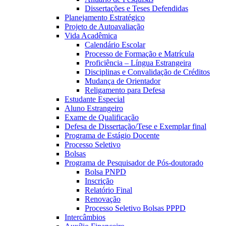
Dissertações e Teses Defendidas
Planejamento Estratégico
Projeto de Autoavaliação
Vida Acadêmica
Calendário Escolar
Processo de Formação e Matrícula
Proficiência – Língua Estrangeira
Disciplinas e Convalidação de Créditos
Mudança de Orientador
Religamento para Defesa
Estudante Especial
Aluno Estrangeiro
Exame de Qualificação
Defesa de Dissertação/Tese e Exemplar final
Programa de Estágio Docente
Processo Seletivo
Bolsas
Programa de Pesquisador de Pós-doutorado
Bolsa PNPD
Inscrição
Relatório Final
Renovação
Processo Seletivo Bolsas PPPD
Intercâmbios