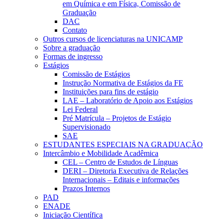
em Química e em Física, Comissão de
Graduação
DAC
Contato
Outros cursos de licenciaturas na UNICAMP
Sobre a graduação
Formas de ingresso
Estágios
Comissão de Estágios
Instrução Normativa de Estágios da FE
Instituições para fins de estágio
LAE – Laboratório de Apoio aos Estágios
Lei Federal
Pré Matrícula – Projetos de Estágio
Supervisionado
SAE
ESTUDANTES ESPECIAIS NA GRADUAÇÃO
Intercâmbio e Mobilidade Acadêmica
CEL – Centro de Estudos de Línguas
DERI – Diretoria Executiva de Relações
Internacionais – Editais e informações
Prazos Internos
PAD
ENADE
Iniciação Científica