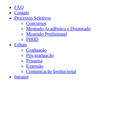
Conteúdo principal
Menu principal
Rodapé
FAQ
Contato
Processos Seletivos
Concursos
Mestrado Acadêmico e Doutorado
Mestrado Profissional
PIBID
Editais
Graduação
Pós-graduação
Pesquisa
Extensão
Comunicação Institucional
Intranet
Aumentar fonte
Diminuir fonte