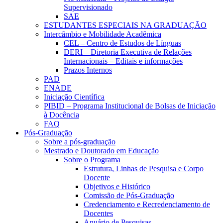
Supervisionado
SAE
ESTUDANTES ESPECIAIS NA GRADUAÇÃO
Intercâmbio e Mobilidade Acadêmica
CEL – Centro de Estudos de Línguas
DERI – Diretoria Executiva de Relações
Internacionais – Editais e informações
Prazos Internos
PAD
ENADE
Iniciação Científica
PIBID – Programa Institucional de Bolsas de Iniciação
à Docência
FAQ
Pós-Graduação
Sobre a pós-graduação
Mestrado e Doutorado em Educação
Sobre o Programa
Estrutura, Linhas de Pesquisa e Corpo
Docente
Objetivos e Histórico
Comissão de Pós-Graduação
Credenciamento e Recredenciamento de
Docentes
Anuário de Pesquisas