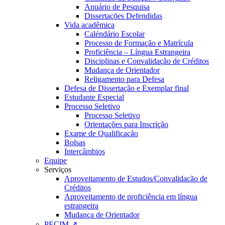
Anuário de Pesquisa
Dissertações Defendidas
Vida acadêmica
Caléndário Escolar
Processo de Formação e Matrícula
Proficiência – Língua Estrangeira
Disciplinas e Convalidação de Créditos
Mudança de Orientador
Religamento para Defesa
Defesa de Dissertação e Exemplar final
Estudante Especial
Processo Seletivo
Processo Seletivo
Orientações para Inscrição
Exame de Qualificação
Bolsas
Intercâmbios
Equipe
Serviços
Aproveitamento de Estudos/Convalidação de
Créditos
Aproveitamento de proficiência em língua
estrangeira
Mudança de Orientador
PECIM ↗