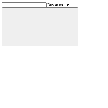
Buscar no site
Buscar
Link para o Facebook
Link para o Linkedin