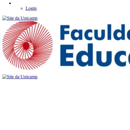
Login