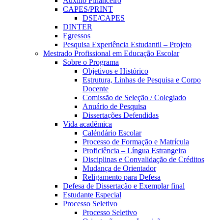
Auxílio Financeiro
CAPES/PRINT
DSE/CAPES
DINTER
Egressos
Pesquisa Experiência Estudantil – Projeto
Mestrado Profissional em Educação Escolar
Sobre o Programa
Objetivos e Histórico
Estrutura, Linhas de Pesquisa e Corpo
Docente
Comissão de Seleção / Colegiado
Anuário de Pesquisa
Dissertações Defendidas
Vida acadêmica
Caléndário Escolar
Processo de Formação e Matrícula
Proficiência – Língua Estrangeira
Disciplinas e Convalidação de Créditos
Mudança de Orientador
Religamento para Defesa
Defesa de Dissertação e Exemplar final
Estudante Especial
Processo Seletivo
Processo Seletivo