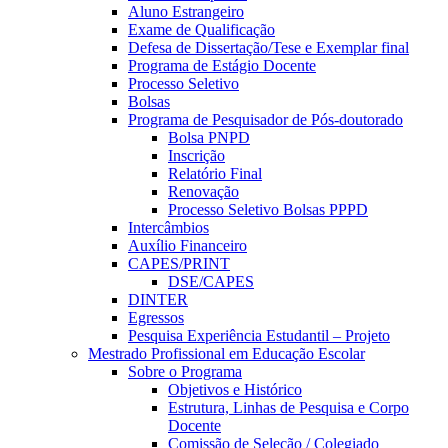
Aluno Estrangeiro
Exame de Qualificação
Defesa de Dissertação/Tese e Exemplar final
Programa de Estágio Docente
Processo Seletivo
Bolsas
Programa de Pesquisador de Pós-doutorado
Bolsa PNPD
Inscrição
Relatório Final
Renovação
Processo Seletivo Bolsas PPPD
Intercâmbios
Auxílio Financeiro
CAPES/PRINT
DSE/CAPES
DINTER
Egressos
Pesquisa Experiência Estudantil – Projeto
Mestrado Profissional em Educação Escolar
Sobre o Programa
Objetivos e Histórico
Estrutura, Linhas de Pesquisa e Corpo
Docente
Comissão de Seleção / Colegiado