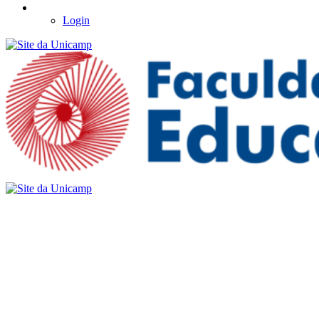
Login