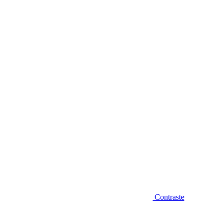
Diminuir fonte
Contraste