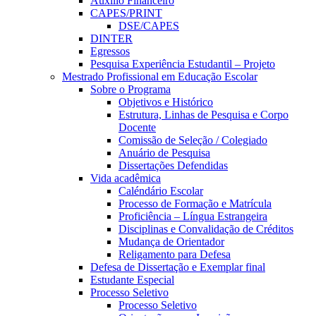
Auxílio Financeiro
CAPES/PRINT
DSE/CAPES
DINTER
Egressos
Pesquisa Experiência Estudantil – Projeto
Mestrado Profissional em Educação Escolar
Sobre o Programa
Objetivos e Histórico
Estrutura, Linhas de Pesquisa e Corpo
Docente
Comissão de Seleção / Colegiado
Anuário de Pesquisa
Dissertações Defendidas
Vida acadêmica
Caléndário Escolar
Processo de Formação e Matrícula
Proficiência – Língua Estrangeira
Disciplinas e Convalidação de Créditos
Mudança de Orientador
Religamento para Defesa
Defesa de Dissertação e Exemplar final
Estudante Especial
Processo Seletivo
Processo Seletivo