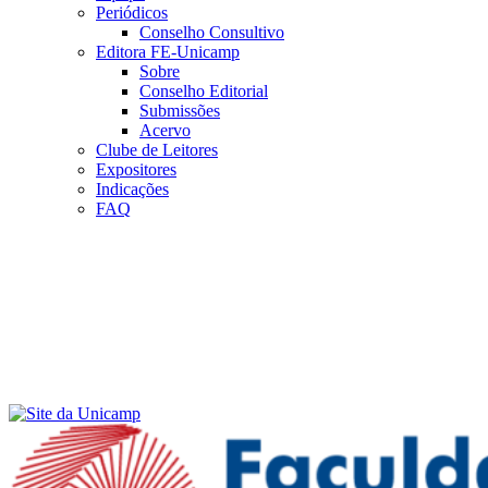
Periódicos
Conselho Consultivo
Editora FE-Unicamp
Sobre
Conselho Editorial
Submissões
Acervo
Clube de Leitores
Expositores
Indicações
FAQ
Menu