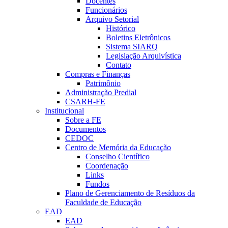
Docentes
Funcionários
Arquivo Setorial
Histórico
Boletins Eletrônicos
Sistema SIARQ
Legislação Arquivística
Contato
Compras e Finanças
Patrimônio
Administração Predial
CSARH-FE
Institucional
Sobre a FE
Documentos
CEDOC
Centro de Memória da Educação
Conselho Científico
Coordenação
Links
Fundos
Plano de Gerenciamento de Resíduos da
Faculdade de Educação
EAD
EAD