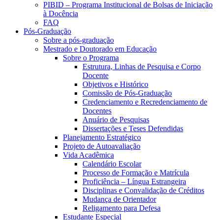
PIBID – Programa Institucional de Bolsas de Iniciação
à Docência
FAQ
Pós-Graduação
Sobre a pós-graduação
Mestrado e Doutorado em Educação
Sobre o Programa
Estrutura, Linhas de Pesquisa e Corpo
Docente
Objetivos e Histórico
Comissão de Pós-Graduação
Credenciamento e Recredenciamento de
Docentes
Anuário de Pesquisas
Dissertações e Teses Defendidas
Planejamento Estratégico
Projeto de Autoavaliação
Vida Acadêmica
Calendário Escolar
Processo de Formação e Matrícula
Proficiência – Língua Estrangeira
Disciplinas e Convalidação de Créditos
Mudança de Orientador
Religamento para Defesa
Estudante Especial