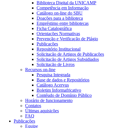
Biblioteca Digital da UNICAMP
Competência em Informação
Catálogo on-line do SBU
Doações para a biblioteca
Empréstimo entre bibliotecas
Ficha Catalográfica
Orientações Normativas
Prevenção e Verificação de Plágio
Publicações
Repositório Institucional
Solicitação de Artigos de Publicações
Solicitação de Artigos Subsidiados
Solicitação de Livros
Recursos on-line
Pesquisa Integrada
Base de dados e Repositórios
Catálogo Acervus
Boletim Informafricativo
Contéudo de Domínio Público
Horário de funcionamento
Contatos
Últimas aquisições
FAQ
Publicações
Equipe