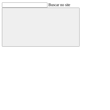
Buscar no site
Buscar
Link para o Facebook
Link para o Linkedin