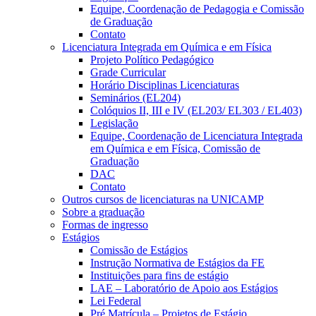
Equipe, Coordenação de Pedagogia e Comissão
de Graduação
Contato
Licenciatura Integrada em Química e em Física
Projeto Político Pedagógico
Grade Curricular
Horário Disciplinas Licenciaturas
Seminários (EL204)
Colóquios II, III e IV (EL203/ EL303 / EL403)
Legislação
Equipe, Coordenação de Licenciatura Integrada
em Química e em Física, Comissão de
Graduação
DAC
Contato
Outros cursos de licenciaturas na UNICAMP
Sobre a graduação
Formas de ingresso
Estágios
Comissão de Estágios
Instrução Normativa de Estágios da FE
Instituições para fins de estágio
LAE – Laboratório de Apoio aos Estágios
Lei Federal
Pré Matrícula – Projetos de Estágio