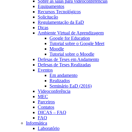
Sobre as salas para videoconferências
Equipamentos
Recursos Tecnológicos
Solicitação
Regulamentação da EaD
Dicas
Ambiente Virtual de Aprendizagem
Google for Education
Tutorial sobre o Google Meet
Moodle
Tutorial sobre o Moodle
Defesas de Teses em Andamento
Defesas de Teses Realizadas
Eventos
Em andamento
Realizados
Seminário EaD (2016)
Videoconferência
MEC
Parceiros
Contatos
DICAS – FAQ
FAQ
Informática
Laboratório