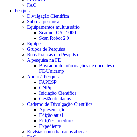
FAQ
Pesquisa
Divulgação Científica
Sobre a pesquisa
Equipamentos multiusuário
Scanner OS 15000
Scan Robot 2.0
Equipe
Grupos de Pesquisa
Boas Práticas em Pesquisa
A pesquisa na FE
Buscador de informações de docentes da
FE/Unicamp
Apoio à Pesquisa
FAPESP
CNPq
Iniciação Científica
Gestão de dados
Caderno de Divulgação Científica
Apresentação
Edição atual
Edições anteriores
Expediente
Revistas com chamadas abertas