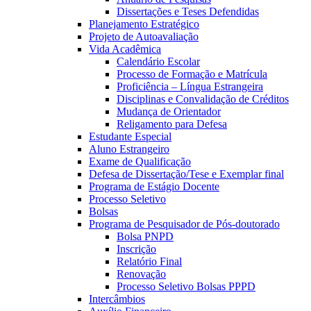
Dissertações e Teses Defendidas
Planejamento Estratégico
Projeto de Autoavaliação
Vida Acadêmica
Calendário Escolar
Processo de Formação e Matrícula
Proficiência – Língua Estrangeira
Disciplinas e Convalidação de Créditos
Mudança de Orientador
Religamento para Defesa
Estudante Especial
Aluno Estrangeiro
Exame de Qualificação
Defesa de Dissertação/Tese e Exemplar final
Programa de Estágio Docente
Processo Seletivo
Bolsas
Programa de Pesquisador de Pós-doutorado
Bolsa PNPD
Inscrição
Relatório Final
Renovação
Processo Seletivo Bolsas PPPD
Intercâmbios