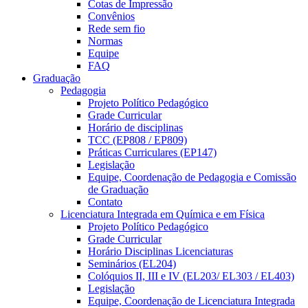
Cotas de Impressão
Convênios
Rede sem fio
Normas
Equipe
FAQ
Graduação
Pedagogia
Projeto Político Pedagógico
Grade Curricular
Horário de disciplinas
TCC (EP808 / EP809)
Práticas Curriculares (EP147)
Legislação
Equipe, Coordenação de Pedagogia e Comissão
de Graduação
Contato
Licenciatura Integrada em Química e em Física
Projeto Político Pedagógico
Grade Curricular
Horário Disciplinas Licenciaturas
Seminários (EL204)
Colóquios II, III e IV (EL203/ EL303 / EL403)
Legislação
Equipe, Coordenação de Licenciatura Integrada