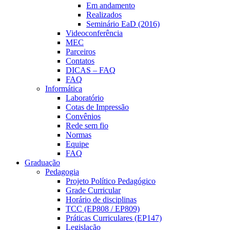
Em andamento
Realizados
Seminário EaD (2016)
Videoconferência
MEC
Parceiros
Contatos
DICAS – FAQ
FAQ
Informática
Laboratório
Cotas de Impressão
Convênios
Rede sem fio
Normas
Equipe
FAQ
Graduação
Pedagogia
Projeto Político Pedagógico
Grade Curricular
Horário de disciplinas
TCC (EP808 / EP809)
Práticas Curriculares (EP147)
Legislação