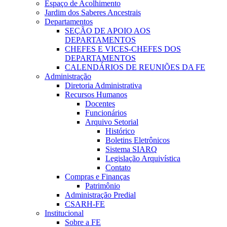
Espaço de Acolhimento
Jardim dos Saberes Ancestrais
Departamentos
SEÇÃO DE APOIO AOS
DEPARTAMENTOS
CHEFES E VICES-CHEFES DOS
DEPARTAMENTOS
CALENDÁRIOS DE REUNIÕES DA FE
Administração
Diretoria Administrativa
Recursos Humanos
Docentes
Funcionários
Arquivo Setorial
Histórico
Boletins Eletrônicos
Sistema SIARQ
Legislação Arquivística
Contato
Compras e Finanças
Patrimônio
Administração Predial
CSARH-FE
Institucional
Sobre a FE