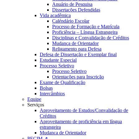
Anuário de Pesquisa
Dissertações Defendidas
Vida acadêmica
Caléndário Escolar
Processo de Formação e Matrícula
Proficiência – Língua Estrangeira
Disciplinas e Convalidação de Créditos
Mudança de Orientador
Religamento para Defesa
Defesa de Dissertação e Exemplar final
Estudante Especial
Processo Seletivo
Processo Seletivo
Orientações para Inscrição
Exame de Qualificação
Bolsas
Intercâmbios
Equipe
Serviços
Aproveitamento de Estudos/Convalidação de
Créditos
Aproveitamento de proficiência em língua
estrangeira
Mudança de Orientador
PECIM ↗