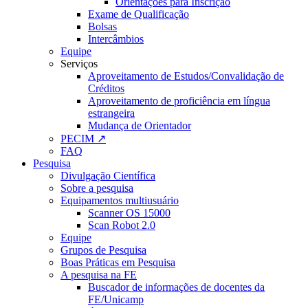
Orientações para Inscrição
Exame de Qualificação
Bolsas
Intercâmbios
Equipe
Serviços
Aproveitamento de Estudos/Convalidação de
Créditos
Aproveitamento de proficiência em língua
estrangeira
Mudança de Orientador
PECIM ↗
FAQ
Pesquisa
Divulgação Científica
Sobre a pesquisa
Equipamentos multiusuário
Scanner OS 15000
Scan Robot 2.0
Equipe
Grupos de Pesquisa
Boas Práticas em Pesquisa
A pesquisa na FE
Buscador de informações de docentes da
FE/Unicamp