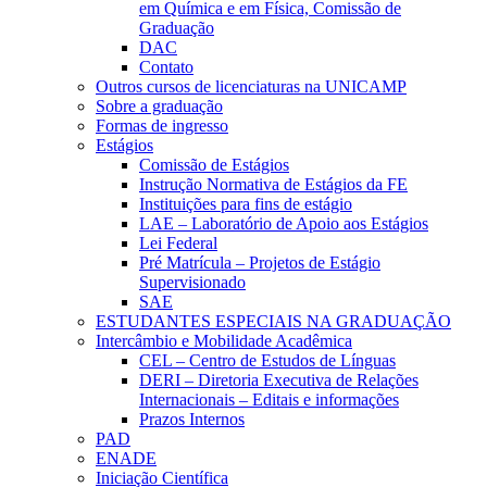
em Química e em Física, Comissão de
Graduação
DAC
Contato
Outros cursos de licenciaturas na UNICAMP
Sobre a graduação
Formas de ingresso
Estágios
Comissão de Estágios
Instrução Normativa de Estágios da FE
Instituições para fins de estágio
LAE – Laboratório de Apoio aos Estágios
Lei Federal
Pré Matrícula – Projetos de Estágio
Supervisionado
SAE
ESTUDANTES ESPECIAIS NA GRADUAÇÃO
Intercâmbio e Mobilidade Acadêmica
CEL – Centro de Estudos de Línguas
DERI – Diretoria Executiva de Relações
Internacionais – Editais e informações
Prazos Internos
PAD
ENADE
Iniciação Científica