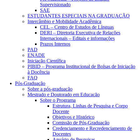
Supervisionado
SAE
ESTUDANTES ESPECIAIS NA GRADUAÇÃO
Intercâmbio e Mobilidade Acadêmica
CEL – Centro de Estudos de Línguas
DERI – Diretoria Executiva de Relações
Internacionais – Editais e informações
Prazos Internos
PAD
ENADE
Iniciação Científica
PIBID – Programa Institucional de Bolsas de Iniciação
à Docência
FAQ
Pós-Graduação
Sobre a pós-graduação
Mestrado e Doutorado em Educação
Sobre o Programa
Estrutura, Linhas de Pesquisa e Corpo
Docente
Objetivos e Histórico
Comissão de Pós-Graduação
Credenciamento e Recredenciamento de
Docentes
Anuário de Pesquisas