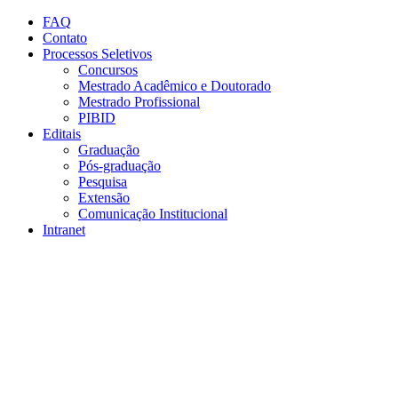
Conteúdo principal
Menu principal
Rodapé
FAQ
Contato
Processos Seletivos
Concursos
Mestrado Acadêmico e Doutorado
Mestrado Profissional
PIBID
Editais
Graduação
Pós-graduação
Pesquisa
Extensão
Comunicação Institucional
Intranet
Aumentar fonte
Diminuir fonte