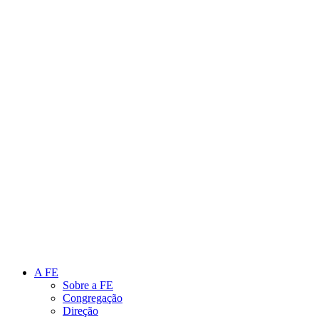
Link para o Instagram
Link para o Youtube
A FE
Sobre a FE
Congregação
Direção