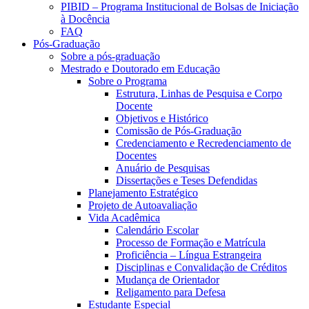
PIBID – Programa Institucional de Bolsas de Iniciação
à Docência
FAQ
Pós-Graduação
Sobre a pós-graduação
Mestrado e Doutorado em Educação
Sobre o Programa
Estrutura, Linhas de Pesquisa e Corpo
Docente
Objetivos e Histórico
Comissão de Pós-Graduação
Credenciamento e Recredenciamento de
Docentes
Anuário de Pesquisas
Dissertações e Teses Defendidas
Planejamento Estratégico
Projeto de Autoavaliação
Vida Acadêmica
Calendário Escolar
Processo de Formação e Matrícula
Proficiência – Língua Estrangeira
Disciplinas e Convalidação de Créditos
Mudança de Orientador
Religamento para Defesa
Estudante Especial