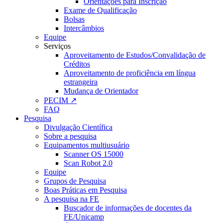
Orientações para Inscrição
Exame de Qualificação
Bolsas
Intercâmbios
Equipe
Serviços
Aproveitamento de Estudos/Convalidação de
Créditos
Aproveitamento de proficiência em língua
estrangeira
Mudança de Orientador
PECIM ↗
FAQ
Pesquisa
Divulgação Científica
Sobre a pesquisa
Equipamentos multiusuário
Scanner OS 15000
Scan Robot 2.0
Equipe
Grupos de Pesquisa
Boas Práticas em Pesquisa
A pesquisa na FE
Buscador de informações de docentes da
FE/Unicamp