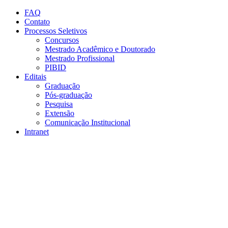
Conteúdo principal
Menu principal
Rodapé
FAQ
Contato
Processos Seletivos
Concursos
Mestrado Acadêmico e Doutorado
Mestrado Profissional
PIBID
Editais
Graduação
Pós-graduação
Pesquisa
Extensão
Comunicação Institucional
Intranet
Aumentar fonte
Diminuir fonte