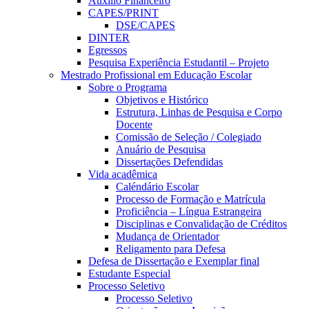
Auxílio Financeiro
CAPES/PRINT
DSE/CAPES
DINTER
Egressos
Pesquisa Experiência Estudantil – Projeto
Mestrado Profissional em Educação Escolar
Sobre o Programa
Objetivos e Histórico
Estrutura, Linhas de Pesquisa e Corpo
Docente
Comissão de Seleção / Colegiado
Anuário de Pesquisa
Dissertações Defendidas
Vida acadêmica
Caléndário Escolar
Processo de Formação e Matrícula
Proficiência – Língua Estrangeira
Disciplinas e Convalidação de Créditos
Mudança de Orientador
Religamento para Defesa
Defesa de Dissertação e Exemplar final
Estudante Especial
Processo Seletivo
Processo Seletivo