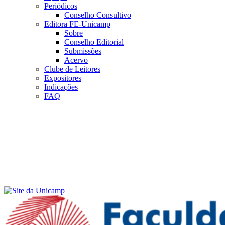
Periódicos
Conselho Consultivo
Editora FE-Unicamp
Sobre
Conselho Editorial
Submissões
Acervo
Clube de Leitores
Expositores
Indicações
FAQ
Menu