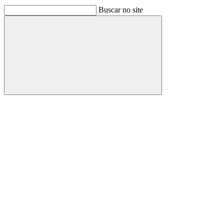
Buscar no site
Buscar
Link para o Facebook
Link para o Linkedin