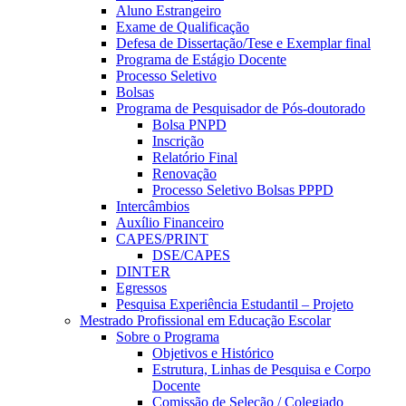
Aluno Estrangeiro
Exame de Qualificação
Defesa de Dissertação/Tese e Exemplar final
Programa de Estágio Docente
Processo Seletivo
Bolsas
Programa de Pesquisador de Pós-doutorado
Bolsa PNPD
Inscrição
Relatório Final
Renovação
Processo Seletivo Bolsas PPPD
Intercâmbios
Auxílio Financeiro
CAPES/PRINT
DSE/CAPES
DINTER
Egressos
Pesquisa Experiência Estudantil – Projeto
Mestrado Profissional em Educação Escolar
Sobre o Programa
Objetivos e Histórico
Estrutura, Linhas de Pesquisa e Corpo
Docente
Comissão de Seleção / Colegiado