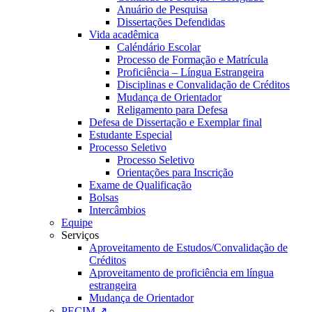
Anuário de Pesquisa
Dissertações Defendidas
Vida acadêmica
Caléndário Escolar
Processo de Formação e Matrícula
Proficiência – Língua Estrangeira
Disciplinas e Convalidação de Créditos
Mudança de Orientador
Religamento para Defesa
Defesa de Dissertação e Exemplar final
Estudante Especial
Processo Seletivo
Processo Seletivo
Orientações para Inscrição
Exame de Qualificação
Bolsas
Intercâmbios
Equipe
Serviços
Aproveitamento de Estudos/Convalidação de
Créditos
Aproveitamento de proficiência em língua
estrangeira
Mudança de Orientador
PECIM ↗