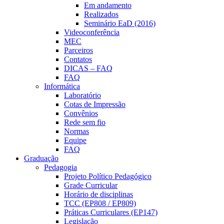
Em andamento
Realizados
Seminário EaD (2016)
Videoconferência
MEC
Parceiros
Contatos
DICAS – FAQ
FAQ
Informática
Laboratório
Cotas de Impressão
Convênios
Rede sem fio
Normas
Equipe
FAQ
Graduação
Pedagogia
Projeto Político Pedagógico
Grade Curricular
Horário de disciplinas
TCC (EP808 / EP809)
Práticas Curriculares (EP147)
Legislação