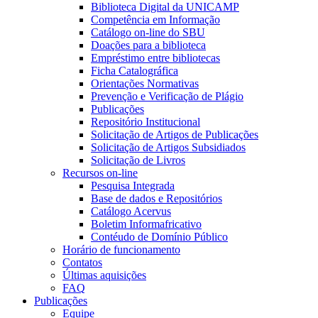
Biblioteca Digital da UNICAMP
Competência em Informação
Catálogo on-line do SBU
Doações para a biblioteca
Empréstimo entre bibliotecas
Ficha Catalográfica
Orientações Normativas
Prevenção e Verificação de Plágio
Publicações
Repositório Institucional
Solicitação de Artigos de Publicações
Solicitação de Artigos Subsidiados
Solicitação de Livros
Recursos on-line
Pesquisa Integrada
Base de dados e Repositórios
Catálogo Acervus
Boletim Informafricativo
Contéudo de Domínio Público
Horário de funcionamento
Contatos
Últimas aquisições
FAQ
Publicações
Equipe