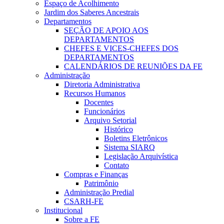
Espaço de Acolhimento
Jardim dos Saberes Ancestrais
Departamentos
SEÇÃO DE APOIO AOS
DEPARTAMENTOS
CHEFES E VICES-CHEFES DOS
DEPARTAMENTOS
CALENDÁRIOS DE REUNIÕES DA FE
Administração
Diretoria Administrativa
Recursos Humanos
Docentes
Funcionários
Arquivo Setorial
Histórico
Boletins Eletrônicos
Sistema SIARQ
Legislação Arquivística
Contato
Compras e Finanças
Patrimônio
Administração Predial
CSARH-FE
Institucional
Sobre a FE