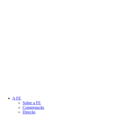
Link para o Instagram
Link para o Youtube
A FE
Sobre a FE
Congregação
Direção