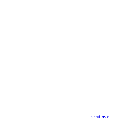
Diminuir fonte
Contraste