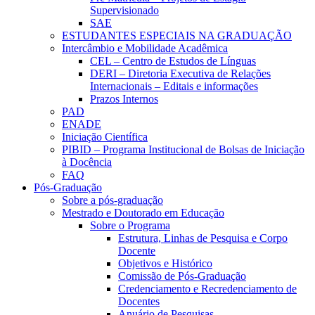
Supervisionado
SAE
ESTUDANTES ESPECIAIS NA GRADUAÇÃO
Intercâmbio e Mobilidade Acadêmica
CEL – Centro de Estudos de Línguas
DERI – Diretoria Executiva de Relações
Internacionais – Editais e informações
Prazos Internos
PAD
ENADE
Iniciação Científica
PIBID – Programa Institucional de Bolsas de Iniciação
à Docência
FAQ
Pós-Graduação
Sobre a pós-graduação
Mestrado e Doutorado em Educação
Sobre o Programa
Estrutura, Linhas de Pesquisa e Corpo
Docente
Objetivos e Histórico
Comissão de Pós-Graduação
Credenciamento e Recredenciamento de
Docentes
Anuário de Pesquisas