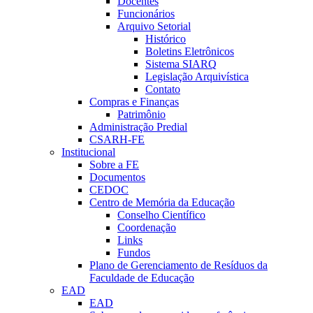
Docentes
Funcionários
Arquivo Setorial
Histórico
Boletins Eletrônicos
Sistema SIARQ
Legislação Arquivística
Contato
Compras e Finanças
Patrimônio
Administração Predial
CSARH-FE
Institucional
Sobre a FE
Documentos
CEDOC
Centro de Memória da Educação
Conselho Científico
Coordenação
Links
Fundos
Plano de Gerenciamento de Resíduos da
Faculdade de Educação
EAD
EAD