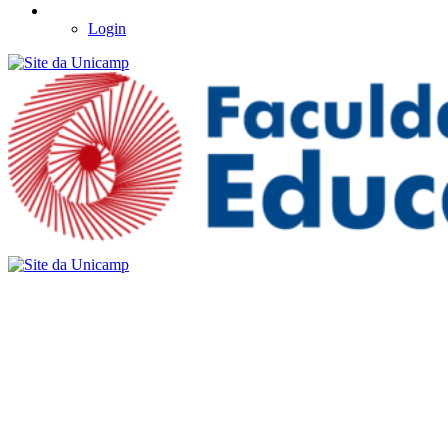
Login