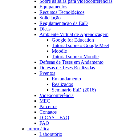
Sobre as salas para videoconferências
Equipamentos
Recursos Tecnológicos
Solicitação
Regulamentação da EaD
Dicas
Ambiente Virtual de Aprendizagem
Google for Education
Tutorial sobre o Google Meet
Moodle
Tutorial sobre o Moodle
Defesas de Teses em Andamento
Defesas de Teses Realizadas
Eventos
Em andamento
Realizados
Seminário EaD (2016)
Videoconferência
MEC
Parceiros
Contatos
DICAS – FAQ
FAQ
Informática
Laboratório