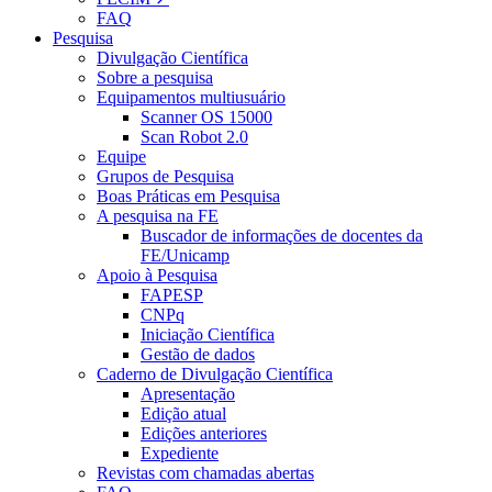
FAQ
Pesquisa
Divulgação Científica
Sobre a pesquisa
Equipamentos multiusuário
Scanner OS 15000
Scan Robot 2.0
Equipe
Grupos de Pesquisa
Boas Práticas em Pesquisa
A pesquisa na FE
Buscador de informações de docentes da
FE/Unicamp
Apoio à Pesquisa
FAPESP
CNPq
Iniciação Científica
Gestão de dados
Caderno de Divulgação Científica
Apresentação
Edição atual
Edições anteriores
Expediente
Revistas com chamadas abertas