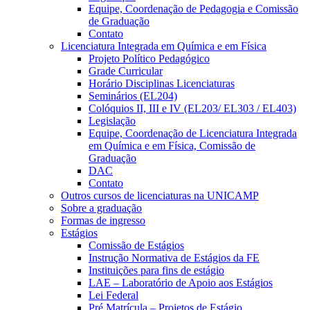
Equipe, Coordenação de Pedagogia e Comissão
de Graduação
Contato
Licenciatura Integrada em Química e em Física
Projeto Político Pedagógico
Grade Curricular
Horário Disciplinas Licenciaturas
Seminários (EL204)
Colóquios II, III e IV (EL203/ EL303 / EL403)
Legislação
Equipe, Coordenação de Licenciatura Integrada
em Química e em Física, Comissão de
Graduação
DAC
Contato
Outros cursos de licenciaturas na UNICAMP
Sobre a graduação
Formas de ingresso
Estágios
Comissão de Estágios
Instrução Normativa de Estágios da FE
Instituições para fins de estágio
LAE – Laboratório de Apoio aos Estágios
Lei Federal
Pré Matrícula – Projetos de Estágio