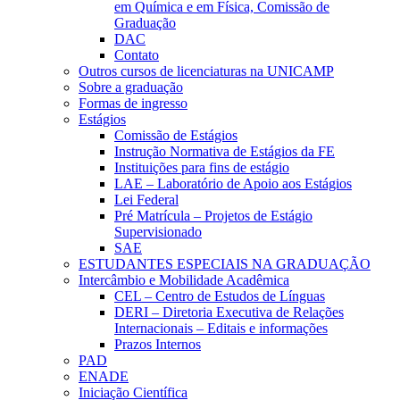
em Química e em Física, Comissão de
Graduação
DAC
Contato
Outros cursos de licenciaturas na UNICAMP
Sobre a graduação
Formas de ingresso
Estágios
Comissão de Estágios
Instrução Normativa de Estágios da FE
Instituições para fins de estágio
LAE – Laboratório de Apoio aos Estágios
Lei Federal
Pré Matrícula – Projetos de Estágio
Supervisionado
SAE
ESTUDANTES ESPECIAIS NA GRADUAÇÃO
Intercâmbio e Mobilidade Acadêmica
CEL – Centro de Estudos de Línguas
DERI – Diretoria Executiva de Relações
Internacionais – Editais e informações
Prazos Internos
PAD
ENADE
Iniciação Científica