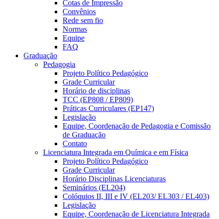
Cotas de Impressão
Convênios
Rede sem fio
Normas
Equipe
FAQ
Graduação
Pedagogia
Projeto Político Pedagógico
Grade Curricular
Horário de disciplinas
TCC (EP808 / EP809)
Práticas Curriculares (EP147)
Legislação
Equipe, Coordenação de Pedagogia e Comissão
de Graduação
Contato
Licenciatura Integrada em Química e em Física
Projeto Político Pedagógico
Grade Curricular
Horário Disciplinas Licenciaturas
Seminários (EL204)
Colóquios II, III e IV (EL203/ EL303 / EL403)
Legislação
Equipe, Coordenação de Licenciatura Integrada