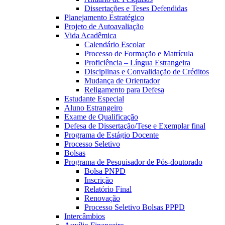
Dissertações e Teses Defendidas
Planejamento Estratégico
Projeto de Autoavaliação
Vida Acadêmica
Calendário Escolar
Processo de Formação e Matrícula
Proficiência – Língua Estrangeira
Disciplinas e Convalidação de Créditos
Mudança de Orientador
Religamento para Defesa
Estudante Especial
Aluno Estrangeiro
Exame de Qualificação
Defesa de Dissertação/Tese e Exemplar final
Programa de Estágio Docente
Processo Seletivo
Bolsas
Programa de Pesquisador de Pós-doutorado
Bolsa PNPD
Inscrição
Relatório Final
Renovação
Processo Seletivo Bolsas PPPD
Intercâmbios