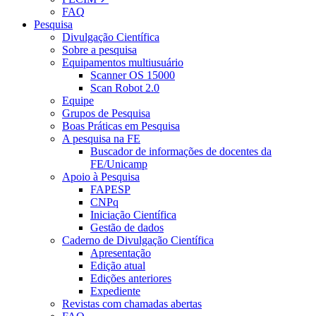
FAQ
Pesquisa
Divulgação Científica
Sobre a pesquisa
Equipamentos multiusuário
Scanner OS 15000
Scan Robot 2.0
Equipe
Grupos de Pesquisa
Boas Práticas em Pesquisa
A pesquisa na FE
Buscador de informações de docentes da
FE/Unicamp
Apoio à Pesquisa
FAPESP
CNPq
Iniciação Científica
Gestão de dados
Caderno de Divulgação Científica
Apresentação
Edição atual
Edições anteriores
Expediente
Revistas com chamadas abertas