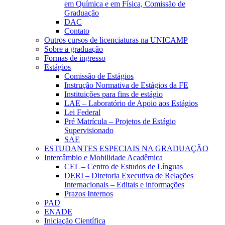
em Química e em Física, Comissão de
Graduação
DAC
Contato
Outros cursos de licenciaturas na UNICAMP
Sobre a graduação
Formas de ingresso
Estágios
Comissão de Estágios
Instrução Normativa de Estágios da FE
Instituições para fins de estágio
LAE – Laboratório de Apoio aos Estágios
Lei Federal
Pré Matrícula – Projetos de Estágio
Supervisionado
SAE
ESTUDANTES ESPECIAIS NA GRADUAÇÃO
Intercâmbio e Mobilidade Acadêmica
CEL – Centro de Estudos de Línguas
DERI – Diretoria Executiva de Relações
Internacionais – Editais e informações
Prazos Internos
PAD
ENADE
Iniciação Científica