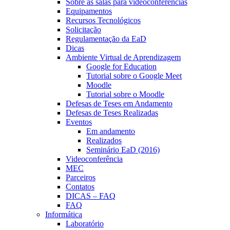
Sobre as salas para videoconferências
Equipamentos
Recursos Tecnológicos
Solicitação
Regulamentação da EaD
Dicas
Ambiente Virtual de Aprendizagem
Google for Education
Tutorial sobre o Google Meet
Moodle
Tutorial sobre o Moodle
Defesas de Teses em Andamento
Defesas de Teses Realizadas
Eventos
Em andamento
Realizados
Seminário EaD (2016)
Videoconferência
MEC
Parceiros
Contatos
DICAS – FAQ
FAQ
Informática
Laboratório