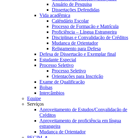
Anuário de Pesquisa
Dissertações Defendidas
Vida acadêmica
Caléndário Escolar
Processo de Formação e Matrícula
Proficiência – Língua Estrangeira
Disciplinas e Convalidação de Créditos
Mudança de Orientador
Religamento para Defesa
Defesa de Dissertação e Exemplar final
Estudante Especial
Processo Seletivo
Processo Seletivo
Orientações para Inscrição
Exame de Qualificação
Bolsas
Intercâmbios
Equipe
Serviços
Aproveitamento de Estudos/Convalidação de
Créditos
Aproveitamento de proficiência em língua
estrangeira
Mudança de Orientador
PECIM ↗