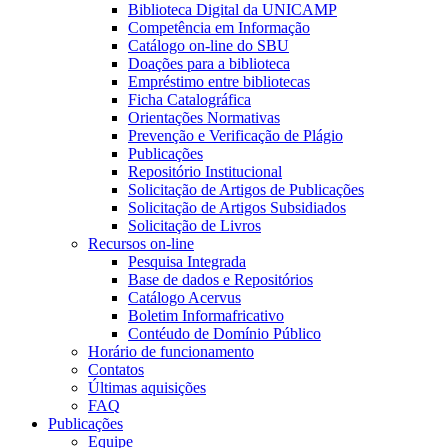
Biblioteca Digital da UNICAMP
Competência em Informação
Catálogo on-line do SBU
Doações para a biblioteca
Empréstimo entre bibliotecas
Ficha Catalográfica
Orientações Normativas
Prevenção e Verificação de Plágio
Publicações
Repositório Institucional
Solicitação de Artigos de Publicações
Solicitação de Artigos Subsidiados
Solicitação de Livros
Recursos on-line
Pesquisa Integrada
Base de dados e Repositórios
Catálogo Acervus
Boletim Informafricativo
Contéudo de Domínio Público
Horário de funcionamento
Contatos
Últimas aquisições
FAQ
Publicações
Equipe