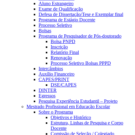
Aluno Estrangeiro
Exame de Qualificação
Defesa de Dissertação/Tese e Exemplar final
Programa de Estágio Docente
Processo Seletivo
Bolsas
Programa de Pesquisador de Pós-doutorado
Bolsa PNPD
Inscrição
Relatório Final
Renovação
Processo Seletivo Bolsas PPPD
Intercâmbios
Auxílio Financeiro
CAPES/PRINT
DSE/CAPES
DINTER
Egressos
Pesquisa Experiência Estudantil – Projeto
Mestrado Profissional em Educação Escolar
Sobre o Programa
Objetivos e Histórico
Estrutura, Linhas de Pesquisa e Corpo
Docente
Comissão de Seleção / Colegiado