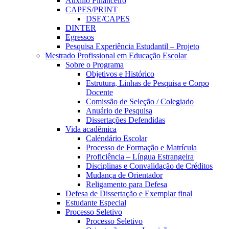
Auxílio Financeiro
CAPES/PRINT
DSE/CAPES
DINTER
Egressos
Pesquisa Experiência Estudantil – Projeto
Mestrado Profissional em Educação Escolar
Sobre o Programa
Objetivos e Histórico
Estrutura, Linhas de Pesquisa e Corpo
Docente
Comissão de Seleção / Colegiado
Anuário de Pesquisa
Dissertações Defendidas
Vida acadêmica
Caléndário Escolar
Processo de Formação e Matrícula
Proficiência – Língua Estrangeira
Disciplinas e Convalidação de Créditos
Mudança de Orientador
Religamento para Defesa
Defesa de Dissertação e Exemplar final
Estudante Especial
Processo Seletivo
Processo Seletivo