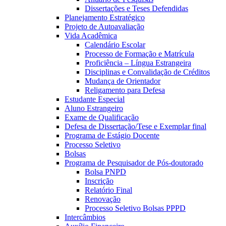
Dissertações e Teses Defendidas
Planejamento Estratégico
Projeto de Autoavaliação
Vida Acadêmica
Calendário Escolar
Processo de Formação e Matrícula
Proficiência – Língua Estrangeira
Disciplinas e Convalidação de Créditos
Mudança de Orientador
Religamento para Defesa
Estudante Especial
Aluno Estrangeiro
Exame de Qualificação
Defesa de Dissertação/Tese e Exemplar final
Programa de Estágio Docente
Processo Seletivo
Bolsas
Programa de Pesquisador de Pós-doutorado
Bolsa PNPD
Inscrição
Relatório Final
Renovação
Processo Seletivo Bolsas PPPD
Intercâmbios