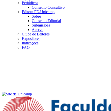
Periódicos
Conselho Consultivo
Editora FE-Unicamp
Sobre
Conselho Editorial
Submissões
Acervo
Clube de Leitores
Expositores
Indicações
FAQ
Menu