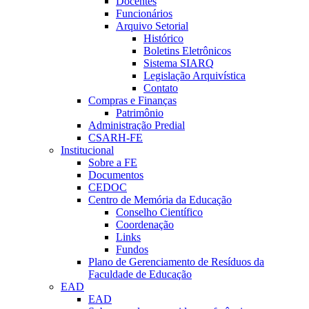
Docentes
Funcionários
Arquivo Setorial
Histórico
Boletins Eletrônicos
Sistema SIARQ
Legislação Arquivística
Contato
Compras e Finanças
Patrimônio
Administração Predial
CSARH-FE
Institucional
Sobre a FE
Documentos
CEDOC
Centro de Memória da Educação
Conselho Científico
Coordenação
Links
Fundos
Plano de Gerenciamento de Resíduos da
Faculdade de Educação
EAD
EAD