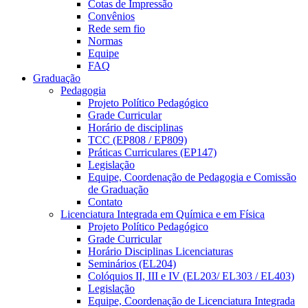
Cotas de Impressão
Convênios
Rede sem fio
Normas
Equipe
FAQ
Graduação
Pedagogia
Projeto Político Pedagógico
Grade Curricular
Horário de disciplinas
TCC (EP808 / EP809)
Práticas Curriculares (EP147)
Legislação
Equipe, Coordenação de Pedagogia e Comissão
de Graduação
Contato
Licenciatura Integrada em Química e em Física
Projeto Político Pedagógico
Grade Curricular
Horário Disciplinas Licenciaturas
Seminários (EL204)
Colóquios II, III e IV (EL203/ EL303 / EL403)
Legislação
Equipe, Coordenação de Licenciatura Integrada