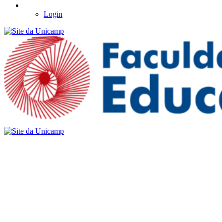
Login