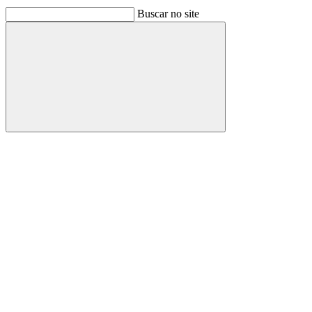
Buscar no site
Buscar
Link para o Facebook
Link para o Linkedin