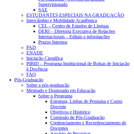
Supervisionado
SAE
ESTUDANTES ESPECIAIS NA GRADUAÇÃO
Intercâmbio e Mobilidade Acadêmica
CEL – Centro de Estudos de Línguas
DERI – Diretoria Executiva de Relações
Internacionais – Editais e informações
Prazos Internos
PAD
ENADE
Iniciação Científica
PIBID – Programa Institucional de Bolsas de Iniciação
à Docência
FAQ
Pós-Graduação
Sobre a pós-graduação
Mestrado e Doutorado em Educação
Sobre o Programa
Estrutura, Linhas de Pesquisa e Corpo
Docente
Objetivos e Histórico
Comissão de Pós-Graduação
Credenciamento e Recredenciamento de
Docentes
Anuário de Pesquisas