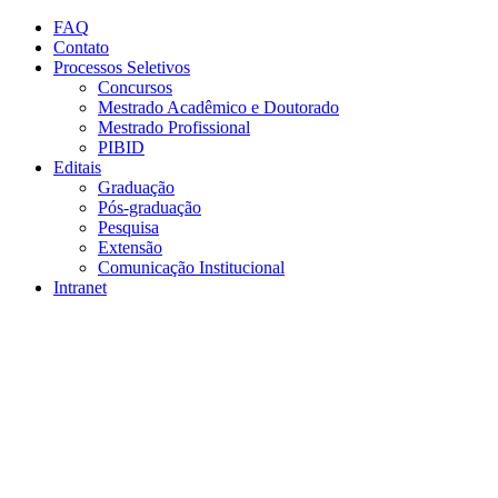
Conteúdo principal
Menu principal
Rodapé
FAQ
Contato
Processos Seletivos
Concursos
Mestrado Acadêmico e Doutorado
Mestrado Profissional
PIBID
Editais
Graduação
Pós-graduação
Pesquisa
Extensão
Comunicação Institucional
Intranet
Aumentar fonte
Diminuir fonte