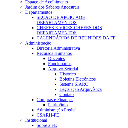
Espaço de Acolhimento
Jardim dos Saberes Ancestrais
Departamentos
SEÇÃO DE APOIO AOS
DEPARTAMENTOS
CHEFES E VICES-CHEFES DOS
DEPARTAMENTOS
CALENDÁRIOS DE REUNIÕES DA FE
Administração
Diretoria Administrativa
Recursos Humanos
Docentes
Funcionários
Arquivo Setorial
Histórico
Boletins Eletrônicos
Sistema SIARQ
Legislação Arquivística
Contato
Compras e Finanças
Patrimônio
Administração Predial
CSARH-FE
Institucional
Sobre a FE