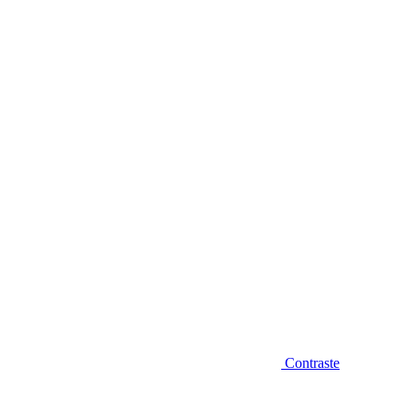
Diminuir fonte
Contraste