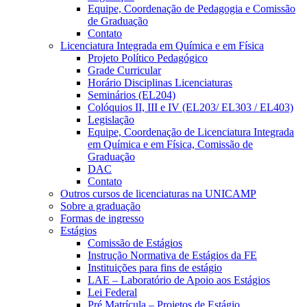
Equipe, Coordenação de Pedagogia e Comissão
de Graduação
Contato
Licenciatura Integrada em Química e em Física
Projeto Político Pedagógico
Grade Curricular
Horário Disciplinas Licenciaturas
Seminários (EL204)
Colóquios II, III e IV (EL203/ EL303 / EL403)
Legislação
Equipe, Coordenação de Licenciatura Integrada
em Química e em Física, Comissão de
Graduação
DAC
Contato
Outros cursos de licenciaturas na UNICAMP
Sobre a graduação
Formas de ingresso
Estágios
Comissão de Estágios
Instrução Normativa de Estágios da FE
Instituições para fins de estágio
LAE – Laboratório de Apoio aos Estágios
Lei Federal
Pré Matrícula – Projetos de Estágio