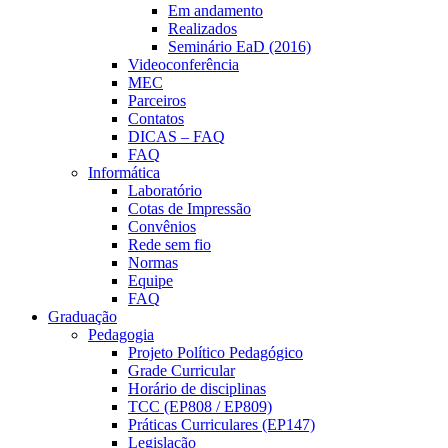
Em andamento
Realizados
Seminário EaD (2016)
Videoconferência
MEC
Parceiros
Contatos
DICAS – FAQ
FAQ
Informática
Laboratório
Cotas de Impressão
Convênios
Rede sem fio
Normas
Equipe
FAQ
Graduação
Pedagogia
Projeto Político Pedagógico
Grade Curricular
Horário de disciplinas
TCC (EP808 / EP809)
Práticas Curriculares (EP147)
Legislação