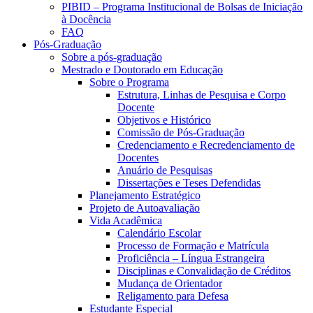
PIBID – Programa Institucional de Bolsas de Iniciação
à Docência
FAQ
Pós-Graduação
Sobre a pós-graduação
Mestrado e Doutorado em Educação
Sobre o Programa
Estrutura, Linhas de Pesquisa e Corpo
Docente
Objetivos e Histórico
Comissão de Pós-Graduação
Credenciamento e Recredenciamento de
Docentes
Anuário de Pesquisas
Dissertações e Teses Defendidas
Planejamento Estratégico
Projeto de Autoavaliação
Vida Acadêmica
Calendário Escolar
Processo de Formação e Matrícula
Proficiência – Língua Estrangeira
Disciplinas e Convalidação de Créditos
Mudança de Orientador
Religamento para Defesa
Estudante Especial