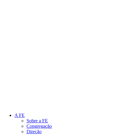
Link para o Instagram
Link para o Youtube
A FE
Sobre a FE
Congregação
Direção