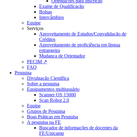
Orientações para Inscrição
Exame de Qualificação
Bolsas
Intercâmbios
Equipe
Serviços
Aproveitamento de Estudos/Convalidação de
Créditos
Aproveitamento de proficiência em língua
estrangeira
Mudança de Orientador
PECIM ↗
FAQ
Pesquisa
Divulgação Científica
Sobre a pesquisa
Equipamentos multiusuário
Scanner OS 15000
Scan Robot 2.0
Equipe
Grupos de Pesquisa
Boas Práticas em Pesquisa
A pesquisa na FE
Buscador de informações de docentes da
FE/Unicamp