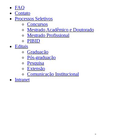
Conteúdo principal
Menu principal
Rodapé
FAQ
Contato
Processos Seletivos
Concursos
Mestrado Acadêmico e Doutorado
Mestrado Profissional
PIBID
Editais
Graduação
Pós-graduação
Pesquisa
Extensão
Comunicação Institucional
Intranet
Aumentar fonte