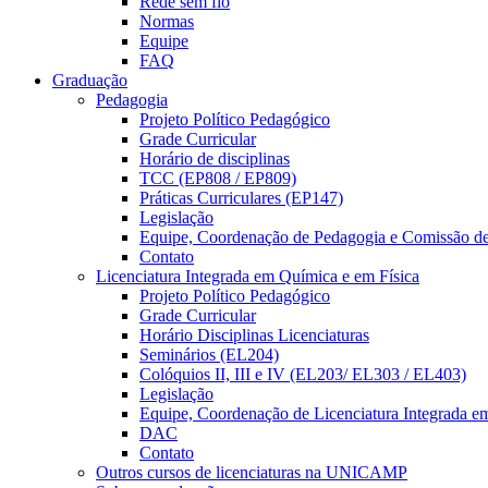
Rede sem fio
Normas
Equipe
FAQ
Graduação
Pedagogia
Projeto Político Pedagógico
Grade Curricular
Horário de disciplinas
TCC (EP808 / EP809)
Práticas Curriculares (EP147)
Legislação
Equipe, Coordenação de Pedagogia e Comissão d
Contato
Licenciatura Integrada em Química e em Física
Projeto Político Pedagógico
Grade Curricular
Horário Disciplinas Licenciaturas
Seminários (EL204)
Colóquios II, III e IV (EL203/ EL303 / EL403)
Legislação
Equipe, Coordenação de Licenciatura Integrada e
DAC
Contato
Outros cursos de licenciaturas na UNICAMP