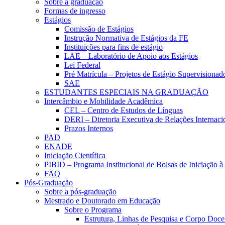
Sobre a graduação
Formas de ingresso
Estágios
Comissão de Estágios
Instrução Normativa de Estágios da FE
Instituições para fins de estágio
LAE – Laboratório de Apoio aos Estágios
Lei Federal
Pré Matrícula – Projetos de Estágio Supervisionad
SAE
ESTUDANTES ESPECIAIS NA GRADUAÇÃO
Intercâmbio e Mobilidade Acadêmica
CEL – Centro de Estudos de Línguas
DERI – Diretoria Executiva de Relações Internacio
Prazos Internos
PAD
ENADE
Iniciação Científica
PIBID – Programa Institucional de Bolsas de Iniciação 
FAQ
Pós-Graduação
Sobre a pós-graduação
Mestrado e Doutorado em Educação
Sobre o Programa
Estrutura, Linhas de Pesquisa e Corpo Doce