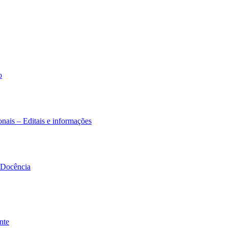
o
nais – Editais e informações
à Docência
nte