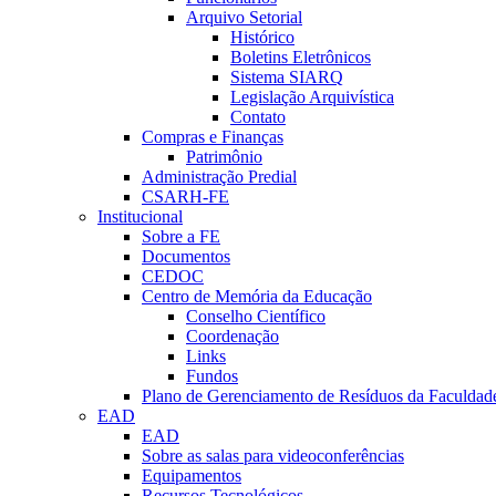
Arquivo Setorial
Histórico
Boletins Eletrônicos
Sistema SIARQ
Legislação Arquivística
Contato
Compras e Finanças
Patrimônio
Administração Predial
CSARH-FE
Institucional
Sobre a FE
Documentos
CEDOC
Centro de Memória da Educação
Conselho Científico
Coordenação
Links
Fundos
Plano de Gerenciamento de Resíduos da Faculdad
EAD
EAD
Sobre as salas para videoconferências
Equipamentos
Recursos Tecnológicos