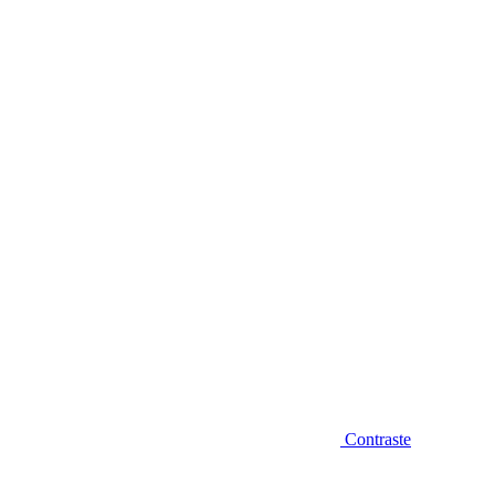
Diminuir fonte
Contraste