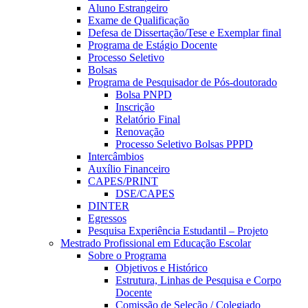
Aluno Estrangeiro
Exame de Qualificação
Defesa de Dissertação/Tese e Exemplar final
Programa de Estágio Docente
Processo Seletivo
Bolsas
Programa de Pesquisador de Pós-doutorado
Bolsa PNPD
Inscrição
Relatório Final
Renovação
Processo Seletivo Bolsas PPPD
Intercâmbios
Auxílio Financeiro
CAPES/PRINT
DSE/CAPES
DINTER
Egressos
Pesquisa Experiência Estudantil – Projeto
Mestrado Profissional em Educação Escolar
Sobre o Programa
Objetivos e Histórico
Estrutura, Linhas de Pesquisa e Corpo
Docente
Comissão de Seleção / Colegiado