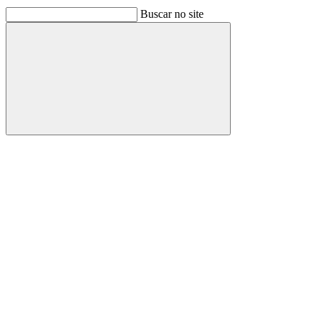
Buscar no site
Buscar
Link para o Facebook
Link para o Linkedin