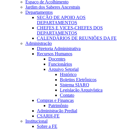
Espaço de Acolhimento
Jardim dos Saberes Ancestrais
Departamentos
SEÇÃO DE APOIO AOS
DEPARTAMENTOS
CHEFES E VICES-CHEFES DOS
DEPARTAMENTOS
CALENDÁRIOS DE REUNIÕES DA FE
Administração
Diretoria Administrativa
Recursos Humanos
Docentes
Funcionários
Arquivo Setorial
Histórico
Boletins Eletrônicos
Sistema SIARQ
Legislação Arquivística
Contato
Compras e Finanças
Patrimônio
Administração Predial
CSARH-FE
Institucional
Sobre a FE