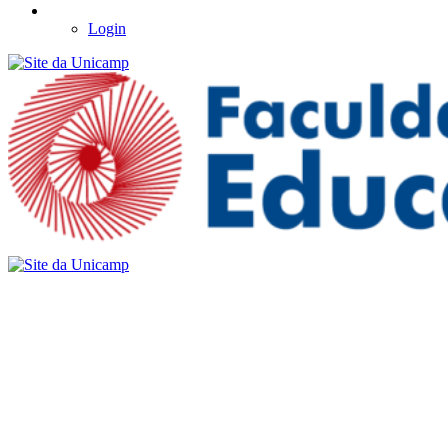
Login