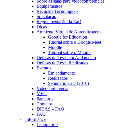
Sobre as salas para videoconferências
Equipamentos
Recursos Tecnológicos
Solicitação
Regulamentação da EaD
Dicas
Ambiente Virtual de Aprendizagem
Google for Education
Tutorial sobre o Google Meet
Moodle
Tutorial sobre o Moodle
Defesas de Teses em Andamento
Defesas de Teses Realizadas
Eventos
Em andamento
Realizados
Seminário EaD (2016)
Videoconferência
MEC
Parceiros
Contatos
DICAS – FAQ
FAQ
Informática
Laboratório