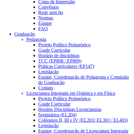
Cotas de Impressão
Convênios
Rede sem fio
Normas
Equipe
FAQ
Graduação
Pedagogia
Projeto Político Pedagógico
Grade Curricular
Horário de disciplinas
TCC (EP808 / EP809)
Práticas Curriculares (EP147)
Legislação
Equipe, Coordenação de Pedagogia e Comissão
de Graduação
Contato
Licenciatura Integrada em Química e em Física
Projeto Político Pedagógico
Grade Curricular
Horário Disciplinas Licenciaturas
Seminários (EL204)
Colóquios II, III e IV (EL203/ EL303 / EL403)
Legislação
Equipe, Coordenação de Licenciatura Integrada