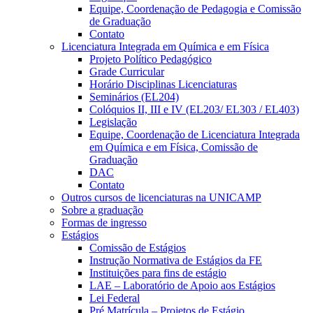
Equipe, Coordenação de Pedagogia e Comissão
de Graduação
Contato
Licenciatura Integrada em Química e em Física
Projeto Político Pedagógico
Grade Curricular
Horário Disciplinas Licenciaturas
Seminários (EL204)
Colóquios II, III e IV (EL203/ EL303 / EL403)
Legislação
Equipe, Coordenação de Licenciatura Integrada
em Química e em Física, Comissão de
Graduação
DAC
Contato
Outros cursos de licenciaturas na UNICAMP
Sobre a graduação
Formas de ingresso
Estágios
Comissão de Estágios
Instrução Normativa de Estágios da FE
Instituições para fins de estágio
LAE – Laboratório de Apoio aos Estágios
Lei Federal
Pré Matrícula – Projetos de Estágio