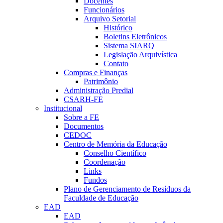
Docentes
Funcionários
Arquivo Setorial
Histórico
Boletins Eletrônicos
Sistema SIARQ
Legislação Arquivística
Contato
Compras e Finanças
Patrimônio
Administração Predial
CSARH-FE
Institucional
Sobre a FE
Documentos
CEDOC
Centro de Memória da Educação
Conselho Científico
Coordenação
Links
Fundos
Plano de Gerenciamento de Resíduos da
Faculdade de Educação
EAD
EAD