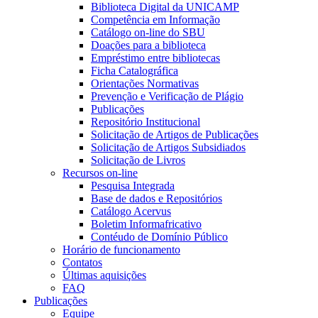
Biblioteca Digital da UNICAMP
Competência em Informação
Catálogo on-line do SBU
Doações para a biblioteca
Empréstimo entre bibliotecas
Ficha Catalográfica
Orientações Normativas
Prevenção e Verificação de Plágio
Publicações
Repositório Institucional
Solicitação de Artigos de Publicações
Solicitação de Artigos Subsidiados
Solicitação de Livros
Recursos on-line
Pesquisa Integrada
Base de dados e Repositórios
Catálogo Acervus
Boletim Informafricativo
Contéudo de Domínio Público
Horário de funcionamento
Contatos
Últimas aquisições
FAQ
Publicações
Equipe