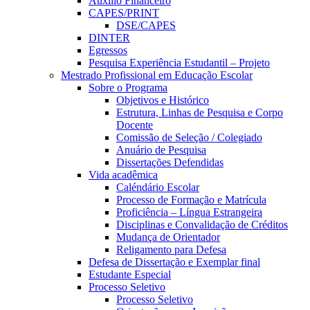
Auxílio Financeiro
CAPES/PRINT
DSE/CAPES
DINTER
Egressos
Pesquisa Experiência Estudantil – Projeto
Mestrado Profissional em Educação Escolar
Sobre o Programa
Objetivos e Histórico
Estrutura, Linhas de Pesquisa e Corpo
Docente
Comissão de Seleção / Colegiado
Anuário de Pesquisa
Dissertações Defendidas
Vida acadêmica
Caléndário Escolar
Processo de Formação e Matrícula
Proficiência – Língua Estrangeira
Disciplinas e Convalidação de Créditos
Mudança de Orientador
Religamento para Defesa
Defesa de Dissertação e Exemplar final
Estudante Especial
Processo Seletivo
Processo Seletivo