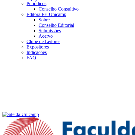
Periódicos
Conselho Consultivo
Editora FE-Unicamp
Sobre
Conselho Editorial
Submissões
Acervo
Clube de Leitores
Expositores
Indicações
FAQ
Menu