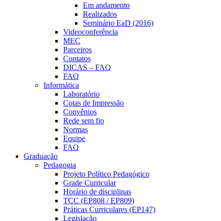
Em andamento
Realizados
Seminário EaD (2016)
Videoconferência
MEC
Parceiros
Contatos
DICAS – FAQ
FAQ
Informática
Laboratório
Cotas de Impressão
Convênios
Rede sem fio
Normas
Equipe
FAQ
Graduação
Pedagogia
Projeto Político Pedagógico
Grade Curricular
Horário de disciplinas
TCC (EP808 / EP809)
Práticas Curriculares (EP147)
Legislação