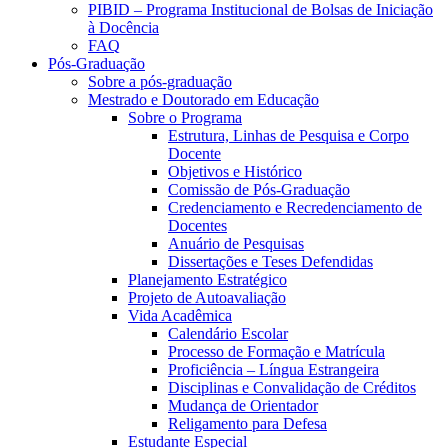
PIBID – Programa Institucional de Bolsas de Iniciação
à Docência
FAQ
Pós-Graduação
Sobre a pós-graduação
Mestrado e Doutorado em Educação
Sobre o Programa
Estrutura, Linhas de Pesquisa e Corpo
Docente
Objetivos e Histórico
Comissão de Pós-Graduação
Credenciamento e Recredenciamento de
Docentes
Anuário de Pesquisas
Dissertações e Teses Defendidas
Planejamento Estratégico
Projeto de Autoavaliação
Vida Acadêmica
Calendário Escolar
Processo de Formação e Matrícula
Proficiência – Língua Estrangeira
Disciplinas e Convalidação de Créditos
Mudança de Orientador
Religamento para Defesa
Estudante Especial