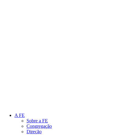
Link para o Instagram
Link para o Youtube
A FE
Sobre a FE
Congregação
Direção