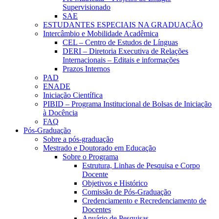
Supervisionado
SAE
ESTUDANTES ESPECIAIS NA GRADUAÇÃO
Intercâmbio e Mobilidade Acadêmica
CEL – Centro de Estudos de Línguas
DERI – Diretoria Executiva de Relações
Internacionais – Editais e informações
Prazos Internos
PAD
ENADE
Iniciação Científica
PIBID – Programa Institucional de Bolsas de Iniciação
à Docência
FAQ
Pós-Graduação
Sobre a pós-graduação
Mestrado e Doutorado em Educação
Sobre o Programa
Estrutura, Linhas de Pesquisa e Corpo
Docente
Objetivos e Histórico
Comissão de Pós-Graduação
Credenciamento e Recredenciamento de
Docentes
Anuário de Pesquisas