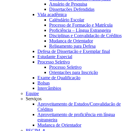
Anuário de Pesquisa
Dissertações Defendidas
Vida acadêmica
Caléndário Escolar
Processo de Formação e Matrícula
Proficiência – Língua Estrangeira
Disciplinas e Convalidação de Créditos
Mudança de Orientador
Religamento para Defesa
Defesa de Dissertação e Exemplar final
Estudante Especial
Processo Seletivo
Processo Seletivo
Orientações para Inscrição
Exame de Qualificação
Bolsas
Intercâmbios
Equipe
Serviços
Aproveitamento de Estudos/Convalidação de
Créditos
Aproveitamento de proficiência em língua
estrangeira
Mudança de Orientador
PECIM ↗