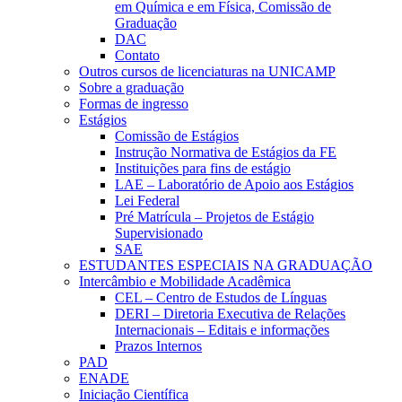
em Química e em Física, Comissão de
Graduação
DAC
Contato
Outros cursos de licenciaturas na UNICAMP
Sobre a graduação
Formas de ingresso
Estágios
Comissão de Estágios
Instrução Normativa de Estágios da FE
Instituições para fins de estágio
LAE – Laboratório de Apoio aos Estágios
Lei Federal
Pré Matrícula – Projetos de Estágio
Supervisionado
SAE
ESTUDANTES ESPECIAIS NA GRADUAÇÃO
Intercâmbio e Mobilidade Acadêmica
CEL – Centro de Estudos de Línguas
DERI – Diretoria Executiva de Relações
Internacionais – Editais e informações
Prazos Internos
PAD
ENADE
Iniciação Científica