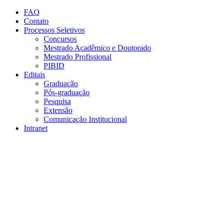
Conteúdo principal
Menu principal
Rodapé
FAQ
Contato
Processos Seletivos
Concursos
Mestrado Acadêmico e Doutorado
Mestrado Profissional
PIBID
Editais
Graduação
Pós-graduação
Pesquisa
Extensão
Comunicação Institucional
Intranet
Aumentar fonte
Diminuir fonte