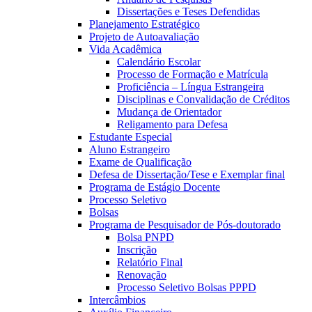
Dissertações e Teses Defendidas
Planejamento Estratégico
Projeto de Autoavaliação
Vida Acadêmica
Calendário Escolar
Processo de Formação e Matrícula
Proficiência – Língua Estrangeira
Disciplinas e Convalidação de Créditos
Mudança de Orientador
Religamento para Defesa
Estudante Especial
Aluno Estrangeiro
Exame de Qualificação
Defesa de Dissertação/Tese e Exemplar final
Programa de Estágio Docente
Processo Seletivo
Bolsas
Programa de Pesquisador de Pós-doutorado
Bolsa PNPD
Inscrição
Relatório Final
Renovação
Processo Seletivo Bolsas PPPD
Intercâmbios