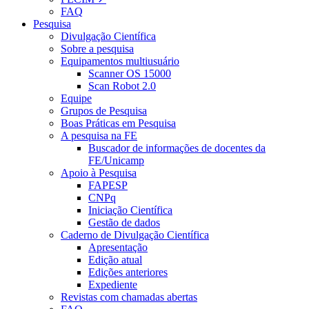
FAQ
Pesquisa
Divulgação Científica
Sobre a pesquisa
Equipamentos multiusuário
Scanner OS 15000
Scan Robot 2.0
Equipe
Grupos de Pesquisa
Boas Práticas em Pesquisa
A pesquisa na FE
Buscador de informações de docentes da
FE/Unicamp
Apoio à Pesquisa
FAPESP
CNPq
Iniciação Científica
Gestão de dados
Caderno de Divulgação Científica
Apresentação
Edição atual
Edições anteriores
Expediente
Revistas com chamadas abertas