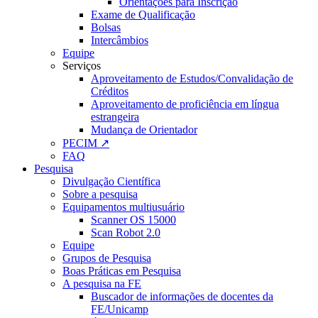
Orientações para Inscrição
Exame de Qualificação
Bolsas
Intercâmbios
Equipe
Serviços
Aproveitamento de Estudos/Convalidação de
Créditos
Aproveitamento de proficiência em língua
estrangeira
Mudança de Orientador
PECIM ↗
FAQ
Pesquisa
Divulgação Científica
Sobre a pesquisa
Equipamentos multiusuário
Scanner OS 15000
Scan Robot 2.0
Equipe
Grupos de Pesquisa
Boas Práticas em Pesquisa
A pesquisa na FE
Buscador de informações de docentes da
FE/Unicamp