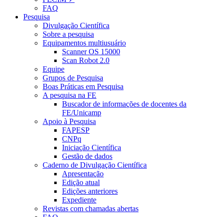
FAQ
Pesquisa
Divulgação Científica
Sobre a pesquisa
Equipamentos multiusuário
Scanner OS 15000
Scan Robot 2.0
Equipe
Grupos de Pesquisa
Boas Práticas em Pesquisa
A pesquisa na FE
Buscador de informações de docentes da
FE/Unicamp
Apoio à Pesquisa
FAPESP
CNPq
Iniciação Científica
Gestão de dados
Caderno de Divulgação Científica
Apresentação
Edição atual
Edições anteriores
Expediente
Revistas com chamadas abertas