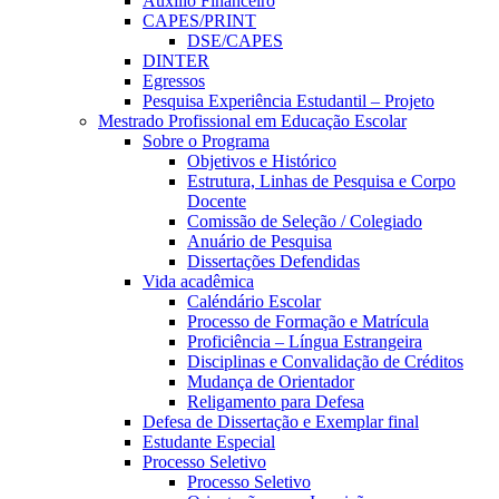
Auxílio Financeiro
CAPES/PRINT
DSE/CAPES
DINTER
Egressos
Pesquisa Experiência Estudantil – Projeto
Mestrado Profissional em Educação Escolar
Sobre o Programa
Objetivos e Histórico
Estrutura, Linhas de Pesquisa e Corpo
Docente
Comissão de Seleção / Colegiado
Anuário de Pesquisa
Dissertações Defendidas
Vida acadêmica
Caléndário Escolar
Processo de Formação e Matrícula
Proficiência – Língua Estrangeira
Disciplinas e Convalidação de Créditos
Mudança de Orientador
Religamento para Defesa
Defesa de Dissertação e Exemplar final
Estudante Especial
Processo Seletivo
Processo Seletivo