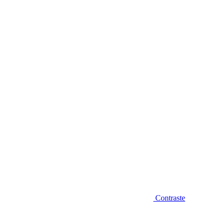
Diminuir fonte
Contraste