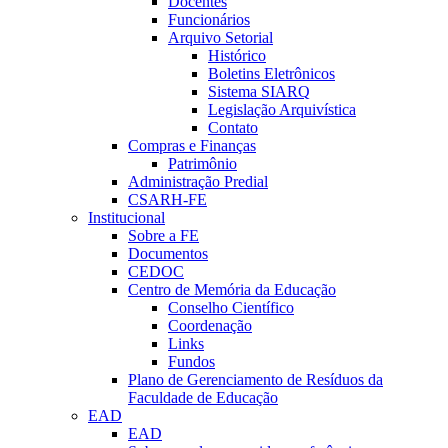
Docentes
Funcionários
Arquivo Setorial
Histórico
Boletins Eletrônicos
Sistema SIARQ
Legislação Arquivística
Contato
Compras e Finanças
Patrimônio
Administração Predial
CSARH-FE
Institucional
Sobre a FE
Documentos
CEDOC
Centro de Memória da Educação
Conselho Científico
Coordenação
Links
Fundos
Plano de Gerenciamento de Resíduos da
Faculdade de Educação
EAD
EAD