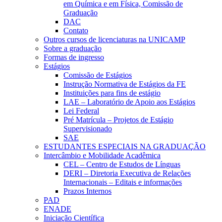
em Química e em Física, Comissão de
Graduação
DAC
Contato
Outros cursos de licenciaturas na UNICAMP
Sobre a graduação
Formas de ingresso
Estágios
Comissão de Estágios
Instrução Normativa de Estágios da FE
Instituições para fins de estágio
LAE – Laboratório de Apoio aos Estágios
Lei Federal
Pré Matrícula – Projetos de Estágio
Supervisionado
SAE
ESTUDANTES ESPECIAIS NA GRADUAÇÃO
Intercâmbio e Mobilidade Acadêmica
CEL – Centro de Estudos de Línguas
DERI – Diretoria Executiva de Relações
Internacionais – Editais e informações
Prazos Internos
PAD
ENADE
Iniciação Científica