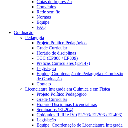
Cotas de Impressão
Convênios
Rede sem fio
Normas
Equipe
FAQ
Graduação
Pedagogia
Projeto Político Pedagógico
Grade Curricular
Horário de disciplinas
TCC (EP808 / EP809)
Práticas Curriculares (EP147)
Legislação
Equipe, Coordenação de Pedagogia e Comissão
de Graduação
Contato
Licenciatura Integrada em Química e em Física
Projeto Político Pedagógico
Grade Curricular
Horário Disciplinas Licenciaturas
Seminários (EL204)
Colóquios II, III e IV (EL203/ EL303 / EL403)
Legislação
Equipe, Coordenação de Licenciatura Integrada