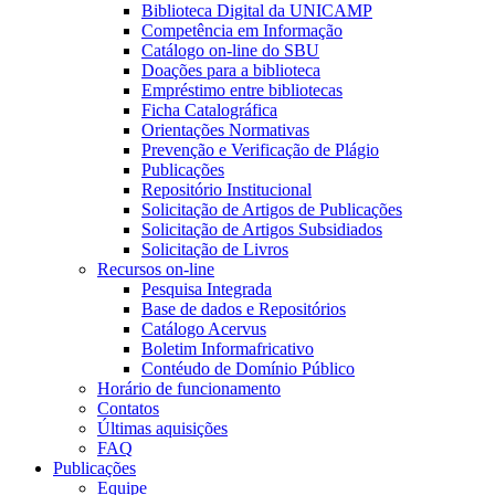
Biblioteca Digital da UNICAMP
Competência em Informação
Catálogo on-line do SBU
Doações para a biblioteca
Empréstimo entre bibliotecas
Ficha Catalográfica
Orientações Normativas
Prevenção e Verificação de Plágio
Publicações
Repositório Institucional
Solicitação de Artigos de Publicações
Solicitação de Artigos Subsidiados
Solicitação de Livros
Recursos on-line
Pesquisa Integrada
Base de dados e Repositórios
Catálogo Acervus
Boletim Informafricativo
Contéudo de Domínio Público
Horário de funcionamento
Contatos
Últimas aquisições
FAQ
Publicações
Equipe