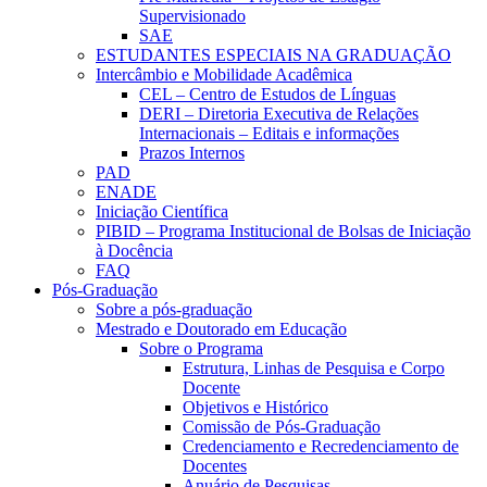
Supervisionado
SAE
ESTUDANTES ESPECIAIS NA GRADUAÇÃO
Intercâmbio e Mobilidade Acadêmica
CEL – Centro de Estudos de Línguas
DERI – Diretoria Executiva de Relações
Internacionais – Editais e informações
Prazos Internos
PAD
ENADE
Iniciação Científica
PIBID – Programa Institucional de Bolsas de Iniciação
à Docência
FAQ
Pós-Graduação
Sobre a pós-graduação
Mestrado e Doutorado em Educação
Sobre o Programa
Estrutura, Linhas de Pesquisa e Corpo
Docente
Objetivos e Histórico
Comissão de Pós-Graduação
Credenciamento e Recredenciamento de
Docentes
Anuário de Pesquisas