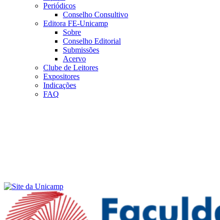
Periódicos
Conselho Consultivo
Editora FE-Unicamp
Sobre
Conselho Editorial
Submissões
Acervo
Clube de Leitores
Expositores
Indicações
FAQ
Menu