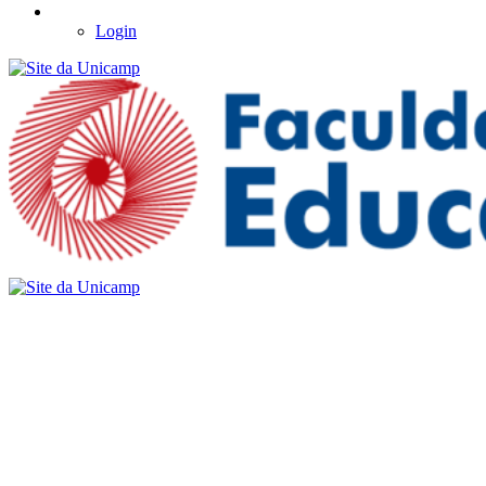
Login