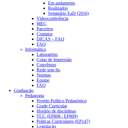
Em andamento
Realizados
Seminário EaD (2016)
Videoconferência
MEC
Parceiros
Contatos
DICAS – FAQ
FAQ
Informática
Laboratório
Cotas de Impressão
Convênios
Rede sem fio
Normas
Equipe
FAQ
Graduação
Pedagogia
Projeto Político Pedagógico
Grade Curricular
Horário de disciplinas
TCC (EP808 / EP809)
Práticas Curriculares (EP147)
Legislação