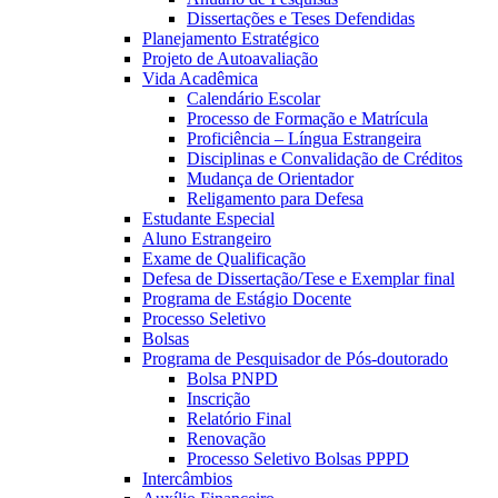
Dissertações e Teses Defendidas
Planejamento Estratégico
Projeto de Autoavaliação
Vida Acadêmica
Calendário Escolar
Processo de Formação e Matrícula
Proficiência – Língua Estrangeira
Disciplinas e Convalidação de Créditos
Mudança de Orientador
Religamento para Defesa
Estudante Especial
Aluno Estrangeiro
Exame de Qualificação
Defesa de Dissertação/Tese e Exemplar final
Programa de Estágio Docente
Processo Seletivo
Bolsas
Programa de Pesquisador de Pós-doutorado
Bolsa PNPD
Inscrição
Relatório Final
Renovação
Processo Seletivo Bolsas PPPD
Intercâmbios