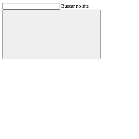
Buscar no site
Buscar
Link para o Facebook
Link para o Linkedin