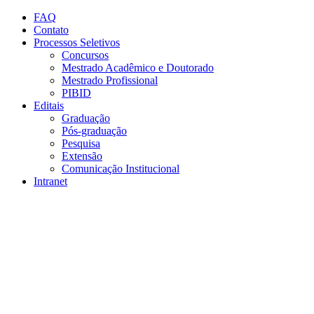
Conteúdo principal
Menu principal
Rodapé
FAQ
Contato
Processos Seletivos
Concursos
Mestrado Acadêmico e Doutorado
Mestrado Profissional
PIBID
Editais
Graduação
Pós-graduação
Pesquisa
Extensão
Comunicação Institucional
Intranet
Aumentar fonte
Diminuir fonte