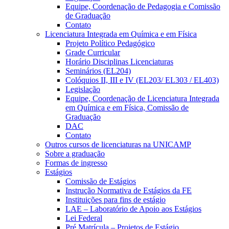
Equipe, Coordenação de Pedagogia e Comissão
de Graduação
Contato
Licenciatura Integrada em Química e em Física
Projeto Político Pedagógico
Grade Curricular
Horário Disciplinas Licenciaturas
Seminários (EL204)
Colóquios II, III e IV (EL203/ EL303 / EL403)
Legislação
Equipe, Coordenação de Licenciatura Integrada
em Química e em Física, Comissão de
Graduação
DAC
Contato
Outros cursos de licenciaturas na UNICAMP
Sobre a graduação
Formas de ingresso
Estágios
Comissão de Estágios
Instrução Normativa de Estágios da FE
Instituições para fins de estágio
LAE – Laboratório de Apoio aos Estágios
Lei Federal
Pré Matrícula – Projetos de Estágio