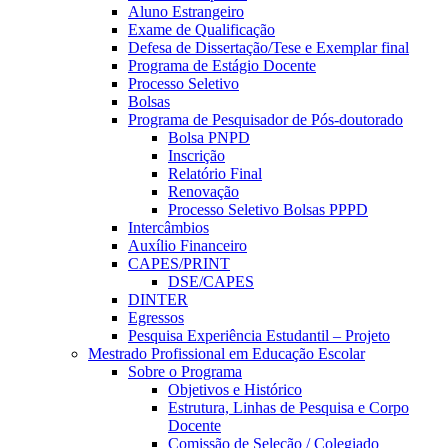
Aluno Estrangeiro
Exame de Qualificação
Defesa de Dissertação/Tese e Exemplar final
Programa de Estágio Docente
Processo Seletivo
Bolsas
Programa de Pesquisador de Pós-doutorado
Bolsa PNPD
Inscrição
Relatório Final
Renovação
Processo Seletivo Bolsas PPPD
Intercâmbios
Auxílio Financeiro
CAPES/PRINT
DSE/CAPES
DINTER
Egressos
Pesquisa Experiência Estudantil – Projeto
Mestrado Profissional em Educação Escolar
Sobre o Programa
Objetivos e Histórico
Estrutura, Linhas de Pesquisa e Corpo
Docente
Comissão de Seleção / Colegiado