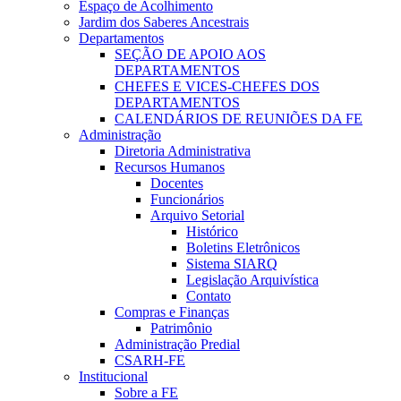
Espaço de Acolhimento
Jardim dos Saberes Ancestrais
Departamentos
SEÇÃO DE APOIO AOS
DEPARTAMENTOS
CHEFES E VICES-CHEFES DOS
DEPARTAMENTOS
CALENDÁRIOS DE REUNIÕES DA FE
Administração
Diretoria Administrativa
Recursos Humanos
Docentes
Funcionários
Arquivo Setorial
Histórico
Boletins Eletrônicos
Sistema SIARQ
Legislação Arquivística
Contato
Compras e Finanças
Patrimônio
Administração Predial
CSARH-FE
Institucional
Sobre a FE