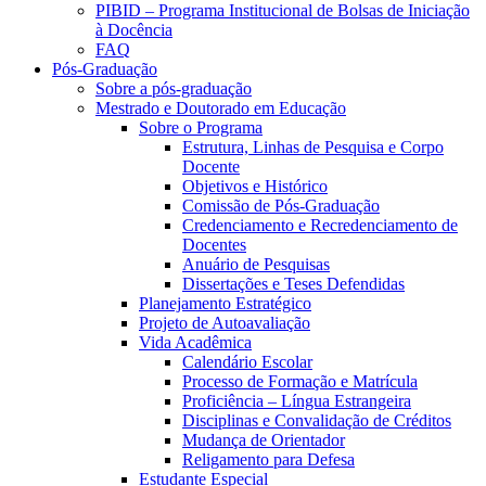
PIBID – Programa Institucional de Bolsas de Iniciação
à Docência
FAQ
Pós-Graduação
Sobre a pós-graduação
Mestrado e Doutorado em Educação
Sobre o Programa
Estrutura, Linhas de Pesquisa e Corpo
Docente
Objetivos e Histórico
Comissão de Pós-Graduação
Credenciamento e Recredenciamento de
Docentes
Anuário de Pesquisas
Dissertações e Teses Defendidas
Planejamento Estratégico
Projeto de Autoavaliação
Vida Acadêmica
Calendário Escolar
Processo de Formação e Matrícula
Proficiência – Língua Estrangeira
Disciplinas e Convalidação de Créditos
Mudança de Orientador
Religamento para Defesa
Estudante Especial