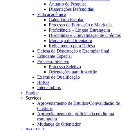
Anuário de Pesquisa
Dissertações Defendidas
Vida acadêmica
Caléndário Escolar
Processo de Formação e Matrícula
Proficiência – Língua Estrangeira
Disciplinas e Convalidação de Créditos
Mudança de Orientador
Religamento para Defesa
Defesa de Dissertação e Exemplar final
Estudante Especial
Processo Seletivo
Processo Seletivo
Orientações para Inscrição
Exame de Qualificação
Bolsas
Intercâmbios
Equipe
Serviços
Aproveitamento de Estudos/Convalidação de
Créditos
Aproveitamento de proficiência em língua
estrangeira
Mudança de Orientador
PECIM ↗