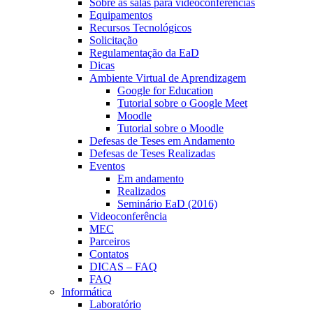
Sobre as salas para videoconferências
Equipamentos
Recursos Tecnológicos
Solicitação
Regulamentação da EaD
Dicas
Ambiente Virtual de Aprendizagem
Google for Education
Tutorial sobre o Google Meet
Moodle
Tutorial sobre o Moodle
Defesas de Teses em Andamento
Defesas de Teses Realizadas
Eventos
Em andamento
Realizados
Seminário EaD (2016)
Videoconferência
MEC
Parceiros
Contatos
DICAS – FAQ
FAQ
Informática
Laboratório