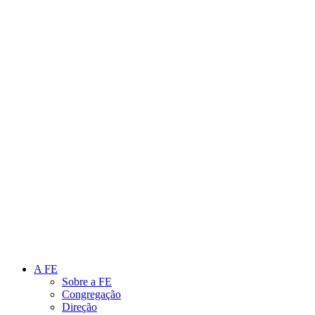
Link para o Instagram
Link para o Youtube
A FE
Sobre a FE
Congregação
Direção