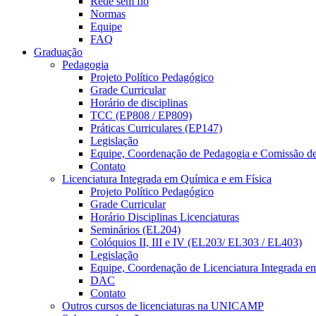
Rede sem fio
Normas
Equipe
FAQ
Graduação
Pedagogia
Projeto Político Pedagógico
Grade Curricular
Horário de disciplinas
TCC (EP808 / EP809)
Práticas Curriculares (EP147)
Legislação
Equipe, Coordenação de Pedagogia e Comissão d
Contato
Licenciatura Integrada em Química e em Física
Projeto Político Pedagógico
Grade Curricular
Horário Disciplinas Licenciaturas
Seminários (EL204)
Colóquios II, III e IV (EL203/ EL303 / EL403)
Legislação
Equipe, Coordenação de Licenciatura Integrada e
DAC
Contato
Outros cursos de licenciaturas na UNICAMP