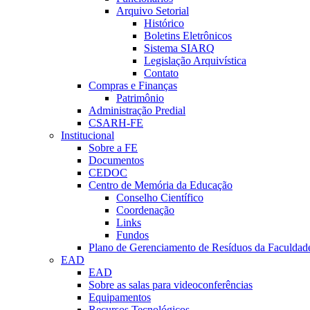
Arquivo Setorial
Histórico
Boletins Eletrônicos
Sistema SIARQ
Legislação Arquivística
Contato
Compras e Finanças
Patrimônio
Administração Predial
CSARH-FE
Institucional
Sobre a FE
Documentos
CEDOC
Centro de Memória da Educação
Conselho Científico
Coordenação
Links
Fundos
Plano de Gerenciamento de Resíduos da Faculdad
EAD
EAD
Sobre as salas para videoconferências
Equipamentos
Recursos Tecnológicos