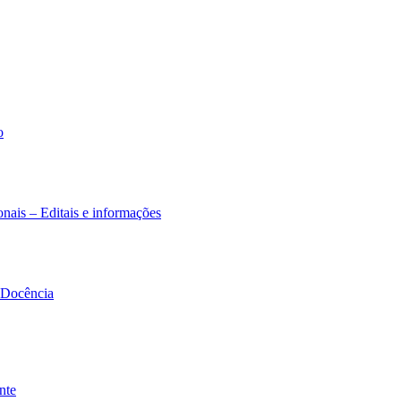
o
nais – Editais e informações
à Docência
nte