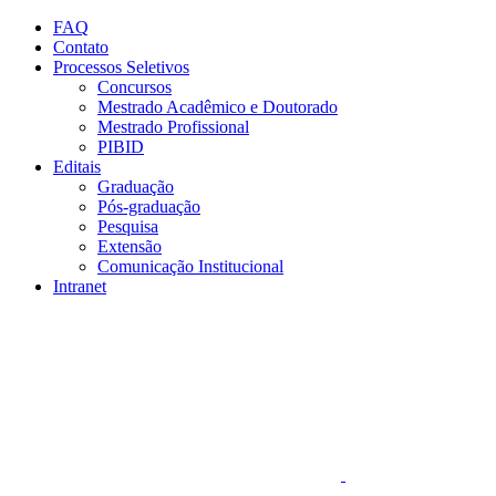
Conteúdo principal
Menu principal
Rodapé
FAQ
Contato
Processos Seletivos
Concursos
Mestrado Acadêmico e Doutorado
Mestrado Profissional
PIBID
Editais
Graduação
Pós-graduação
Pesquisa
Extensão
Comunicação Institucional
Intranet
Aumentar fonte