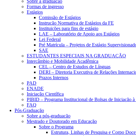
Sobre a graduação
Formas de ingresso
Estágios
Comissão de Estágios
Instrução Normativa de Estágios da FE
Instituições para fins de estágio
LAE – Laboratório de Apoio aos Estágios
Lei Federal
Pré Matrícula – Projetos de Estágio Supervisionad
SAE
ESTUDANTES ESPECIAIS NA GRADUAÇÃO
Intercâmbio e Mobilidade Acadêmica
CEL – Centro de Estudos de Línguas
DERI – Diretoria Executiva de Relações Internacio
Prazos Internos
PAD
ENADE
Iniciação Científica
PIBID – Programa Institucional de Bolsas de Iniciação 
FAQ
Pós-Graduação
Sobre a pós-graduação
Mestrado e Doutorado em Educação
Sobre o Programa
Estrutura, Linhas de Pesquisa e Corpo Doce