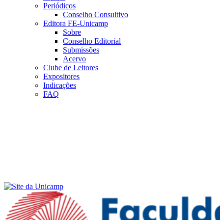
Periódicos
Conselho Consultivo
Editora FE-Unicamp
Sobre
Conselho Editorial
Submissões
Acervo
Clube de Leitores
Expositores
Indicações
FAQ
Menu