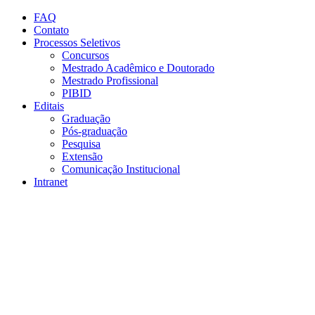
Conteúdo principal
Menu principal
Rodapé
FAQ
Contato
Processos Seletivos
Concursos
Mestrado Acadêmico e Doutorado
Mestrado Profissional
PIBID
Editais
Graduação
Pós-graduação
Pesquisa
Extensão
Comunicação Institucional
Intranet
Aumentar fonte
Diminuir fonte