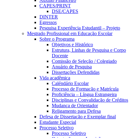
Auxílio Financeiro
CAPES/PRINT
DSE/CAPES
DINTER
Egressos
Pesquisa Experiência Estudantil – Projeto
Mestrado Profissional em Educação Escolar
Sobre o Programa
Objetivos e Histórico
Estrutura, Linhas de Pesquisa e Corpo
Docente
Comissão de Seleção / Colegiado
Anuário de Pesquisa
Dissertações Defendidas
Vida acadêmica
Caléndário Escolar
Processo de Formação e Matrícula
Proficiência – Língua Estrangeira
Disciplinas e Convalidação de Créditos
Mudança de Orientador
Religamento para Defesa
Defesa de Dissertação e Exemplar final
Estudante Especial
Processo Seletivo
Processo Seletivo