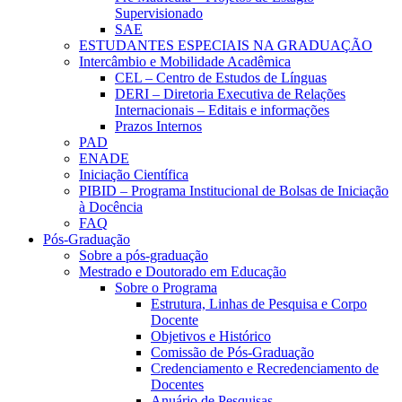
Supervisionado
SAE
ESTUDANTES ESPECIAIS NA GRADUAÇÃO
Intercâmbio e Mobilidade Acadêmica
CEL – Centro de Estudos de Línguas
DERI – Diretoria Executiva de Relações
Internacionais – Editais e informações
Prazos Internos
PAD
ENADE
Iniciação Científica
PIBID – Programa Institucional de Bolsas de Iniciação
à Docência
FAQ
Pós-Graduação
Sobre a pós-graduação
Mestrado e Doutorado em Educação
Sobre o Programa
Estrutura, Linhas de Pesquisa e Corpo
Docente
Objetivos e Histórico
Comissão de Pós-Graduação
Credenciamento e Recredenciamento de
Docentes
Anuário de Pesquisas