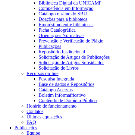
Biblioteca Digital da UNICAMP
Competência em Informação
Catálogo on-line do SBU
Doações para a biblioteca
Empréstimo entre bibliotecas
Ficha Catalográfica
Orientações Normativas
Prevenção e Verificação de Plágio
Publicações
Repositório Institucional
Solicitação de Artigos de Publicações
Solicitação de Artigos Subsidiados
Solicitação de Livros
Recursos on-line
Pesquisa Integrada
Base de dados e Repositórios
Catálogo Acervus
Boletim Informafricativo
Contéudo de Domínio Público
Horário de funcionamento
Contatos
Últimas aquisições
FAQ
Publicações
Equipe