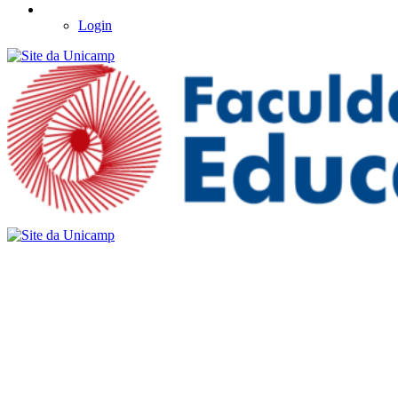
Login