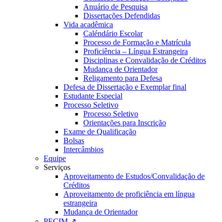
Anuário de Pesquisa
Dissertações Defendidas
Vida acadêmica
Caléndário Escolar
Processo de Formação e Matrícula
Proficiência – Língua Estrangeira
Disciplinas e Convalidação de Créditos
Mudança de Orientador
Religamento para Defesa
Defesa de Dissertação e Exemplar final
Estudante Especial
Processo Seletivo
Processo Seletivo
Orientações para Inscrição
Exame de Qualificação
Bolsas
Intercâmbios
Equipe
Serviços
Aproveitamento de Estudos/Convalidação de
Créditos
Aproveitamento de proficiência em língua
estrangeira
Mudança de Orientador
PECIM ↗