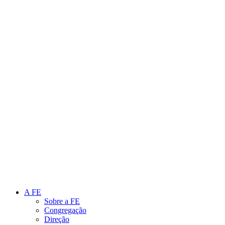
Link para o Instagram
Link para o Youtube
A FE
Sobre a FE
Congregação
Direção