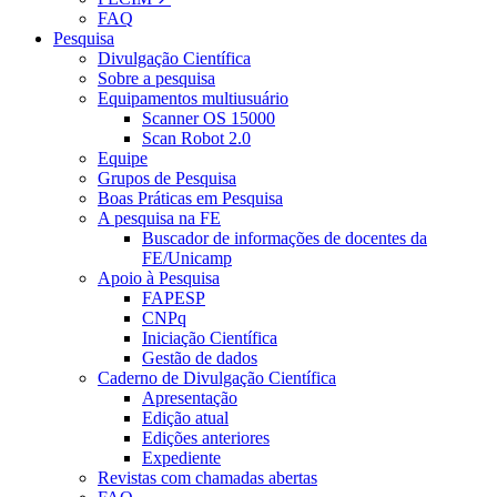
FAQ
Pesquisa
Divulgação Científica
Sobre a pesquisa
Equipamentos multiusuário
Scanner OS 15000
Scan Robot 2.0
Equipe
Grupos de Pesquisa
Boas Práticas em Pesquisa
A pesquisa na FE
Buscador de informações de docentes da
FE/Unicamp
Apoio à Pesquisa
FAPESP
CNPq
Iniciação Científica
Gestão de dados
Caderno de Divulgação Científica
Apresentação
Edição atual
Edições anteriores
Expediente
Revistas com chamadas abertas