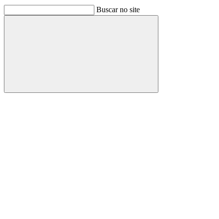
Buscar no site
Buscar
Link para o Facebook
Link para o Linkedin