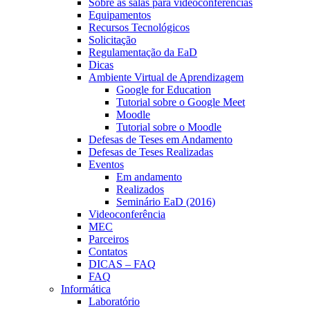
Sobre as salas para videoconferências
Equipamentos
Recursos Tecnológicos
Solicitação
Regulamentação da EaD
Dicas
Ambiente Virtual de Aprendizagem
Google for Education
Tutorial sobre o Google Meet
Moodle
Tutorial sobre o Moodle
Defesas de Teses em Andamento
Defesas de Teses Realizadas
Eventos
Em andamento
Realizados
Seminário EaD (2016)
Videoconferência
MEC
Parceiros
Contatos
DICAS – FAQ
FAQ
Informática
Laboratório