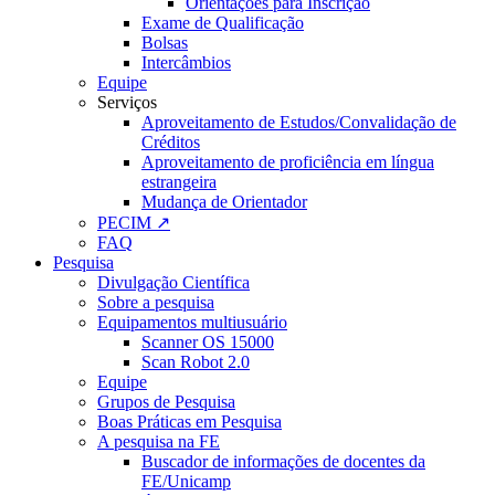
Orientações para Inscrição
Exame de Qualificação
Bolsas
Intercâmbios
Equipe
Serviços
Aproveitamento de Estudos/Convalidação de
Créditos
Aproveitamento de proficiência em língua
estrangeira
Mudança de Orientador
PECIM ↗
FAQ
Pesquisa
Divulgação Científica
Sobre a pesquisa
Equipamentos multiusuário
Scanner OS 15000
Scan Robot 2.0
Equipe
Grupos de Pesquisa
Boas Práticas em Pesquisa
A pesquisa na FE
Buscador de informações de docentes da
FE/Unicamp