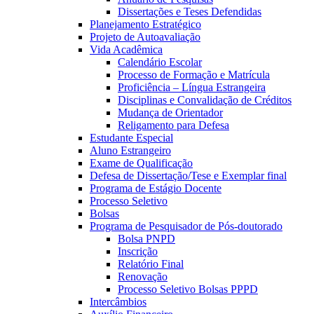
Dissertações e Teses Defendidas
Planejamento Estratégico
Projeto de Autoavaliação
Vida Acadêmica
Calendário Escolar
Processo de Formação e Matrícula
Proficiência – Língua Estrangeira
Disciplinas e Convalidação de Créditos
Mudança de Orientador
Religamento para Defesa
Estudante Especial
Aluno Estrangeiro
Exame de Qualificação
Defesa de Dissertação/Tese e Exemplar final
Programa de Estágio Docente
Processo Seletivo
Bolsas
Programa de Pesquisador de Pós-doutorado
Bolsa PNPD
Inscrição
Relatório Final
Renovação
Processo Seletivo Bolsas PPPD
Intercâmbios