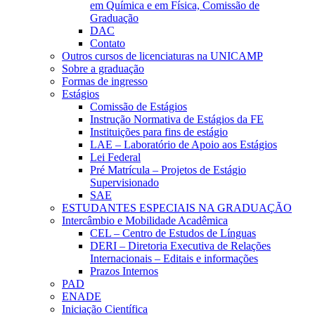
em Química e em Física, Comissão de
Graduação
DAC
Contato
Outros cursos de licenciaturas na UNICAMP
Sobre a graduação
Formas de ingresso
Estágios
Comissão de Estágios
Instrução Normativa de Estágios da FE
Instituições para fins de estágio
LAE – Laboratório de Apoio aos Estágios
Lei Federal
Pré Matrícula – Projetos de Estágio
Supervisionado
SAE
ESTUDANTES ESPECIAIS NA GRADUAÇÃO
Intercâmbio e Mobilidade Acadêmica
CEL – Centro de Estudos de Línguas
DERI – Diretoria Executiva de Relações
Internacionais – Editais e informações
Prazos Internos
PAD
ENADE
Iniciação Científica