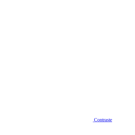
Diminuir fonte
Contraste