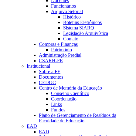
Docentes
Funcionários
Arquivo Setorial
Histórico
Boletins Eletrônicos
Sistema SIARQ
Legislação Arquivística
Contato
Compras e Finanças
Patrimônio
Administração Predial
CSARH-FE
Institucional
Sobre a FE
Documentos
CEDOC
Centro de Memória da Educação
Conselho Científico
Coordenação
Links
Fundos
Plano de Gerenciamento de Resíduos da
Faculdade de Educação
EAD
EAD