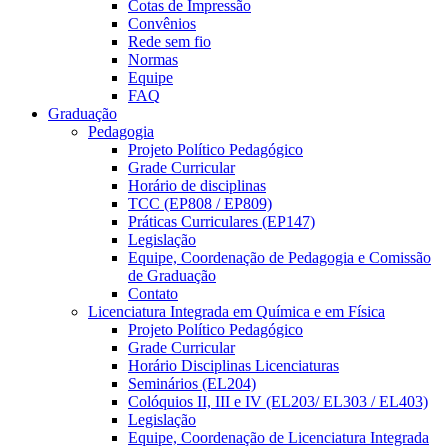
Cotas de Impressão
Convênios
Rede sem fio
Normas
Equipe
FAQ
Graduação
Pedagogia
Projeto Político Pedagógico
Grade Curricular
Horário de disciplinas
TCC (EP808 / EP809)
Práticas Curriculares (EP147)
Legislação
Equipe, Coordenação de Pedagogia e Comissão
de Graduação
Contato
Licenciatura Integrada em Química e em Física
Projeto Político Pedagógico
Grade Curricular
Horário Disciplinas Licenciaturas
Seminários (EL204)
Colóquios II, III e IV (EL203/ EL303 / EL403)
Legislação
Equipe, Coordenação de Licenciatura Integrada