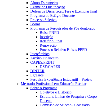
Aluno Estrangeiro
Exame de Qualificação
Defesa de Dissertação/Tese e Exemplar final
Programa de Estágio Docente
Processo Seletivo
Bolsas
Programa de Pesquisador de Pós-doutorado
Bolsa PNPD
Inscrição
Relatório Final
Renovação
Processo Seletivo Bolsas PPPD
Intercâmbios
Auxílio Financeiro
CAPES/PRINT
DSE/CAPES
DINTER
Egressos
Pesquisa Experiência Estudantil – Projeto
Mestrado Profissional em Educação Escolar
Sobre o Programa
Objetivos e Histórico
Estrutura, Linhas de Pesquisa e Corpo
Docente
Comissão de Seleção / Colegiado