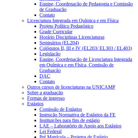
Equipe, Coordenação de Pedagogia e Comissão
de Graduação
Contato
Licenciatura Integrada em Química e em Física
Projeto Político Pedagógico
Grade Curricular
Horário Disciplinas Licenciaturas
Seminários (EL204)
Colóquios II, III e IV (EL203/ EL303 / EL403)
Legislação
Equipe, Coordenação de Licenciatura Integrada
em Química e em Física, Comissão de
Graduação
DAC
Contato
Outros cursos de licenciaturas na UNICAMP
Sobre a graduação
Formas de ingresso
Estágios
Comissão de Estágios
Instrução Normativa de Estágios da FE
Instituições para fins de estágio
LAE – Laboratório de Apoio aos Estágios
Lei Federal
Pré Matrícula – Projetos de Estágio