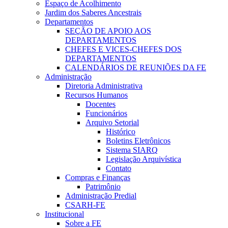
Espaço de Acolhimento
Jardim dos Saberes Ancestrais
Departamentos
SEÇÃO DE APOIO AOS
DEPARTAMENTOS
CHEFES E VICES-CHEFES DOS
DEPARTAMENTOS
CALENDÁRIOS DE REUNIÕES DA FE
Administração
Diretoria Administrativa
Recursos Humanos
Docentes
Funcionários
Arquivo Setorial
Histórico
Boletins Eletrônicos
Sistema SIARQ
Legislação Arquivística
Contato
Compras e Finanças
Patrimônio
Administração Predial
CSARH-FE
Institucional
Sobre a FE