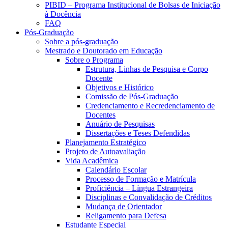
PIBID – Programa Institucional de Bolsas de Iniciação
à Docência
FAQ
Pós-Graduação
Sobre a pós-graduação
Mestrado e Doutorado em Educação
Sobre o Programa
Estrutura, Linhas de Pesquisa e Corpo
Docente
Objetivos e Histórico
Comissão de Pós-Graduação
Credenciamento e Recredenciamento de
Docentes
Anuário de Pesquisas
Dissertações e Teses Defendidas
Planejamento Estratégico
Projeto de Autoavaliação
Vida Acadêmica
Calendário Escolar
Processo de Formação e Matrícula
Proficiência – Língua Estrangeira
Disciplinas e Convalidação de Créditos
Mudança de Orientador
Religamento para Defesa
Estudante Especial