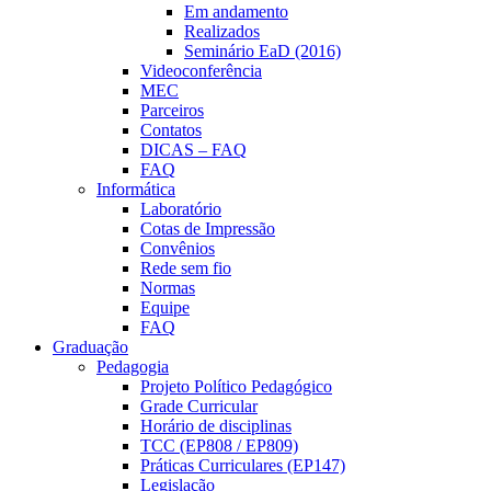
Em andamento
Realizados
Seminário EaD (2016)
Videoconferência
MEC
Parceiros
Contatos
DICAS – FAQ
FAQ
Informática
Laboratório
Cotas de Impressão
Convênios
Rede sem fio
Normas
Equipe
FAQ
Graduação
Pedagogia
Projeto Político Pedagógico
Grade Curricular
Horário de disciplinas
TCC (EP808 / EP809)
Práticas Curriculares (EP147)
Legislação